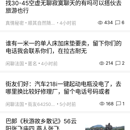
找30-45空虚无聊寂寞聊天的有吗可以搭伙去
旅游也行
434
6
真情秘密
顺其自然随缘
4小时前
谁有一米一的单人床加床垫要卖，留下你们的
电话我会联系你们，在拉古耐无
214
2
闲聊法国
匿名
4小时前
街友们好：汽车218i一键起动电瓶没电了，去
哪里换比较好修理厂，留个电话号码或者
168
1
闲聊法国
街友64250024
5小时前
巴郞《秋游故乡散记》56云
阳张飞庙四 燕人张飞