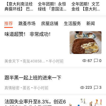
【意大利南法经
全年团期！永恒
全年团期！文艺
典循环线】 巴黎
绿线 「意国法
金线 【意大利一
上下 所有日期铁
南」巴黎上下 去
地】 循环7日游
发！ 全程四星级
意大利 南法 99
全程693欧/人起
推荐
跳蚤市场
房屋店铺
生活服务
新闻
宾馆 108欧/天起
欧/天起 ~包拼房
每周铁发！
全程756欧/位
味道超赞！ 非常成功！
67
0
美食天下
街友40858442
半小时前
跟半黑一起上班的进来一下
223
3
真情秘密
匿名
半小时前
法国失业率升至8.3%，创近6