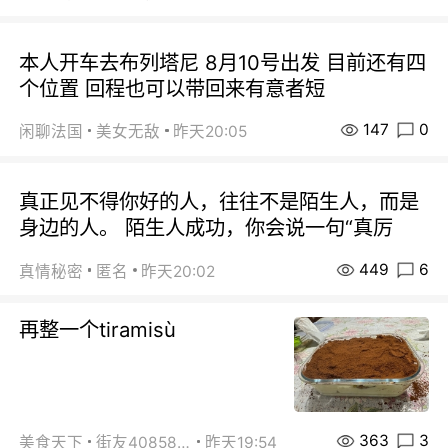
本人开车去布列塔尼 8月10号出发 目前还有四
个位置 回程也可以带回来有意者短
147
0
闲聊法国
美女无敌
昨天20:05
真正见不得你好的人，往往不是陌生人，而是
身边的人。 陌生人成功，你会说一句“真厉
449
6
真情秘密
匿名
昨天20:02
再整一个tiramisù
363
3
美食天下
街友40858442
昨天19:54