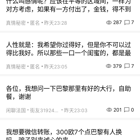
什么叫感情呢？应该在平等的区域间，一样为
对方考虑，如果有一方付出了，金钱，得不到
287
7
真情秘密
匿名
昨天23:28
人性就是：我希望你过得好，但是你不可以过
得比我好。所以那些一口一个闺蜜的，都是最
379
7
真情秘密
匿名
昨天23:05
各位，我想问一下巴黎那里有好的大行，自助
餐，谢谢
201
0
闲聊法国
街友31924072
昨天23:03
我想要微信转账，300欧7个点巴黎有人换