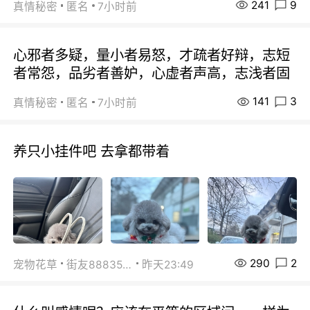
241
9
真情秘密
匿名
7小时前
心邪者多疑，量小者易怒，才疏者好辩，志短
者常怨，品劣者善妒，心虚者声高，志浅者固
141
3
真情秘密
匿名
7小时前
养只小挂件吧 去拿都带着
290
2
宠物花草
街友88835518
昨天23:49