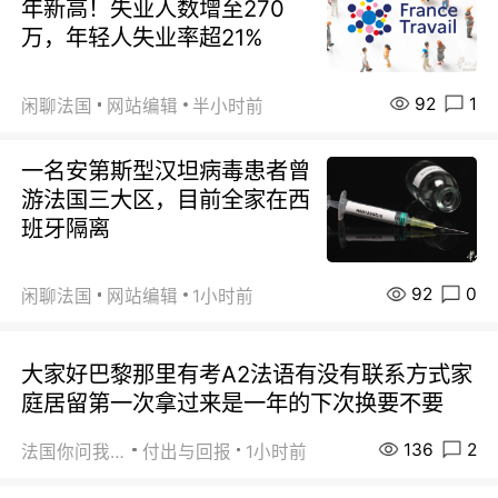
年新高！失业人数增至270
万，年轻人失业率超21%
92
1
闲聊法国
网站编辑
半小时前
一名安第斯型汉坦病毒患者曾
游法国三大区，目前全家在西
班牙隔离
92
0
闲聊法国
网站编辑
1小时前
大家好巴黎那里有考A2法语有没有联系方式家
庭居留第一次拿过来是一年的下次换要不要
136
2
法国你问我答
付出与回报
1小时前