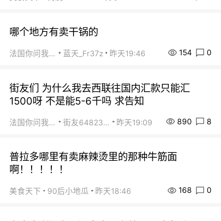
哪个地方有卖干锅的
154
0
法国你问我答
蓝天_Fr37z
昨天19:46
街友们 为什么我去西联往国内汇款只能汇
1500呀 不是能5-6千吗 求告知
890
8
法国你问我答
街友64823891
昨天19:09
普拉多哪里有卖麻辣烫里的那种牛筋面
啊！！！！！
168
0
美食天下
90后小地瓜
昨天18:46