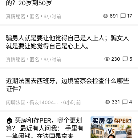
的？20岁到50岁
691
17
真情秘密
匿名
6小时前
骗男人就是要让他觉得自己是人上人；骗女人
就是要让她觉得自己是心上人。
230
5
真情秘密
匿名
6小时前
近期法国去西班牙，边境警察会检查什么哪些
证件？
331
4
闲聊法国
街友14004820
6小时前
🏠 买房和存PER，哪个更划
算？ 最近有人问我： 手里有
一笔闲钱，在法国是拿来