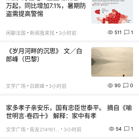
万起，同比增加7.1%，暑期防
盗需提高警惕
511
1
闲聊法国
新闻我来找
3小时前
《岁月河畔的沉思》 文／白
郎峰（巴黎）
90
0
文学广场
白郞峰
3小时前
家多孝子亲安乐，国有忠臣世泰平。 摘自《喻
世明言·卷四十》 解释：家中有孝
54
1
文学广场
街友21416156
3小时前