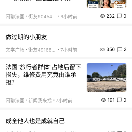
232
0
闲聊法国
街友90454511
6小时前
做过期的小朋友
356
2
文学广场
街友49168527
7小时前
法国“旅行者群体”占地后留下
损失，维修费用究竟由谁承
担？
191
0
闲聊法国
新闻我来找
7小时前
成全他人也是成就自己