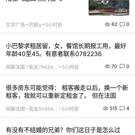
62
0
文学广场
巴郞q
5小时前
小巴黎求租居留，女，餐馆长期报工用，最好
年龄40至45。有意者联系0782236
70
0
闲聊法国
街友74434350
5小时前
很多房东可能觉得： 租客搬走以后，换一个新
租客，我就可以重新定租金了。 但在法国
515
4
闲聊法国
街友90454511
5小时前
有没有不结婚的兄弟？你们这日子是怎么过