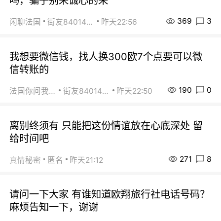
吗，骗子别来诚心的来
369
3
闲聊法国
街友84014588
昨天22:56
我想要微信钱，找人换300欧7个点要可以微
信转账的
190
0
法国你问我答
街友84014588
昨天22:50
离别终须有 只能把这份情谊放在心底深处 留
给时间吧
271
8
真情秘密
匿名
昨天21:12
请问一下大家 有谁知道欧翔旅行社电话号码？
麻烦告知一下，谢谢