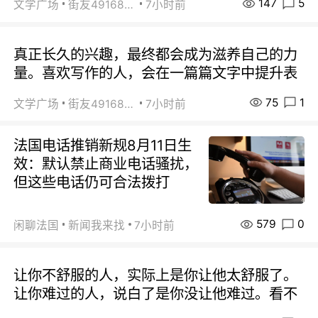
147
5
文学广场
街友49168527
7小时前
真正长久的兴趣，最终都会成为滋养自己的力
量。喜欢写作的人，会在一篇篇文字中提升表
75
1
文学广场
街友49168527
7小时前
法国电话推销新规8月11日生
效：默认禁止商业电话骚扰，
但这些电话仍可合法拨打
579
0
闲聊法国
新闻我来找
7小时前
让你不舒服的人，实际上是你让他太舒服了。
让你难过的人，说白了是你没让他难过。看不