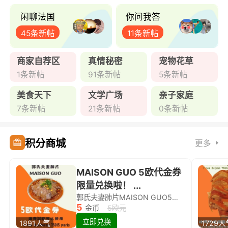
闲聊法国
你问我答
45条新帖
11条新帖
商家自荐区
真情秘密
宠物花草
1条新帖
91条新帖
5条新帖
美食天下
文学广场
亲子家庭
7条新帖
21条新帖
0条新帖
积分商城
更多
MAISON GUO 5欧代金券
限量兑换啦！ ...
郭氏夫妻肺片MAISON GUO5欧代金券限量兑换啦！
5
金币
5欧元
立即兑换
1891人气
1729人