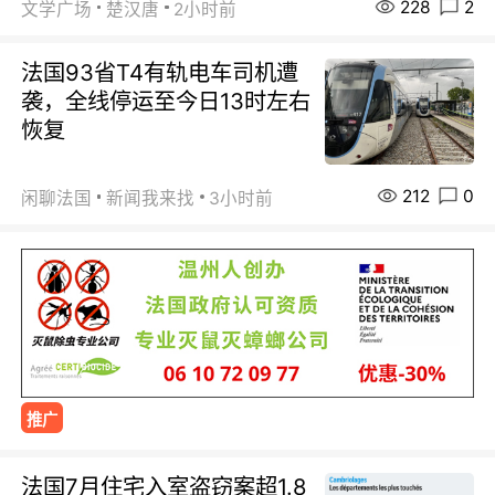
228
2
文学广场
楚汉唐
2小时前
法国93省T4有轨电车司机遭
袭，全线停运至今日13时左右
恢复
212
0
闲聊法国
新闻我来找
3小时前
推广
法国7月住宅入室盗窃案超1.8