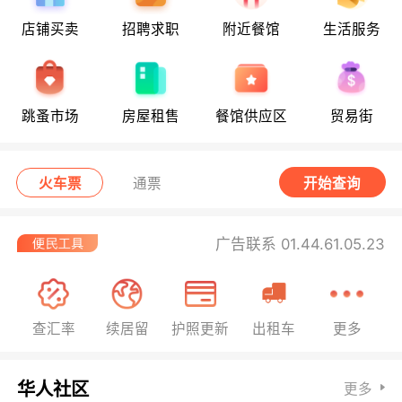
店铺买卖
招聘求职
附近餐馆
生活服务
跳蚤市场
房屋租售
餐馆供应区
贸易街
火车票
通票
开始查询
广告联系 01.44.61.05.23
查汇率
续居留
护照更新
出租车
更多
华人社区
更多