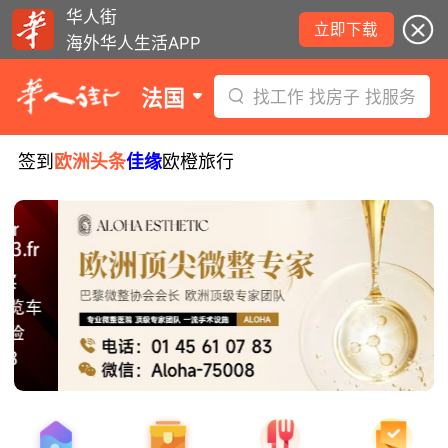
华人街
立即下载
海外华人生活APP
法国
找工作 找房子 找服务
签到
欧洲头条
佳缘
欧橙旅行