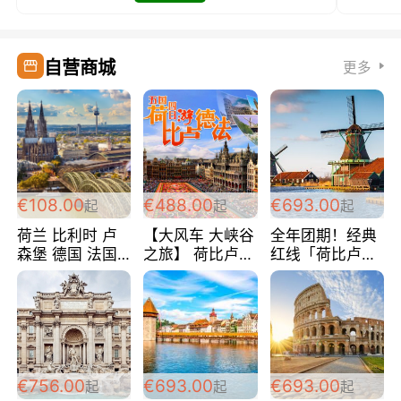
自营商城
更多
€108.00
€488.00
€693.00
起
起
起
荷兰 比利时 卢
【大风车 大峡谷
全年团期！经典
森堡 德国 法国
之旅】 荷比卢德
红线「荷比卢德
超爽玩遍西欧 循
法 巴黎上下 经
法」七天循环 五
环线 全程四星宾
典五国四日游
国 仅售99欧/人/
馆 108欧/人/天
488欧/人
天！巴黎上下！
包拼房~
€756.00
€693.00
€693.00
起
起
起