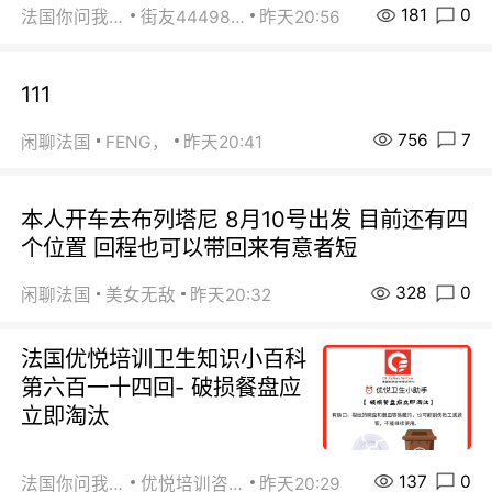
181
0
法国你问我答
街友44498484
昨天20:56
111
756
7
闲聊法国
FENG，
昨天20:41
本人开车去布列塔尼 8月10号出发 目前还有四
个位置 回程也可以带回来有意者短
328
0
闲聊法国
美女无敌
昨天20:32
法国优悦培训卫生知识小百科
第六百一十四回- 破损餐盘应
立即淘汰
137
0
法国你问我答
优悦培训咨询
昨天20:29