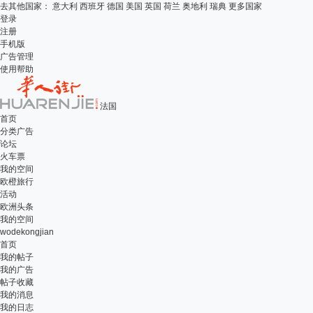
去其他国家：
意大利
西班牙
德国
美国
英国
荷兰
奥地利
瑞典
更多国家
登录
注册
手机版
广告管理
使用帮助
法国
首页
分类广告
论坛
火车票
我的空间
欧橙旅行
活动
欧洲头条
我的空间
wodekongjian
首页
我的帖子
我的广告
帖子收藏
我的消息
我的日志