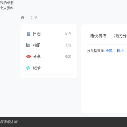
我的相册
个人资料
›
分享
华
人
日志
发布
随便看看
我的分
街
相册
上传
网
按类型查看:
全部
|
网址
|
分享
添加
记录
联系华人街