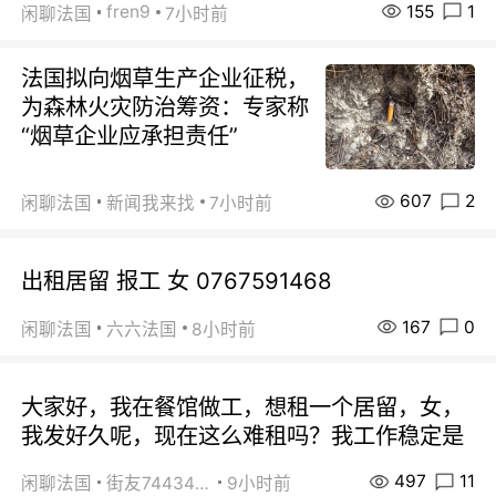
155
1
fren9
闲聊法国
7小时前
法国拟向烟草生产企业征税，
为森林火灾防治筹资：专家称
“烟草企业应承担责任”
607
2
闲聊法国
新闻我来找
7小时前
出租居留 报工 女 0767591468
167
0
闲聊法国
六六法国
8小时前
大家好，我在餐馆做工，想租一个居留，女，
我发好久呢，现在这么难租吗？我工作稳定是
497
11
闲聊法国
街友74434350
9小时前