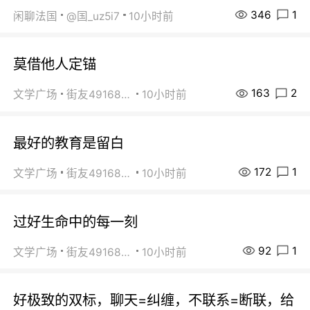
346
1
闲聊法国
@国_uz5i7
10小时前
莫借他人定锚
163
2
文学广场
街友49168527
10小时前
最好的教育是留白
172
1
文学广场
街友49168527
10小时前
过好生命中的每一刻
92
1
文学广场
街友49168527
10小时前
好极致的双标，聊天=纠缠，不联系=断联，给