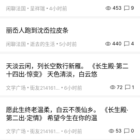
453
9
闲聊法国
呈祥瑞
4小时前
丽岙人跑到沈岙拉皮条
440
4
闲聊法国
逝去的生活
5小时前
天淡云闲，列长空数行新雁。 《长生殿·第二
十四出·惊变》 天色清淡，白云悠
72
1
文学广场
街友21416156
6小时前
愿此生终老温柔，白云不羡仙乡。 《长生殿·
第二出·定情》 希望今生在你的温
53
0
文学广场
街友21416156
6小时前