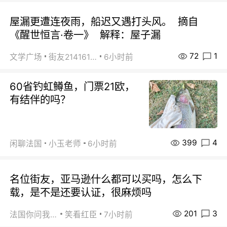
屋漏更遭连夜雨，船迟又遇打头风。 摘自
《醒世恒言·卷一》 解释：屋子漏
72
1
文学广场
街友21416156
6小时前
60省钓虹鳟鱼，门票21欧，
有结伴的吗？
399
4
闲聊法国
小玉老师
6小时前
名位街友，亚马逊什么都可以买吗，怎么下
载，是不是还要认证，很麻烦吗
201
3
法国你问我答
笑看红臣
7小时前