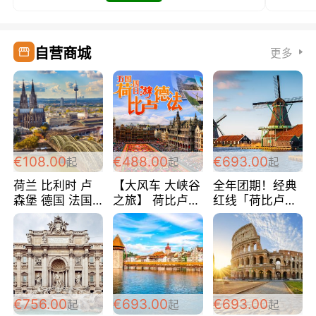
自营商城
更多
€108.00
€488.00
€693.00
起
起
起
荷兰 比利时 卢
【大风车 大峡谷
全年团期！经典
森堡 德国 法国
之旅】 荷比卢德
红线「荷比卢德
超爽玩遍西欧 循
法 巴黎上下 经
法」七天循环 五
环线 全程四星宾
典五国四日游
国 仅售99欧/人/
馆 108欧/人/天
488欧/人
天！巴黎上下！
包拼房~
€756.00
€693.00
€693.00
起
起
起