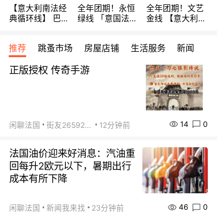
【意大利南法经
全年团期！永恒
全年团期！文艺
典循环线】 巴黎
绿线 「意国法
金线 【意大利一
上下 所有日期铁
南」巴黎上下 去
地】 循环7日游
发！ 全程四星级
意大利 南法 99
全程693欧/人起
推荐
跳蚤市场
房屋店铺
生活服务
新闻
宾馆 108欧/天起
欧/天起 ~包拼房
每周铁发！
全程756欧/位
正版授权 传奇手游
14
0
闲聊法国
街友26592800
12分钟前
法国油价迎来好消息：汽油重
回每升2欧元以下，暑期出行
成本有所下降
46
0
闲聊法国
新闻我来找
23分钟前