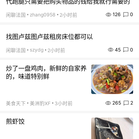
代跑腿只需要把购买物品的钱给我就行需要的
126
0
zhang0958
闲聊法国
2小时前
找图卢兹图卢兹租房床位都可以
45
0
szydg
闲聊法国
2小时前
炒了一盘鸡肉，新鲜的自家养
的，味道特别鲜
265
2
美食天下
美洲豹XF
3小时前
煎虾饺