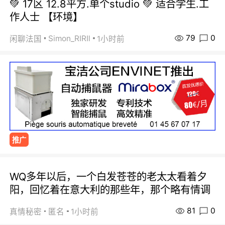
💚 17区 12.8平方.单个studio 💚 适合学生.工
作人士 【环境】
79
0
Simon_RIRIl
闲聊法国
1小时前
推广
WQ多年以后，一个白发苍苍的老太太看着夕
阳，回忆着在意大利的那些年，那个略有情调
81
0
真情秘密
匿名
1小时前