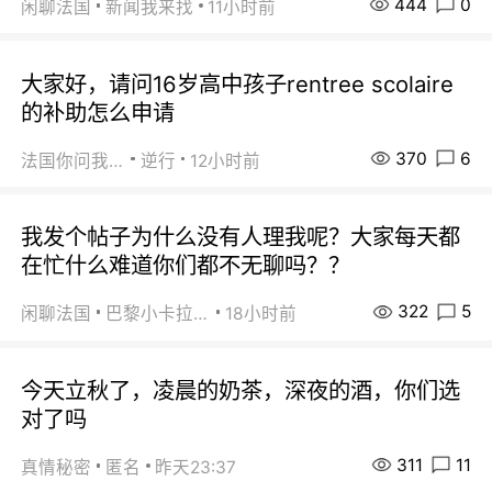
444
0
闲聊法国
新闻我来找
11小时前
大家好，请问16岁高中孩子rentree scolaire
的补助怎么申请
370
6
法国你问我答
逆行
12小时前
我发个帖子为什么没有人理我呢？大家每天都
在忙什么难道你们都不无聊吗？？
322
5
闲聊法国
巴黎小卡拉咪
18小时前
今天立秋了，凌晨的奶茶，深夜的酒，你们选
对了吗
311
11
真情秘密
匿名
昨天23:37