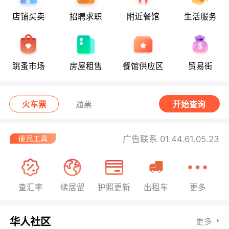
店铺买卖
招聘求职
附近餐馆
生活服务
跳蚤市场
房屋租售
餐馆供应区
贸易街
火车票
通票
开始查询
广告联系 01.44.61.05.23
查汇率
续居留
护照更新
出租车
更多
华人社区
更多