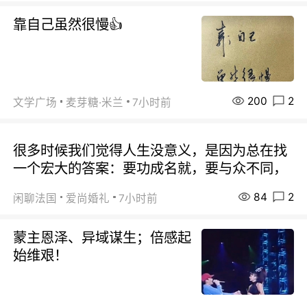
靠自己虽然很慢👍
200
2
文学广场
麦芽糖·米兰
7小时前
很多时候我们觉得人生没意义，是因为总在找
一个宏大的答案：要功成名就，要与众不同，
84
2
闲聊法国
爱尚婚礼
7小时前
蒙主恩泽、异域谋生；倍感起
始维艰！