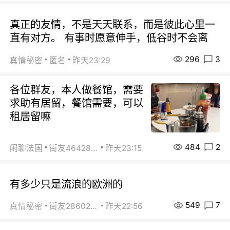
真正的友情，不是天天联系，而是彼此心里一
直有对方。 有事时愿意伸手，低谷时不会离
296
3
真情秘密
匿名
昨天23:29
各位群友，本人做餐馆，需要
求助有居留，餐馆需要，可以
租居留嘛
484
2
闲聊法国
街友46428878
昨天23:15
有多少只是流浪的欧洲的
549
7
真情秘密
街友28602925
昨天22:56