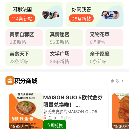
闲聊法国
你问我答
114条新帖
25条新帖
商家自荐区
真情秘密
宠物花草
0条新帖
56条新帖
0条新帖
美食天下
文学广场
亲子家庭
28条新帖
24条新帖
0条新帖
积分商城
更多
MAISON GUO 5欧代金券
限量兑换啦！ ...
郭氏夫妻肺片MAISON GUO5欧代金券限量兑换啦！
5
金币
5欧元
立即兑换
1992人气
1830