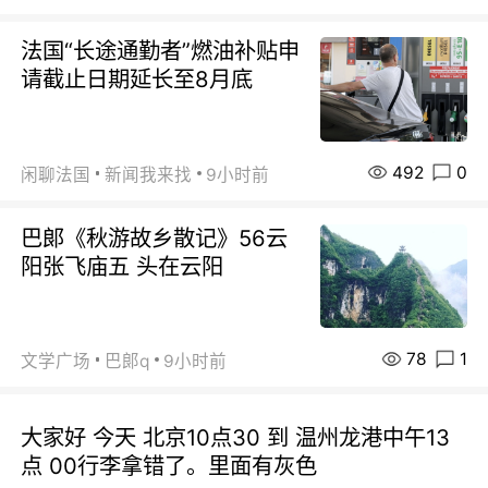
法国“长途通勤者”燃油补贴申
请截止日期延长至8月底
492
0
闲聊法国
新闻我来找
9小时前
巴郞《秋游故乡散记》56云
阳张飞庙五 头在云阳
78
1
文学广场
巴郞q
9小时前
大家好 今天 北京10点30 到 温州龙港中午13
点 00行李拿错了。里面有灰色