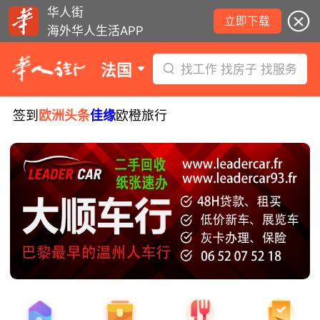
华人街
立即下载
海外华人生活APP
法国
找工作 找房子 找服务
签到
欧洲头条
佳缘
欧橙旅行