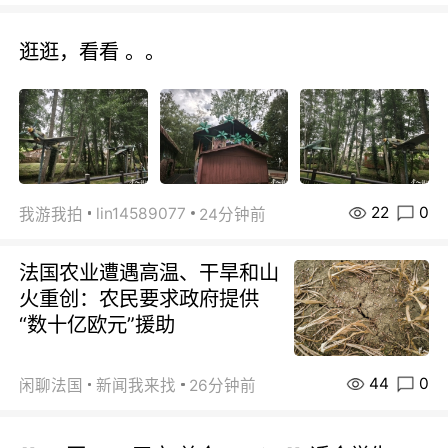
逛逛，看看 。。
22
0
lin14589077
我游我拍
24分钟前
法国农业遭遇高温、干旱和山
火重创：农民要求政府提供
“数十亿欧元”援助
44
0
闲聊法国
新闻我来找
26分钟前