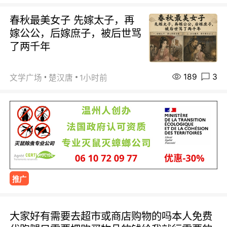
春秋最美女子 先嫁太子，再
嫁公公，后嫁庶子，被后世骂
了两千年
189
3
文学广场
楚汉唐
1小时前
推广
大家好有需要去超市或商店购物的吗本人免费