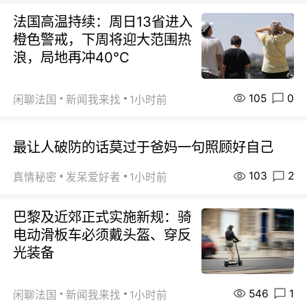
法国高温持续：周日13省进入
橙色警戒，下周将迎大范围热
浪，局地再冲40℃
105
0
闲聊法国
新闻我来找
1小时前
最让人破防的话莫过于爸妈一句照顾好自己
103
2
真情秘密
发呆爱好者
1小时前
巴黎及近郊正式实施新规：骑
电动滑板车必须戴头盔、穿反
光装备
546
1
闲聊法国
新闻我来找
1小时前