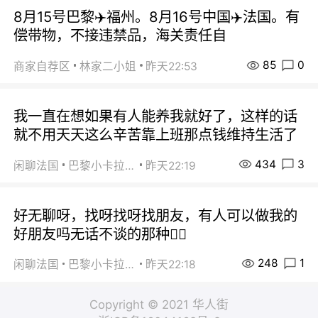
8月15号巴黎✈️福州。8月16号中国✈️法国。有
偿带物，不接违禁品，海关责任自
85
0
商家自荐区
林家二小姐
昨天22:53
我一直在想如果有人能养我就好了，这样的话
就不用天天这么辛苦靠上班那点钱维持生活了
434
3
闲聊法国
巴黎小卡拉咪
昨天22:19
好无聊呀，找呀找呀找朋友，有人可以做我的
好朋友吗无话不谈的那种😮‍💨
248
1
闲聊法国
巴黎小卡拉咪
昨天22:18
Copyright © 2021 华人街