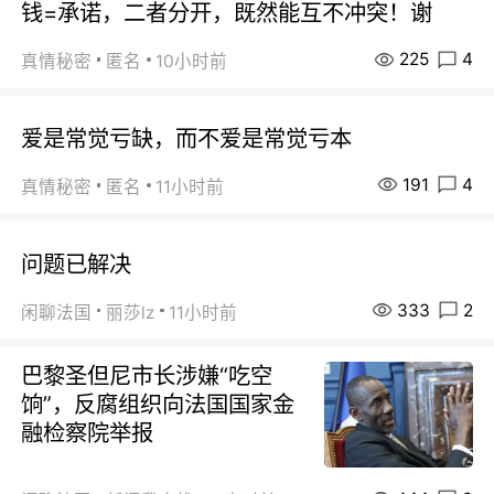
钱=承诺，二者分开，既然能互不冲突！谢
225
4
真情秘密
匿名
10小时前
爱是常觉亏缺，而不爱是常觉亏本
191
4
真情秘密
匿名
11小时前
问题已解决
333
2
闲聊法国
丽莎lz
11小时前
巴黎圣但尼市长涉嫌“吃空
饷”，反腐组织向法国国家金
融检察院举报