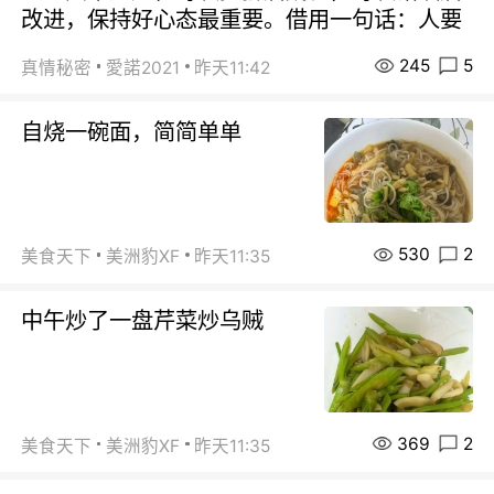
改进，保持好心态最重要。借用一句话：人要
245
5
真情秘密
愛諾2021
昨天11:42
自烧一碗面，简简单单
530
2
美食天下
美洲豹XF
昨天11:35
中午炒了一盘芹菜炒乌贼
369
2
美食天下
美洲豹XF
昨天11:35