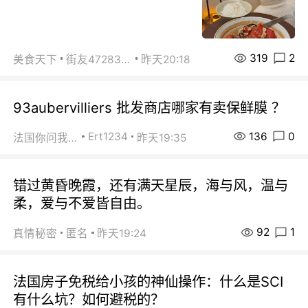
319
2
美食天下
街友472838572
昨天20:18
93aubervilliers 批发商店哪家有卖保鲜膜 ？
136
0
Ert1234
法国你问我答
昨天19:35
错过黄昏晚霞，还有满天星辰，海与风，温与
柔，爱与不爱皆自由。
92
1
真情秘密
匿名
昨天19:24
法国房子免税给小孩的神仙操作：什么是SCI
有什么坑？如何避税的？