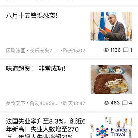
八月十五警惕恐袭！
1136
1
闲聊法国
长乐未央2015
昨天15:02
味道超赞！ 非常成功！
463
4
美食天下
街友40858442
昨天13:47
法国失业率升至8.3%，创近6
年新高！失业人数增至270
万，年轻人失业率超21%