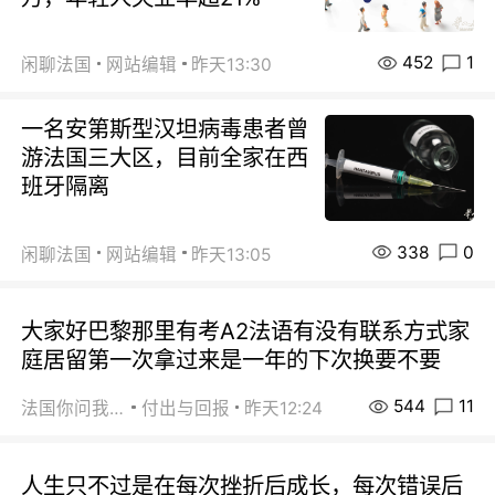
452
1
闲聊法国
网站编辑
昨天13:30
一名安第斯型汉坦病毒患者曾
游法国三大区，目前全家在西
班牙隔离
338
0
闲聊法国
网站编辑
昨天13:05
大家好巴黎那里有考A2法语有没有联系方式家
庭居留第一次拿过来是一年的下次换要不要
544
11
法国你问我答
付出与回报
昨天12:24
人生只不过是在每次挫折后成长，每次错误后