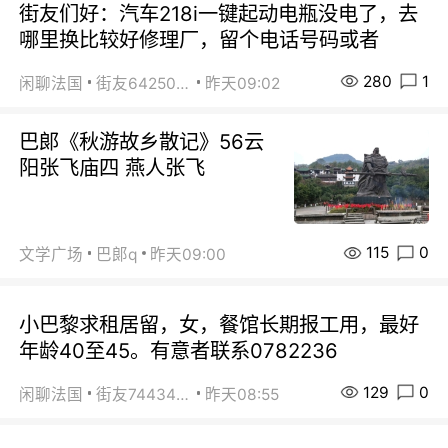
街友们好：汽车218i一键起动电瓶没电了，去
哪里换比较好修理厂，留个电话号码或者
280
1
闲聊法国
街友64250024
昨天09:02
巴郞《秋游故乡散记》56云
阳张飞庙四 燕人张飞
115
0
文学广场
巴郞q
昨天09:00
小巴黎求租居留，女，餐馆长期报工用，最好
年龄40至45。有意者联系0782236
129
0
闲聊法国
街友74434350
昨天08:55