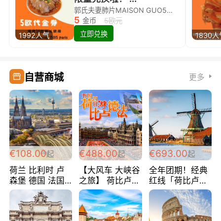
郭氏夫妻肺片MAISON GUO5欧代金券限量兑换啦！
5
金币
5欧元
立即兑换
1992人气
1830
自营商城
更多
€108.00
€488.00
€693.00
起
起
起
荷兰 比利时 卢
【大风车 大峡谷
全年团期！经典
森堡 德国 法国
之旅】 荷比卢德
红线「荷比卢德
超爽玩遍西欧 循
法 巴黎上下 经
法」七天循环 五
环线 全程四星宾
典五国四日游
国 仅售99欧/人/
馆 108欧/人/天
488欧/人
天！巴黎上下！