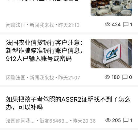
424
1
闲聊法国
新闻我来找
昨天21:10
法国农业信贷银行客户注意：
新型诈骗瞄准银行账户信息，
912人已输入账号或密码
180
0
闲聊法国
新闻我来找
昨天21:07
如果把孩子考驾照的ASSR2证明找不到了怎么
办，可以补吗
205
1
法国你问我答
街友65463281
昨天20:36