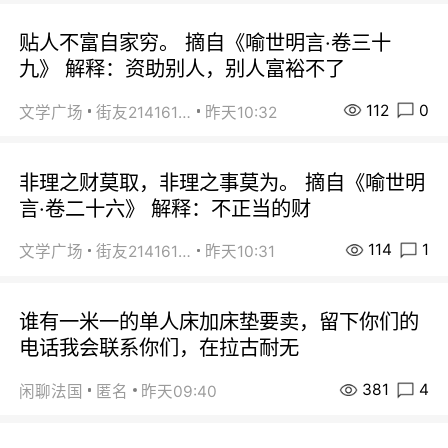
贴人不富自家穷。 摘自《喻世明言·卷三十
九》 解释：资助别人，别人富裕不了
112
0
文学广场
街友21416156
昨天10:32
非理之财莫取，非理之事莫为。 摘自《喻世明
言·卷二十六》 解释：不正当的财
114
1
文学广场
街友21416156
昨天10:31
谁有一米一的单人床加床垫要卖，留下你们的
电话我会联系你们，在拉古耐无
381
4
闲聊法国
匿名
昨天09:40