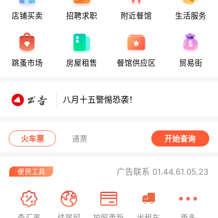
店铺买卖
招聘求职
附近餐馆
生活服务
八月十五警惕恐袭！
跳蚤市场
房屋租售
餐馆供应区
贸易街
八月十五警惕恐袭！
八月十五警惕恐袭！
火车票
通票
开始查询
广告联系 01.44.61.05.23
查汇率
续居留
护照更新
出租车
更多