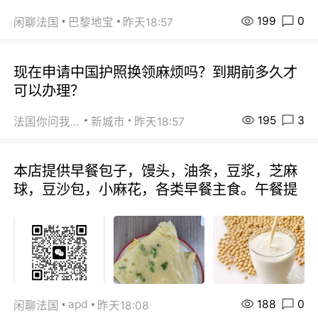
199
0
闲聊法国
巴黎地宝
昨天18:57
现在申请中国护照换领麻烦吗？到期前多久才
可以办理？
195
3
法国你问我答
新城市
昨天18:57
本店提供早餐包子，馒头，油条，豆浆，芝麻
球，豆沙包，小麻花，各类早餐主食。午餐提
188
0
apd
闲聊法国
昨天18:08