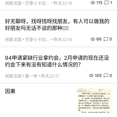
115
1
闲聊法国
巴黎小卡拉咪
昨天22:19
好无聊呀，找呀找呀找朋友，有人可以做我的
好朋友吗无话不谈的那种😮‍💨
66
0
闲聊法国
巴黎小卡拉咪
昨天22:18
94申请紧缺行业拿约会，2月申请的现在还没
约会下来有没有知道什么情况的？
105
0
闲聊法国
都一样
昨天22:17
因果