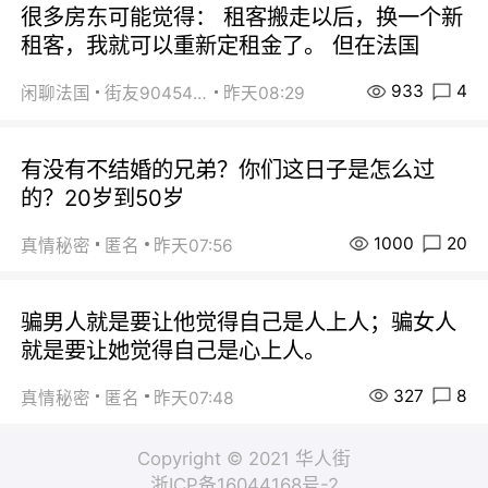
很多房东可能觉得： 租客搬走以后，换一个新
租客，我就可以重新定租金了。 但在法国
933
4
闲聊法国
街友90454511
昨天08:29
有没有不结婚的兄弟？你们这日子是怎么过
的？20岁到50岁
1000
20
真情秘密
匿名
昨天07:56
骗男人就是要让他觉得自己是人上人；骗女人
就是要让她觉得自己是心上人。
327
8
真情秘密
匿名
昨天07:48
Copyright © 2021 华人街
浙ICP备16044168号-2