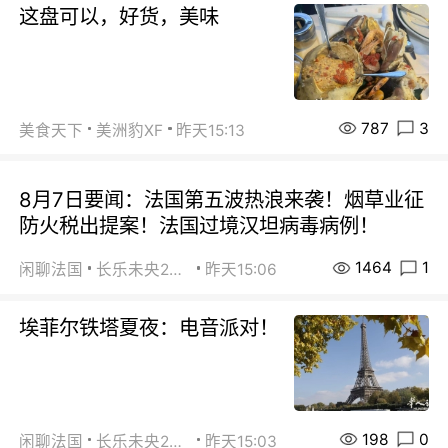
这盘可以，好货，美味
787
3
美食天下
美洲豹XF
昨天15:13
8月7日要闻：法国第五波热浪来袭！烟草业征
防火税出提案！法国过境汉坦病毒病例！
1464
1
闲聊法国
长乐未央2015
昨天15:06
埃菲尔铁塔夏夜：电音派对！
198
0
闲聊法国
长乐未央2015
昨天15:03