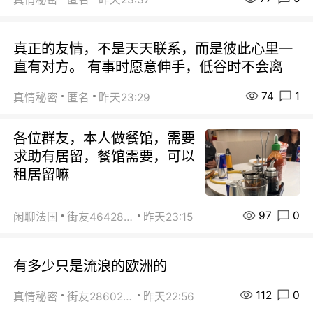
真正的友情，不是天天联系，而是彼此心里一
直有对方。 有事时愿意伸手，低谷时不会离
74
1
真情秘密
匿名
昨天23:29
各位群友，本人做餐馆，需要
求助有居留，餐馆需要，可以
租居留嘛
97
0
闲聊法国
街友46428878
昨天23:15
有多少只是流浪的欧洲的
112
0
真情秘密
街友28602925
昨天22:56