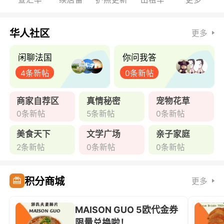
华人社区
更多
闲聊法国
你问我答
4条新帖
0条新帖
商家自荐区
真情秘密
宠物花草
0条新帖
5条新帖
0条新帖
美食天下
文学广场
亲子家庭
2条新帖
0条新帖
0条新帖
积分商城
更多
MAISON GUO 5欧代金券
限量兑换啦！ ...