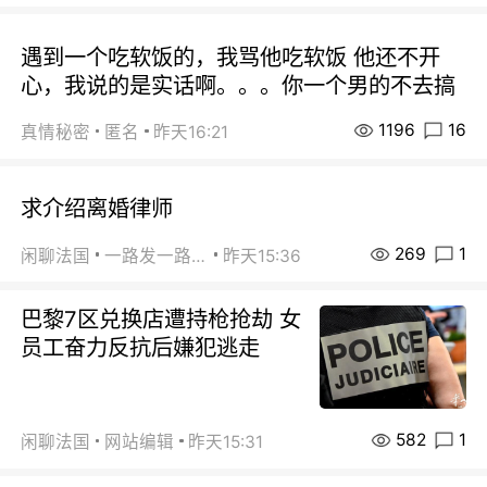
遇到一个吃软饭的，我骂他吃软饭 他还不开
心，我说的是实话啊。。。你一个男的不去搞
1196
16
真情秘密
匿名
昨天16:21
求介绍离婚律师
269
1
闲聊法国
一路发一路发
昨天15:36
巴黎7区兑换店遭持枪抢劫 女
员工奋力反抗后嫌犯逃走
582
1
闲聊法国
网站编辑
昨天15:31