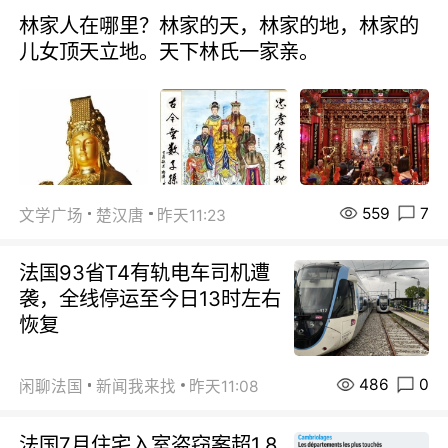
林家人在哪里？林家的天，林家的地，林家的
儿女顶天立地。天下林氏一家亲。
559
7
文学广场
楚汉唐
昨天11:23
法国93省T4有轨电车司机遭
袭，全线停运至今日13时左右
恢复
486
0
闲聊法国
新闻我来找
昨天11:08
法国7月住宅入室盗窃案超1.8