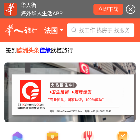
华人街
立即下载
海外华人生活APP
法国
找工作 找房子 找服务
签到
欧洲头条
佳缘
欧橙旅行