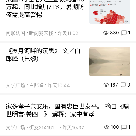
万起，同比增加7.1%，暑期防
盗需提高警惕
830
1
闲聊法国
新闻我来找
昨天11:02
《岁月河畔的沉思》 文／白
郎峰（巴黎）
167
0
文学广场
白郞峰
昨天10:44
家多孝子亲安乐，国有忠臣世泰平。 摘自《喻
世明言·卷四十》 解释：家中有孝
100
1
文学广场
街友21416156
昨天10:32