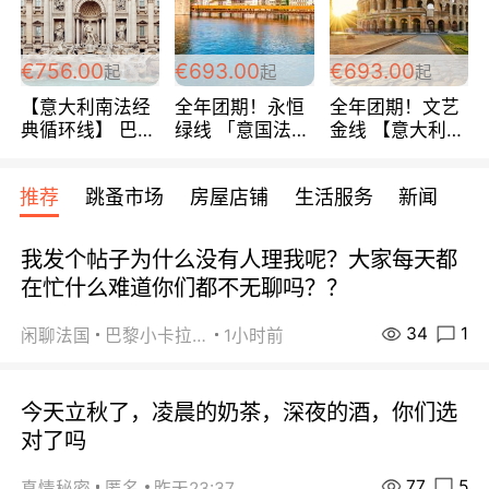
包拼房~
€756.00
€693.00
€693.00
起
起
起
【意大利南法经
全年团期！永恒
全年团期！文艺
典循环线】 巴黎
绿线 「意国法
金线 【意大利一
上下 所有日期铁
南」巴黎上下 去
地】 循环7日游
发！ 全程四星级
意大利 南法 99
全程693欧/人起
推荐
跳蚤市场
房屋店铺
生活服务
新闻
宾馆 108欧/天起
欧/天起 ~包拼房
每周铁发！
全程756欧/位
我发个帖子为什么没有人理我呢？大家每天都
在忙什么难道你们都不无聊吗？？
34
1
闲聊法国
巴黎小卡拉咪
1小时前
今天立秋了，凌晨的奶茶，深夜的酒，你们选
对了吗
77
5
真情秘密
匿名
昨天23:37