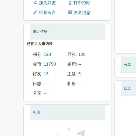
加为好友
打个招呼
给我留言
发送消息
统计信息
已有
2
人来访过
积分:
120
经验:
120
金币:
11750
铜币:
--
分享
好友:
13
主题:
5
日志:
--
相册:
--
日志
分享:
--
相册