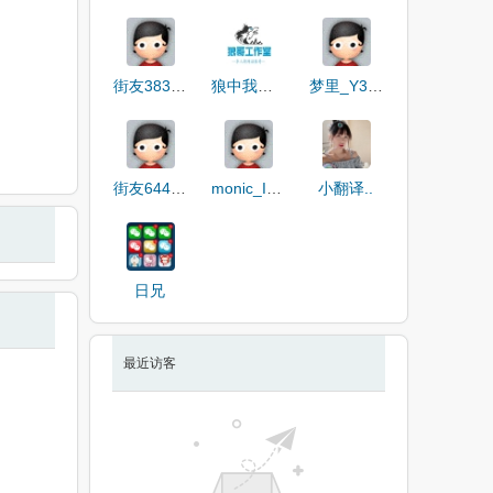
街友38306228
狼中我最色
梦里_Y3LZ0
街友64485026
monic_IS400
小翻译..
日兄
最近访客