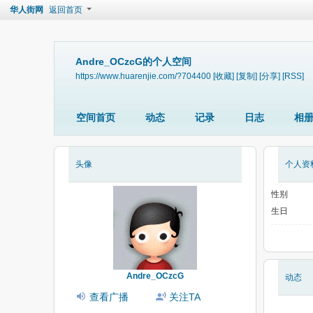
华人街网
返回首页
Andre_OCzcG的个人空间
https://www.huarenjie.com/?704400
[收藏]
[复制]
[分享]
[RSS]
空间首页
动态
记录
日志
相
头像
个人资
性别
生日
Andre_OCzcG
动态
查看广播
关注TA