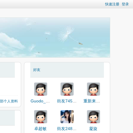
快速注册
登录
好友
Guodo_m67hZ
街友74562127
重新来看看
部个人资料
卓超敏
街友24806206
凝旋