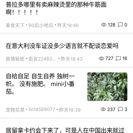
普拉多哪里有卖麻辣烫里的那种牛筋面
啊！！！！！
128
0
美食天下
90后小地瓜
昨天18:46
在意大利没车证没多少语言就不配谈恋爱吗
727
16
真情秘密
街友22482465
昨天18:43
自给自足 自生自养 独树一
帜。 没有施肥。 mini小番
茄。
237
3
lin14589077
宠物花草
昨天18:39
居留拿卡约会下来了，可是人在中国出来就过