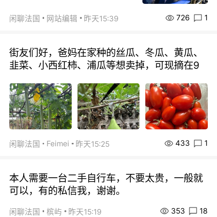
726
1
闲聊法国
网站编辑
昨天15:39
街友们好，爸妈在家种的丝瓜、冬瓜、黄瓜、
韭菜、小西红柿、浦瓜等想卖掉，可现摘在9
433
1
Feimei
闲聊法国
昨天15:25
本人需要一台二手自行车，不要太贵，一般就
可以，有的私信我，谢谢。
353
18
闲聊法国
槟屿
昨天15:19