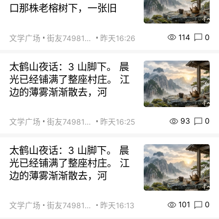
口那株老榕树下，一张旧
114
0
文学广场
街友74981146
昨天16:26
太鹤山夜话：3 山脚下。 晨
光已经铺满了整座村庄。 江
边的薄雾渐渐散去，河
93
0
文学广场
街友74981146
昨天16:25
太鹤山夜话：3 山脚下。 晨
光已经铺满了整座村庄。 江
边的薄雾渐渐散去，河
101
0
文学广场
街友74981146
昨天16:13