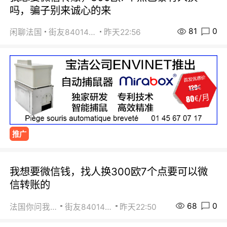
吗，骗子别来诚心的来
81
0
闲聊法国
街友84014588
昨天22:56
推广
我想要微信钱，找人换300欧7个点要可以微
信转账的
68
0
法国你问我答
街友84014588
昨天22:50