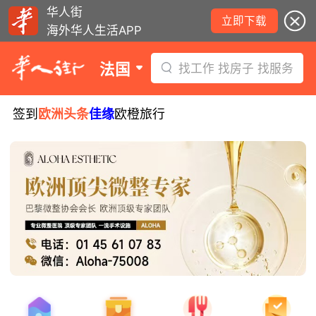
华人街
立即下载
海外华人生活APP
法国
找工作 找房子 找服务
签到
欧洲头条
佳缘
欧橙旅行