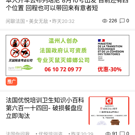
本人开车去布列塔尼 8月10号出发 目前还有四
个位置 回程也可以带回来有意者短
226
0
闲聊法国
美女无敌
昨天20:32
推广
法国优悦培训卫生知识小百科
第六百一十四回- 破损餐盘应
立即淘汰
91
0
法国你问我答
优悦培训咨询
昨天20:29