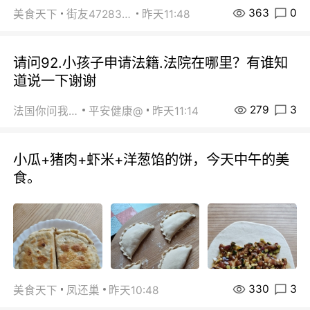
363
0
美食天下
街友472838572
昨天11:48
请问92.小孩子申请法籍.法院在哪里？有谁知
道说一下谢谢
279
3
法国你问我答
平安健康@
昨天11:14
小瓜+猪肉+虾米+洋葱馅的饼，今天中午的美
食。
330
3
美食天下
凤还巢
昨天10:48