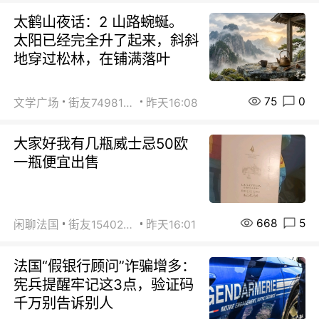
太鹤山夜话：2 山路蜿蜒。
太阳已经完全升了起来，斜斜
地穿过松林，在铺满落叶
75
0
文学广场
街友74981146
昨天16:08
大家好我有几瓶威士忌50欧
一瓶便宜出售
668
5
闲聊法国
街友15402223
昨天16:01
法国“假银行顾问”诈骗增多：
宪兵提醒牢记这3点，验证码
千万别告诉别人