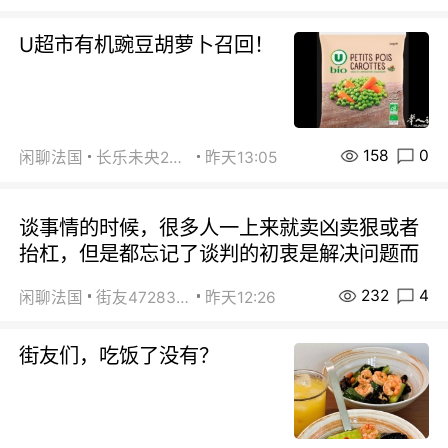
U超市有机豌豆胡萝卜召回！
158
0
闲聊法国
长乐未央2015
昨天13:05
谈事情的时候，很多人一上来就卖凶卖狠或者
抬杠，但是都忘记了谈判的初衷是解决问题而
232
4
闲聊法国
街友472838572
昨天12:26
街友们，吃饭了没有？