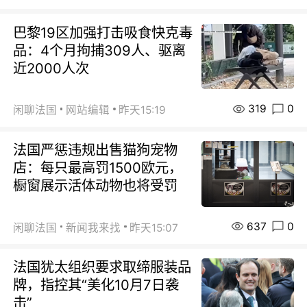
巴黎19区加强打击吸食快克毒
品：4个月拘捕309人、驱离
近2000人次
319
0
闲聊法国
网站编辑
昨天15:19
法国严惩违规出售猫狗宠物
店：每只最高罚1500欧元，
橱窗展示活体动物也将受罚
637
0
闲聊法国
新闻我来找
昨天15:07
法国犹太组织要求取缔服装品
牌，指控其“美化10月7日袭
击”