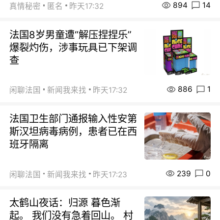
894
14
真情秘密
匿名
昨天17:32
法国8岁男童遭“解压捏捏乐”
爆裂灼伤，涉事玩具已下架调
查
886
1
闲聊法国
新闻我来找
昨天17:32
法国卫生部门通报输入性安第
斯汉坦病毒病例，患者已在西
班牙隔离
239
0
闲聊法国
新闻我来找
昨天17:23
太鹤山夜话：归源 暮色渐
起。 我们没有急着回山。 村