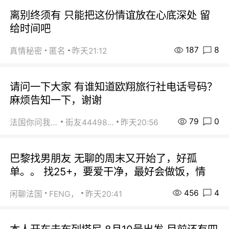
离别终须有 只能把这份情谊放在心底深处 留
给时间吧
187
8
真情秘密
匿名
昨天21:12
请问一下大家 有谁知道欧翔旅行社电话号码？
麻烦告知一下，谢谢
79
0
法国你问我答
街友44498484
昨天20:56
巴黎找男朋友 无聊的周末又开始了，好孤
单。。 找25+，要爱干净，最好会做饭，情
456
4
闲聊法国
FENG，
昨天20:41