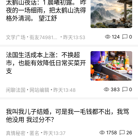
太鹤山夜话：1 晨曦初露。 昨
夜的一场细雨，把太鹤山洗得
格外清润。 望江舒
124
0
文学广场
街友74981146
昨天13:53
法国生活成本上涨：不换超
市，也能有效降低日常买菜开
支
383
0
闲聊法国
网站编辑
昨天13:48
我叫我儿子结婚，可是我一毛钱都不出，我骂
他没用 我过分不？
1758
26
真情秘密
匿名
昨天13:37