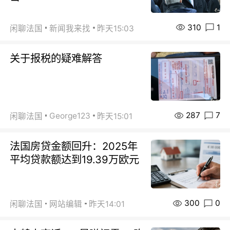
310
1
闲聊法国
新闻我来找
昨天15:03
关于报税的疑难解答
287
7
George123
闲聊法国
昨天15:01
法国房贷金额回升：2025年
平均贷款额达到19.39万欧元
300
0
闲聊法国
网站编辑
昨天14:01