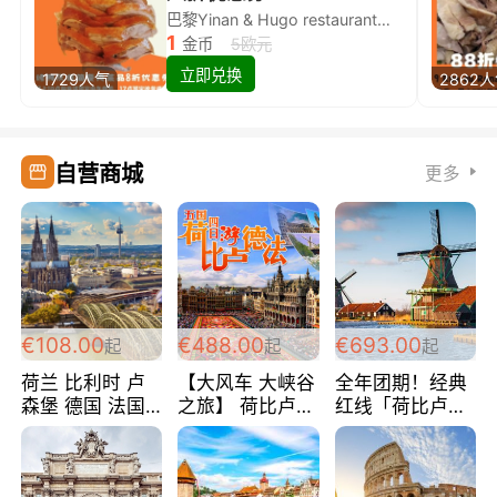
巴黎Yinan & Hugo restaurant除简餐类全场8折
1
金币
5欧元
立即兑换
1729人气
2862
自营商城
更多
€108.00
€488.00
€693.00
起
起
起
荷兰 比利时 卢
【大风车 大峡谷
全年团期！经典
森堡 德国 法国
之旅】 荷比卢德
红线「荷比卢德
超爽玩遍西欧 循
法 巴黎上下 经
法」七天循环 五
环线 全程四星宾
典五国四日游
国 仅售99欧/人/
馆 108欧/人/天
488欧/人
天！巴黎上下！