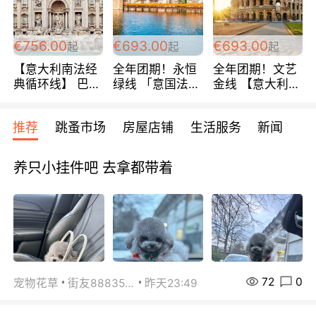
包拼房~
€756.00
€693.00
€693.00
起
起
起
【意大利南法经
全年团期！永恒
全年团期！文艺
典循环线】 巴黎
绿线 「意国法
金线 【意大利一
上下 所有日期铁
南」巴黎上下 去
地】 循环7日游
发！ 全程四星级
意大利 南法 99
全程693欧/人起
推荐
跳蚤市场
房屋店铺
生活服务
新闻
宾馆 108欧/天起
欧/天起 ~包拼房
每周铁发！
全程756欧/位
养只小挂件吧 去拿都带着
72
0
宠物花草
街友88835518
昨天23:49