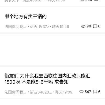
美食天下
街友40858442
昨天19:54
哪个地方有卖干锅的
90
0
法国你问我答
蓝天_Fr37z
昨天19:46
街友们 为什么我去西联往国内汇款只能汇
1500呀 不是能5-6千吗 求告知
547
6
法国你问我答
街友64823891
昨天19:09