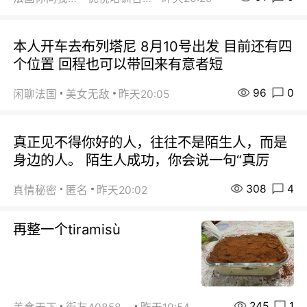
本人开车去布列塔尼 8月10号出发 目前还有四
个位置 回程也可以带回来有意者短
96
0
闲聊法国
美女无敌
昨天20:05
真正见不得你好的人，往往不是陌生人，而是
身边的人。 陌生人成功，你会说一句“真厉
308
4
真情秘密
匿名
昨天20:02
再整一个tiramisù
245
1