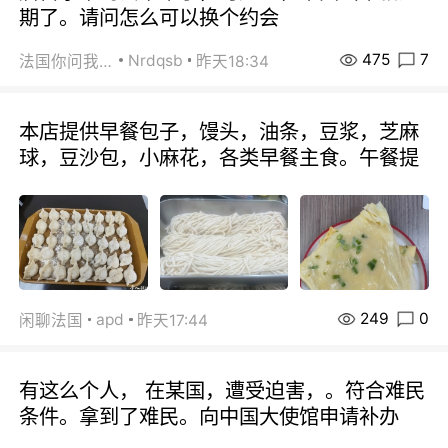
期了。请问怎么可以换个约会
475
7
Nrdqsb
法国你问我答
昨天18:34
本店提供早餐包子，馒头，油条，豆浆，芝麻
球，豆沙包，小麻花，各类早餐主食。午餐提
249
0
apd
闲聊法国
昨天17:44
有这么个人， 在某国，遭受迫害，。符合难民
条件。拿到了难民。向中国大使馆申请补办