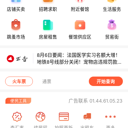
8月6日要闻：法国医学实习名额大增！
店铺买卖
招聘求职
附近餐馆
生活服务
地铁8号线部分关闭！宠物店违规罚款出
炉！
巴黎地铁音乐家海选启动！
跳蚤市场
房屋租售
餐馆供应区
贸易街
8月6日要闻：法国医学实习名额大增！
地铁8号线部分关闭！宠物店违规罚款出
炉！
巴黎地铁音乐家海选启动！
火车票
通票
开始查询
广告联系 01.44.61.05.23
查汇率
续居留
护照更新
出租车
更多