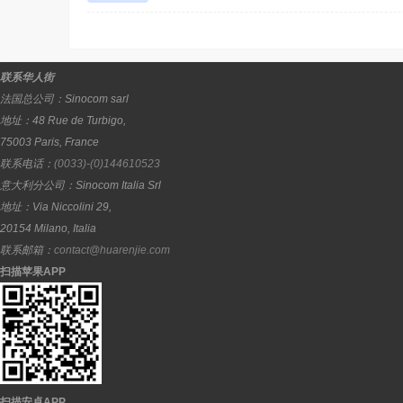
联系华人街
法国总公司：
Sinocom sarl
地址：
48 Rue de Turbigo,
75003
Paris
,
France
联系电话：
(0033)-(0)144610523
意大利分公司：
Sinocom Italia Srl
地址：
Via Niccolini 29,
20154
Milano
,
Italia
联系邮箱：
contact@huarenjie.com
扫描苹果APP
扫描安卓APP