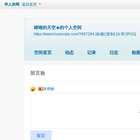
华人街网
返回首页
靖靖的天空☀️的个人空间
https://www.huarenjie.com/?667284
[收藏]
[复制]
[分享]
[RSS]
空间首页
动态
记录
日志
相
留言板
涂鸦板
留言