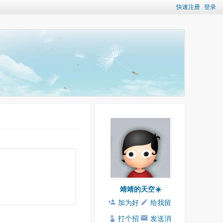
快速注册
登录
靖靖的天空☀️
加为好
给我留
友
言
打个招
发送消