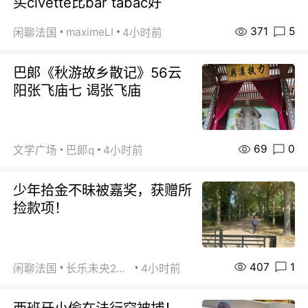
买civette比bar tabac好
371
5
maximeLI
闲聊法国
4小时前
巴郞《秋游故乡散记》56云
阳张飞庙七 谒张飞庙
69
0
文学广场
巴郞q
4小时前
少年拾金不昧被嘉奖，获赠所
捡款项！
407
1
闲聊法国
长乐未央2015
4小时前