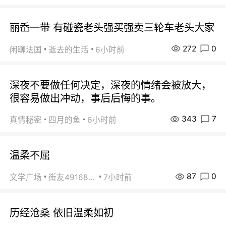
丽岙一带 有碰瓷老头强买强卖三轮车老头大家
272
0
闲聊法国
逝去的生活
6小时前
深夜不要做任何决定，深夜的情绪会被放大，
很容易做出冲动，事后后悔的事。
343
7
真情秘密
四月的鱼
6小时前
温柔不屈
87
0
文学广场
街友49168527
7小时前
历经沧桑 依旧温柔如初