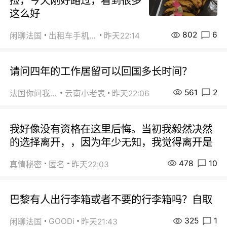
捡，今天刚好路过，看到很多
这么好
802
6
闲聊法国
出租车手机0626
昨天22:14
请问四年的工作居留可以回国多长时间？
561
2
法国你问我答
云南小老表
昨天22:06
我好像没有资格在这里后悔。当初我毅然决然
的选择离开，，因为年少无知，我觉得离开是
478
10
真情秘密
匿名
昨天22:03
巴黎有人出行李箱或者不要的行李箱吗？自取
325
1
GOODi
闲聊法国
昨天21:43