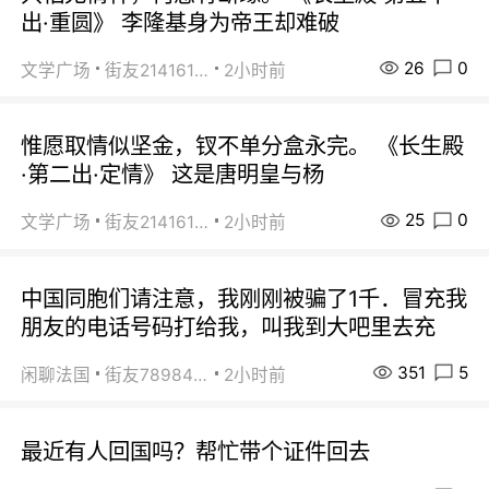
出·重圆》 李隆基身为帝王却难破
26
0
文学广场
街友21416156
2小时前
惟愿取情似坚金，钗不单分盒永完。 《长生殿
·第二出·定情》 这是唐明皇与杨
25
0
文学广场
街友21416156
2小时前
中国同胞们请注意，我刚刚被骗了1千．冒充我
朋友的电话号码打给我，叫我到大吧里去充
351
5
闲聊法国
街友78984738
2小时前
最近有人回国吗？帮忙带个证件回去