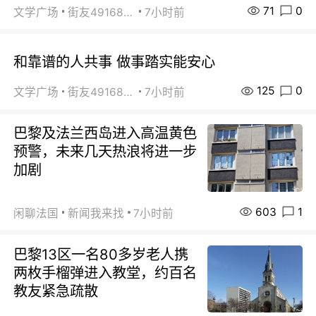
71
0
文学广场
街友49168527
7小时前
和靠谱的人共事 做事踏实能安心
125
0
文学广场
街友49168527
7小时前
巴黎及法兰西岛进入高温黄色
预警，未来几天热浪将进一步
加剧
603
1
闲聊法国
新闻我来找
7小时前
巴黎13区一名80多岁老人携
两枚手榴弹进入教堂，约百名
教友紧急疏散