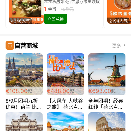
龙龙私房菜8折优惠券限量领取
1
金币
10欧元
立即兑换
4346人气
2194人气
自营商城
更多
€108.00
€488.00
€693.00
起
起
起
8/9月团期九折
【大风车 大峡谷
全年团期！经典
优惠！荷兰 比利
之旅】 荷比卢德
红线「荷比卢德
时 卢森堡 德国
法 巴黎上下 经
法」七天循环 五
法国 超爽玩遍西
典五国四日游
国 仅售99欧/人/
欧 循环线 全程
488欧/人
天！巴黎上下！