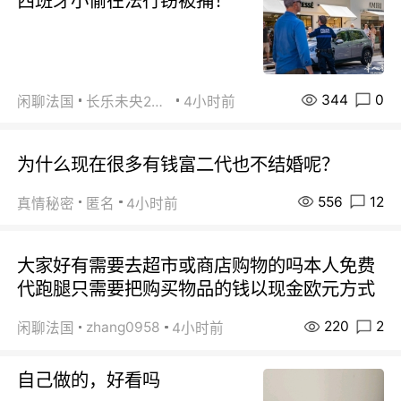
西班牙小偷在法行窃被捕！
344
0
闲聊法国
长乐未央2015
4小时前
为什么现在很多有钱富二代也不结婚呢？
556
12
真情秘密
匿名
4小时前
大家好有需要去超市或商店购物的吗本人免费
代跑腿只需要把购买物品的钱以现金欧元方式
220
2
zhang0958
闲聊法国
4小时前
自己做的，好看吗