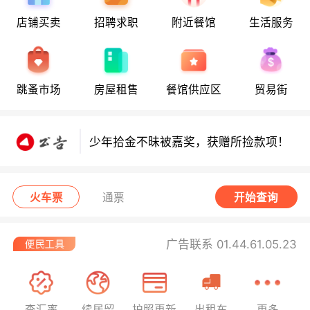
店铺买卖
招聘求职
附近餐馆
生活服务
少年拾金不昧获嘉奖，领走所捡款项！
跳蚤市场
房屋租售
餐馆供应区
贸易街
少年拾金不昧获嘉奖，领走所捡款项！
少年拾金不昧被嘉奖，获赠所捡款项！
8月10日要闻：周三日食观测指南！警
火车票
通票
开始查询
惕度假租房三大陷阱！伊夫里结核病筛
查启动！
西班牙小偷在法行窃被捕！
广告联系 01.44.61.05.23
查汇率
续居留
护照更新
出租车
更多