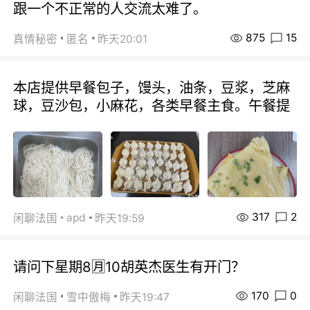
跟一个不正常的人交流太难了。
875
15
真情秘密
匿名
昨天20:01
本店提供早餐包子，馒头，油条，豆浆，芝麻
球，豆沙包，小麻花，各类早餐主食。午餐提
317
2
apd
闲聊法国
昨天19:59
请问下星期8🈷️10胡英杰医生有开门？
170
0
闲聊法国
雪中傲梅
昨天19:47