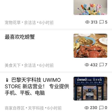
313
5
宠物花草
余洁洁
6小时前
最喜欢吃螃蟹
432
7
美食天下
余洁洁
6小时前
📱 巴黎天宇科技 UWIMO
STORE 新店营业！ 专业提供
手机、平板、电脑
230
0
商家自荐区
天宇科技
6小时前