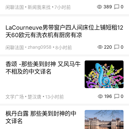
389
0
闲聊法国
新闻我来找
7小时前
LaCourneuve男带窗户四人间床位上铺短租12
天60欧元有洗衣机有厨房有凉
220
0
zhang0958
闲聊法国
8小时前
香颂 -那些美到封神 又风马牛
不相及的中文译名
196
0
文学广场
楚汉唐
13小时前
枫丹白露 那些美到封神的中
文译名