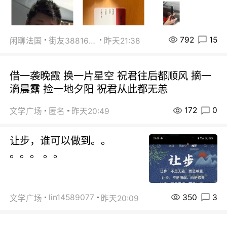
792
15
闲聊法国
街友38816967
昨天21:38
借一袭晚霞 换一片星空 祝君往后都顺风 摘一
滴晨露 捡一地夕阳 祝君从此都无恙
172
0
文学广场
匿名
昨天20:49
让步，谁可以做到。。
。。。 。。
350
3
lin14589077
文学广场
昨天20:09