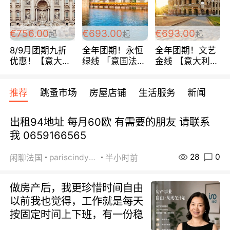
四星宾馆 108欧/
包拼房~
人/天
€756.00
€693.00
€693.00
起
起
起
8/9月团期九折
全年团期！永恒
全年团期！文艺
优惠！【意大利
绿线 「意国法
金线 【意大利一
南法经典循环
南」巴黎上下 去
地】 循环7日游
线】 巴黎上下
意大利 南法 99
全程693欧/人起
推荐
跳蚤市场
房屋店铺
生活服务
新闻
所有日期铁发！
欧/天起 ~包拼房
每周铁发！
全程四星级宾馆
108欧/天起 全程
出租94地址 每月60欧 有需要的朋友 请联系
756欧/位
我 0659166565
28
0
pariscindy2020
闲聊法国
半小时前
做房产后，我更珍惜时间自由
以前我也觉得，工作就是每天
按固定时间上下班，有一份稳