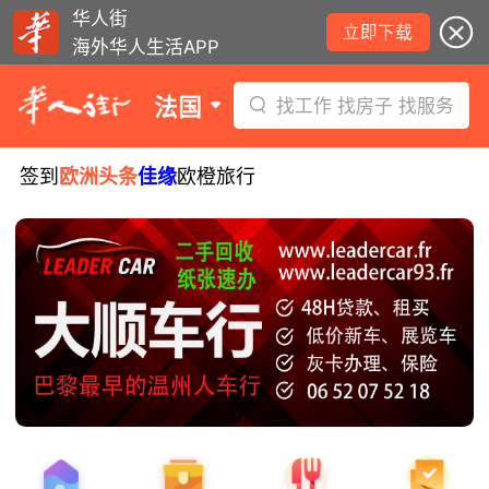
华人街
立即下载
海外华人生活APP
法国
找工作 找房子 找服务
签到
欧洲头条
佳缘
欧橙旅行
8月10日要闻：周三日食观测指南！警
惕度假租房三大陷阱！伊夫里结核病筛
查启动！
西班牙小偷在法行窃被捕！