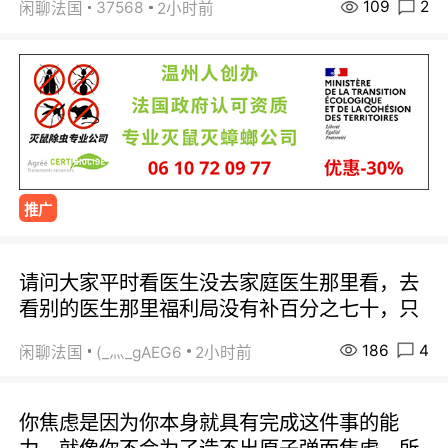
109
2
37568
闲聊法国
2小时前
推广
请问大家平时看医生没去家庭医生那里看，去
看别的医生那里福利局没有补百分之七十，只
186
4
闲聊法国
(_灬_gAEG6
2小时前
你焦虑是因为你本身就具有完成这件事的能