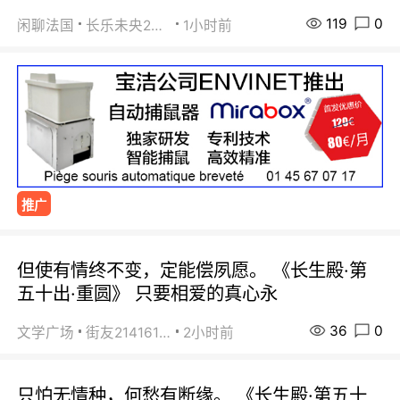
119
0
闲聊法国
长乐未央2015
1小时前
推广
但使有情终不变，定能偿夙愿。 《长生殿·第
五十出·重圆》 只要相爱的真心永
36
0
文学广场
街友21416156
2小时前
只怕无情种，何愁有断缘。 《长生殿·第五十