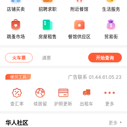
店铺买卖
招聘求职
附近餐馆
生活服务
跳蚤市场
房屋租售
餐馆供应区
贸易街
火车票
通票
开始查询
广告联系 01.44.61.05.23
查汇率
续居留
护照更新
出租车
更多
华人社区
更多