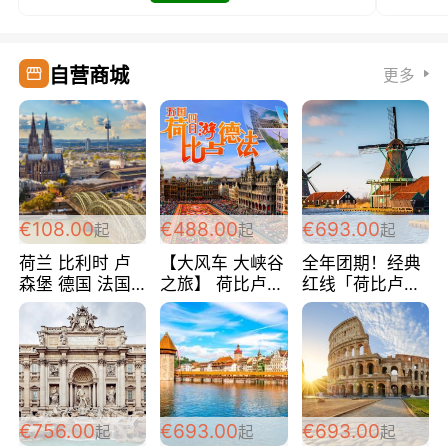
自营商城
更多
€108.00
€488.00
€693.00
起
起
起
荷兰 比利时 卢
【大风车 大峡谷
全年团期！经典
森堡 德国 法国
之旅】 荷比卢德
红线「荷比卢德
超爽玩遍西欧 循
法 巴黎上下 经
法」七天循环 五
环线 全程四星宾
典五国四日游
国 仅售99欧/人/
馆 108欧/人/天
488欧/人
天！巴黎上下！
包拼房~
€756.00
€693.00
€693.00
起
起
起