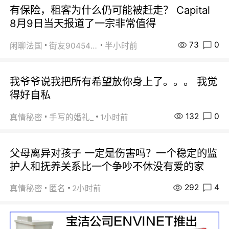
有保险，租客为什么仍可能被赶走？ Capital
8月9日当天报道了一宗非常值得
73
0
闲聊法国
街友90454511
半小时前
我爷爷说我把所有希望放你身上了。。。 我觉
得好自私
132
0
真情秘密
手写的婚礼_
1小时前
父母离异对孩子 一定是伤害吗？一个稳定的监
护人和抚养关系比一个争吵不休没有爱的家
292
4
真情秘密
匿名
2小时前