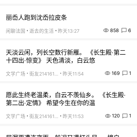
丽岙人跑到沈岙拉皮条
858
6
闲聊法国
逝去的生活
昨天13:27
天淡云闲，列长空数行新雁。 《长生殿·第二
十四出·惊变》 天色清淡，白云悠
169
1
文学广场
街友21416156
昨天11:54
愿此生终老温柔，白云不羡仙乡。 《长生殿·
第二出·定情》 希望今生在你的温
120
1
文学广场
街友21416156
昨天11:53