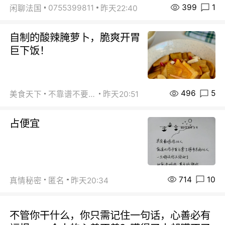
399
1
0755399811
闲聊法国
昨天22:40
自制的酸辣腌萝卜，脆爽开胃
巨下饭！
496
5
美食天下
不靠谱不要联系
昨天20:51
占便宜
714
10
真情秘密
匿名
昨天20:34
不管你干什么，你只需记住一句话，心善必有