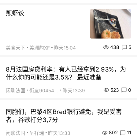
煎虾饺
438
5
美食天下
美洲豹XF
昨天15:04
8月法国房贷利率：有人已经拿到2.93%，为
什么你的可能还是3.5%？ 最近准备
523
0
闲聊法国
街友90454511
昨天13:39
同胞们，巴黎4区Bred银行避免，我是受害
者，谷歌打分3,7分
802
11
闲聊法国
呈祥瑞
昨天13:33