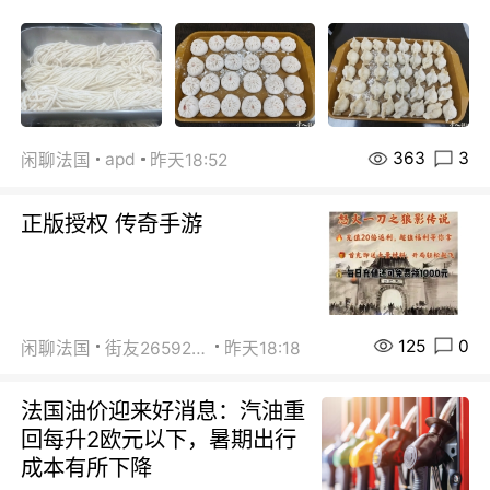
363
3
apd
闲聊法国
昨天18:52
正版授权 传奇手游
125
0
闲聊法国
街友26592800
昨天18:18
法国油价迎来好消息：汽油重
回每升2欧元以下，暑期出行
成本有所下降