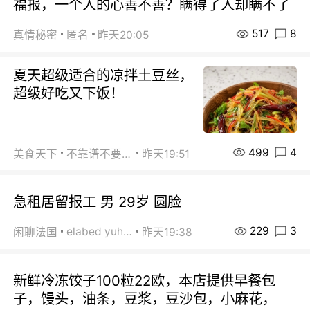
福报，一个人的心善不善？瞒得了人却瞒不了
517
8
真情秘密
匿名
昨天20:05
夏天超级适合的凉拌土豆丝，
超级好吃又下饭！
499
4
美食天下
不靠谱不要联系
昨天19:51
急租居留报工 男 29岁 圆脸
229
3
elabed yuhua
闲聊法国
昨天19:38
新鲜冷冻饺子100粒22欧，本店提供早餐包
子，馒头，油条，豆浆，豆沙包，小麻花，