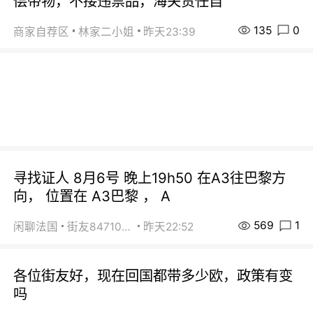
偿带物，不接违禁品，海关责任自
135
0
商家自荐区
林家二小姐
昨天23:39
寻找证人 8月6号 晚上19h50 在A3往巴黎方
向， 位置在 A3巴黎 ， A
569
1
闲聊法国
街友84710671
昨天22:52
各位街友好，现在回国都带多少欧，政策有变
吗