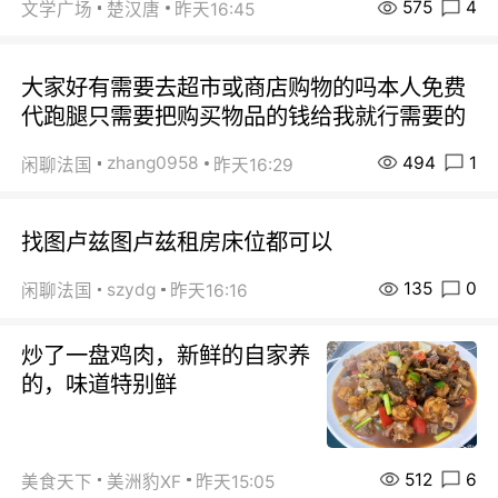
575
4
文学广场
楚汉唐
昨天16:45
大家好有需要去超市或商店购物的吗本人免费
代跑腿只需要把购买物品的钱给我就行需要的
494
1
zhang0958
闲聊法国
昨天16:29
找图卢兹图卢兹租房床位都可以
135
0
szydg
闲聊法国
昨天16:16
炒了一盘鸡肉，新鲜的自家养
的，味道特别鲜
512
6
美食天下
美洲豹XF
昨天15:05