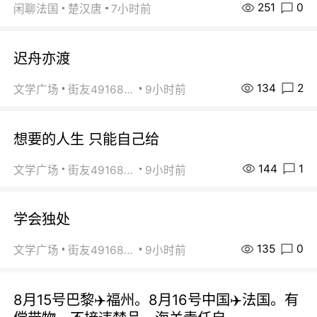
251
0
闲聊法国
楚汉唐
7小时前
迟舟亦渡
134
2
文学广场
街友49168527
9小时前
想要的人生 只能自己给
144
1
文学广场
街友49168527
9小时前
学会独处
135
0
文学广场
街友49168527
9小时前
8月15号巴黎✈️福州。8月16号中国✈️法国。有