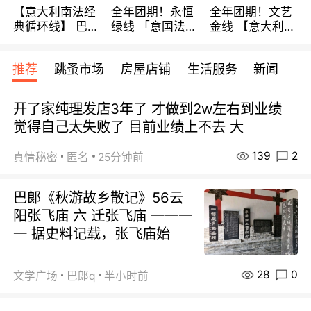
【意大利南法经
全年团期！永恒
全年团期！文艺
典循环线】 巴黎
绿线 「意国法
金线 【意大利一
上下 所有日期铁
南」巴黎上下 去
地】 循环7日游
发！ 全程四星级
意大利 南法 99
全程693欧/人起
推荐
跳蚤市场
房屋店铺
生活服务
新闻
宾馆 108欧/天起
欧/天起 ~包拼房
每周铁发！
全程756欧/位
开了家纯理发店3年了 才做到2w左右到业绩
觉得自己太失败了 目前业绩上不去 大
139
2
真情秘密
匿名
25分钟前
巴郞《秋游故乡散记》56云
阳张飞庙 六 迁张飞庙 一一一
一 据史料记载，张飞庙始
28
0
文学广场
巴郞q
半小时前