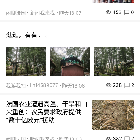
453
0
闲聊法国
新闻我来找
昨天18:07
逛逛，看看 。。
238
2
lin14589077
我游我拍
昨天18:06
法国农业遭遇高温、干旱和山
火重创：农民要求政府提供
“数十亿欧元”援助
382
2
闲聊法国
新闻我来找
昨天18:03