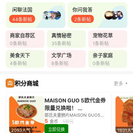
闲聊法国
你问我答
44条新帖
2条新帖
商家自荐区
真情秘密
宠物花草
0条新帖
35条新帖
1条新帖
美食天下
文学广场
亲子家庭
4条新帖
8条新帖
0条新帖
积分商城
更多
MAISON GUO 5欧代金券
限量兑换啦！ ...
郭氏夫妻肺片MAISON GUO5欧代金券限量兑换啦！
5
金币
5欧元
立即兑换
2093人气
1931人