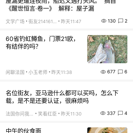
屋漏更遭连夜雨，船迟又遇打头风。 摘自
《醒世恒言·卷一》 解释：屋子漏
130
2
文学广场
街友21416156
昨天11:47
60省钓虹鳟鱼，门票21欧，
有结伴的吗？
677
6
闲聊法国
小玉老师
昨天11:38
名位街友，亚马逊什么都可以买吗，怎么下
载，是不是还要认证，很麻烦吗
337
4
法国你问我答
笑看红臣
昨天11:30
中午的伙食面