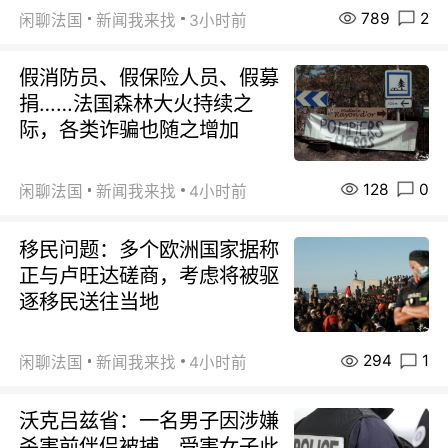
789
2
闲聊法国
新闻我来找
3小时前
假消防员、假保险人员、假募
捐……法国森林大火持续之
际，各类诈骗也随之增加
128
0
闲聊法国
新闻我来找
4小时前
移民问题：多个欧洲国家据称
正与卢旺达磋商，考虑将被驱
逐移民送往当地
294
1
闲聊法国
新闻我来找
4小时前
沃克吕兹省：一名男子因涉嫌
杀害前伴侣被捕，受害女子此