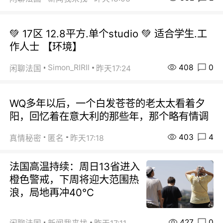
💚 17区 12.8平方.单个studio 💚 适合学生.工
作人士 【环境】
408
0
Simon_RIRIl
闲聊法国
昨天17:24
WQ多年以后，一个白发苍苍的老太太看着夕
阳，回忆着在意大利的那些年，那个略有情调
403
4
真情秘密
匿名
昨天17:18
法国高温持续：周日13省进入
橙色警戒，下周将迎大范围热
浪，局地再冲40℃
427
0