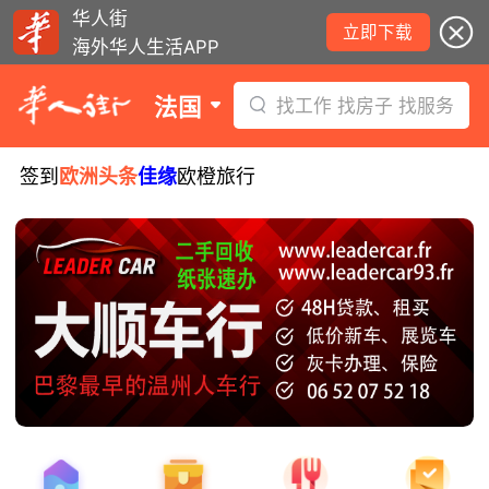
华人街
立即下载
海外华人生活APP
法国
找工作 找房子 找服务
签到
欧洲头条
佳缘
欧橙旅行