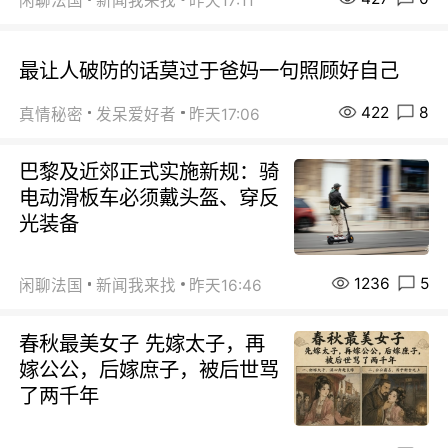
闲聊法国
新闻我来找
昨天17:11
最让人破防的话莫过于爸妈一句照顾好自己
422
8
真情秘密
发呆爱好者
昨天17:06
巴黎及近郊正式实施新规：骑
电动滑板车必须戴头盔、穿反
光装备
1236
5
闲聊法国
新闻我来找
昨天16:46
春秋最美女子 先嫁太子，再
嫁公公，后嫁庶子，被后世骂
了两千年