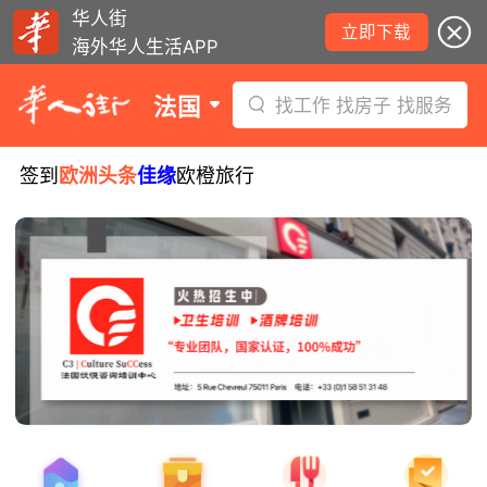
华人街
立即下载
海外华人生活APP
法国
找工作 找房子 找服务
签到
欧洲头条
佳缘
欧橙旅行