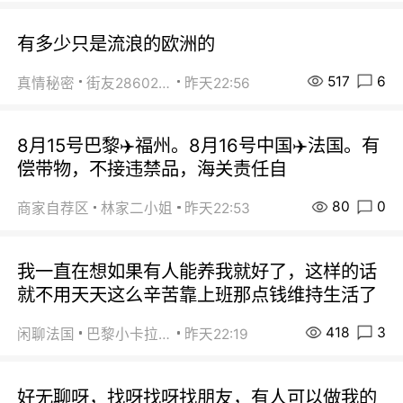
有多少只是流浪的欧洲的
517
6
真情秘密
街友28602925
昨天22:56
8月15号巴黎✈️福州。8月16号中国✈️法国。有
偿带物，不接违禁品，海关责任自
80
0
商家自荐区
林家二小姐
昨天22:53
我一直在想如果有人能养我就好了，这样的话
就不用天天这么辛苦靠上班那点钱维持生活了
418
3
闲聊法国
巴黎小卡拉咪
昨天22:19
好无聊呀，找呀找呀找朋友，有人可以做我的