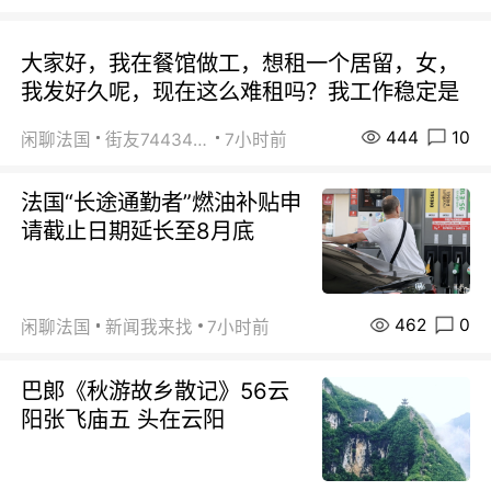
大家好，我在餐馆做工，想租一个居留，女，
我发好久呢，现在这么难租吗？我工作稳定是
444
10
闲聊法国
街友74434350
7小时前
法国“长途通勤者”燃油补贴申
请截止日期延长至8月底
462
0
闲聊法国
新闻我来找
7小时前
巴郞《秋游故乡散记》56云
阳张飞庙五 头在云阳