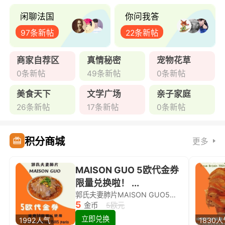
闲聊法国
你问我答
97条新帖
22条新帖
商家自荐区
真情秘密
宠物花草
0条新帖
49条新帖
0条新帖
美食天下
文学广场
亲子家庭
26条新帖
17条新帖
0条新帖
积分商城
更多
MAISON GUO 5欧代金券
限量兑换啦！ ...
郭氏夫妻肺片MAISON GUO5欧代金券限量兑换啦！
5
金币
5欧元
立即兑换
1992人气
1830