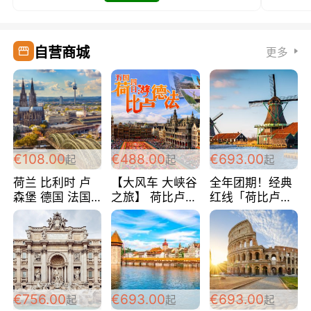
自营商城
更多
€108.00
€488.00
€693.00
起
起
起
荷兰 比利时 卢
【大风车 大峡谷
全年团期！经典
森堡 德国 法国
之旅】 荷比卢德
红线「荷比卢德
超爽玩遍西欧 循
法 巴黎上下 经
法」七天循环 五
环线 全程四星宾
典五国四日游
国 仅售99欧/人/
馆 108欧/人/天
488欧/人
天！巴黎上下！
包拼房~
€756.00
€693.00
€693.00
起
起
起