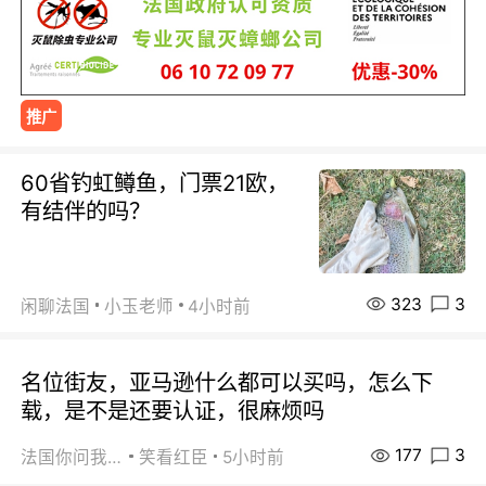
推广
60省钓虹鳟鱼，门票21欧，
有结伴的吗？
323
3
闲聊法国
小玉老师
4小时前
名位街友，亚马逊什么都可以买吗，怎么下
载，是不是还要认证，很麻烦吗
177
3
法国你问我答
笑看红臣
5小时前