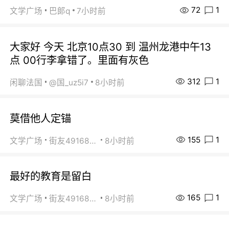
72
1
文学广场
巴郞q
7小时前
大家好 今天 北京10点30 到 温州龙港中午13
点 00行李拿错了。里面有灰色
312
1
闲聊法国
@国_uz5i7
8小时前
莫借他人定锚
155
1
文学广场
街友49168527
8小时前
最好的教育是留白
165
1
文学广场
街友49168527
8小时前