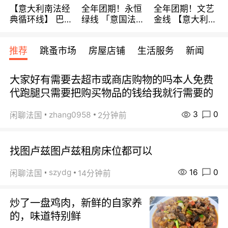
【意大利南法经
全年团期！永恒
全年团期！文艺
典循环线】 巴黎
绿线 「意国法
金线 【意大利一
上下 所有日期铁
南」巴黎上下 去
地】 循环7日游
发！ 全程四星级
意大利 南法 99
全程693欧/人起
推荐
跳蚤市场
房屋店铺
生活服务
新闻
宾馆 108欧/天起
欧/天起 ~包拼房
每周铁发！
全程756欧/位
大家好有需要去超市或商店购物的吗本人免费
代跑腿只需要把购买物品的钱给我就行需要的
3
0
zhang0958
闲聊法国
2分钟前
找图卢兹图卢兹租房床位都可以
16
0
szydg
闲聊法国
14分钟前
炒了一盘鸡肉，新鲜的自家养
的，味道特别鲜