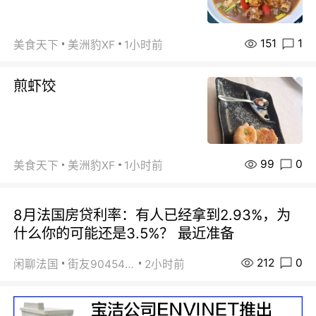
151
1
美食天下
美洲豹XF
1小时前
煎虾饺
99
0
美食天下
美洲豹XF
1小时前
8月法国房贷利率：有人已经拿到2.93%，为
什么你的可能还是3.5%？ 最近准备
212
0
闲聊法国
街友90454511
2小时前