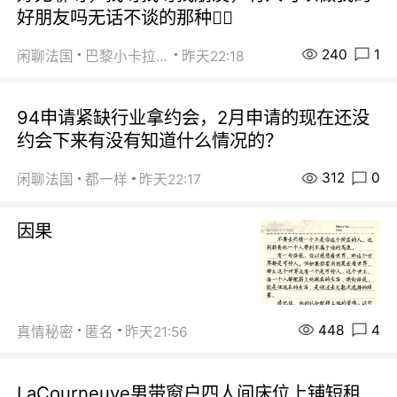
好朋友吗无话不谈的那种😮‍💨
240
1
闲聊法国
巴黎小卡拉咪
昨天22:18
94申请紧缺行业拿约会，2月申请的现在还没
约会下来有没有知道什么情况的？
312
0
闲聊法国
都一样
昨天22:17
因果
448
4
真情秘密
匿名
昨天21:56
LaCourneuve男带窗户四人间床位上铺短租