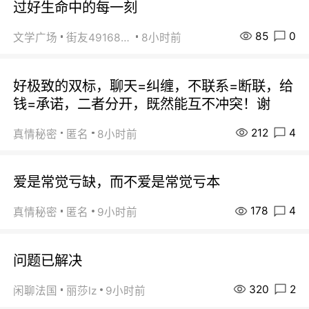
过好生命中的每一刻
85
0
文学广场
街友49168527
8小时前
好极致的双标，聊天=纠缠，不联系=断联，给
钱=承诺，二者分开，既然能互不冲突！谢
212
4
真情秘密
匿名
8小时前
爱是常觉亏缺，而不爱是常觉亏本
178
4
真情秘密
匿名
9小时前
问题已解决
320
2
闲聊法国
丽莎lz
9小时前