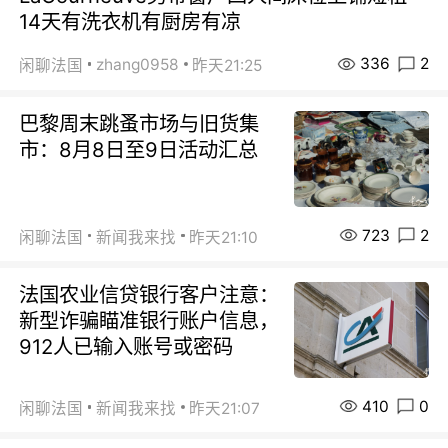
14天有洗衣机有厨房有凉
336
2
zhang0958
闲聊法国
昨天21:25
巴黎周末跳蚤市场与旧货集
市：8月8日至9日活动汇总
723
2
闲聊法国
新闻我来找
昨天21:10
法国农业信贷银行客户注意：
新型诈骗瞄准银行账户信息，
912人已输入账号或密码
410
0
闲聊法国
新闻我来找
昨天21:07