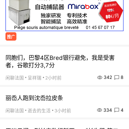
推广
同胞们，巴黎4区Bred银行避免，我是受害
者，谷歌打分3,7分
342
8
闲聊法国
呈祥瑞
2小时前
丽岙人跑到沈岙拉皮条
334
4
闲聊法国
逝去的生活
3小时前