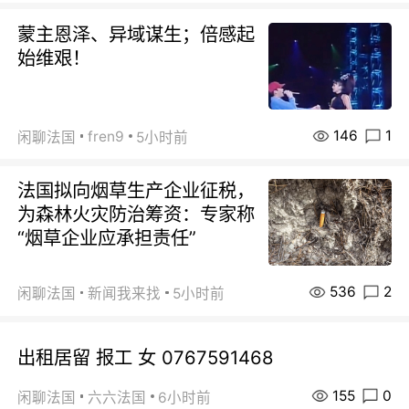
蒙主恩泽、异域谋生；倍感起
始维艰！
146
1
fren9
闲聊法国
5小时前
法国拟向烟草生产企业征税，
为森林火灾防治筹资：专家称
“烟草企业应承担责任”
536
2
闲聊法国
新闻我来找
5小时前
出租居留 报工 女 0767591468
155
0
闲聊法国
六六法国
6小时前