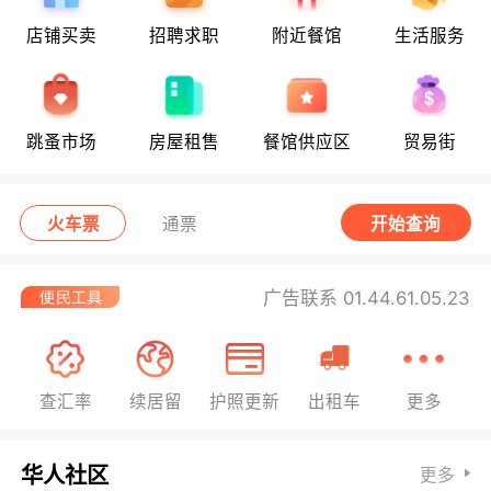
店铺买卖
招聘求职
附近餐馆
生活服务
跳蚤市场
房屋租售
餐馆供应区
贸易街
火车票
通票
开始查询
广告联系 01.44.61.05.23
查汇率
续居留
护照更新
出租车
更多
华人社区
更多