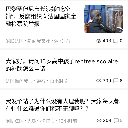
巴黎圣但尼市长涉嫌“吃空
饷”，反腐组织向法国国家金
融检察院举报
403
0
闲聊法国
新闻我来找
9小时前
大家好，请问16岁高中孩子rentree scolaire
的补助怎么申请
339
6
法国你问我答
逆行
10小时前
我发个帖子为什么没有人理我呢？大家每天都
在忙什么难道你们都不无聊吗？？
304
5
闲聊法国
巴黎小卡拉咪
16小时前