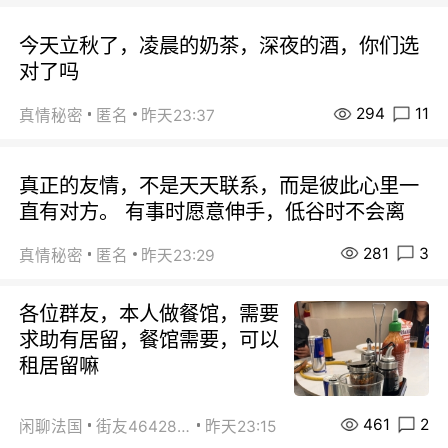
今天立秋了，凌晨的奶茶，深夜的酒，你们选
对了吗
294
11
真情秘密
匿名
昨天23:37
真正的友情，不是天天联系，而是彼此心里一
直有对方。 有事时愿意伸手，低谷时不会离
281
3
真情秘密
匿名
昨天23:29
各位群友，本人做餐馆，需要
求助有居留，餐馆需要，可以
租居留嘛
461
2
闲聊法国
街友46428878
昨天23:15