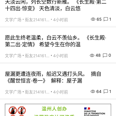
天淡云闲，列长空数行新雁。 《长生殿·第二
十四出·惊变》 天色清淡，白云悠
65
1
文学广场
街友21416156
4小时前
愿此生终老温柔，白云不羡仙乡。 《长生殿·
第二出·定情》 希望今生在你的温
48
0
文学广场
街友21416156
4小时前
屋漏更遭连夜雨，船迟又遇打头风。 摘自
《醒世恒言·卷一》 解释：屋子漏
64
1
文学广场
街友21416156
4小时前