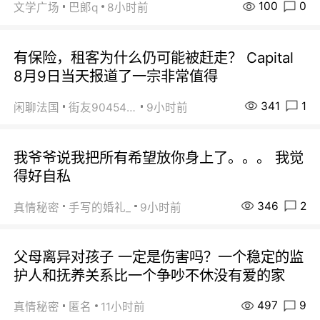
100
0
文学广场
巴郞q
8小时前
有保险，租客为什么仍可能被赶走？ Capital
8月9日当天报道了一宗非常值得
341
1
闲聊法国
街友90454511
9小时前
我爷爷说我把所有希望放你身上了。。。 我觉
得好自私
346
2
真情秘密
手写的婚礼_
9小时前
父母离异对孩子 一定是伤害吗？一个稳定的监
护人和抚养关系比一个争吵不休没有爱的家
497
9
真情秘密
匿名
11小时前