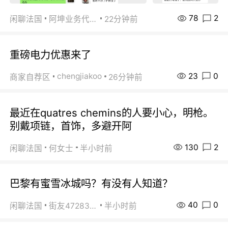
78
2
闲聊法国
阿坤业务代办
22分钟前
重磅电力优惠来了
23
0
chengjiakoo
商家自荐区
26分钟前
最近在quatres chemins的人要小心，明枪。
别戴项链，首饰，多避开阿
130
2
闲聊法国
何女士
半小时前
巴黎有蜜雪冰城吗？有没有人知道？
40
0
闲聊法国
街友472838572
半小时前