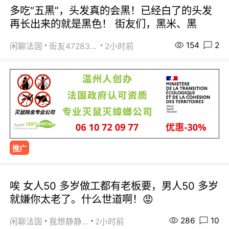
多吃“五黑”，头发真的会黑！已经白了的头发
再长出来的就是黑色！ 街友们，黑米、黑
154
2
闲聊法国
街友472838572
2小时前
推广
唉 女人50 多岁做工都有老板要，男人50 多岁
就嫌你太老了。什么世道啊！😡
286
10
闲聊法国
我想静静…
2小时前