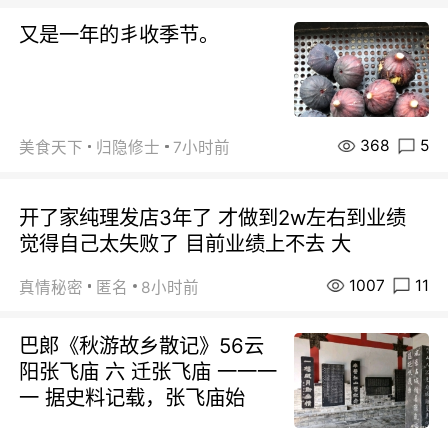
又是一年的丯收季节。
368
5
美食天下
归隐修士
7小时前
开了家纯理发店3年了 才做到2w左右到业绩
觉得自己太失败了 目前业绩上不去 大
1007
11
真情秘密
匿名
8小时前
巴郞《秋游故乡散记》56云
阳张飞庙 六 迁张飞庙 一一一
一 据史料记载，张飞庙始