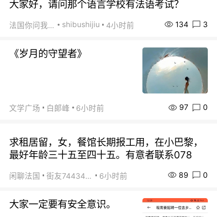
大家好，请问那个语言学校有法语考试？
134
3
shibushijiu
法国你问我答
4小时前
《岁月的守望者》
97
0
文学广场
白郞峰
6小时前
求租居留，女，餐馆长期报工用，在小巴黎，
最好年龄三十五至四十五。有意者联系078
89
0
闲聊法国
街友74434350
6小时前
大家一定要有安全意识。