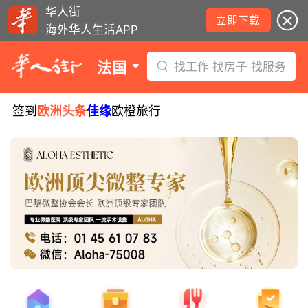
华人街
立即下载
海外华人生活APP
法国
找工作 找房子 找服务
签到
欧洲头条
佳缘
欧橙旅行