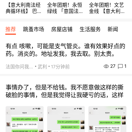
【意大利南法经
全年团期！永恒
全年团期！文艺
典循环线】 巴黎
绿线 「意国法
金线 【意大利一
上下 所有日期铁
南」巴黎上下 去
地】 循环7日游
发！ 全程四星级
意大利 南法 99
全程693欧/人起
推荐
跳蚤市场
房屋店铺
生活服务
新闻
宾馆 108欧/天起
欧/天起 ~包拼房
每周铁发！
全程756欧/位
有点 咳嗽，可能是支气管炎。谁有效果好点的
药。消炎的。地址发我，我去取。别太贵。
27
1
法国你问我答
武利
17分钟前
事情办了，但是不给钱。我不愿意做这样的撕
破脸的事情，但是我觉得让我硬亏的话，这样