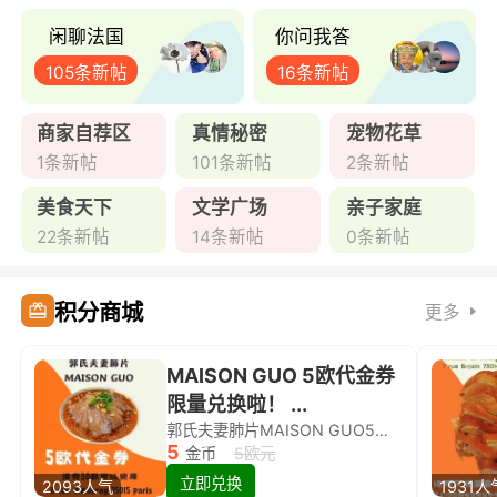
闲聊法国
你问我答
105条新帖
16条新帖
商家自荐区
真情秘密
宠物花草
1条新帖
101条新帖
2条新帖
美食天下
文学广场
亲子家庭
22条新帖
14条新帖
0条新帖
积分商城
更多
MAISON GUO 5欧代金券
限量兑换啦！ ...
郭氏夫妻肺片MAISON GUO5欧代金券限量兑换啦！
5
金币
5欧元
立即兑换
2093人气
1931人