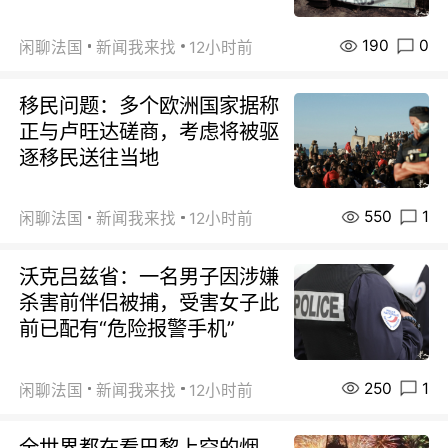
190
0
闲聊法国
新闻我来找
12小时前
移民问题：多个欧洲国家据称
正与卢旺达磋商，考虑将被驱
逐移民送往当地
550
1
闲聊法国
新闻我来找
12小时前
沃克吕兹省：一名男子因涉嫌
杀害前伴侣被捕，受害女子此
前已配有“危险报警手机”
250
1
闲聊法国
新闻我来找
12小时前
全世界都在看巴黎上空的烟