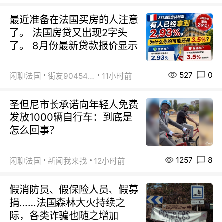
最近准备在法国买房的人注意
了。 法国房贷又出现2字头
了。 8月份最新贷款报价显示
527
0
闲聊法国
街友90454511
11小时前
圣但尼市长承诺向年轻人免费
发放1000辆自行车：到底是
怎么回事？
1257
8
闲聊法国
新闻我来找
12小时前
假消防员、假保险人员、假募
捐……法国森林大火持续之
际，各类诈骗也随之增加