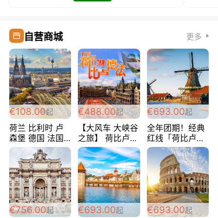
自营商城
更多
€108.00
€488.00
€693.00
起
起
起
荷兰 比利时 卢
【大风车 大峡谷
全年团期！经典
森堡 德国 法国
之旅】 荷比卢德
红线「荷比卢德
超爽玩遍西欧 循
法 巴黎上下 经
法」七天循环 五
环线 全程四星宾
典五国四日游
国 仅售99欧/人/
馆 108欧/人/天
488欧/人
天！巴黎上下！
包拼房~
€756.00
€693.00
€693.00
起
起
起