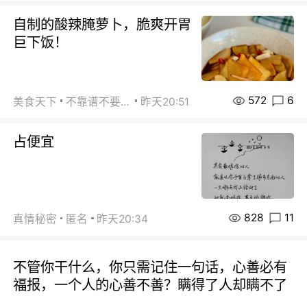
自制的酸辣腌萝卜，脆爽开胃
巨下饭！
572
6
美食天下
不靠谱不要联系
昨天20:51
占便宜
828
11
真情秘密
匿名
昨天20:34
不管你干什么，你只需记住一句话，心善必有
福报，一个人的心善不善？瞒得了人却瞒不了