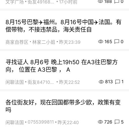
188
0
文学广场
街友49168527
17小时前
8月15号巴黎✈️福州。8月16号中国✈️法国。有
偿带物，不接违禁品，海关责任自
165
0
商家自荐区
林家二小姐
昨天23:39
寻找证人 8月6号 晚上19h50 在A3往巴黎方
向， 位置在 A3巴黎 ， A
813
1
闲聊法国
街友84710671
昨天22:52
各位街友好，现在回国都带多少欧，政策有变
吗
726
5
0755399811
闲聊法国
昨天22:40