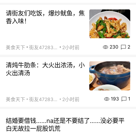
请街友们吃饭，爆炒鱿鱼，焦
香入味！
230
2
美食天下
街友472838572
2小时前
清炖牛肋条：大火出浓汤，小
火出清汤
193
1
美食天下
街友472838572
2小时前
结婚要借钱……na还是不要结了……没必要平
白无故拉一屁股饥荒