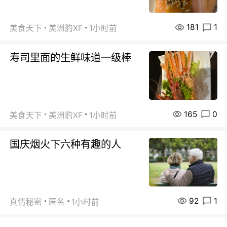
181
1
美食天下
美洲豹XF
1小时前
寿司里面的生鲜味道一级棒
165
0
美食天下
美洲豹XF
1小时前
国庆烟火下六种有趣的人
92
1
真情秘密
匿名
1小时前