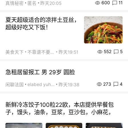
600
11
真情秘密
匿名
昨天20:05
夏天超级适合的凉拌土豆丝，
超级好吃又下饭！
552
5
美食天下
不靠谱不要联系
昨天19:51
急租居留报工 男 29岁 圆脸
273
4
elabed yuhua
闲聊法国
昨天19:38
新鲜冷冻饺子100粒22欧，本店提供早餐包
子，馒头，油条，豆浆，豆沙包，小麻花，