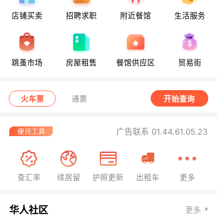
店铺买卖
招聘求职
附近餐馆
生活服务
跳蚤市场
房屋租售
餐馆供应区
贸易街
火车票
通票
开始查询
广告联系 01.44.61.05.23
查汇率
续居留
护照更新
出租车
更多
华人社区
更多