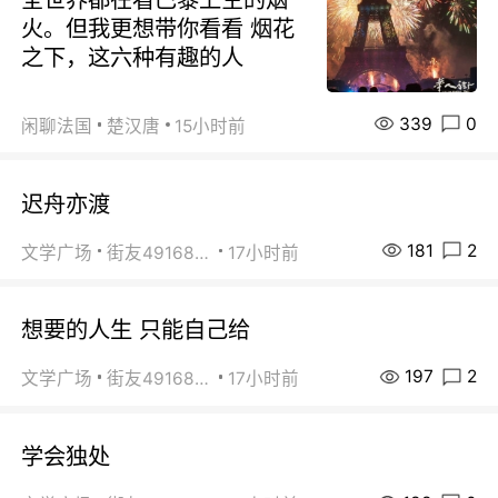
火。但我更想带你看看 烟花
之下，这六种有趣的人
339
0
闲聊法国
楚汉唐
15小时前
迟舟亦渡
181
2
文学广场
街友49168527
17小时前
想要的人生 只能自己给
197
2
文学广场
街友49168527
17小时前
学会独处