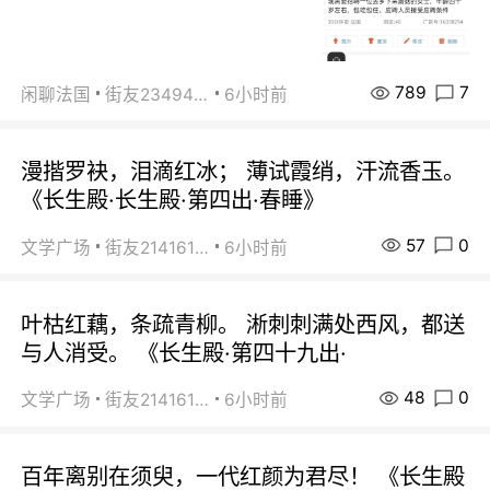
789
7
闲聊法国
街友23494008
6小时前
漫揩罗袂，泪滴红冰； 薄试霞绡，汗流香玉。
《长生殿·长生殿·第四出·春睡》
57
0
文学广场
街友21416156
6小时前
叶枯红藕，条疏青柳。 淅刺刺满处西风，都送
与人消受。 《长生殿·第四十九出·
48
0
文学广场
街友21416156
6小时前
百年离别在须臾，一代红颜为君尽！ 《长生殿