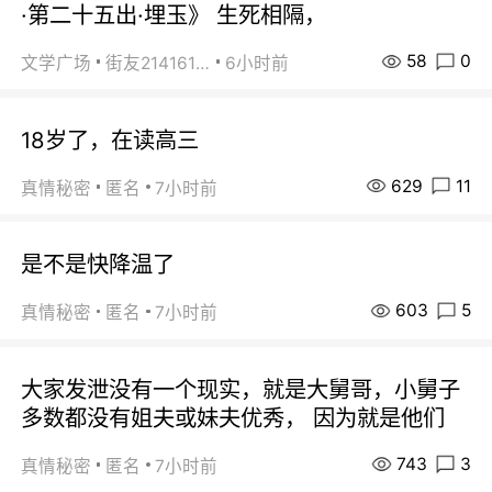
·第二十五出·埋玉》 生死相隔，
58
0
文学广场
街友21416156
6小时前
18岁了，在读高三
629
11
真情秘密
匿名
7小时前
是不是快降温了
603
5
真情秘密
匿名
7小时前
大家发泄没有一个现实，就是大舅哥，小舅子
多数都没有姐夫或妹夫优秀， 因为就是他们
743
3
真情秘密
匿名
7小时前