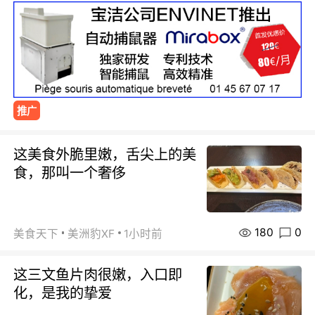
推广
这美食外脆里嫩，舌尖上的美
食，那叫一个奢侈
180
0
美食天下
美洲豹XF
1小时前
这三文鱼片肉很嫩，入口即
化，是我的挚爱