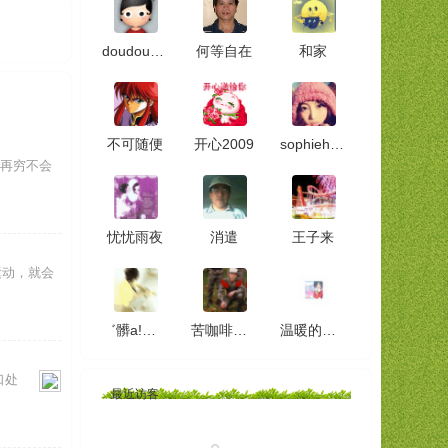
doudou1234
何等自在
和家
不可随便
开心2009
sophiehuangxu
里再穷不会
忧忧雨夜
消遣
王子来
运动，就会
゛髒a!灬﹖
苦咖啡酒吧
温暖的春天
口处
最近访客