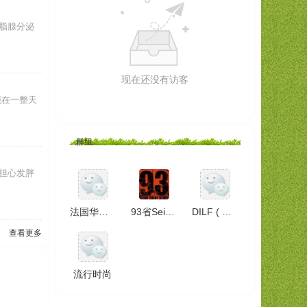
脂腺分泌
现在还没有访客
能在一整天
群组
担心发胖
法国华人青年协会
93省Seine St Denis
DILF ( 初级法语文凭
查看更多
流行时尚