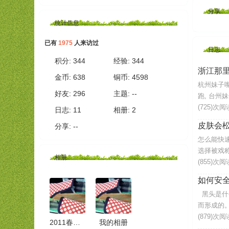
分享
统计信息
已有
1975
人来访过
日志
积分:
344
经验:
344
浙江那
金币:
638
铜币:
4598
杭州妹子嘴
好友:
296
主题:
--
跑, 台州
(725)次阅
日志:
11
相册:
2
皮肤会
分享:
--
怎么能快
选择被戏称
相册
(855)次阅
如何安
黑头是什
而形成的。
(879)次阅
2011春季潮童鞋
我的相册