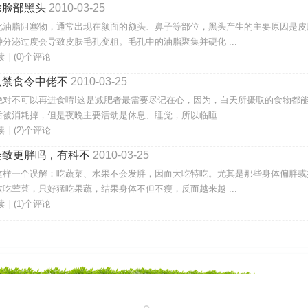
除脸部黑头
2010-03-25
化油脂阻塞物，通常出现在颜面的额头、鼻子等部位，黑头产生的主要原因是皮
分泌过度会导致皮肤毛孔变粗。毛孔中的油脂聚集并硬化 ...
读
|
(0)个评论
点禁食令中佬不
2010-03-25
绝对不可以再进食唷!这是减肥者最需要尽记在心，因为，白天所摄取的食物都
被消耗掉，但是夜晚主要活动是休息、睡觉，所以临睡 ...
读
|
(2)个评论
会致更胖吗，有科不
2010-03-25
这样一个误解：吃蔬菜、水果不会发胖，因而大吃特吃。尤其是那些身体偏胖或
吃荤菜，只好猛吃果蔬，结果身体不但不瘦，反而越来越 ...
读
|
(1)个评论