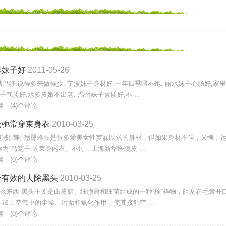
里妹子好
2011-05-26
巴好,说得多来做得少, 宁波妹子身材好,一年四季喂不饱. 丽水妹子心肠好,家
妹子气质好,水多皮嫩不出老. 温州妹子素质好,不 ...
读
|
(4)个评论
松弛常穿束身衣
2010-03-25
速减肥啊 翘臀蜂腰是很多爱美女性梦寐以求的身材，但如果身材不佳，又懒于
为“鸟笼子”的束身内衣。不过，上海新华医院皮 ...
读
|
(0)个评论
全有效的去除黑头
2010-03-25
么东西 黑头主要是由皮脂、细胞屑和细菌组成的一种“栓”样物，阻塞在毛囊开
加上空气中的尘埃、污垢和氧化作用，使其接触空 ...
读
|
(0)个评论