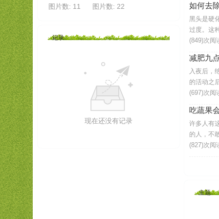
如何去
图片数: 11
图片数: 22
黑头是硬
过度。这种
记录
(849)次阅
减肥九
入夜后，
的活动之后
(697)次阅
吃蔬果
现在还没有记录
许多人有
的人，不敢
(827)次阅
主题