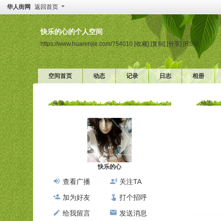
华人街网
返回首页
快乐的心的个人空间
https://www.huarenjie.com/?54010
[收藏]
[复制]
[分享]
[RSS]
空间首页
动态
记录
日志
相册
头像
动态
快乐的心
查看广播
关注TA
加为好友
打个招呼
给我留言
发送消息