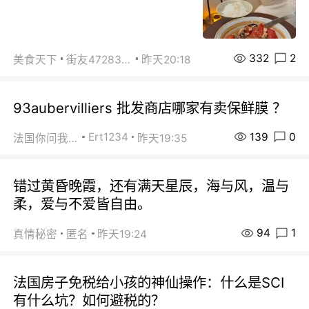
332
2
美食天下
街友472838572
昨天20:18
93aubervilliers 批发商店哪家有卖保鲜膜 ？
139
0
Ert1234
法国你问我答
昨天19:35
错过黄昏晚霞，还有满天星辰，海与风，温与
柔，爱与不爱皆自由。
94
1
真情秘密
匿名
昨天19:24
法国房子免税给小孩的神仙操作：什么是SCI
有什么坑？如何避税的？