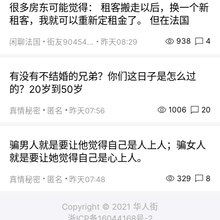
很多房东可能觉得： 租客搬走以后，换一个新
租客，我就可以重新定租金了。 但在法国
938
4
闲聊法国
街友90454511
昨天08:29
有没有不结婚的兄弟？你们这日子是怎么过
的？20岁到50岁
1006
20
真情秘密
匿名
昨天07:56
骗男人就是要让他觉得自己是人上人；骗女人
就是要让她觉得自己是心上人。
329
8
真情秘密
匿名
昨天07:48
Copyright © 2021 华人街
浙ICP备16044168号-2