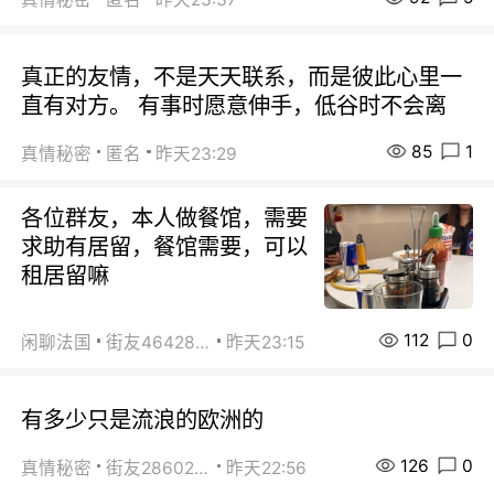
真正的友情，不是天天联系，而是彼此心里一
直有对方。 有事时愿意伸手，低谷时不会离
85
1
真情秘密
匿名
昨天23:29
各位群友，本人做餐馆，需要
求助有居留，餐馆需要，可以
租居留嘛
112
0
闲聊法国
街友46428878
昨天23:15
有多少只是流浪的欧洲的
126
0
真情秘密
街友28602925
昨天22:56