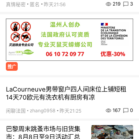
219
3
真情秘密
匿名
昨天21:56
推广
LaCourneuve男带窗户四人间床位上铺短租
14天70欧元有洗衣机有厨房有凉
167
0
zhang0958
闲聊法国
昨天21:25
巴黎周末跳蚤市场与旧货集
市：8月8日至9日活动汇总