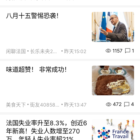
八月十五警惕恐袭！
1157
1
闲聊法国
长乐未央2015
昨天15:02
味道超赞！ 非常成功！
472
4
美食天下
街友40858442
昨天13:47
法国失业率升至8.3%，创近6
年新高！失业人数增至270
万，年轻人失业率超21%