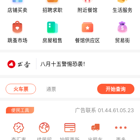
店铺买卖
招聘求职
附近餐馆
生活服务
八月十五警惕恐袭！
跳蚤市场
房屋租售
餐馆供应区
贸易街
八月十五警惕恐袭！
八月十五警惕恐袭！
火车票
通票
开始查询
广告联系 01.44.61.05.23
查汇率
续居留
护照更新
出租车
更多