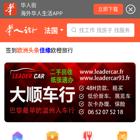
华人街
立即下载
海外华人生活APP
法国
找工作 找房子 找服务
签到
欧洲头条
佳缘
欧橙旅行