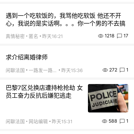
遇到一个吃软饭的，我骂他吃软饭 他还不开
心，我说的是实话啊。。。你一个男的不去搞
1218
17
真情秘密
匿名
昨天16:21
求介绍离婚律师
272
1
闲聊法国
一路发一路发
昨天15:36
巴黎7区兑换店遭持枪抢劫 女
员工奋力反抗后嫌犯逃走
588
1
闲聊法国
网站编辑
昨天15:31