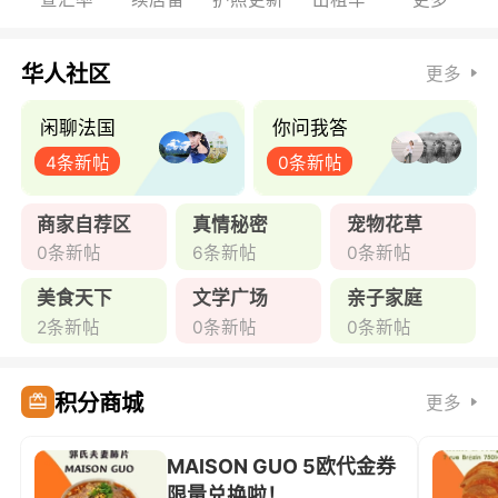
华人社区
更多
闲聊法国
你问我答
4条新帖
0条新帖
商家自荐区
真情秘密
宠物花草
0条新帖
6条新帖
0条新帖
美食天下
文学广场
亲子家庭
2条新帖
0条新帖
0条新帖
积分商城
更多
MAISON GUO 5欧代金券
限量兑换啦！ ...