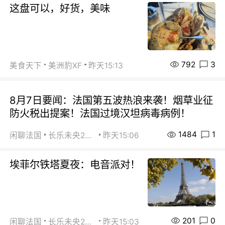
这盘可以，好货，美味
792
3
美食天下
美洲豹XF
昨天15:13
8月7日要闻：法国第五波热浪来袭！烟草业征
防火税出提案！法国过境汉坦病毒病例！
1484
1
闲聊法国
长乐未央2015
昨天15:06
埃菲尔铁塔夏夜：电音派对！
201
0
闲聊法国
长乐未央2015
昨天15:03