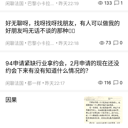
133
1
闲聊法国
巴黎小卡拉咪
昨天22:19
好无聊呀，找呀找呀找朋友，有人可以做我的
好朋友吗无话不谈的那种😮‍💨
73
0
闲聊法国
巴黎小卡拉咪
昨天22:18
94申请紧缺行业拿约会，2月申请的现在还没
约会下来有没有知道什么情况的？
116
0
闲聊法国
都一样
昨天22:17
因果