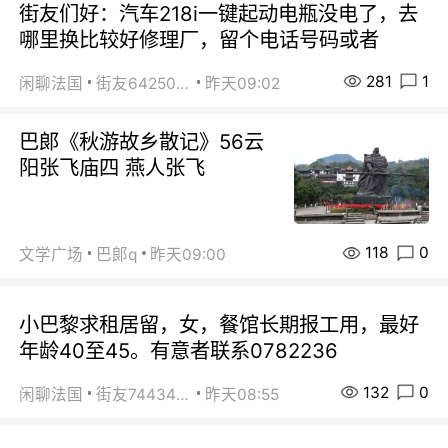
街友们好：汽车218i一键起动电瓶没电了，去
哪里换比较好修理厂，留个电话号码或者
281
1
闲聊法国
街友64250024
昨天09:02
巴郞《秋游故乡散记》56云
阳张飞庙四 燕人张飞
118
0
文学广场
巴郞q
昨天09:00
小巴黎求租居留，女，餐馆长期报工用，最好
年龄40至45。有意者联系0782236
132
0
闲聊法国
街友74434350
昨天08:55