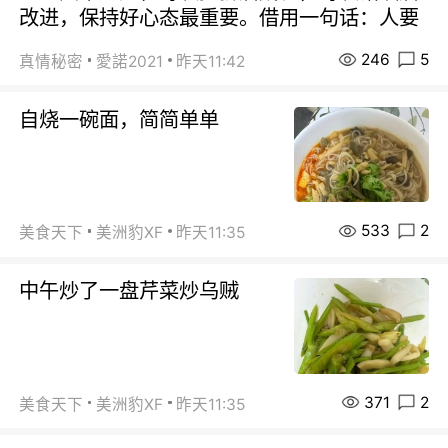
改进，保持好心态最重要。借用一句话：人要
246
5
真情秘密
愛諾2021
昨天11:42
自烧一碗面，简简单单
533
2
美食天下
美洲豹XF
昨天11:35
中午炒了一盘芹菜炒乌贼
371
2
美食天下
美洲豹XF
昨天11:35