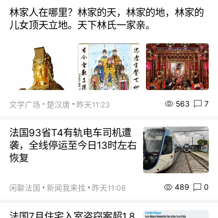
林家人在哪里？林家的天，林家的地，林家的
儿女顶天立地。天下林氏一家亲。
563
7
文学广场
楚汉唐
昨天11:23
法国93省T4有轨电车司机遭
袭，全线停运至今日13时左右
恢复
489
0
闲聊法国
新闻我来找
昨天11:08
法国7月住宅入室盗窃案超1.8