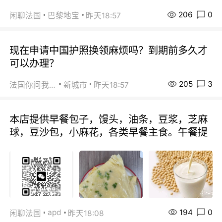
206
0
闲聊法国
巴黎地宝
昨天18:57
现在申请中国护照换领麻烦吗？到期前多久才
可以办理？
205
3
法国你问我答
新城市
昨天18:57
本店提供早餐包子，馒头，油条，豆浆，芝麻
球，豆沙包，小麻花，各类早餐主食。午餐提
194
0
apd
闲聊法国
昨天18:08