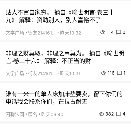
贴人不富自家穷。 摘自《喻世明言·卷三十
九》 解释：资助别人，别人富裕不了
114
0
文学广场
街友21416156
昨天10:32
非理之财莫取，非理之事莫为。 摘自《喻世明
言·卷二十六》 解释：不正当的财
116
1
文学广场
街友21416156
昨天10:31
谁有一米一的单人床加床垫要卖，留下你们的
电话我会联系你们，在拉古耐无
382
4
闲聊法国
匿名
昨天09:40