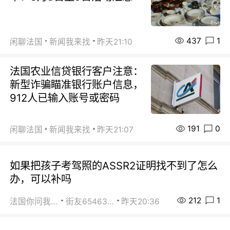
437
1
闲聊法国
新闻我来找
昨天21:10
法国农业信贷银行客户注意：
新型诈骗瞄准银行账户信息，
912人已输入账号或密码
191
0
闲聊法国
新闻我来找
昨天21:07
如果把孩子考驾照的ASSR2证明找不到了怎么
办，可以补吗
212
1
法国你问我答
街友65463281
昨天20:36