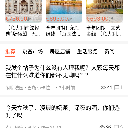
包拼房~
€756.00
€693.00
€693.00
起
起
起
【意大利南法经
全年团期！永恒
全年团期！文艺
典循环线】 巴黎
绿线 「意国法
金线 【意大利一
上下 所有日期铁
南」巴黎上下 去
地】 循环7日游
发！ 全程四星级
意大利 南法 99
全程693欧/人起
推荐
跳蚤市场
房屋店铺
生活服务
新闻
宾馆 108欧/天起
欧/天起 ~包拼房
每周铁发！
全程756欧/位
我发个帖子为什么没有人理我呢？大家每天都
在忙什么难道你们都不无聊吗？？
41
1
闲聊法国
巴黎小卡拉咪
3小时前
今天立秋了，凌晨的奶茶，深夜的酒，你们选
对了吗
92
5
真情秘密
匿名
昨天23:37