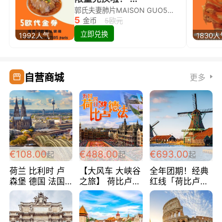
郭氏夫妻肺片MAISON GUO5欧代金券限量兑换啦！
5
金币
5欧元
立即兑换
1992人气
1830
自营商城
更多
€108.00
€488.00
€693.00
起
起
起
荷兰 比利时 卢
【大风车 大峡谷
全年团期！经典
森堡 德国 法国
之旅】 荷比卢德
红线「荷比卢德
超爽玩遍西欧 循
法 巴黎上下 经
法」七天循环 五
环线 全程四星宾
典五国四日游
国 仅售99欧/人/
馆 108欧/人/天
488欧/人
天！巴黎上下！