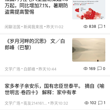
万起，同比增加7.1%，暑期防
盗需提高警惕
838
1
闲聊法国
新闻我来找
昨天11:02
《岁月河畔的沉思》 文／白
郎峰（巴黎）
169
0
文学广场
白郞峰
昨天10:44
家多孝子亲安乐，国有忠臣世泰平。 摘自《喻
世明言·卷四十》 解释：家中有孝
102
1
文学广场
街友21416156
昨天10:32