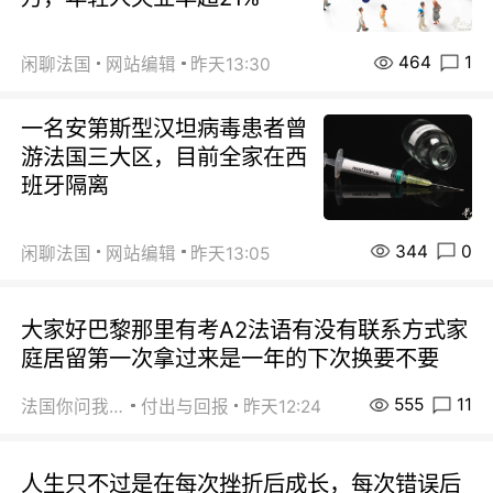
464
1
闲聊法国
网站编辑
昨天13:30
一名安第斯型汉坦病毒患者曾
游法国三大区，目前全家在西
班牙隔离
344
0
闲聊法国
网站编辑
昨天13:05
大家好巴黎那里有考A2法语有没有联系方式家
庭居留第一次拿过来是一年的下次换要不要
555
11
法国你问我答
付出与回报
昨天12:24
人生只不过是在每次挫折后成长，每次错误后