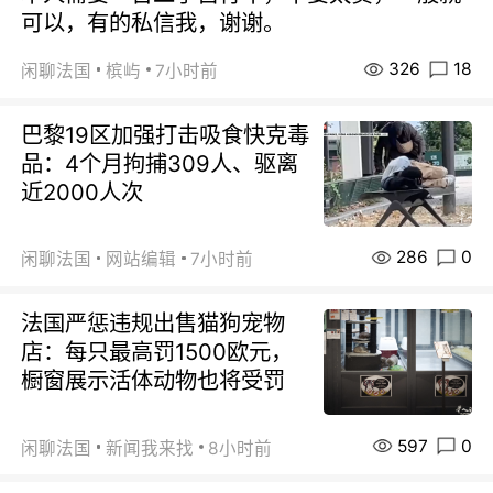
可以，有的私信我，谢谢。
326
18
闲聊法国
槟屿
7小时前
巴黎19区加强打击吸食快克毒
品：4个月拘捕309人、驱离
近2000人次
286
0
闲聊法国
网站编辑
7小时前
法国严惩违规出售猫狗宠物
店：每只最高罚1500欧元，
橱窗展示活体动物也将受罚
597
0
闲聊法国
新闻我来找
8小时前