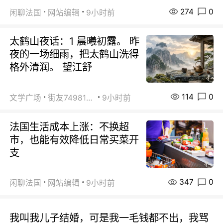
274
0
闲聊法国
网站编辑
9小时前
太鹤山夜话：1 晨曦初露。 昨
夜的一场细雨，把太鹤山洗得
格外清润。 望江舒
114
0
文学广场
街友74981146
9小时前
法国生活成本上涨：不换超
市，也能有效降低日常买菜开
支
347
0
闲聊法国
网站编辑
9小时前
我叫我儿子结婚，可是我一毛钱都不出，我骂