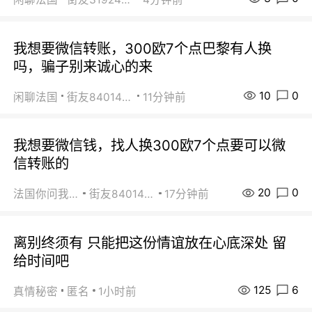
我想要微信转账，300欧7个点巴黎有人换
吗，骗子别来诚心的来
10
0
闲聊法国
街友84014588
11分钟前
我想要微信钱，找人换300欧7个点要可以微
信转账的
20
0
法国你问我答
街友84014588
17分钟前
离别终须有 只能把这份情谊放在心底深处 留
给时间吧
125
6
真情秘密
匿名
1小时前