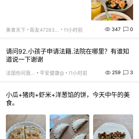
347
0
美食天下
街友472838572
11小时前
请问92.小孩子申请法籍.法院在哪里？有谁知
道说一下谢谢
259
3
法国你问我答
平安健康@
11小时前
小瓜+猪肉+虾米+洋葱馅的饼，今天中午的美
食。