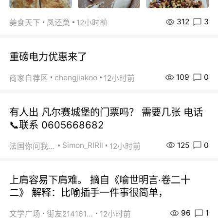
312
3
美食天下
凤还巢
12小时前
重磅电力优惠来了
109
0
chengjiakoo
商家自荐区
12小时前
有人出 凡尔赛城堡的门票吗？ 需要几张 电话
📞联系 0605668682
125
0
Simon_RIRIl
法国你问我答
12小时前
上肩容易下肩难。 摘自《喻世明言·卷二十
二》 解释：比喻插手一件事很简单，
96
1
文学广场
街友21416156
12小时前