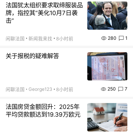
法国犹太组织要求取缔服装品
牌，指控其“美化10月7日袭
击”
280
1
闲聊法国
新闻我来找
8小时前
关于报税的疑难解答
250
7
George123
闲聊法国
8小时前
法国房贷金额回升：2025年
平均贷款额达到19.39万欧元