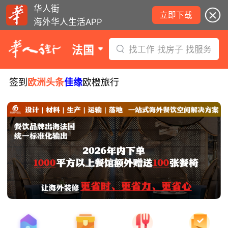
华人街
立即下载
海外华人生活APP
法国
找工作 找房子 找服务
签到
欧洲头条
佳缘
欧橙旅行