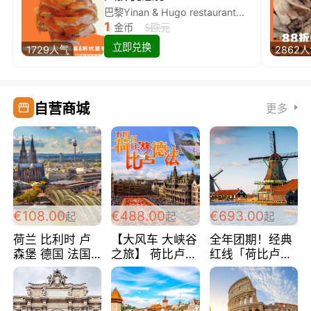
巴黎Yinan & Hugo restaurant除简餐类全场8折
1
金币
5欧元
立即兑换
1729人气
2862
自营商城
更多
€108.00
€488.00
€693.00
起
起
起
荷兰 比利时 卢
【大风车 大峡谷
全年团期！经典
森堡 德国 法国
之旅】 荷比卢德
红线「荷比卢德
超爽玩遍西欧 循
法 巴黎上下 经
法」七天循环 五
环线 全程四星宾
典五国四日游
国 仅售99欧/人/
馆 108欧/人/天
488欧/人
天！巴黎上下！