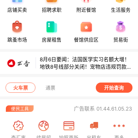
店铺买卖
招聘求职
附近餐馆
生活服务
8月6日要闻：法国医学实习名额大增！
地铁8号线部分关闭！宠物店违规罚款出
炉！
跳蚤市场
房屋租售
餐馆供应区
贸易街
巴黎地铁音乐家海选启动！
8月6日要闻：法国医学实习名额大增！
地铁8号线部分关闭！宠物店违规罚款出
炉！
巴黎地铁音乐家海选启动！
火车票
通票
开始查询
广告联系 01.44.61.05.23
查汇率
续居留
护照更新
出租车
更多