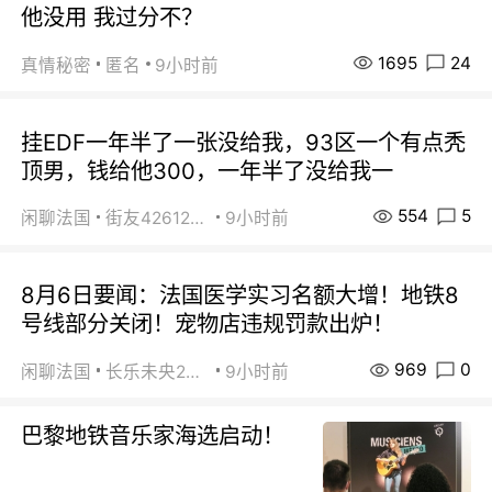
他没用 我过分不？
1695
24
真情秘密
匿名
9小时前
挂EDF一年半了一张没给我，93区一个有点秃
顶男，钱给他300，一年半了没给我一
554
5
闲聊法国
街友42612092
9小时前
8月6日要闻：法国医学实习名额大增！地铁8
号线部分关闭！宠物店违规罚款出炉！
969
0
闲聊法国
长乐未央2015
9小时前
巴黎地铁音乐家海选启动！