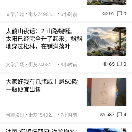
92
0
文学广场
街友74981146
6小时前
太鹤山夜话：2 山路蜿蜒。
太阳已经完全升了起来，斜斜
地穿过松林，在铺满落叶
65
0
文学广场
街友74981146
6小时前
大家好我有几瓶威士忌50欧
一瓶便宜出售
587
4
闲聊法国
街友15402223
7小时前