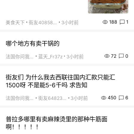
188
1
美食天下
街友40858442
3小时前
哪个地方有卖干锅的
72
0
法国你问我答
蓝天_Fr37z
3小时前
街友们 为什么我去西联往国内汇款只能汇
1500呀 不是能5-6千吗 求告知
450
6
法国你问我答
街友64823891
3小时前
普拉多哪里有卖麻辣烫里的那种牛筋面
啊！！！！！