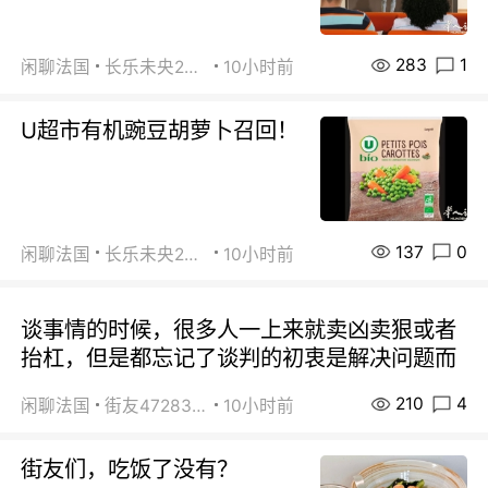
283
1
闲聊法国
长乐未央2015
10小时前
U超市有机豌豆胡萝卜召回！
137
0
闲聊法国
长乐未央2015
10小时前
谈事情的时候，很多人一上来就卖凶卖狠或者
抬杠，但是都忘记了谈判的初衷是解决问题而
210
4
闲聊法国
街友472838572
10小时前
街友们，吃饭了没有？