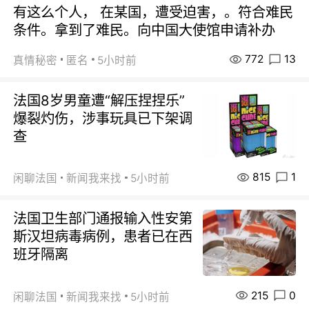
有这么个人， 在某国，遭受迫害，。符合难民
条件。拿到了难民。向中国大使馆申请补办
772
13
真情秘密
匿名
5小时前
法国8岁男童遭“解压捏捏乐”
爆裂灼伤，涉事玩具已下架调
查
815
1
闲聊法国
新闻我来找
5小时前
法国卫生部门通报输入性安第
斯汉坦病毒病例，患者已在西
班牙隔离
215
0
闲聊法国
新闻我来找
5小时前