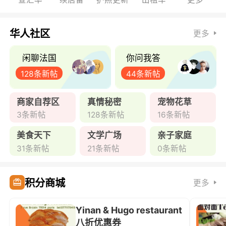
华人社区
更多
闲聊法国
你问我答
128条新帖
44条新帖
商家自荐区
真情秘密
宠物花草
3条新帖
128条新帖
16条新帖
美食天下
文学广场
亲子家庭
31条新帖
21条新帖
0条新帖
积分商城
更多
Yinan & Hugo restaurant
八折优惠券