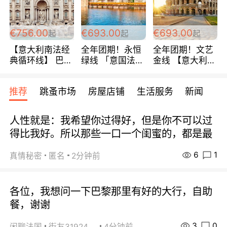
包拼房~
€756.00
€693.00
€693.00
起
起
起
【意大利南法经
全年团期！永恒
全年团期！文艺
典循环线】 巴黎
绿线 「意国法
金线 【意大利一
上下 所有日期铁
南」巴黎上下 去
地】 循环7日游
发！ 全程四星级
意大利 南法 99
全程693欧/人起
推荐
跳蚤市场
房屋店铺
生活服务
新闻
宾馆 108欧/天起
欧/天起 ~包拼房
每周铁发！
全程756欧/位
人性就是：我希望你过得好，但是你不可以过
得比我好。所以那些一口一个闺蜜的，都是最
6
1
真情秘密
匿名
2分钟前
各位，我想问一下巴黎那里有好的大行，自助
餐，谢谢
3
0
闲聊法国
街友31924072
4分钟前