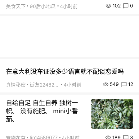
102
0
美食天下
90后小地瓜
4小时前
在意大利没车证没多少语言就不配谈恋爱吗
549
12
真情秘密
街友22482465
4小时前
自给自足 自生自养 独树一
帜。 没有施肥。 mini小番
茄。
189
3
lin14589077
宠物花草
4小时前