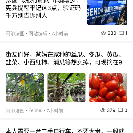
法国“假银行顾问”诈骗增多：
宪兵提醒牢记这3点，验证码
千万别告诉别人
680
1
闲聊法国
网站编辑
7小时前
街友们好，爸妈在家种的丝瓜、冬瓜、黄瓜、
韭菜、小西红柿、浦瓜等想卖掉，可现摘在9
379
0
Feimei
闲聊法国
7小时前
本人需要一台二手自行车，不要太贵，一般就