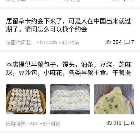
居留拿卡约会下来了，可是人在中国出来就过
期了。请问怎么可以换个约会
394
7
Nrdqsb
法国你问我答
4小时前
本店提供早餐包子，馒头，油条，豆浆，芝麻
球，豆沙包，小麻花，各类早餐主食。午餐提
216
0
apd
闲聊法国
5小时前