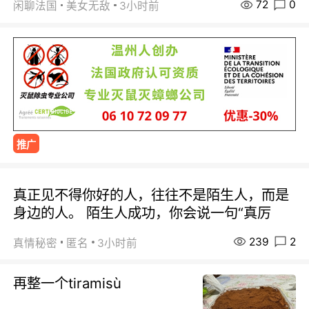
72
0
闲聊法国
美女无敌
3小时前
推广
真正见不得你好的人，往往不是陌生人，而是
身边的人。 陌生人成功，你会说一句“真厉
239
2
真情秘密
匿名
3小时前
再整一个tiramisù