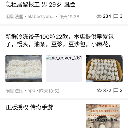
急租居留报工 男 29岁 圆脸
234
3
elabed yuhua
闲聊法国
昨天19:38
新鲜冷冻饺子100粒22欧，本店提供早餐包
子，馒头，油条，豆浆，豆沙包，小麻花，
372
3
apd
闲聊法国
昨天18:52
正版授权 传奇手游