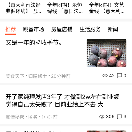
【意大利南法经
全年团期！永恒
全年团期！文艺
典循环线】 巴黎
绿线 「意国法
金线 【意大利一
上下 所有日期铁
南」巴黎上下 去
地】 循环7日游
发！ 全程四星级
意大利 南法 99
全程693欧/人起
推荐
跳蚤市场
房屋店铺
生活服务
新闻
宾馆 108欧/天起
欧/天起 ~包拼房
每周铁发！
全程756欧/位
又是一年的丯收季节。
42
0
美食天下
归隐修士
20分钟前
开了家纯理发店3年了 才做到2w左右到业绩
觉得自己太失败了 目前业绩上不去 大
306
3
真情秘密
匿名
1小时前