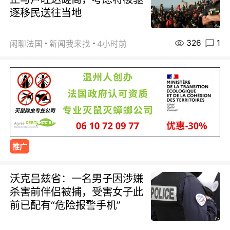
逐移民送往当地
326
1
闲聊法国
新闻我来找
4小时前
推广
沃克吕兹省：一名男子因涉嫌
杀害前伴侣被捕，受害女子此
前已配有“危险报警手机”