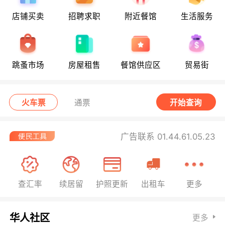
店铺买卖
招聘求职
附近餐馆
生活服务
跳蚤市场
房屋租售
餐馆供应区
贸易街
火车票
通票
开始查询
广告联系 01.44.61.05.23
查汇率
续居留
护照更新
出租车
更多
华人社区
更多