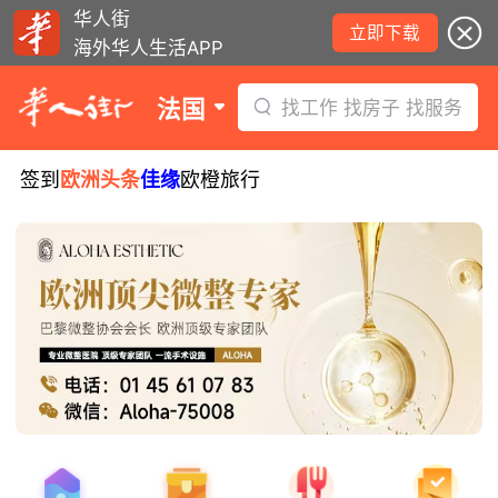
华人街
立即下载
海外华人生活APP
法国
找工作 找房子 找服务
签到
欧洲头条
佳缘
欧橙旅行