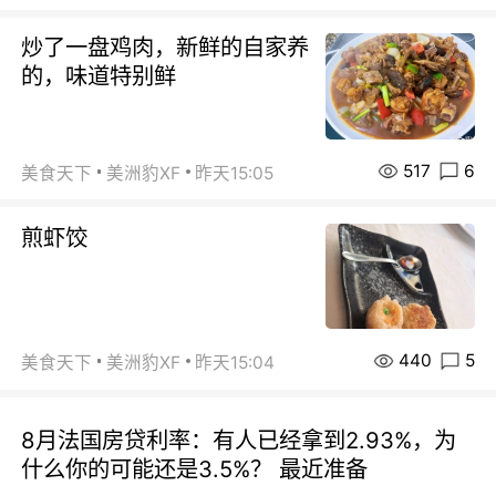
炒了一盘鸡肉，新鲜的自家养
的，味道特别鲜
517
6
美食天下
美洲豹XF
昨天15:05
煎虾饺
440
5
美食天下
美洲豹XF
昨天15:04
8月法国房贷利率：有人已经拿到2.93%，为
什么你的可能还是3.5%？ 最近准备