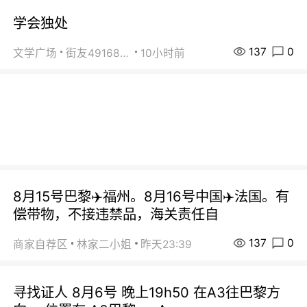
学会独处
137
0
文学广场
街友49168527
10小时前
8月15号巴黎✈️福州。8月16号中国✈️法国。有
偿带物，不接违禁品，海关责任自
137
0
商家自荐区
林家二小姐
昨天23:39
寻找证人 8月6号 晚上19h50 在A3往巴黎方