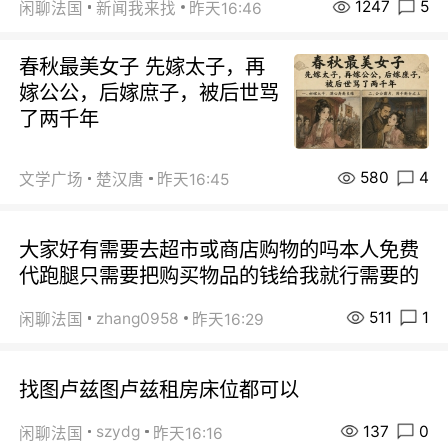
1247
5
闲聊法国
新闻我来找
昨天16:46
春秋最美女子 先嫁太子，再
嫁公公，后嫁庶子，被后世骂
了两千年
580
4
文学广场
楚汉唐
昨天16:45
大家好有需要去超市或商店购物的吗本人免费
代跑腿只需要把购买物品的钱给我就行需要的
511
1
zhang0958
闲聊法国
昨天16:29
找图卢兹图卢兹租房床位都可以
137
0
szydg
闲聊法国
昨天16:16