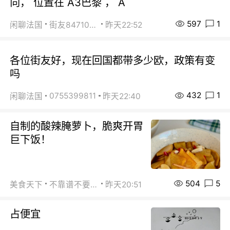
向， 位置在 A3巴黎 ， A
597
1
闲聊法国
街友84710671
昨天22:52
各位街友好，现在回国都带多少欧，政策有变
吗
432
1
0755399811
闲聊法国
昨天22:40
自制的酸辣腌萝卜，脆爽开胃
巨下饭！
504
5
美食天下
不靠谱不要联系
昨天20:51
占便宜