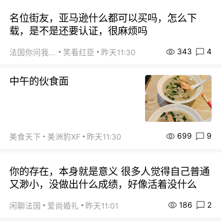
名位街友，亚马逊什么都可以买吗，怎么下
载，是不是还要认证，很麻烦吗
343
4
法国你问我答
笑看红臣
昨天11:30
中午的伙食面
699
9
美食天下
美洲豹XF
昨天11:30
你的存在，本身就是意义 很多人觉得自己普通
又渺小，没做出什么成绩，好像活着没什么
186
2
闲聊法国
爱尚婚礼
昨天11:01