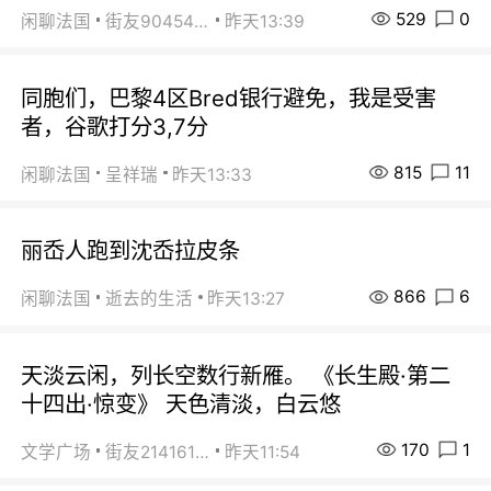
529
0
闲聊法国
街友90454511
昨天13:39
同胞们，巴黎4区Bred银行避免，我是受害
者，谷歌打分3,7分
815
11
闲聊法国
呈祥瑞
昨天13:33
丽岙人跑到沈岙拉皮条
866
6
闲聊法国
逝去的生活
昨天13:27
天淡云闲，列长空数行新雁。 《长生殿·第二
十四出·惊变》 天色清淡，白云悠
170
1
文学广场
街友21416156
昨天11:54