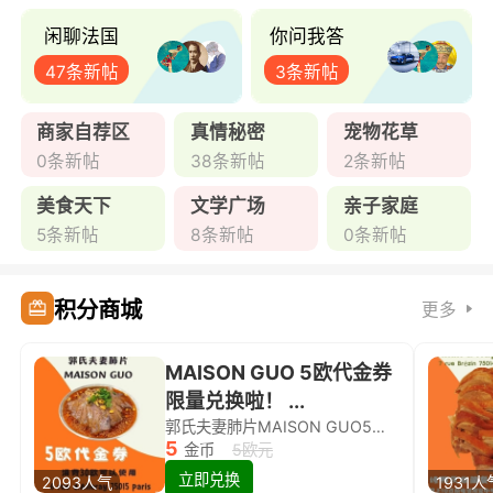
闲聊法国
你问我答
47条新帖
3条新帖
商家自荐区
真情秘密
宠物花草
0条新帖
38条新帖
2条新帖
美食天下
文学广场
亲子家庭
5条新帖
8条新帖
0条新帖
积分商城
更多
MAISON GUO 5欧代金券
限量兑换啦！ ...
郭氏夫妻肺片MAISON GUO5欧代金券限量兑换啦！
5
金币
5欧元
立即兑换
2093人气
1931人