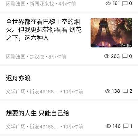
161
0
闲聊法国
新闻我来找
4小时前
全世界都在看巴黎上空的烟
火。但我更想带你看看 烟花
之下，这六种人
263
0
闲聊法国
楚汉唐
8小时前
迟舟亦渡
138
2
文学广场
街友49168527
10小时前
想要的人生 只能自己给
146
1
文学广场
街友49168527
10小时前