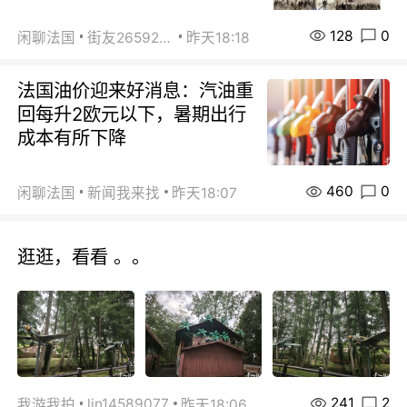
128
0
闲聊法国
街友26592800
昨天18:18
法国油价迎来好消息：汽油重
回每升2欧元以下，暑期出行
成本有所下降
460
0
闲聊法国
新闻我来找
昨天18:07
逛逛，看看 。。
241
2
lin14589077
我游我拍
昨天18:06