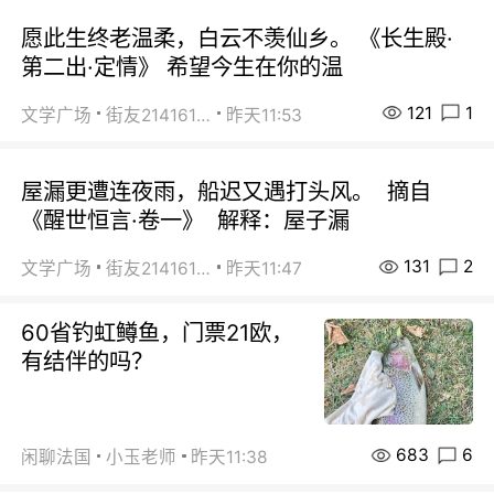
愿此生终老温柔，白云不羡仙乡。 《长生殿·
第二出·定情》 希望今生在你的温
121
1
文学广场
街友21416156
昨天11:53
屋漏更遭连夜雨，船迟又遇打头风。 摘自
《醒世恒言·卷一》 解释：屋子漏
131
2
文学广场
街友21416156
昨天11:47
60省钓虹鳟鱼，门票21欧，
有结伴的吗？
683
6
闲聊法国
小玉老师
昨天11:38