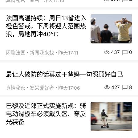
真情秘密
匿名
昨天17:18
法国高温持续：周日13省进入
橙色警戒，下周将迎大范围热
浪，局地再冲40℃
437
0
闲聊法国
新闻我来找
昨天17:11
最让人破防的话莫过于爸妈一句照顾好自己
427
8
真情秘密
发呆爱好者
昨天17:06
巴黎及近郊正式实施新规：骑
电动滑板车必须戴头盔、穿反
光装备