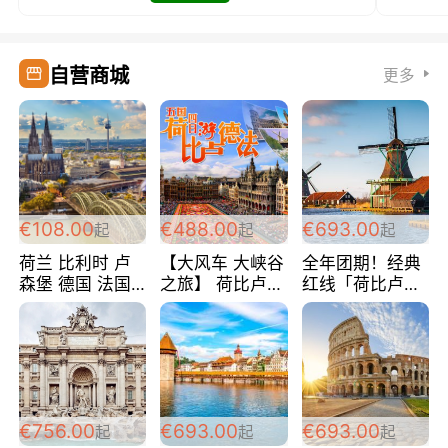
自营商城
更多
€108.00
€488.00
€693.00
起
起
起
荷兰 比利时 卢
【大风车 大峡谷
全年团期！经典
森堡 德国 法国
之旅】 荷比卢德
红线「荷比卢德
超爽玩遍西欧 循
法 巴黎上下 经
法」七天循环 五
环线 全程四星宾
典五国四日游
国 仅售99欧/人/
馆 108欧/人/天
488欧/人
天！巴黎上下！
包拼房~
€756.00
€693.00
€693.00
起
起
起