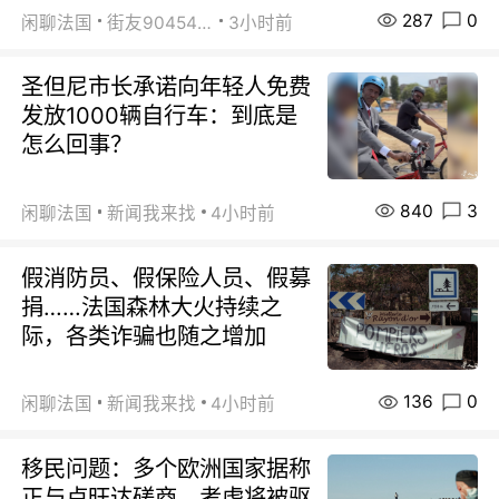
287
0
闲聊法国
街友90454511
3小时前
圣但尼市长承诺向年轻人免费
发放1000辆自行车：到底是
怎么回事？
840
3
闲聊法国
新闻我来找
4小时前
假消防员、假保险人员、假募
捐……法国森林大火持续之
际，各类诈骗也随之增加
136
0
闲聊法国
新闻我来找
4小时前
移民问题：多个欧洲国家据称
正与卢旺达磋商，考虑将被驱