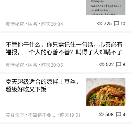
725
10
真情秘密
匿名
昨天20:34
不管你干什么，你只需记住一句话，心善必有
福报，一个人的心善不善？瞒得了人却瞒不了
522
8
真情秘密
匿名
昨天20:05
夏天超级适合的凉拌土豆丝，
超级好吃又下饭！
508
4
美食天下
不靠谱不要联系
昨天19:51