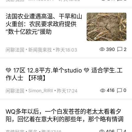
法国农业遭遇高温、干旱和山
火重创：农民要求政府提供
“数十亿欧元”援助
390
2
闲聊法国
新闻我来找
昨天18:03
💚 17区 12.8平方.单个studio 💚 适合学生.工
作人士 【环境】
416
0
Simon_RIRIl
闲聊法国
昨天17:24
WQ多年以后，一个白发苍苍的老太太看着夕
阳，回忆着在意大利的那些年，那个略有情调
406
4