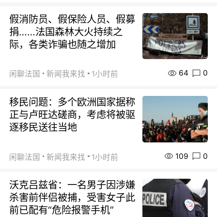
假消防员、假保险人员、假募
捐……法国森林大火持续之
际，各类诈骗也随之增加
64
0
闲聊法国
新闻我来找
1小时前
移民问题：多个欧洲国家据称
正与卢旺达磋商，考虑将被驱
逐移民送往当地
109
0
闲聊法国
新闻我来找
1小时前
沃克吕兹省：一名男子因涉嫌
杀害前伴侣被捕，受害女子此
前已配有“危险报警手机”