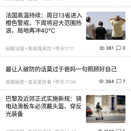
法国高温持续：周日13省进入
橙色警戒，下周将迎大范围热
浪，局地再冲40℃
381
0
闲聊法国
新闻我来找
昨天17:11
最让人破防的话莫过于爸妈一句照顾好自己
384
7
真情秘密
发呆爱好者
昨天17:06
巴黎及近郊正式实施新规：骑
电动滑板车必须戴头盔、穿反
光装备