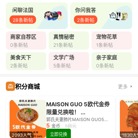
闲聊法国
你问我答
28条新帖
2条新帖
商家自荐区
真情秘密
宠物花草
0条新帖
21条新帖
1条新帖
美食天下
文学广场
亲子家庭
2条新帖
5条新帖
0条新帖
积分商城
更多
MAISON GUO 5欧代金券
限量兑换啦！ ...
郭氏夫妻肺片MAISON GUO5欧代金券限量兑换啦！
5
金币
5欧元
立即兑换
2093人气
1830