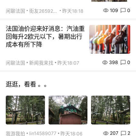
109
0
闲聊法国
街友26592800
昨天18:18
法国油价迎来好消息：汽油重
回每升2欧元以下，暑期出行
成本有所下降
398
0
闲聊法国
新闻我来找
昨天18:07
逛逛，看看 。。
207
2
lin14589077
我游我拍
昨天18:06