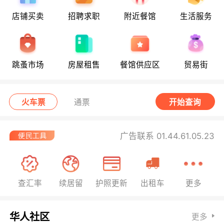
店铺买卖
招聘求职
附近餐馆
生活服务
跳蚤市场
房屋租售
餐馆供应区
贸易街
火车票
通票
开始查询
广告联系 01.44.61.05.23
查汇率
续居留
护照更新
出租车
更多
华人社区
更多