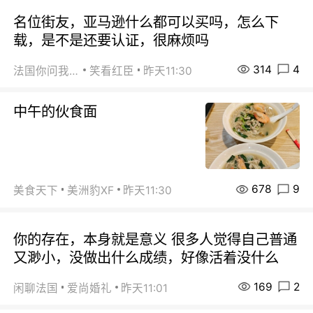
名位街友，亚马逊什么都可以买吗，怎么下
载，是不是还要认证，很麻烦吗
314
4
法国你问我答
笑看红臣
昨天11:30
中午的伙食面
678
9
美食天下
美洲豹XF
昨天11:30
你的存在，本身就是意义 很多人觉得自己普通
又渺小，没做出什么成绩，好像活着没什么
169
2
闲聊法国
爱尚婚礼
昨天11:01