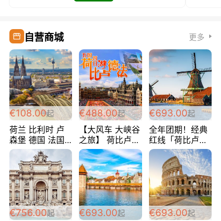
自营商城
更多
€108.00
€488.00
€693.00
起
起
起
荷兰 比利时 卢
【大风车 大峡谷
全年团期！经典
森堡 德国 法国
之旅】 荷比卢德
红线「荷比卢德
超爽玩遍西欧 循
法 巴黎上下 经
法」七天循环 五
环线 全程四星宾
典五国四日游
国 仅售99欧/人/
馆 108欧/人/天
488欧/人
天！巴黎上下！
包拼房~
€756.00
€693.00
€693.00
起
起
起