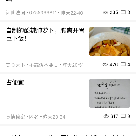
235
0
0755399811
闲聊法国
昨天22:40
自制的酸辣腌萝卜，脆爽开胃
巨下饭！
426
4
美食天下
不靠谱不要联系
昨天20:51
占便宜
617
9
真情秘密
匿名
昨天20:34