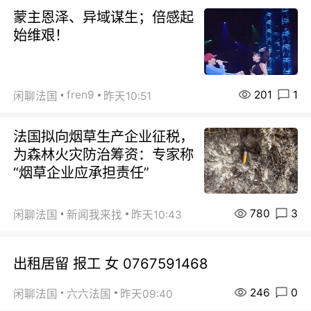
蒙主恩泽、异域谋生；倍感起
始维艰！
201
1
fren9
闲聊法国
昨天10:51
法国拟向烟草生产企业征税，
为森林火灾防治筹资：专家称
“烟草企业应承担责任”
780
3
闲聊法国
新闻我来找
昨天10:43
出租居留 报工 女 0767591468
246
0
闲聊法国
六六法国
昨天09:40