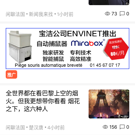
73
0
闲聊法国
新闻我来找
1小时前
推广
全世界都在看巴黎上空的烟
火。但我更想带你看看 烟花
之下，这六种人
156
0
闲聊法国
楚汉唐
4小时前