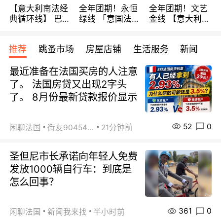
【意大利南法经
全年团期！永恒
全年团期！文艺
典循环线】 巴黎
绿线 「意国法
金线 【意大利一
上下 所有日期铁
南」巴黎上下 去
地】 循环7日游
发！ 全程四星级
意大利 南法 99
全程693欧/人起
推荐
跳蚤市场
房屋店铺
生活服务
新闻
宾馆 108欧/天起
欧/天起 ~包拼房
每周铁发！
全程756欧/位
最近准备在法国买房的人注意
了。 法国房贷又出现2字头
了。 8月份最新贷款报价显示
52
0
闲聊法国
街友90454511
21分钟前
圣但尼市长承诺向年轻人免费
发放1000辆自行车：到底是
怎么回事？
361
0
闲聊法国
新闻我来找
半小时前