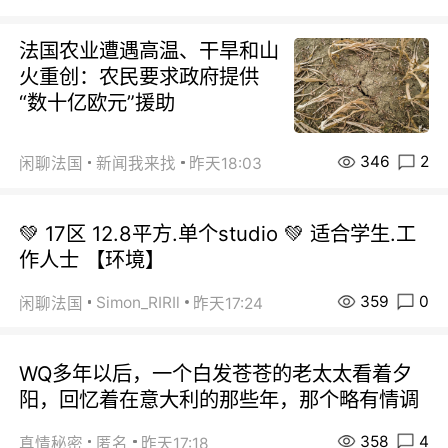
法国农业遭遇高温、干旱和山
火重创：农民要求政府提供
“数十亿欧元”援助
346
2
闲聊法国
新闻我来找
昨天18:03
💚 17区 12.8平方.单个studio 💚 适合学生.工
作人士 【环境】
359
0
Simon_RIRIl
闲聊法国
昨天17:24
WQ多年以后，一个白发苍苍的老太太看着夕
阳，回忆着在意大利的那些年，那个略有情调
358
4
真情秘密
匿名
昨天17:18