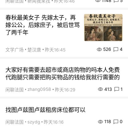
1148
5
闲聊法国
新闻我来找
昨天16:46
春秋最美女子 先嫁太子，再
嫁公公，后嫁庶子，被后世骂
了两千年
526
4
文学广场
楚汉唐
昨天16:45
大家好有需要去超市或商店购物的吗本人免费
代跑腿只需要把购买物品的钱给我就行需要的
413
1
zhang0958
闲聊法国
昨天16:29
找图卢兹图卢兹租房床位都可以
118
0
szydg
闲聊法国
昨天16:16