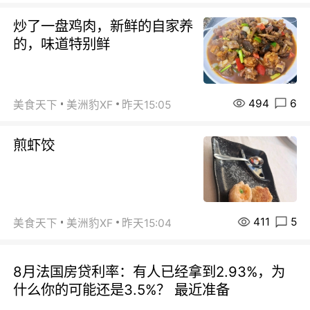
炒了一盘鸡肉，新鲜的自家养
的，味道特别鲜
494
6
美食天下
美洲豹XF
昨天15:05
煎虾饺
411
5
美食天下
美洲豹XF
昨天15:04
8月法国房贷利率：有人已经拿到2.93%，为
什么你的可能还是3.5%？ 最近准备