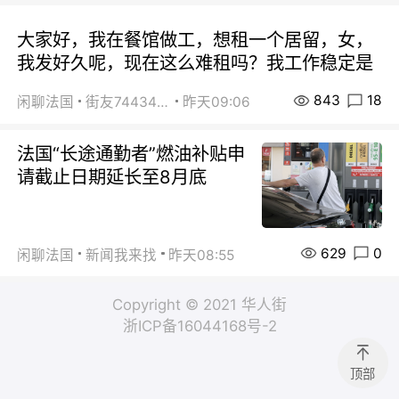
大家好，我在餐馆做工，想租一个居留，女，
我发好久呢，现在这么难租吗？我工作稳定是
843
18
闲聊法国
街友74434350
昨天09:06
法国“长途通勤者”燃油补贴申
请截止日期延长至8月底
629
0
闲聊法国
新闻我来找
昨天08:55
Copyright © 2021 华人街
浙ICP备16044168号-2
顶部