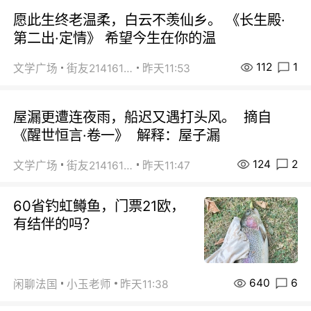
愿此生终老温柔，白云不羡仙乡。 《长生殿·
第二出·定情》 希望今生在你的温
112
1
文学广场
街友21416156
昨天11:53
屋漏更遭连夜雨，船迟又遇打头风。 摘自
《醒世恒言·卷一》 解释：屋子漏
124
2
文学广场
街友21416156
昨天11:47
60省钓虹鳟鱼，门票21欧，
有结伴的吗？
640
6
闲聊法国
小玉老师
昨天11:38