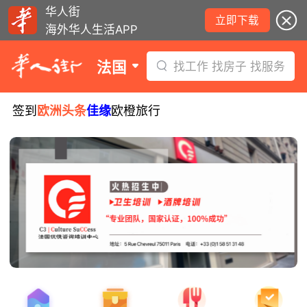
华人街
立即下载
海外华人生活APP
法国
找工作 找房子 找服务
签到
欧洲头条
佳缘
欧橙旅行