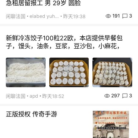
急租居留报工 男 29岁 圆脸
191
3
elabed yuhua
闲聊法国
昨天19:38
新鲜冷冻饺子100粒22欧，本店提供早餐包
子，馒头，油条，豆浆，豆沙包，小麻花，
297
3
apd
闲聊法国
昨天18:52
正版授权 传奇手游