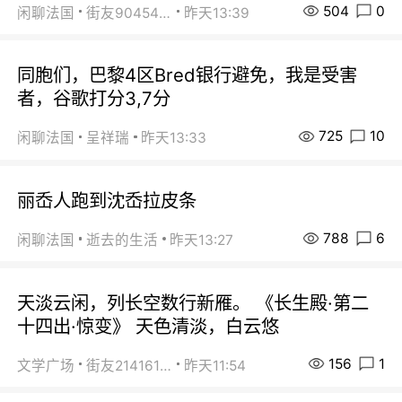
504
0
闲聊法国
街友90454511
昨天13:39
同胞们，巴黎4区Bred银行避免，我是受害
者，谷歌打分3,7分
725
10
闲聊法国
呈祥瑞
昨天13:33
丽岙人跑到沈岙拉皮条
788
6
闲聊法国
逝去的生活
昨天13:27
天淡云闲，列长空数行新雁。 《长生殿·第二
十四出·惊变》 天色清淡，白云悠
156
1
文学广场
街友21416156
昨天11:54