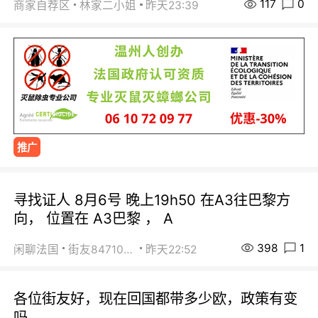
117
0
商家自荐区
林家二小姐
昨天23:39
推广
寻找证人 8月6号 晚上19h50 在A3往巴黎方
向， 位置在 A3巴黎 ， A
398
1
闲聊法国
街友84710671
昨天22:52
各位街友好，现在回国都带多少欧，政策有变
吗