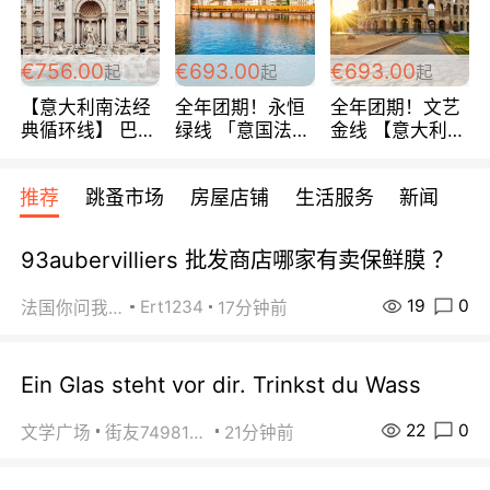
包拼房~
€756.00
€693.00
€693.00
起
起
起
【意大利南法经
全年团期！永恒
全年团期！文艺
典循环线】 巴黎
绿线 「意国法
金线 【意大利一
上下 所有日期铁
南」巴黎上下 去
地】 循环7日游
发！ 全程四星级
意大利 南法 99
全程693欧/人起
推荐
跳蚤市场
房屋店铺
生活服务
新闻
宾馆 108欧/天起
欧/天起 ~包拼房
每周铁发！
全程756欧/位
93aubervilliers 批发商店哪家有卖保鲜膜 ？
19
0
Ert1234
法国你问我答
17分钟前
Ein Glas steht vor dir. Trinkst du Wass
22
0
文学广场
街友74981146
21分钟前