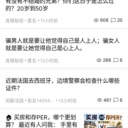
有没有不结婚的兄弟？你们这日子是怎么过
的？20岁到50岁
908
20
真情秘密
匿名
11小时前
骗男人就是要让他觉得自己是人上人；骗女人
就是要让她觉得自己是心上人。
288
6
真情秘密
匿名
12小时前
近期法国去西班牙，边境警察会检查什么哪些
证件？
461
6
闲聊法国
街友14004820
12小时前
🏠 买房和存PER，哪个更划
算？ 最近有人问我： 手里有