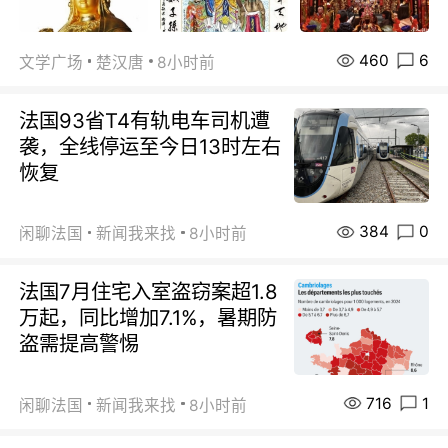
460
6
文学广场
楚汉唐
8小时前
法国93省T4有轨电车司机遭
袭，全线停运至今日13时左右
恢复
384
0
闲聊法国
新闻我来找
8小时前
法国7月住宅入室盗窃案超1.8
万起，同比增加7.1%，暑期防
盗需提高警惕
716
1
闲聊法国
新闻我来找
8小时前