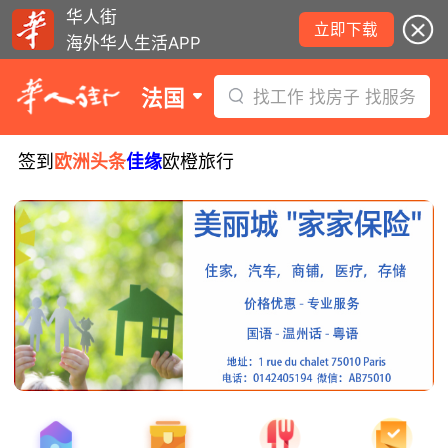
华人街
立即下载
海外华人生活APP
法国
找工作 找房子 找服务
签到
欧洲头条
佳缘
欧橙旅行