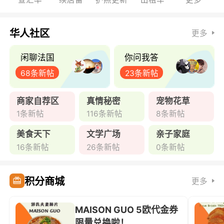
华人社区
更多
闲聊法国
你问我答
68条新帖
23条新帖
商家自荐区
真情秘密
宠物花草
1条新帖
116条新帖
8条新帖
美食天下
文学广场
亲子家庭
16条新帖
26条新帖
0条新帖
积分商城
更多
MAISON GUO 5欧代金券
限量兑换啦！ ...