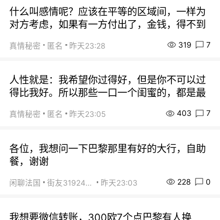
什么叫感情呢？应该在平等的区域间，一样为
对方考虑，如果有一方付出了，金钱，得不到
319
7
真情秘密
匿名
昨天23:28
人性就是：我希望你过得好，但是你不可以过
得比我好。所以那些一口一个闺蜜的，都是最
403
7
真情秘密
匿名
昨天23:05
各位，我想问一下巴黎那里有好的大行，自助
餐，谢谢
228
0
闲聊法国
街友31924072
昨天23:03
我想要微信转账，300欧7个点巴黎有人换