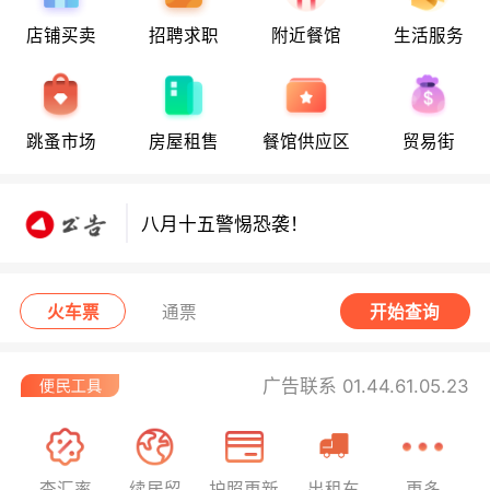
店铺买卖
招聘求职
附近餐馆
生活服务
八月十五警惕恐袭！
跳蚤市场
房屋租售
餐馆供应区
贸易街
八月十五警惕恐袭！
八月十五警惕恐袭！
火车票
通票
开始查询
广告联系 01.44.61.05.23
查汇率
续居留
护照更新
出租车
更多