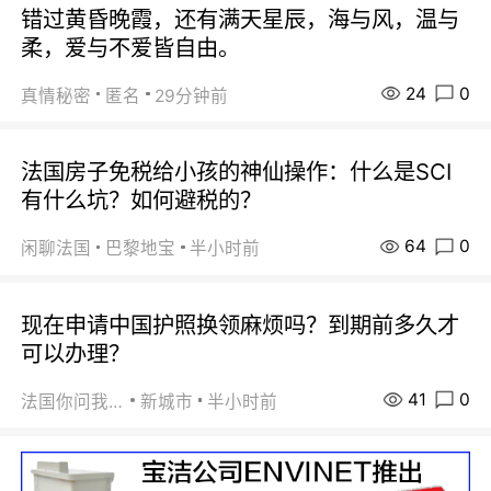
错过黄昏晚霞，还有满天星辰，海与风，温与
柔，爱与不爱皆自由。
24
0
真情秘密
匿名
29分钟前
法国房子免税给小孩的神仙操作：什么是SCI
有什么坑？如何避税的？
64
0
闲聊法国
巴黎地宝
半小时前
现在申请中国护照换领麻烦吗？到期前多久才
可以办理？
41
0
法国你问我答
新城市
半小时前