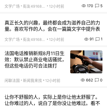
170
5
文学广场
街友49168527
12小时前
真正长久的兴趣，最终都会成为滋养自己的力
量。喜欢写作的人，会在一篇篇文字中提升表
91
1
文学广场
街友49168527
12小时前
法国电话推销新规8月11日生
效：默认禁止商业电话骚扰，
但这些电话仍可合法拨打
662
0
闲聊法国
新闻我来找
12小时前
让你不舒服的人，实际上是你让他太舒服了。
让你难过的人，说白了是你没让他难过。看不