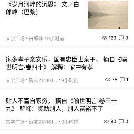
《岁月河畔的沉思》 文／白
郎峰（巴黎）
123
0
文学广场
白郞峰
9小时前
家多孝子亲安乐，国有忠臣世泰平。 摘自《喻
世明言·卷四十》 解释：家中有孝
75
1
文学广场
街友21416156
9小时前
贴人不富自家穷。 摘自《喻世明言·卷三十
九》 解释：资助别人，别人富裕不了
90
0
文学广场
街友21416156
9小时前