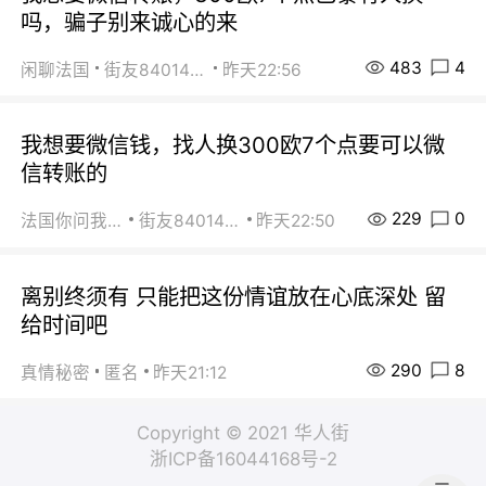
吗，骗子别来诚心的来
483
4
闲聊法国
街友84014588
昨天22:56
我想要微信钱，找人换300欧7个点要可以微
信转账的
229
0
法国你问我答
街友84014588
昨天22:50
离别终须有 只能把这份情谊放在心底深处 留
给时间吧
290
8
真情秘密
匿名
昨天21:12
Copyright © 2021 华人街
浙ICP备16044168号-2