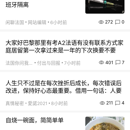
班牙隔离
272
0
闲聊法国
网站编辑
6小时前
大家好巴黎那里有考A2法语有没有联系方式家
庭居留第一次拿过来是一年的下次换要不要
401
7
法国你问我答
付出与回报
7小时前
人生只不过是在每次挫折后成长，每次错误后
改进，保持好心态最重要。借用一句话：人要
211
4
真情秘密
愛諾2021
8小时前
自烧一碗面，简简单单