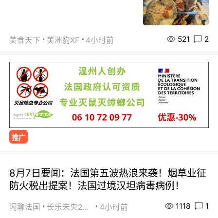
521
2
美食天下
美洲豹XF
4小时前
推广
8月7日要闻：法国第五波热浪来袭！烟草业征
防火税出提案！法国过境汉坦病毒病例！
1118
1
闲聊法国
长乐未央2015
4小时前