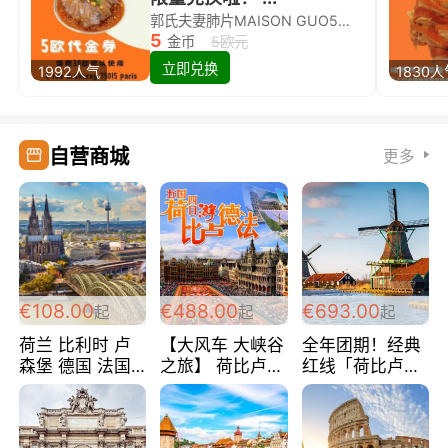
郭氏夫妻肺片MAISON GUO5欧代金券限量兑换啦！
5
金币
5欧元
立即兑换
1992人气
1830
自营商城
更多
€108.00
€488.00
€693.00
起
起
起
荷兰 比利时 卢
【大风车 大峡谷
全年团期！经典
森堡 德国 法国
之旅】 荷比卢德
红线「荷比卢德
超爽玩遍西欧 循
法 巴黎上下 经
法」七天循环 五
环线 全程四星宾
典五国四日游
国 仅售99欧/人/
馆 108欧/人/天
488欧/人
天！巴黎上下！