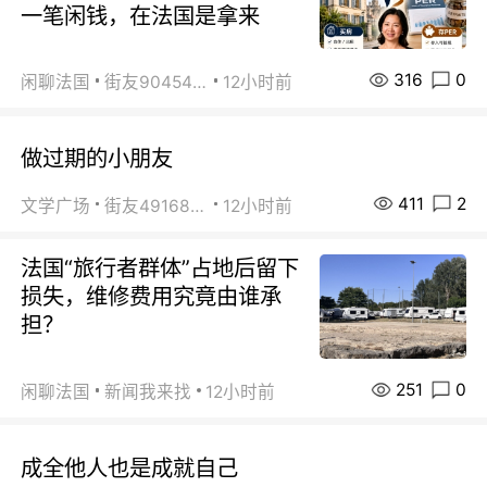
一笔闲钱，在法国是拿来
316
0
闲聊法国
街友90454511
12小时前
做过期的小朋友
411
2
文学广场
街友49168527
12小时前
法国“旅行者群体”占地后留下
损失，维修费用究竟由谁承
担？
251
0
闲聊法国
新闻我来找
12小时前
成全他人也是成就自己