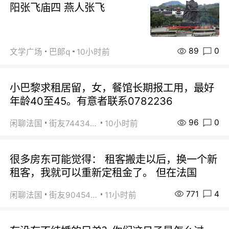
阳张飞庙四 燕人张飞
89
0
文学广场
巴郞q
10小时前
小巴黎求租居留，女，餐馆长期报工用，最好
年龄40至45。有意者联系0782236
96
0
闲聊法国
街友74434350
10小时前
很多房东可能觉得： 租客搬走以后，换一个新
租客，我就可以重新定租金了。 但在法国
771
4
闲聊法国
街友90454511
11小时前