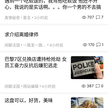
遇到一个吃软饭的，我骂他吃软饭 他还不开
心，我说的是实话啊。。。你一个男的不去搞
707
7
真情秘密
匿名
3小时前
求介绍离婚律师
170
1
闲聊法国
一路发一路发
4小时前
巴黎7区兑换店遭持枪抢劫 女
员工奋力反抗后嫌犯逃走
387
0
闲聊法国
网站编辑
4小时前
这盘可以，好货，美味