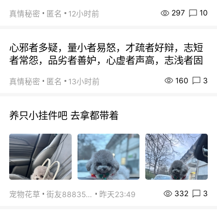
297
10
真情秘密
匿名
12小时前
心邪者多疑，量小者易怒，才疏者好辩，志短
者常怨，品劣者善妒，心虚者声高，志浅者固
160
3
真情秘密
匿名
13小时前
养只小挂件吧 去拿都带着
332
3
宠物花草
街友88835518
昨天23:49