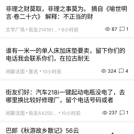
非理之财莫取，非理之事莫为。 摘自《喻世明
言·卷二十六》 解释：不正当的财
87
1
文学广场
街友21416156
9小时前
谁有一米一的单人床加床垫要卖，留下你们的
电话我会联系你们，在拉古耐无
324
4
闲聊法国
匿名
10小时前
街友们好：汽车218i一键起动电瓶没电了，去
哪里换比较好修理厂，留个电话号码或者
237
1
闲聊法国
街友64250024
10小时前
巴郞《秋游故乡散记》56云