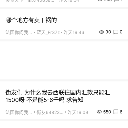
美食天下
街友40858442
昨天19:54
哪个地方有卖干锅的
90
0
法国你问我答
蓝天_Fr37z
昨天19:46
街友们 为什么我去西联往国内汇款只能汇
1500呀 不是能5-6千吗 求告知
550
6
法国你问我答
街友64823891
昨天19:09