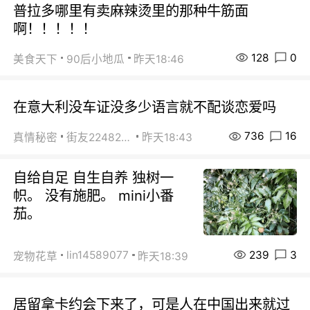
普拉多哪里有卖麻辣烫里的那种牛筋面
啊！！！！！
128
0
美食天下
90后小地瓜
昨天18:46
在意大利没车证没多少语言就不配谈恋爱吗
736
16
真情秘密
街友22482465
昨天18:43
自给自足 自生自养 独树一
帜。 没有施肥。 mini小番
茄。
239
3
lin14589077
宠物花草
昨天18:39
居留拿卡约会下来了，可是人在中国出来就过