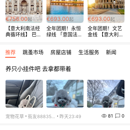
包拼房~
€756.00
€693.00
€693.00
起
起
起
【意大利南法经
全年团期！永恒
全年团期！文艺
典循环线】 巴黎
绿线 「意国法
金线 【意大利一
上下 所有日期铁
南」巴黎上下 去
地】 循环7日游
发！ 全程四星级
意大利 南法 99
全程693欧/人起
推荐
跳蚤市场
房屋店铺
生活服务
新闻
宾馆 108欧/天起
欧/天起 ~包拼房
每周铁发！
全程756欧/位
养只小挂件吧 去拿都带着
81
0
宠物花草
街友88835518
昨天23:49