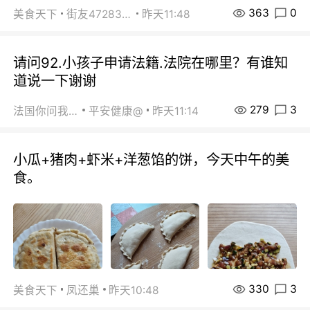
363
0
美食天下
街友472838572
昨天11:48
请问92.小孩子申请法籍.法院在哪里？有谁知
道说一下谢谢
279
3
法国你问我答
平安健康@
昨天11:14
小瓜+猪肉+虾米+洋葱馅的饼，今天中午的美
食。
330
3
美食天下
凤还巢
昨天10:48