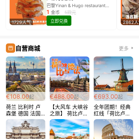
巴黎Yinan & Hugo restaurant除简餐类全场8折
1
金币
5欧元
立即兑换
1729人气
2862
自营商城
更多
€108.00
€488.00
€693.00
起
起
起
荷兰 比利时 卢
【大风车 大峡谷
全年团期！经典
森堡 德国 法国
之旅】 荷比卢德
红线「荷比卢德
超爽玩遍西欧 循
法 巴黎上下 经
法」七天循环 五
环线 全程四星宾
典五国四日游
国 仅售99欧/人/
馆 108欧/人/天
488欧/人
天！巴黎上下！