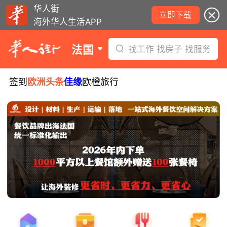
华人街
立即下载
海外华人生活APP
法国
找工作 找房子 找服务
签到
欧洲头条
佳缘
欧橙旅行