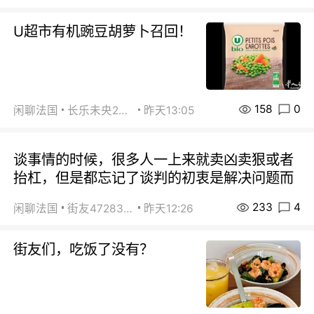
U超市有机豌豆胡萝卜召回！
158
0
闲聊法国
长乐未央2015
昨天13:05
谈事情的时候，很多人一上来就卖凶卖狠或者
抬杠，但是都忘记了谈判的初衷是解决问题而
233
4
闲聊法国
街友472838572
昨天12:26
街友们，吃饭了没有？