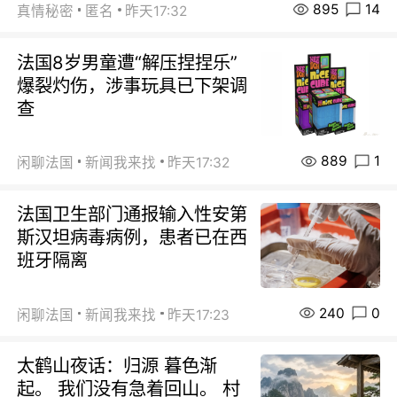
895
14
真情秘密
匿名
昨天17:32
法国8岁男童遭“解压捏捏乐”
爆裂灼伤，涉事玩具已下架调
查
889
1
闲聊法国
新闻我来找
昨天17:32
法国卫生部门通报输入性安第
斯汉坦病毒病例，患者已在西
班牙隔离
240
0
闲聊法国
新闻我来找
昨天17:23
太鹤山夜话：归源 暮色渐
起。 我们没有急着回山。 村