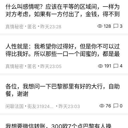
什么叫感情呢？应该在平等的区域间，一样为
对方考虑，如果有一方付出了，金钱，得不到
128
3
真情秘密
匿名
昨天23:28
人性就是：我希望你过得好，但是你不可以过
得比我好。所以那些一口一个闺蜜的，都是最
191
4
真情秘密
匿名
昨天23:05
各位，我想问一下巴黎那里有好的大行，自助
餐，谢谢
76
0
闲聊法国
街友31924072
昨天23:03
我想要微信转账，300欧7个点巴黎有人换