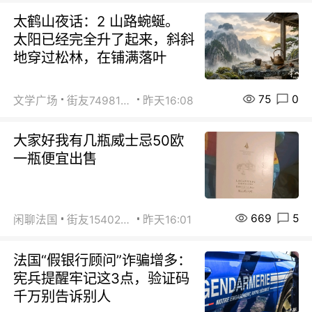
太鹤山夜话：2 山路蜿蜒。
太阳已经完全升了起来，斜斜
地穿过松林，在铺满落叶
75
0
文学广场
街友74981146
昨天16:08
大家好我有几瓶威士忌50欧
一瓶便宜出售
669
5
闲聊法国
街友15402223
昨天16:01
法国“假银行顾问”诈骗增多：
宪兵提醒牢记这3点，验证码
千万别告诉别人