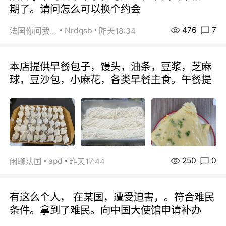
期了。请问怎么可以换个约会
476
7
Nrdqsb
法国你问我答
昨天18:34
本店提供早餐包子，馒头，油条，豆浆，芝麻
球，豆沙包，小麻花，各类早餐主食。午餐提
250
0
apd
闲聊法国
昨天17:44
有这么个人， 在某国，遭受迫害，。符合难民
条件。拿到了难民。向中国大使馆申请补办