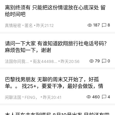
离别终须有 只能把这份情谊放在心底深处 留
给时间吧
187
8
真情秘密
匿名
昨天21:12
请问一下大家 有谁知道欧翔旅行社电话号码？
麻烦告知一下，谢谢
79
0
法国你问我答
街友44498484
昨天20:56
巴黎找男朋友 无聊的周末又开始了，好孤
单。。 找25+，要爱干净，最好会做饭，情
460
4
闲聊法国
FENG，
昨天20:41