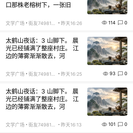
口那株老榕树下，一张旧
114
0
文学广场
街友74981146
昨天16:26
太鹤山夜话：3 山脚下。 晨
光已经铺满了整座村庄。 江
边的薄雾渐渐散去，河
93
0
文学广场
街友74981146
昨天16:25
太鹤山夜话：3 山脚下。 晨
光已经铺满了整座村庄。 江
边的薄雾渐渐散去，河
101
0
文学广场
街友74981146
昨天16:13