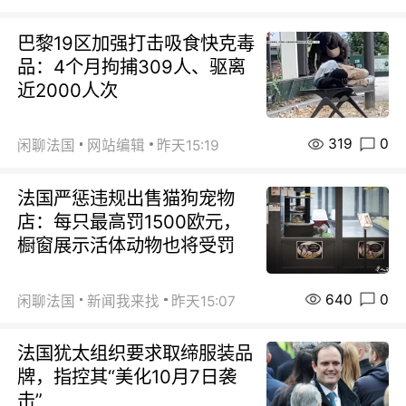
巴黎19区加强打击吸食快克毒
品：4个月拘捕309人、驱离
近2000人次
319
0
闲聊法国
网站编辑
昨天15:19
法国严惩违规出售猫狗宠物
店：每只最高罚1500欧元，
橱窗展示活体动物也将受罚
640
0
闲聊法国
新闻我来找
昨天15:07
法国犹太组织要求取缔服装品
牌，指控其“美化10月7日袭
击”