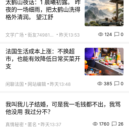
太鹤山夜话：1 晨曦初露。 昨
夜的一场细雨，把太鹤山洗得
格外清润。 望江舒
124
0
文学广场
街友74981146
昨天13:53
法国生活成本上涨：不换超
市，也能有效降低日常买菜开
支
385
0
闲聊法国
网站编辑
昨天13:48
我叫我儿子结婚，可是我一毛钱都不出，我骂
他没用 我过分不？
1760
26
真情秘密
匿名
昨天13:37