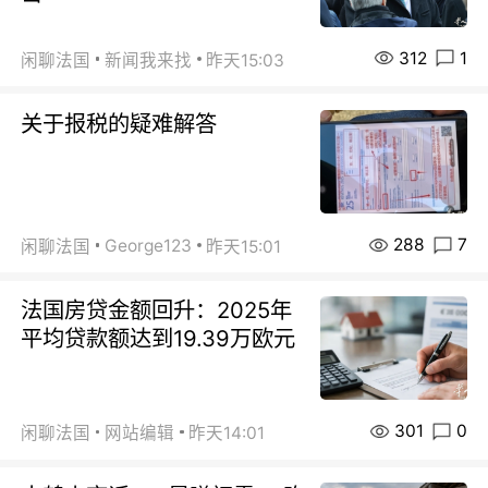
312
1
闲聊法国
新闻我来找
昨天15:03
关于报税的疑难解答
288
7
George123
闲聊法国
昨天15:01
法国房贷金额回升：2025年
平均贷款额达到19.39万欧元
301
0
闲聊法国
网站编辑
昨天14:01