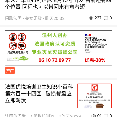
本人开车去布列塔尼 8月10号出发 目前还有四
个位置 回程也可以带回来有意者短
227
0
闲聊法国
美女无敌
昨天20:32
推广
法国优悦培训卫生知识小百科
第六百一十四回- 破损餐盘应
立即淘汰
91
0
法国你问我答
优悦培训咨询
昨天20:29