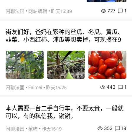
727
1
闲聊法国
网站编辑
昨天15:39
街友们好，爸妈在家种的丝瓜、冬瓜、黄瓜、
韭菜、小西红柿、浦瓜等想卖掉，可现摘在9
443
1
Feimei
闲聊法国
昨天15:25
本人需要一台二手自行车，不要太贵，一般就
可以，有的私信我，谢谢。
353
18
闲聊法国
槟屿
昨天15:19