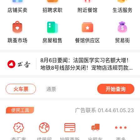
8月6日要闻：法国医学实习名额大增！
店铺买卖
招聘求职
附近餐馆
生活服务
地铁8号线部分关闭！宠物店违规罚款出
炉！
巴黎地铁音乐家海选启动！
跳蚤市场
房屋租售
餐馆供应区
贸易街
8月6日要闻：法国医学实习名额大增！
地铁8号线部分关闭！宠物店违规罚款出
炉！
巴黎地铁音乐家海选启动！
火车票
通票
开始查询
广告联系 01.44.61.05.23
查汇率
续居留
护照更新
出租车
更多