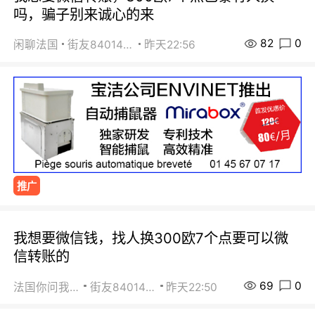
吗，骗子别来诚心的来
82
0
闲聊法国
街友84014588
昨天22:56
推广
我想要微信钱，找人换300欧7个点要可以微
信转账的
69
0
法国你问我答
街友84014588
昨天22:50