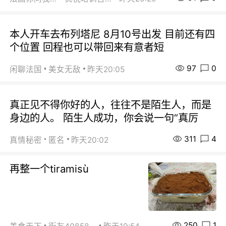
本人开车去布列塔尼 8月10号出发 目前还有四
个位置 回程也可以带回来有意者短
97
0
闲聊法国
美女无敌
昨天20:05
真正见不得你好的人，往往不是陌生人，而是
身边的人。 陌生人成功，你会说一句“真厉
311
4
真情秘密
匿名
昨天20:02
再整一个tiramisù
250
1