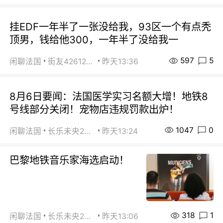
挂EDF一年半了一张没给我，93区一个有点秃
顶男，钱给他300，一年半了没给我一
597
5
闲聊法国
街友42612092
昨天13:36
8月6日要闻：法国医学实习名额大增！地铁8
号线部分关闭！宠物店违规罚款出炉！
1047
0
闲聊法国
长乐未央2015
昨天13:24
巴黎地铁音乐家海选启动！
318
1
闲聊法国
长乐未央2015
昨天13:06