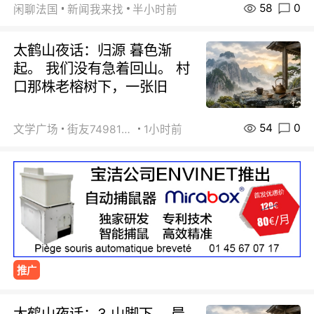
58
0
闲聊法国
新闻我来找
半小时前
太鹤山夜话：归源 暮色渐
起。 我们没有急着回山。 村
口那株老榕树下，一张旧
54
0
文学广场
街友74981146
1小时前
推广
太鹤山夜话：3 山脚下。 晨