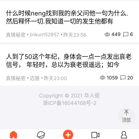
什么时候neng找到我的亲父问他一句为什么.
然后释怀一切.我知道一切的发生他都有
449
6
linkun152957
真情秘密
昨天23:58
人到了50这个年纪，身体会一点一点发出哀老
信号， 年轻时，总以为衰老很遥远；如今
1059
20
真情秘密
迈狼
昨天23:00
Copyright © 2021 华人街
浙ICP备16044168号-2
顶部