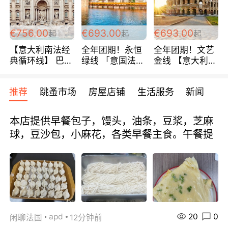
包拼房~
€756.00
€693.00
€693.00
起
起
起
【意大利南法经
全年团期！永恒
全年团期！文艺
典循环线】 巴黎
绿线 「意国法
金线 【意大利一
上下 所有日期铁
南」巴黎上下 去
地】 循环7日游
发！ 全程四星级
意大利 南法 99
全程693欧/人起
推荐
跳蚤市场
房屋店铺
生活服务
新闻
宾馆 108欧/天起
欧/天起 ~包拼房
每周铁发！
全程756欧/位
本店提供早餐包子，馒头，油条，豆浆，芝麻
球，豆沙包，小麻花，各类早餐主食。午餐提
20
0
apd
闲聊法国
12分钟前