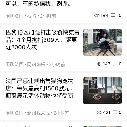
可以，有的私信我，谢谢。
184
10
闲聊法国
槟屿
2小时前
巴黎19区加强打击吸食快克毒
品：4个月拘捕309人、驱离
近2000人次
147
0
闲聊法国
网站编辑
2小时前
法国严惩违规出售猫狗宠物
店：每只最高罚1500欧元，
橱窗展示活体动物也将受罚
421
0
闲聊法国
新闻我来找
2小时前