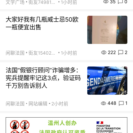
35
0
文学广场
街友74981146
1小时前
大家好我有几瓶威士忌50欧
一瓶便宜出售
222
2
闲聊法国
街友15402223
1小时前
法国“假银行顾问”诈骗增多：
宪兵提醒牢记这3点，验证码
千万别告诉别人
448
1
闲聊法国
网站编辑
2小时前