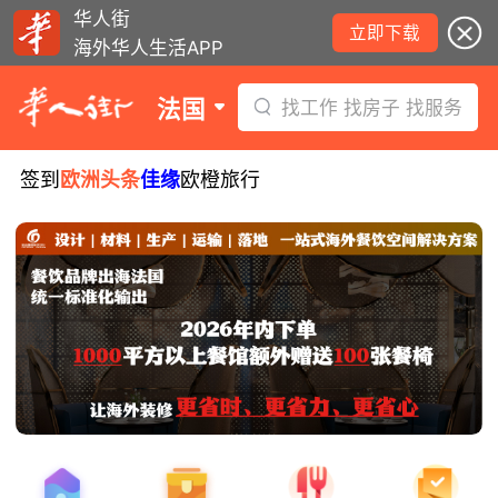
华人街
立即下载
海外华人生活APP
法国
找工作 找房子 找服务
签到
欧洲头条
佳缘
欧橙旅行