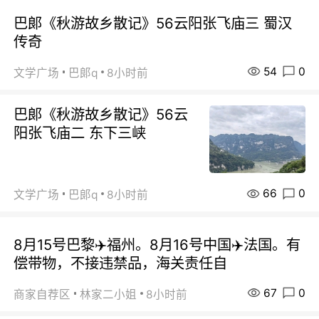
巴郞《秋游故乡散记》56云阳张飞庙三 蜀汉
传奇
54
0
文学广场
巴郞q
8小时前
巴郞《秋游故乡散记》56云
阳张飞庙二 东下三峡
66
0
文学广场
巴郞q
8小时前
8月15号巴黎✈️福州。8月16号中国✈️法国。有
偿带物，不接违禁品，海关责任自
67
0
商家自荐区
林家二小姐
8小时前