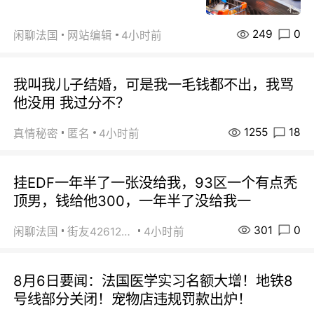
249
0
闲聊法国
网站编辑
4小时前
我叫我儿子结婚，可是我一毛钱都不出，我骂
他没用 我过分不？
1255
18
真情秘密
匿名
4小时前
挂EDF一年半了一张没给我，93区一个有点秃
顶男，钱给他300，一年半了没给我一
301
0
闲聊法国
街友42612092
4小时前
8月6日要闻：法国医学实习名额大增！地铁8
号线部分关闭！宠物店违规罚款出炉！