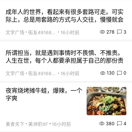
成年人的世界，看起来有很多套路可走。可实
际上，总是用套路的方式与人交往，慢慢就会
278
3
文学广场
街友49168527
16小时前
所谓担当，就是遇到事情时不畏惧、不推责。
人生在世，每个人都要承担属于自己的那份责
130
0
文学广场
街友49168527
16小时前
夜宵烧烤摊牛蛙，爆辣，一个
字爽
380
4
美食天下
美洲豹XF
16小时前