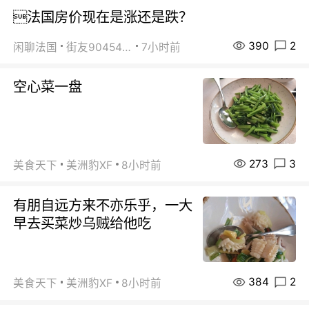
法国房价现在是涨还是跌？
390
2
闲聊法国
街友90454511
7小时前
空心菜一盘
273
3
美食天下
美洲豹XF
8小时前
有朋自远方来不亦乐乎，一大
早去买菜炒乌贼给他吃
384
2
美食天下
美洲豹XF
8小时前