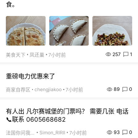
食。
257
1
美食天下
凤还巢
7小时前
重磅电力优惠来了
89
0
chengjiakoo
商家自荐区
7小时前
有人出 凡尔赛城堡的门票吗？ 需要几张 电话
📞联系 0605668682
93
0
Simon_RIRIl
法国你问我答
7小时前