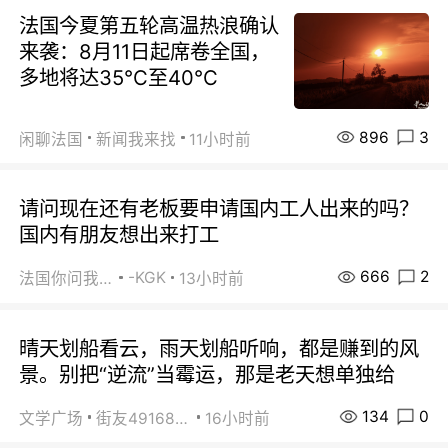
法国今夏第五轮高温热浪确认
来袭：8月11日起席卷全国，
多地将达35℃至40℃
896
3
闲聊法国
新闻我来找
11小时前
请问现在还有老板要申请国内工人出来的吗？
国内有朋友想出来打工
666
2
-KGK
法国你问我答
13小时前
晴天划船看云，雨天划船听响，都是赚到的风
景。别把“逆流”当霉运，那是老天想单独给
134
0
文学广场
街友49168527
16小时前