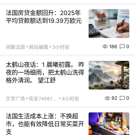
法国房贷金额回升：2025年
平均贷款额达到19.39万欧元
186
0
闲聊法国
网站编辑
3小时前
太鹤山夜话：1 晨曦初露。 昨
夜的一场细雨，把太鹤山洗得
格外清润。 望江舒
92
0
文学广场
街友74981146
4小时前
法国生活成本上涨：不换超
市，也能有效降低日常买菜开
支