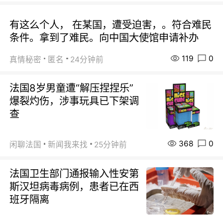
有这么个人， 在某国，遭受迫害，。符合难民
条件。拿到了难民。向中国大使馆申请补办
119
0
真情秘密
匿名
24分钟前
法国8岁男童遭“解压捏捏乐”
爆裂灼伤，涉事玩具已下架调
查
368
0
闲聊法国
新闻我来找
25分钟前
法国卫生部门通报输入性安第
斯汉坦病毒病例，患者已在西
班牙隔离