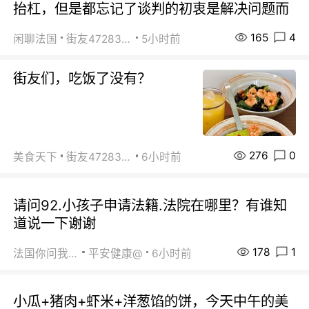
抬杠，但是都忘记了谈判的初衷是解决问题而
165
4
闲聊法国
街友472838572
5小时前
街友们，吃饭了没有？
276
0
美食天下
街友472838572
6小时前
请问92.小孩子申请法籍.法院在哪里？有谁知
道说一下谢谢
178
1
法国你问我答
平安健康@
6小时前
小瓜+猪肉+虾米+洋葱馅的饼，今天中午的美