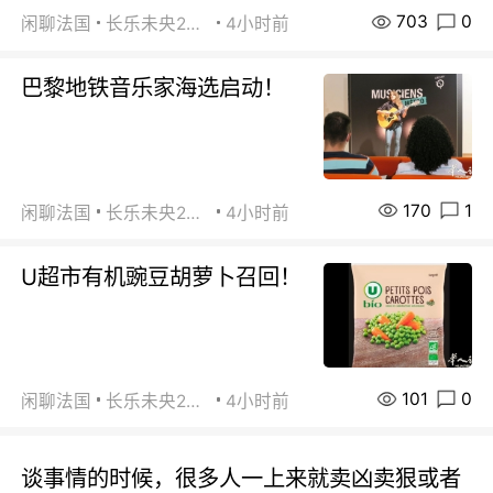
703
0
闲聊法国
长乐未央2015
4小时前
巴黎地铁音乐家海选启动！
170
1
闲聊法国
长乐未央2015
4小时前
U超市有机豌豆胡萝卜召回！
101
0
闲聊法国
长乐未央2015
4小时前
谈事情的时候，很多人一上来就卖凶卖狠或者