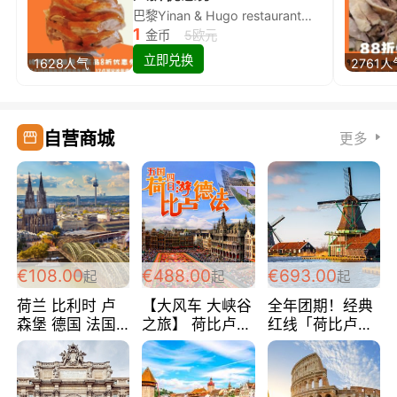
巴黎Yinan & Hugo restaurant除简餐类全场8折
1
金币
5欧元
立即兑换
1628人气
2761人
自营商城
更多
€108.00
€488.00
€693.00
起
起
起
荷兰 比利时 卢
【大风车 大峡谷
全年团期！经典
森堡 德国 法国
之旅】 荷比卢德
红线「荷比卢德
超爽玩遍西欧 循
法 巴黎上下 经
法」七天循环 五
环线 全程四星宾
典五国四日游
国 仅售99欧/人/
馆 108欧/人/天
488欧/人
天！巴黎上下！