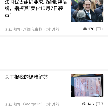
法国犹太组织要求取缔服装品
牌，指控其“美化10月7日袭
击”
170
1
闲聊法国
新闻我来找
2小时前
关于报税的疑难解答
146
7
George123
闲聊法国
2小时前