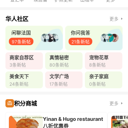
华人社区
更多
闲聊法国
你问我答
97条新帖
21条新帖
商家自荐区
真情秘密
宠物花草
3条新帖
80条新帖
8条新帖
美食天下
文学广场
亲子家庭
24条新帖
17条新帖
0条新帖
积分商城
更多
Yinan & Hugo restaurant
八折优惠券