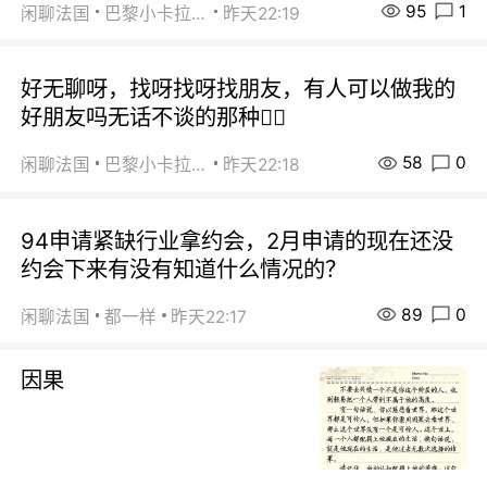
95
1
闲聊法国
巴黎小卡拉咪
昨天22:19
好无聊呀，找呀找呀找朋友，有人可以做我的
好朋友吗无话不谈的那种😮‍💨
58
0
闲聊法国
巴黎小卡拉咪
昨天22:18
94申请紧缺行业拿约会，2月申请的现在还没
约会下来有没有知道什么情况的？
89
0
闲聊法国
都一样
昨天22:17
因果