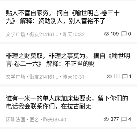
贴人不富自家穷。 摘自《喻世明言·卷三十
九》 解释：资助别人，别人富裕不了
109
0
文学广场
街友21416156
昨天10:32
非理之财莫取，非理之事莫为。 摘自《喻世明
言·卷二十六》 解释：不正当的财
111
1
文学广场
街友21416156
昨天10:31
谁有一米一的单人床加床垫要卖，留下你们的
电话我会联系你们，在拉古耐无
377
4
闲聊法国
匿名
昨天09:40