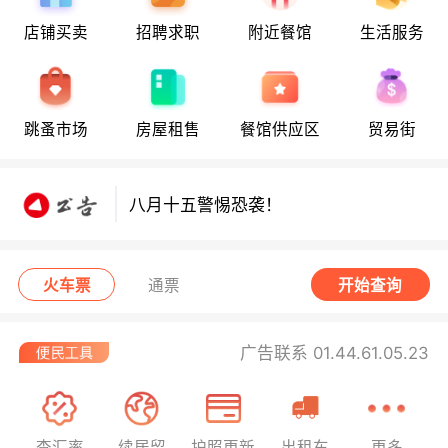
店铺买卖
招聘求职
附近餐馆
生活服务
跳蚤市场
房屋租售
餐馆供应区
贸易街
八月十五警惕恐袭！
八月十五警惕恐袭！
八月十五警惕恐袭！
火车票
通票
开始查询
广告联系 01.44.61.05.23
查汇率
续居留
护照更新
出租车
更多