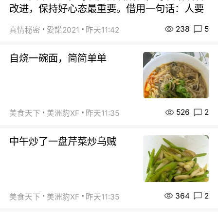
改进，保持好心态最重要。借用一句话：人要
238
5
真情秘密
愛諾2021
昨天11:42
自烧一碗面，简简单单
526
2
美食天下
美洲豹XF
昨天11:35
中午炒了一盘芹菜炒乌贼
364
2
美食天下
美洲豹XF
昨天11:35