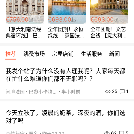
包拼房~
€756.00
€693.00
€693.00
起
起
起
【意大利南法经
全年团期！永恒
全年团期！文艺
典循环线】 巴黎
绿线 「意国法
金线 【意大利一
上下 所有日期铁
南」巴黎上下 去
地】 循环7日游
发！ 全程四星级
意大利 南法 99
全程693欧/人起
推荐
跳蚤市场
房屋店铺
生活服务
新闻
宾馆 108欧/天起
欧/天起 ~包拼房
每周铁发！
全程756欧/位
我发个帖子为什么没有人理我呢？大家每天都
在忙什么难道你们都不无聊吗？？
25
1
闲聊法国
巴黎小卡拉咪
半小时前
今天立秋了，凌晨的奶茶，深夜的酒，你们选
对了吗
62
5
真情秘密
匿名
昨天23:37