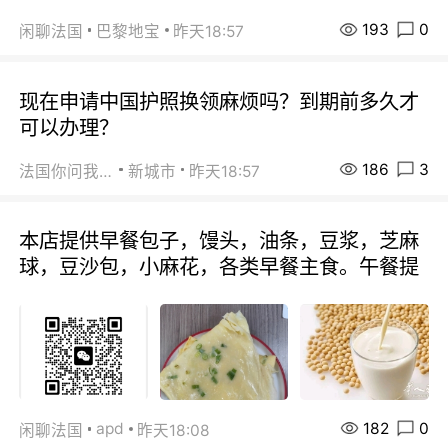
193
0
闲聊法国
巴黎地宝
昨天18:57
现在申请中国护照换领麻烦吗？到期前多久才
可以办理？
186
3
法国你问我答
新城市
昨天18:57
本店提供早餐包子，馒头，油条，豆浆，芝麻
球，豆沙包，小麻花，各类早餐主食。午餐提
182
0
apd
闲聊法国
昨天18:08