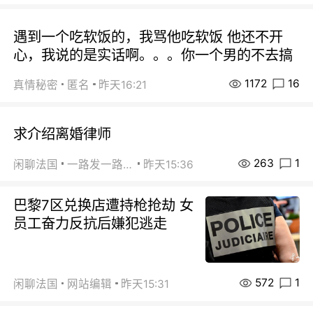
遇到一个吃软饭的，我骂他吃软饭 他还不开
心，我说的是实话啊。。。你一个男的不去搞
1172
16
真情秘密
匿名
昨天16:21
求介绍离婚律师
263
1
闲聊法国
一路发一路发
昨天15:36
巴黎7区兑换店遭持枪抢劫 女
员工奋力反抗后嫌犯逃走
572
1
闲聊法国
网站编辑
昨天15:31