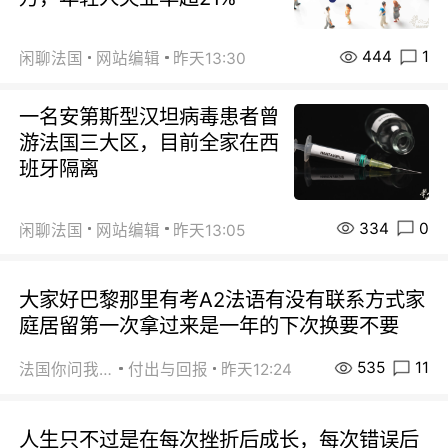
444
1
闲聊法国
网站编辑
昨天13:30
一名安第斯型汉坦病毒患者曾
游法国三大区，目前全家在西
班牙隔离
334
0
闲聊法国
网站编辑
昨天13:05
大家好巴黎那里有考A2法语有没有联系方式家
庭居留第一次拿过来是一年的下次换要不要
535
11
法国你问我答
付出与回报
昨天12:24
人生只不过是在每次挫折后成长，每次错误后