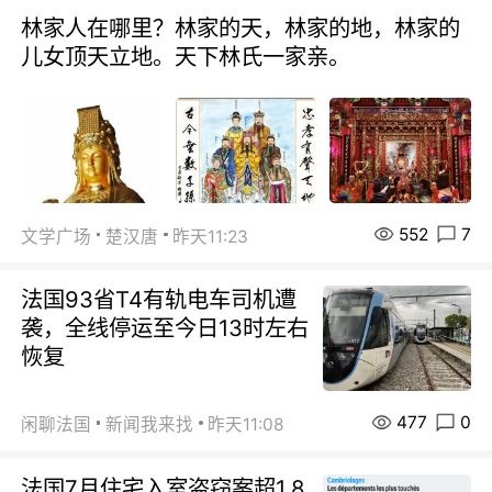
林家人在哪里？林家的天，林家的地，林家的
儿女顶天立地。天下林氏一家亲。
552
7
文学广场
楚汉唐
昨天11:23
法国93省T4有轨电车司机遭
袭，全线停运至今日13时左右
恢复
477
0
闲聊法国
新闻我来找
昨天11:08
法国7月住宅入室盗窃案超1.8