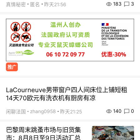
183
3
真情秘密
匿名
昨天21:56
推广
LaCourneuve男带窗户四人间床位上铺短租
14天70欧元有洗衣机有厨房有凉
140
0
zhang0958
闲聊法国
昨天21:25
巴黎周末跳蚤市场与旧货集
市：8月8日至9日活动汇总