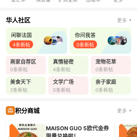
华人社区
更多
闲聊法国
你问我答
4条新帖
0条新帖
商家自荐区
真情秘密
宠物花草
0条新帖
4条新帖
0条新帖
美食天下
文学广场
亲子家庭
2条新帖
0条新帖
0条新帖
积分商城
更多
MAISON GUO 5欧代金券
限量兑换啦！ ...