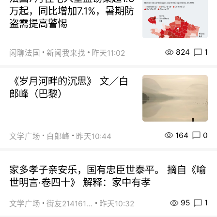
万起，同比增加7.1%，暑期防
盗需提高警惕
824
1
闲聊法国
新闻我来找
昨天11:02
《岁月河畔的沉思》 文／白
郎峰（巴黎）
164
0
文学广场
白郞峰
昨天10:44
家多孝子亲安乐，国有忠臣世泰平。 摘自《喻
世明言·卷四十》 解释：家中有孝
95
1
文学广场
街友21416156
昨天10:32