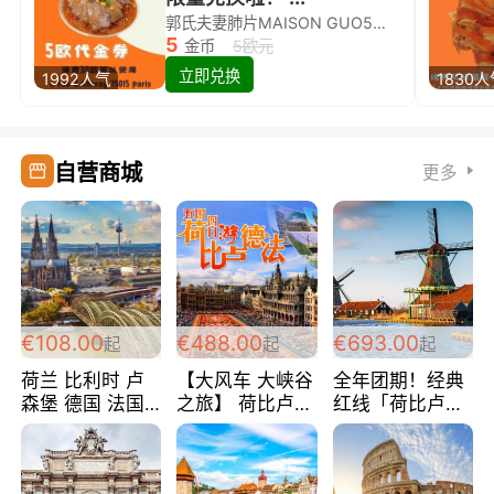
郭氏夫妻肺片MAISON GUO5欧代金券限量兑换啦！
5
金币
5欧元
立即兑换
1992人气
1830
自营商城
更多
€108.00
€488.00
€693.00
起
起
起
荷兰 比利时 卢
【大风车 大峡谷
全年团期！经典
森堡 德国 法国
之旅】 荷比卢德
红线「荷比卢德
超爽玩遍西欧 循
法 巴黎上下 经
法」七天循环 五
环线 全程四星宾
典五国四日游
国 仅售99欧/人/
馆 108欧/人/天
488欧/人
天！巴黎上下！