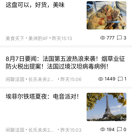
这盘可以，好货，美味
777
3
美食天下
美洲豹XF
昨天15:13
8月7日要闻：法国第五波热浪来袭！烟草业征
防火税出提案！法国过境汉坦病毒病例！
1449
1
闲聊法国
长乐未央2015
昨天15:06
埃菲尔铁塔夏夜：电音派对！
194
0
闲聊法国
长乐未央2015
昨天15:03