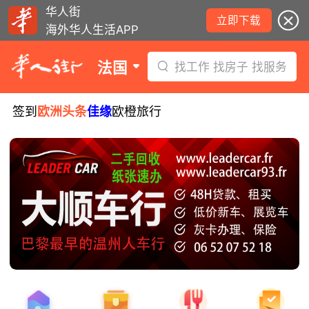
华人街
立即下载
海外华人生活APP
法国
找工作 找房子 找服务
签到
欧洲头条
佳缘
欧橙旅行