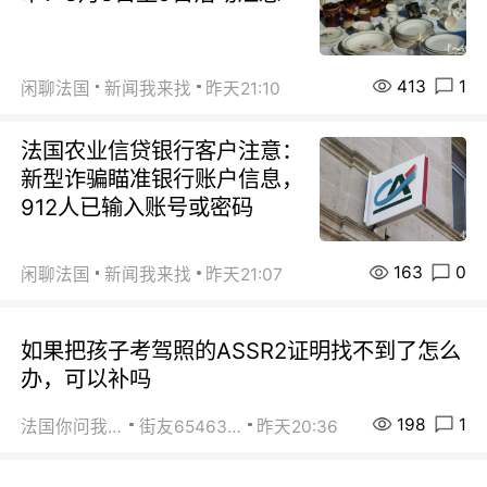
413
1
闲聊法国
新闻我来找
昨天21:10
法国农业信贷银行客户注意：
新型诈骗瞄准银行账户信息，
912人已输入账号或密码
163
0
闲聊法国
新闻我来找
昨天21:07
如果把孩子考驾照的ASSR2证明找不到了怎么
办，可以补吗
198
1
法国你问我答
街友65463281
昨天20:36