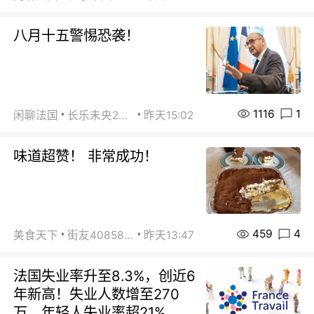
八月十五警惕恐袭！
1116
1
闲聊法国
长乐未央2015
昨天15:02
味道超赞！ 非常成功！
459
4
美食天下
街友40858442
昨天13:47
法国失业率升至8.3%，创近6
年新高！失业人数增至270
万，年轻人失业率超21%