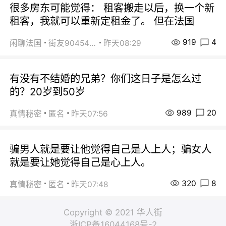
很多房东可能觉得： 租客搬走以后，换一个新
租客，我就可以重新定租金了。 但在法国
919
4
闲聊法国
街友90454511
昨天08:29
有没有不结婚的兄弟？你们这日子是怎么过
的？20岁到50岁
989
20
真情秘密
匿名
昨天07:56
骗男人就是要让他觉得自己是人上人；骗女人
就是要让她觉得自己是心上人。
320
8
真情秘密
匿名
昨天07:48
Copyright © 2021 华人街
浙ICP备16044168号-2