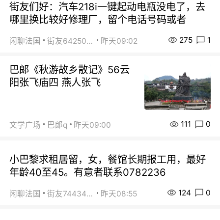
街友们好：汽车218i一键起动电瓶没电了，去
哪里换比较好修理厂，留个电话号码或者
275
1
闲聊法国
街友64250024
昨天09:02
巴郞《秋游故乡散记》56云
阳张飞庙四 燕人张飞
111
0
文学广场
巴郞q
昨天09:00
小巴黎求租居留，女，餐馆长期报工用，最好
年龄40至45。有意者联系0782236
124
0
闲聊法国
街友74434350
昨天08:55