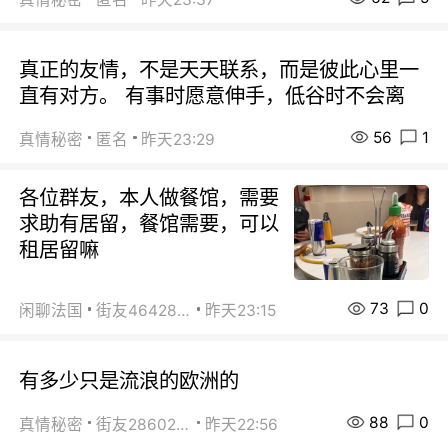
真正的友情，不是天天联系，而是彼此心里一
直有对方。 有事时愿意伸手，低谷时不会离
56
1
真情秘密
匿名
昨天23:29
各位群友，本人做餐馆，需要
求助有居留，餐馆需要，可以
租居留嘛
73
0
闲聊法国
街友46428878
昨天23:15
有多少只是流浪的欧洲的
88
0
真情秘密
街友28602925
昨天22:56