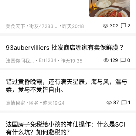
302
2
美食天下
街友472838572
昨天20:18
93aubervilliers 批发商店哪家有卖保鲜膜 ？
129
0
Ert1234
法国你问我答
昨天19:35
错过黄昏晚霞，还有满天星辰，海与风，温与
柔，爱与不爱皆自由。
87
1
真情秘密
匿名
昨天19:24
法国房子免税给小孩的神仙操作：什么是SCI
有什么坑？如何避税的？