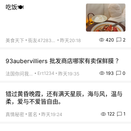
吃饭🍽️
420
2
美食天下
街友472838572
昨天20:18
93aubervilliers 批发商店哪家有卖保鲜膜 ？
193
0
Ert1234
法国你问我答
昨天19:35
错过黄昏晚霞，还有满天星辰，海与风，温与
柔，爱与不爱皆自由。
122
1
真情秘密
匿名
昨天19:24