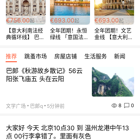
包拼房~
€756.00
€693.00
€693.00
起
起
起
【意大利南法经
全年团期！永恒
全年团期！文艺
典循环线】 巴黎
绿线 「意国法
金线 【意大利一
上下 所有日期铁
南」巴黎上下 去
地】 循环7日游
发！ 全程四星级
意大利 南法 99
全程693欧/人起
推荐
跳蚤市场
房屋店铺
生活服务
新闻
宾馆 108欧/天起
欧/天起 ~包拼房
每周铁发！
全程756欧/位
巴郞《秋游故乡散记》56云
阳张飞庙五 头在云阳
8
0
文学广场
巴郞q
5分钟前
大家好 今天 北京10点30 到 温州龙港中午13
点 00行李拿错了。里面有灰色