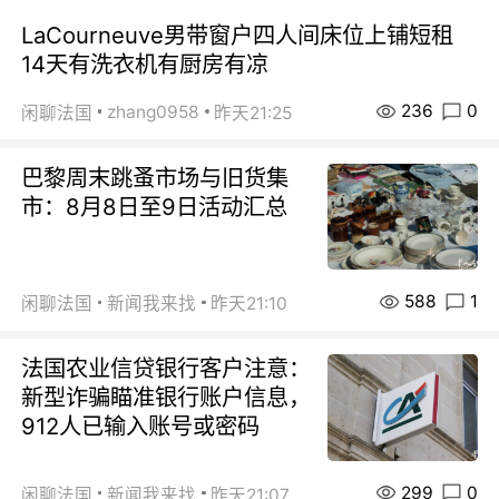
LaCourneuve男带窗户四人间床位上铺短租
14天有洗衣机有厨房有凉
236
0
zhang0958
闲聊法国
昨天21:25
巴黎周末跳蚤市场与旧货集
市：8月8日至9日活动汇总
588
1
闲聊法国
新闻我来找
昨天21:10
法国农业信贷银行客户注意：
新型诈骗瞄准银行账户信息，
912人已输入账号或密码
299
0
闲聊法国
新闻我来找
昨天21:07