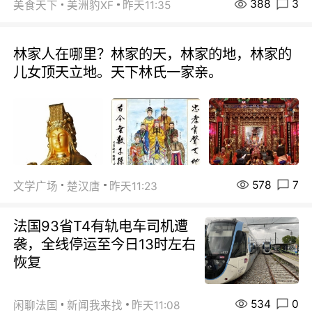
388
3
美食天下
美洲豹XF
昨天11:35
林家人在哪里？林家的天，林家的地，林家的
儿女顶天立地。天下林氏一家亲。
578
7
文学广场
楚汉唐
昨天11:23
法国93省T4有轨电车司机遭
袭，全线停运至今日13时左右
恢复
534
0
闲聊法国
新闻我来找
昨天11:08