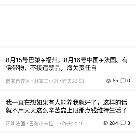
8月15号巴黎✈️福州。8月16号中国✈️法国。有
偿带物，不接违禁品，海关责任自
55
0
商家自荐区
林家二小姐
昨天22:53
我一直在想如果有人能养我就好了，这样的话
就不用天天这么辛苦靠上班那点钱维持生活了
284
3
闲聊法国
巴黎小卡拉咪
昨天22:19