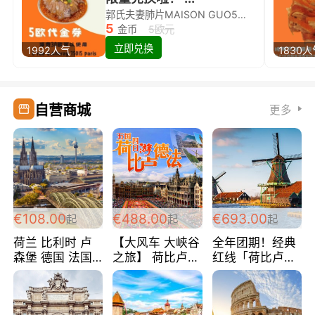
郭氏夫妻肺片MAISON GUO5欧代金券限量兑换啦！
5
金币
5欧元
立即兑换
1992人气
1830
自营商城
更多
€108.00
€488.00
€693.00
起
起
起
荷兰 比利时 卢
【大风车 大峡谷
全年团期！经典
森堡 德国 法国
之旅】 荷比卢德
红线「荷比卢德
超爽玩遍西欧 循
法 巴黎上下 经
法」七天循环 五
环线 全程四星宾
典五国四日游
国 仅售99欧/人/
馆 108欧/人/天
488欧/人
天！巴黎上下！