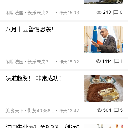
240
0
闲聊法国
长乐未央2015
昨天15:03
八月十五警惕恐袭！
1414
1
闲聊法国
长乐未央2015
昨天15:02
味道超赞！ 非常成功！
504
5
美食天下
街友40858442
昨天13:47
法国失业率升至8.3%，创近6