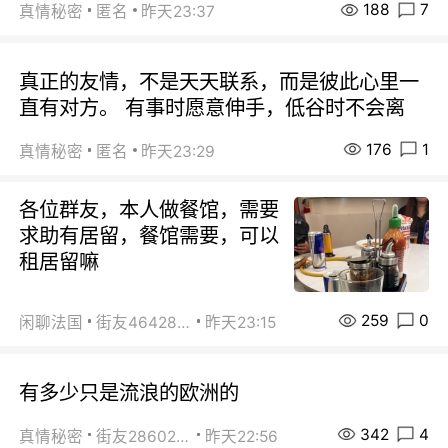
188
7
真情秘密
匿名
昨天23:37
真正的友情，不是天天联系，而是彼此心里一
直有对方。 有事时愿意伸手，低谷时不会离
176
1
真情秘密
匿名
昨天23:29
各位群友，本人做餐馆，需要
求助有居留，餐馆需要，可以
租居留嘛
259
0
闲聊法国
街友46428878
昨天23:15
有多少只是流浪的欧洲的
342
4
真情秘密
街友28602925
昨天22:56