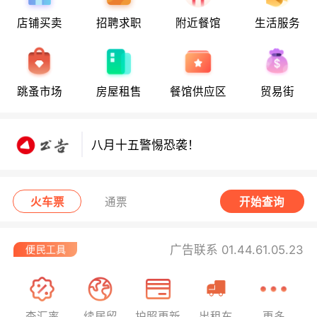
店铺买卖
招聘求职
附近餐馆
生活服务
八月十五警惕恐袭！
跳蚤市场
房屋租售
餐馆供应区
贸易街
八月十五警惕恐袭！
八月十五警惕恐袭！
火车票
通票
开始查询
广告联系 01.44.61.05.23
查汇率
续居留
护照更新
出租车
更多