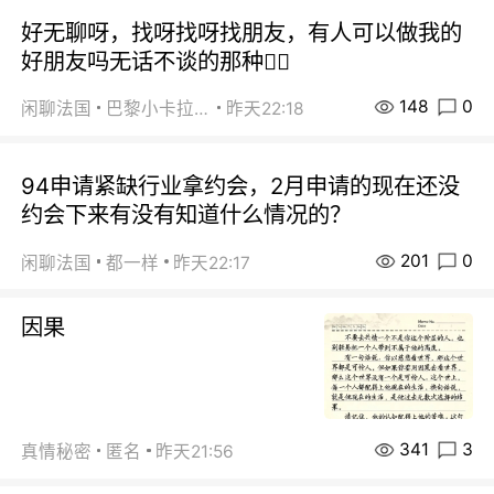
好无聊呀，找呀找呀找朋友，有人可以做我的
好朋友吗无话不谈的那种😮‍💨
148
0
闲聊法国
巴黎小卡拉咪
昨天22:18
94申请紧缺行业拿约会，2月申请的现在还没
约会下来有没有知道什么情况的？
201
0
闲聊法国
都一样
昨天22:17
因果
341
3
真情秘密
匿名
昨天21:56