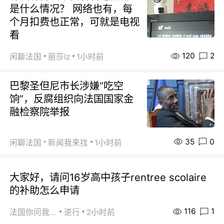
是什么情况？ 网络也有，每
个月扣费也正常，可就是电视
看
120
2
闲聊法国
丽莎lz
1小时前
巴黎圣但尼市长涉嫌“吃空
饷”，反腐组织向法国国家金
融检察院举报
35
0
闲聊法国
新闻我来找
1小时前
大家好，请问16岁高中孩子rentree scolaire
的补助怎么申请
116
1
法国你问我答
逆行
2小时前