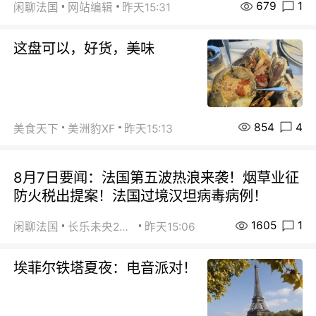
679
1
闲聊法国
网站编辑
昨天15:31
这盘可以，好货，美味
854
4
美食天下
美洲豹XF
昨天15:13
8月7日要闻：法国第五波热浪来袭！烟草业征
防火税出提案！法国过境汉坦病毒病例！
1605
1
闲聊法国
长乐未央2015
昨天15:06
埃菲尔铁塔夏夜：电音派对！