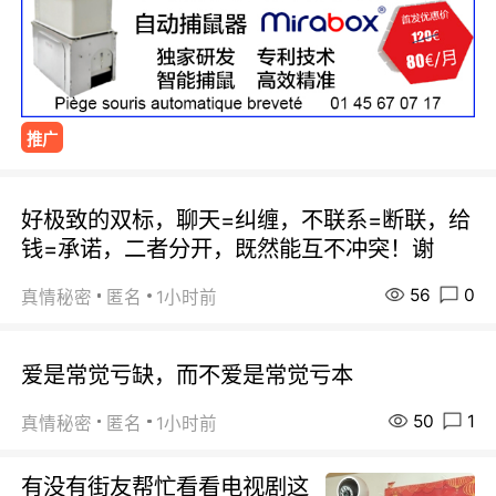
推广
好极致的双标，聊天=纠缠，不联系=断联，给
钱=承诺，二者分开，既然能互不冲突！谢
56
0
真情秘密
匿名
1小时前
爱是常觉亏缺，而不爱是常觉亏本
50
1
真情秘密
匿名
1小时前
有没有街友帮忙看看电视剧这