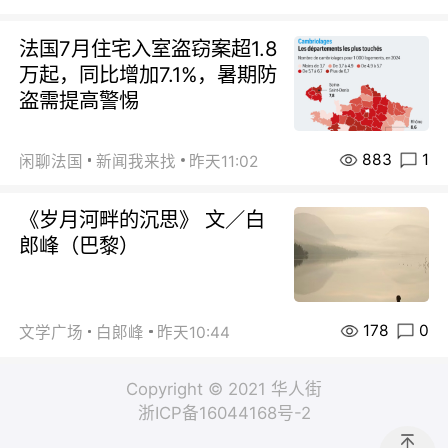
法国7月住宅入室盗窃案超1.8
万起，同比增加7.1%，暑期防
盗需提高警惕
883
1
闲聊法国
新闻我来找
昨天11:02
《岁月河畔的沉思》 文／白
郎峰（巴黎）
178
0
文学广场
白郞峰
昨天10:44
Copyright © 2021 华人街
浙ICP备16044168号-2