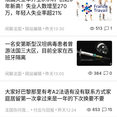
年新高！失业人数增至270
万，年轻人失业率超21%
513
1
闲聊法国
网站编辑
昨天13:30
一名安第斯型汉坦病毒患者曾
游法国三大区，目前全家在西
班牙隔离
384
0
闲聊法国
网站编辑
昨天13:05
大家好巴黎那里有考A2法语有没有联系方式家
庭居留第一次拿过来是一年的下次换要不要
653
15
法国你问我答
付出与回报
昨天12:24