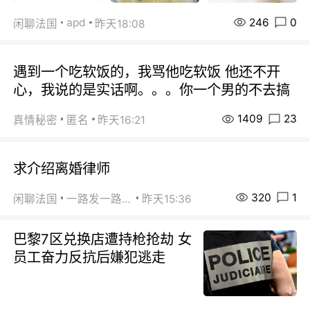
246
0
apd
闲聊法国
昨天18:08
遇到一个吃软饭的，我骂他吃软饭 他还不开
心，我说的是实话啊。。。你一个男的不去搞
1409
23
真情秘密
匿名
昨天16:21
求介绍离婚律师
320
1
闲聊法国
一路发一路发
昨天15:36
巴黎7区兑换店遭持枪抢劫 女
员工奋力反抗后嫌犯逃走