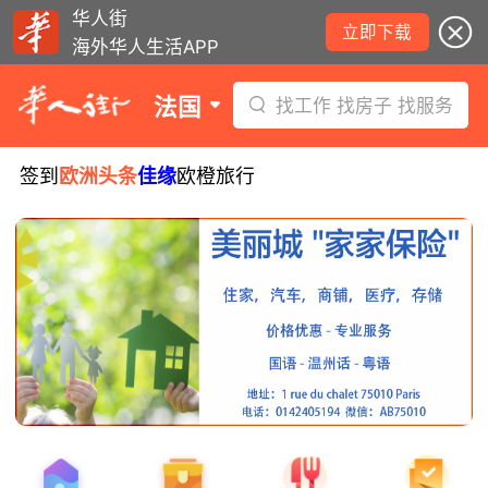
华人街
立即下载
海外华人生活APP
法国
找工作 找房子 找服务
签到
欧洲头条
佳缘
欧橙旅行