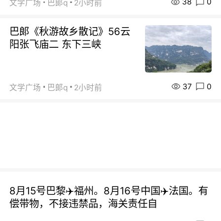
38
0
文学广场
巴郞q
2小时前
巴郞《秋游故乡散记》56云
阳张飞庙二 东下三峡
37
0
文学广场
巴郞q
2小时前
8月15号巴黎✈️福州。8月16号中国✈️法国。有
偿带物，不接违禁品，海关责任自