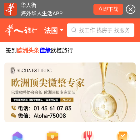
华人街
立即下载
海外华人生活APP
法国
找工作 找房子 找服务
签到
欧洲头条
佳缘
欧橙旅行