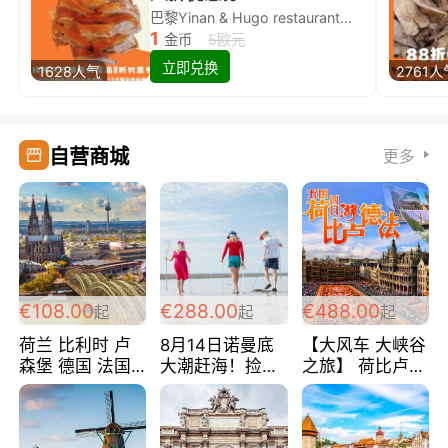
巴黎Yinan & Hugo restaurant除简餐类全场8折
1
金币
5欧元
立即兑换
1628人气
2761人
自营商城
更多
€108.00
€288.00
€488.00
起
起
起
荷兰 比利时 卢
8月14日诺曼底
【大风车 大峡谷
森堡 德国 法国
大潮赶海！捡海
之旅】 荷比卢德
超爽玩遍西欧 循
鲜！轻轻松松海
法 巴黎上下 经
环线 全程四星宾
边爽玩三日游
典五国四日游
馆 108欧/人/天
288欧/人
488欧/人