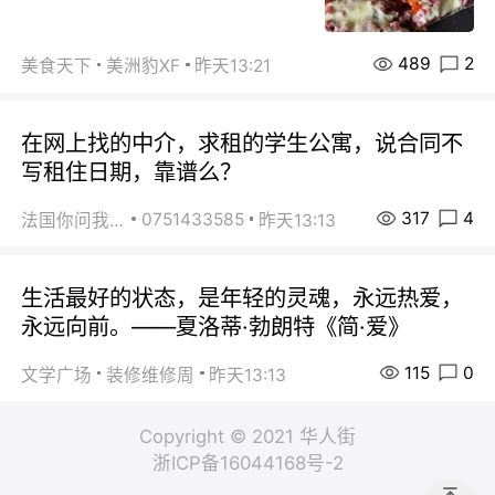
489
2
美食天下
美洲豹XF
昨天13:21
在网上找的中介，求租的学生公寓，说合同不
写租住日期，靠谱么？
317
4
0751433585
法国你问我答
昨天13:13
生活最好的状态，是年轻的灵魂，永远热爱，
永远向前。——夏洛蒂·勃朗特《简·爱》
115
0
文学广场
装修维修周
昨天13:13
Copyright © 2021 华人街
浙ICP备16044168号-2