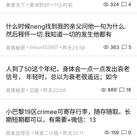
324
4
美食天下
美洲豹XF
11小时前
什么时候neng找到我的亲父问他一句为什么.
然后释怀一切.我知道一切的发生他都有
363
5
linkun152957
真情秘密
昨天23:58
人到了50这个年纪，身体会一点一点发出哀老
信号， 年轻时，总以为衰老很遥远；如今
889
18
真情秘密
迈狼
昨天23:00
小巴黎19区crimee可寄存行李，随存随取。长
期短期都可以，有需要+微信：13
159
0
商家自荐区
林家二小姐
昨天22:11