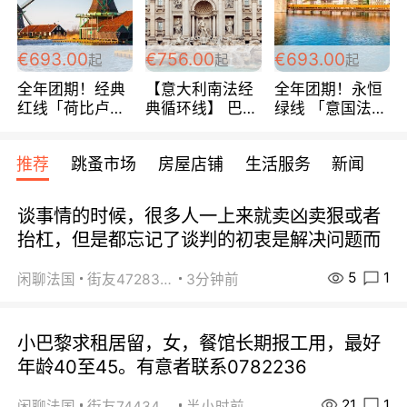
€693.00
€756.00
€693.00
起
起
起
全年团期！经典
【意大利南法经
全年团期！永恒
红线「荷比卢德
典循环线】 巴黎
绿线 「意国法
法」七天循环 五
上下 所有日期铁
南」巴黎上下 去
国 仅售99欧/人/
发！ 全程四星级
意大利 南法 99
推荐
跳蚤市场
房屋店铺
生活服务
新闻
天！巴黎上下！
宾馆 108欧/天起
欧/天起 ~包拼房
包拼房~
全程756欧/位
谈事情的时候，很多人一上来就卖凶卖狠或者
抬杠，但是都忘记了谈判的初衷是解决问题而
5
1
闲聊法国
街友472838572
3分钟前
小巴黎求租居留，女，餐馆长期报工用，最好
年龄40至45。有意者联系0782236
21
1
闲聊法国
街友74434350
半小时前