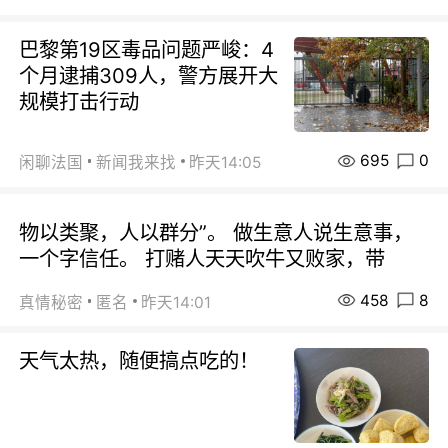
巴黎第19区毒品问题严峻：4
个月逮捕309人，警方展开大
规模打击行动
695
0
闲聊法国
新闻我来找
昨天14:05
物以类聚，人以群分”。 做生意人说生意事，
一个字信任。 打赌人天天吹牛又败家，带
458
8
真情秘密
匿名
昨天14:01
天气太热，随便搞点吃的！