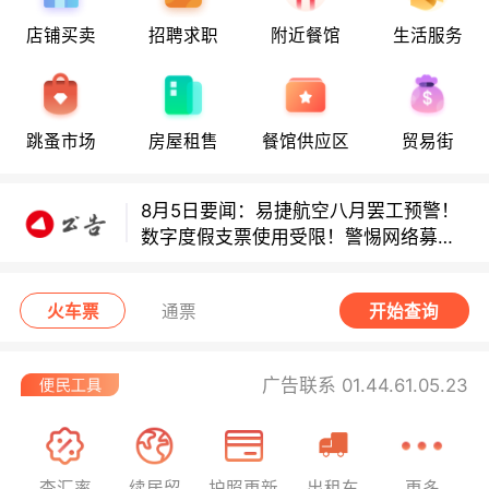
店铺买卖
招聘求职
附近餐馆
生活服务
8月5日要闻：易捷航空八月罢工预警！
跳蚤市场
房屋租售
餐馆供应区
贸易街
数字度假支票使用受限！警惕网络募捐
骗局！
8月5日要闻：易捷航空八月罢工预警！
数字度假支票使用受限！警惕网络募捐
骗局！
8月5日要闻：易捷航空八月罢工预警！
数字度假支票使用受限！警惕网络募捐
火车票
通票
开始查询
骗局！
广告联系 01.44.61.05.23
查汇率
续居留
护照更新
出租车
更多