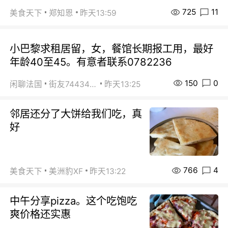
725
11
美食天下
郑知恩
昨天13:59
小巴黎求租居留，女，餐馆长期报工用，最好
年龄40至45。有意者联系0782236
150
0
闲聊法国
街友74434350
昨天13:25
邻居还分了大饼给我们吃，真
好
766
4
美食天下
美洲豹XF
昨天13:22
中午分享pizza。这个吃饱吃
爽价格还实惠