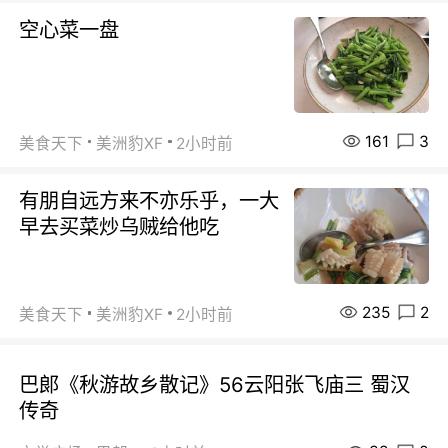
空心菜一盘
161
3
美食天下
美洲豹XF
2小时前
有朋自远方来不亦乐乎，一大
早去买菜炒乌贼给他吃
235
2
美食天下
美洲豹XF
2小时前
巴郞《秋游故乡散记》56云阳张飞庙三 蜀汉
传奇