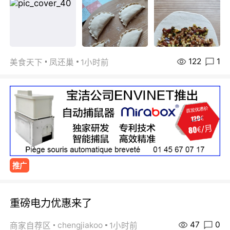
122
1
美食天下
凤还巢
1小时前
推广
重磅电力优惠来了
47
0
chengjiakoo
商家自荐区
1小时前