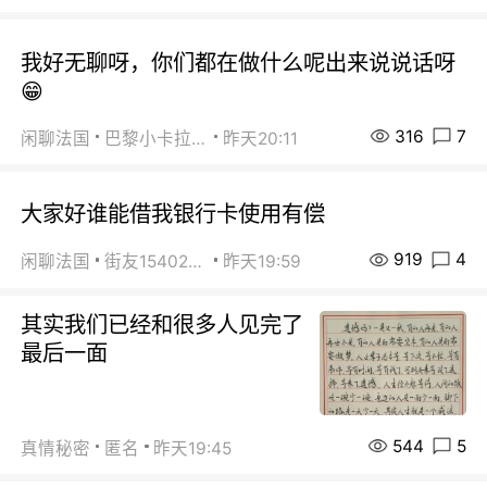
我好无聊呀，你们都在做什么呢出来说说话呀
😁
316
7
闲聊法国
巴黎小卡拉咪
昨天20:11
大家好谁能借我银行卡使用有偿
919
4
闲聊法国
街友15402223
昨天19:59
其实我们已经和很多人见完了
最后一面
544
5
真情秘密
匿名
昨天19:45