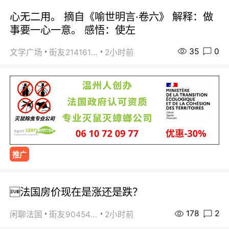
心无二用。 摘自《喻世明言·卷六》 解释：做
事要一心一意。 感悟：使左
35
0
文学广场
街友21416156
2小时前
推广
法国房价现在是涨还是跌？
178
2
闲聊法国
街友90454511
2小时前