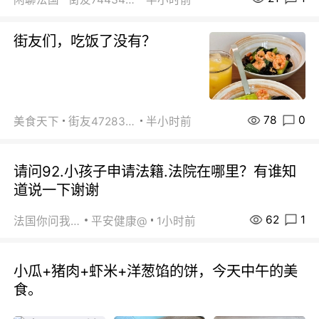
街友们，吃饭了没有？
78
0
美食天下
街友472838572
半小时前
请问92.小孩子申请法籍.法院在哪里？有谁知
道说一下谢谢
62
1
法国你问我答
平安健康@
1小时前
小瓜+猪肉+虾米+洋葱馅的饼，今天中午的美
食。