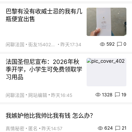
巴黎有没有收威士忌的我有几
瓶便宜出售
592
0
闲聊法国
街友15402223
昨天17:34
法国圣但尼宣布：2026年秋
季开学，小学生可免费领取学
习用品
1328
19
闲聊法国
网站编辑
昨天16:45
我嫉妒他比我帅比我有钱 怎么办？
624
21
真情秘密
匿名
昨天14:57