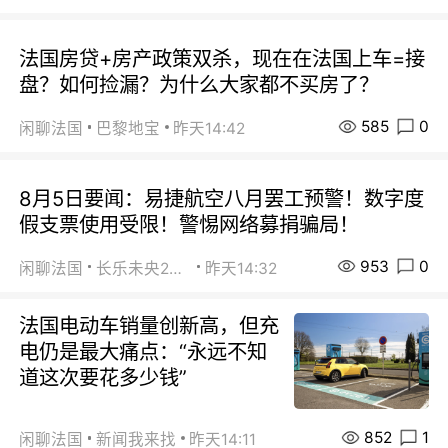
法国房贷+房产政策双杀，现在在法国上车=接
盘？如何捡漏？为什么大家都不买房了？
585
0
闲聊法国
巴黎地宝
昨天14:42
8月5日要闻：易捷航空八月罢工预警！数字度
假支票使用受限！警惕网络募捐骗局！
953
0
闲聊法国
长乐未央2015
昨天14:32
法国电动车销量创新高，但充
电仍是最大痛点：“永远不知
道这次要花多少钱”
852
1
闲聊法国
新闻我来找
昨天14:11