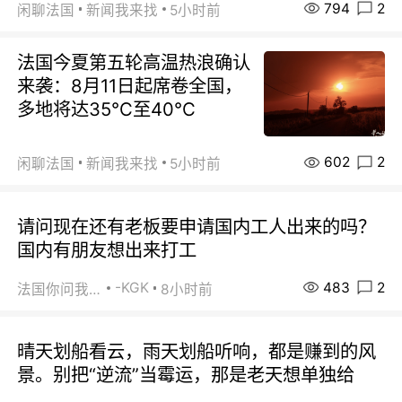
794
2
闲聊法国
新闻我来找
5小时前
法国今夏第五轮高温热浪确认
来袭：8月11日起席卷全国，
多地将达35℃至40℃
602
2
闲聊法国
新闻我来找
5小时前
请问现在还有老板要申请国内工人出来的吗？
国内有朋友想出来打工
483
2
-KGK
法国你问我答
8小时前
晴天划船看云，雨天划船听响，都是赚到的风
景。别把“逆流”当霉运，那是老天想单独给