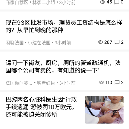
45
0
商家自荐区
林家二小姐
3小时前
现在93区批发市场，理货员工资结构是怎么样
的？从早忙到晚的那种
287
2
闲聊法国
小建在法国
3小时前
请问一下街友，厨房，厕所的管道疏通机，法
国哪个公司有卖的，有知道的说一下′
110
2
法国你问我答
笑看红臣
3小时前
巴黎两名心脏科医生因“行政
手续遗漏”恐被罚10万欧元，
还可能被迫关闭诊所