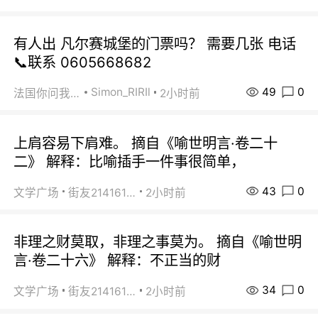
有人出 凡尔赛城堡的门票吗？ 需要几张 电话
📞联系 0605668682
49
0
Simon_RIRIl
法国你问我答
2小时前
上肩容易下肩难。 摘自《喻世明言·卷二十
二》 解释：比喻插手一件事很简单，
43
0
文学广场
街友21416156
2小时前
非理之财莫取，非理之事莫为。 摘自《喻世明
言·卷二十六》 解释：不正当的财
34
0
文学广场
街友21416156
2小时前