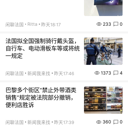
233
0
Ritta
闲聊法国
昨天18:17
法国拟全国强制骑行戴头盔，
自行车、电动滑板车等或将统
一规定
1373
4
闲聊法国
新闻我来找
昨天17:46
巴黎多个街区“禁止外带酒类
销售”规定被法院部分撤销，
便利店胜诉
360
0
闲聊法国
新闻我来找
昨天17:39