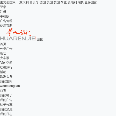
去其他国家：
意大利
西班牙
德国
美国
英国
荷兰
奥地利
瑞典
更多国家
登录
注册
手机版
广告管理
使用帮助
法国
首页
分类广告
论坛
火车票
我的空间
欧橙旅行
活动
欧洲头条
我的空间
wodekongjian
首页
我的帖子
我的广告
帖子收藏
我的消息
我的日志