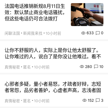
法国电话推销新规8月11日生
效：默认禁止商业电话骚扰，
但这些电话仍可合法拨打
633
0
闲聊法国
新闻我来找
10小时前
让你不舒服的人，实际上是你让他太舒服了。
让你难过的人，说白了是你没让他难过。看不
280
10
真情秘密
匿名
10小时前
心邪者多疑，量小者易怒，才疏者好辩，志短
者常怨，品劣者善妒，心虚者声高，志浅者固
152
3
真情秘密
匿名
10小时前