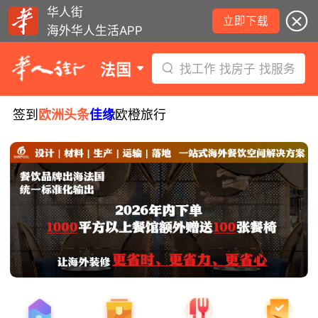
华人街
立即下载
海外华人生活APP
法国
找工作 找房子 找服务
签到
欧洲头条
佳缘
欧橙旅行