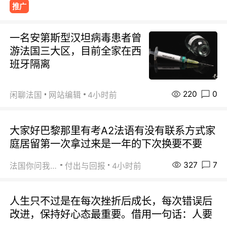
推广
一名安第斯型汉坦病毒患者曾
游法国三大区，目前全家在西
班牙隔离
220
0
闲聊法国
网站编辑
4小时前
大家好巴黎那里有考A2法语有没有联系方式家
庭居留第一次拿过来是一年的下次换要不要
327
7
法国你问我答
付出与回报
4小时前
人生只不过是在每次挫折后成长，每次错误后
改进，保持好心态最重要。借用一句话：人要