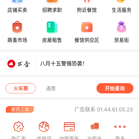
店铺买卖
招聘求职
附近餐馆
生活服务
八月十五警惕恐袭！
跳蚤市场
房屋租售
餐馆供应区
贸易街
八月十五警惕恐袭！
八月十五警惕恐袭！
火车票
通票
开始查询
广告联系 01.44.61.05.23
查汇率
续居留
护照更新
出租车
更多