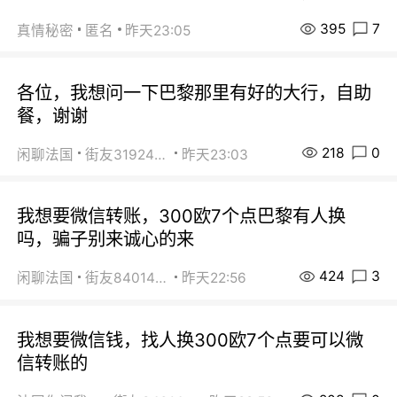
395
7
真情秘密
匿名
昨天23:05
各位，我想问一下巴黎那里有好的大行，自助
餐，谢谢
218
0
闲聊法国
街友31924072
昨天23:03
我想要微信转账，300欧7个点巴黎有人换
吗，骗子别来诚心的来
424
3
闲聊法国
街友84014588
昨天22:56
我想要微信钱，找人换300欧7个点要可以微
信转账的