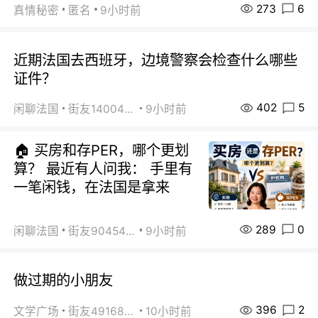
273
6
真情秘密
匿名
9小时前
近期法国去西班牙，边境警察会检查什么哪些
证件？
402
5
闲聊法国
街友14004820
9小时前
🏠 买房和存PER，哪个更划
算？ 最近有人问我： 手里有
一笔闲钱，在法国是拿来
289
0
闲聊法国
街友90454511
9小时前
做过期的小朋友
396
2
文学广场
街友49168527
10小时前