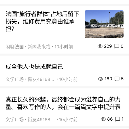
法国“旅行者群体”占地后留下
损失，维修费用究竟由谁承
担？
229
0
闲聊法国
新闻我来找
10小时前
成全他人也是成就自己
160
5
文学广场
街友49168527
10小时前
真正长久的兴趣，最终都会成为滋养自己的力
量。喜欢写作的人，会在一篇篇文字中提升表
86
1
文学广场
街友49168527
10小时前