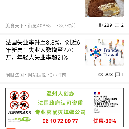
289
2
美食天下
街友40858442
3小时前
法国失业率升至8.3%，创近6
年新高！失业人数增至270
万，年轻人失业率超21%
263
1
闲聊法国
网站编辑
3小时前