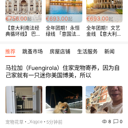
包拼房~
€756.00
€693.00
€693.00
起
起
起
【意大利南法经
全年团期！永恒
全年团期！文艺
典循环线】 巴黎
绿线 「意国法
金线 【意大利一
上下 所有日期铁
南」巴黎上下 去
地】 循环7日游
发！ 全程四星级
意大利 南法 99
全程693欧/人起
推荐
跳蚤市场
房屋店铺
生活服务
新闻
宾馆 108欧/天起
欧/天起 ~包拼房
每周铁发！
全程756欧/位
马拉加（Fuengirola）住家宠物寄养，因为自
己家就有一只迷你美国博美，所以
8
0
_Xqgce
宠物花草
5分钟前