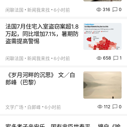
316
0
闲聊法国
新闻我来找
6小时前
法国7月住宅入室盗窃案超1.8
万起，同比增加7.1%，暑期防
盗需提高警惕
658
1
闲聊法国
新闻我来找
6小时前
《岁月河畔的沉思》 文／白
郎峰（巴黎）
112
0
文学广场
白郞峰
6小时前
家多孝子亲安乐，国有忠臣世泰平。 摘自《喻