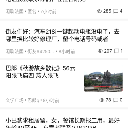
285
4
闲聊法国
匿名
7小时前
街友们好：汽车218i一键起动电瓶没电了，去
哪里换比较好修理厂，留个电话号码或者
207
1
闲聊法国
街友64250024
8小时前
巴郞《秋游故乡散记》56云
阳张飞庙四 燕人张飞
78
0
文学广场
巴郞q
8小时前
小巴黎求租居留，女，餐馆长期报工用，最好
年龄40至45。有意者联系0782236