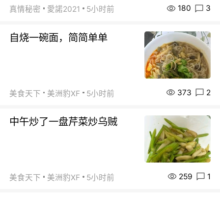
180
3
真情秘密
愛諾2021
5小时前
自烧一碗面，简简单单
373
2
美食天下
美洲豹XF
5小时前
中午炒了一盘芹菜炒乌贼
259
1
美食天下
美洲豹XF
5小时前