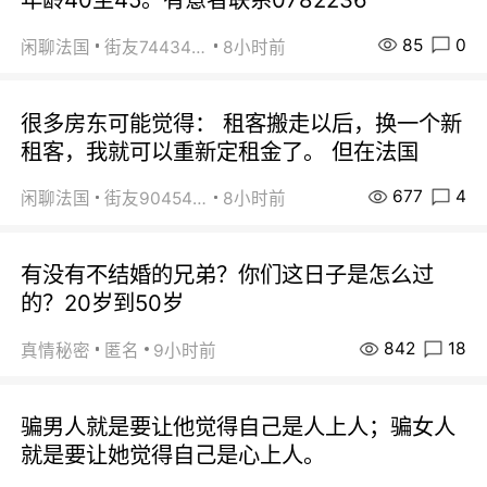
85
0
闲聊法国
街友74434350
8小时前
很多房东可能觉得： 租客搬走以后，换一个新
租客，我就可以重新定租金了。 但在法国
677
4
闲聊法国
街友90454511
8小时前
有没有不结婚的兄弟？你们这日子是怎么过
的？20岁到50岁
842
18
真情秘密
匿名
9小时前
骗男人就是要让他觉得自己是人上人；骗女人
就是要让她觉得自己是心上人。