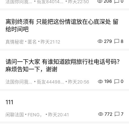
208
0
法国你问我答
街友84014588
昨天22:50
离别终须有 只能把这份情谊放在心底深处 留
给时间吧
279
8
真情秘密
匿名
昨天21:12
请问一下大家 有谁知道欧翔旅行社电话号码？
麻烦告知一下，谢谢
196
0
法国你问我答
街友44498484
昨天20:56
111
772
7
闲聊法国
FENG，
昨天20:41