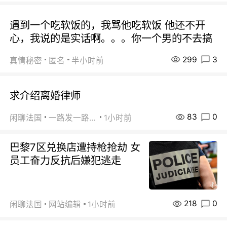
遇到一个吃软饭的，我骂他吃软饭 他还不开
心，我说的是实话啊。。。你一个男的不去搞
299
3
真情秘密
匿名
半小时前
求介绍离婚律师
83
0
闲聊法国
一路发一路发
1小时前
巴黎7区兑换店遭持枪抢劫 女
员工奋力反抗后嫌犯逃走
218
0
闲聊法国
网站编辑
1小时前