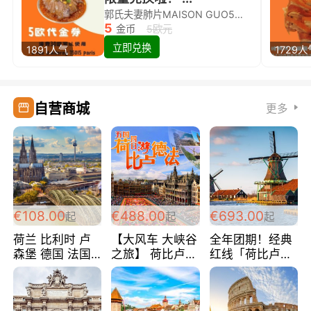
郭氏夫妻肺片MAISON GUO5欧代金券限量兑换啦！
5
金币
5欧元
立即兑换
1891人气
1729人
自营商城
更多
€108.00
€488.00
€693.00
起
起
起
荷兰 比利时 卢
【大风车 大峡谷
全年团期！经典
森堡 德国 法国
之旅】 荷比卢德
红线「荷比卢德
超爽玩遍西欧 循
法 巴黎上下 经
法」七天循环 五
环线 全程四星宾
典五国四日游
国 仅售99欧/人/
馆 108欧/人/天
488欧/人
天！巴黎上下！