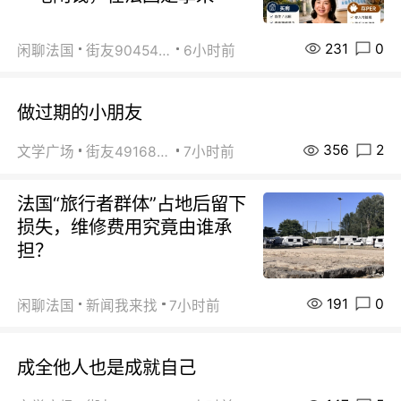
231
0
闲聊法国
街友90454511
6小时前
做过期的小朋友
356
2
文学广场
街友49168527
7小时前
法国“旅行者群体”占地后留下
损失，维修费用究竟由谁承
担？
191
0
闲聊法国
新闻我来找
7小时前
成全他人也是成就自己