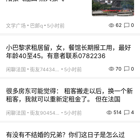
62
0
文学广场
巴郞q
5小时前
小巴黎求租居留，女，餐馆长期报工用，最好
年龄40至45。有意者联系0782236
70
0
闲聊法国
街友74434350
5小时前
很多房东可能觉得： 租客搬走以后，换一个新
租客，我就可以重新定租金了。 但在法国
514
4
闲聊法国
街友90454511
5小时前
有没有不结婚的兄弟？你们这日子是怎么过