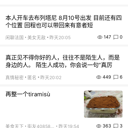
本人开车去布列塔尼 8月10号出发 目前还有四
个位置 回程也可以带回来有意者短
147
0
闲聊法国
美女无敌
昨天20:05
真正见不得你好的人，往往不是陌生人，而是
身边的人。 陌生人成功，你会说一句“真厉
449
6
真情秘密
匿名
昨天20:02
再整一个tiramisù
363
3
美食天下
街友40858442
昨天19:54