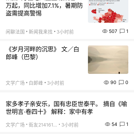
万起，同比增加7.1%，暑期防
盗需提高警惕
507
1
闲聊法国
新闻我来找
3小时前
《岁月河畔的沉思》 文／白
郎峰（巴黎）
90
0
文学广场
白郞峰
3小时前
家多孝子亲安乐，国有忠臣世泰平。 摘自《喻
世明言·卷四十》 解释：家中有孝
54
1
文学广场
街友21416156
3小时前