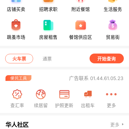
店铺买卖
招聘求职
附近餐馆
生活服务
跳蚤市场
房屋租售
餐馆供应区
贸易街
火车票
通票
开始查询
广告联系 01.44.61.05.23
查汇率
续居留
护照更新
出租车
更多
华人社区
更多