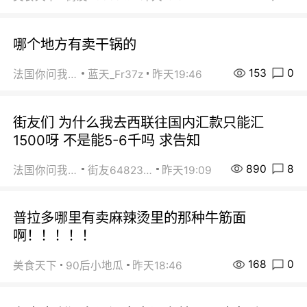
哪个地方有卖干锅的
153
0
法国你问我答
蓝天_Fr37z
昨天19:46
街友们 为什么我去西联往国内汇款只能汇
1500呀 不是能5-6千吗 求告知
890
8
法国你问我答
街友64823891
昨天19:09
普拉多哪里有卖麻辣烫里的那种牛筋面
啊！！！！！
168
0
美食天下
90后小地瓜
昨天18:46