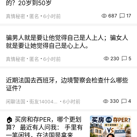
的？20岁到50岁
687
17
真情秘密
匿名
6小时前
骗男人就是要让他觉得自己是人上人；骗女人
就是要让她觉得自己是心上人。
230
5
真情秘密
匿名
6小时前
近期法国去西班牙，边境警察会检查什么哪些
证件？
330
4
闲聊法国
街友14004820
6小时前
🏠 买房和存PER，哪个更划
算？ 最近有人问我： 手里有
一笔闲钱，在法国是拿来