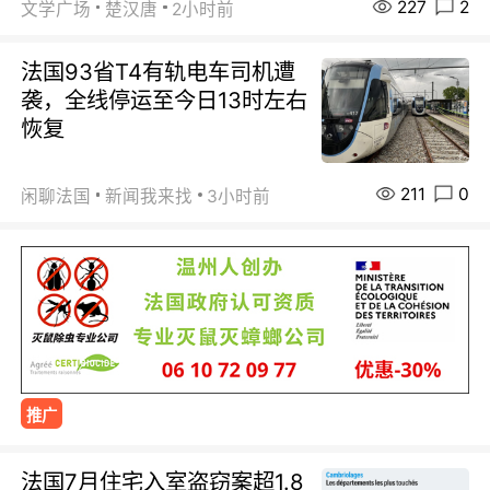
227
2
文学广场
楚汉唐
2小时前
法国93省T4有轨电车司机遭
袭，全线停运至今日13时左右
恢复
211
0
闲聊法国
新闻我来找
3小时前
推广
法国7月住宅入室盗窃案超1.8