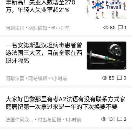
年新高！失业人数增至270
万，年轻人失业率超21%
85
1
闲聊法国
网站编辑
半小时前
一名安第斯型汉坦病毒患者曾
游法国三大区，目前全家在西
班牙隔离
89
0
闲聊法国
网站编辑
1小时前
大家好巴黎那里有考A2法语有没有联系方式家
庭居留第一次拿过来是一年的下次换要不要
131
2
法国你问我答
付出与回报
1小时前