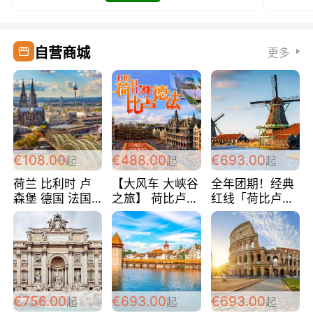
自营商城
更多
€108.00
€488.00
€693.00
起
起
起
荷兰 比利时 卢
【大风车 大峡谷
全年团期！经典
森堡 德国 法国
之旅】 荷比卢德
红线「荷比卢德
超爽玩遍西欧 循
法 巴黎上下 经
法」七天循环 五
环线 全程四星宾
典五国四日游
国 仅售99欧/人/
馆 108欧/人/天
488欧/人
天！巴黎上下！
包拼房~
€756.00
€693.00
€693.00
起
起
起