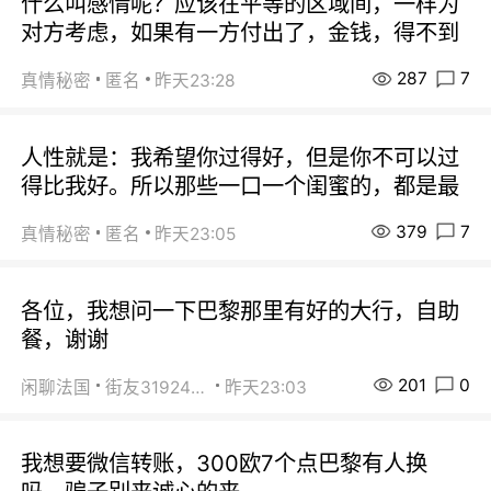
什么叫感情呢？应该在平等的区域间，一样为
对方考虑，如果有一方付出了，金钱，得不到
287
7
真情秘密
匿名
昨天23:28
人性就是：我希望你过得好，但是你不可以过
得比我好。所以那些一口一个闺蜜的，都是最
379
7
真情秘密
匿名
昨天23:05
各位，我想问一下巴黎那里有好的大行，自助
餐，谢谢
201
0
闲聊法国
街友31924072
昨天23:03
我想要微信转账，300欧7个点巴黎有人换