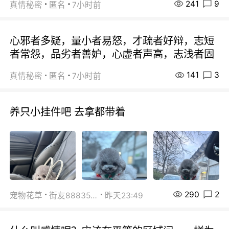
241
9
真情秘密
匿名
7小时前
心邪者多疑，量小者易怒，才疏者好辩，志短
者常怨，品劣者善妒，心虚者声高，志浅者固
141
3
真情秘密
匿名
7小时前
养只小挂件吧 去拿都带着
290
2
宠物花草
街友88835518
昨天23:49