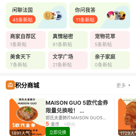
闲聊法国
你问我答
45条新帖
11条新帖
商家自荐区
真情秘密
宠物花草
1条新帖
91条新帖
5条新帖
美食天下
文学广场
亲子家庭
7条新帖
21条新帖
0条新帖
积分商城
更多
MAISON GUO 5欧代金券
限量兑换啦！ ...
郭氏夫妻肺片MAISON GUO5欧代金券限量兑换啦！
5
金币
5欧元
立即兑换
1891人气
1729人