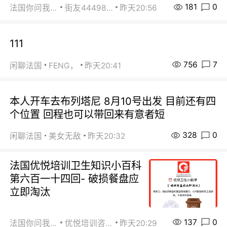
181
0
法国你问我答
街友44498484
昨天20:56
111
756
7
闲聊法国
FENG，
昨天20:41
本人开车去布列塔尼 8月10号出发 目前还有四
个位置 回程也可以带回来有意者短
328
0
闲聊法国
美女无敌
昨天20:32
法国优悦培训卫生知识小百科
第六百一十四回- 破损餐盘应
立即淘汰
137
0
法国你问我答
优悦培训咨询
昨天20:29