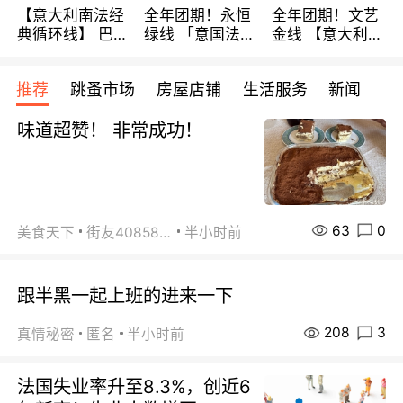
【意大利南法经
全年团期！永恒
全年团期！文艺
典循环线】 巴黎
绿线 「意国法
金线 【意大利一
上下 所有日期铁
南」巴黎上下 去
地】 循环7日游
发！ 全程四星级
意大利 南法 99
全程693欧/人起
推荐
跳蚤市场
房屋店铺
生活服务
新闻
宾馆 108欧/天起
欧/天起 ~包拼房
每周铁发！
全程756欧/位
味道超赞！ 非常成功！
63
0
美食天下
街友40858442
半小时前
跟半黑一起上班的进来一下
208
3
真情秘密
匿名
半小时前
法国失业率升至8.3%，创近6