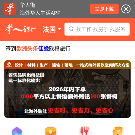
华人街
立即下载
海外华人生活APP
法国
找工作 找房子 找服务
签到
欧洲头条
佳缘
欧橙旅行