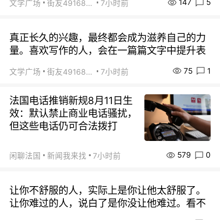
147
5
文学广场
街友49168527
7小时前
真正长久的兴趣，最终都会成为滋养自己的力
量。喜欢写作的人，会在一篇篇文字中提升表
75
1
文学广场
街友49168527
7小时前
法国电话推销新规8月11日生
效：默认禁止商业电话骚扰，
但这些电话仍可合法拨打
579
0
闲聊法国
新闻我来找
7小时前
让你不舒服的人，实际上是你让他太舒服了。
让你难过的人，说白了是你没让他难过。看不