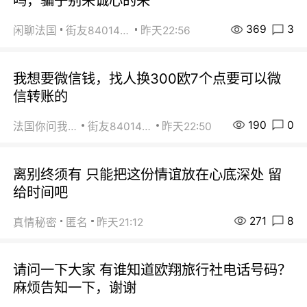
吗，骗子别来诚心的来
369
3
闲聊法国
街友84014588
昨天22:56
我想要微信钱，找人换300欧7个点要可以微
信转账的
190
0
法国你问我答
街友84014588
昨天22:50
离别终须有 只能把这份情谊放在心底深处 留
给时间吧
271
8
真情秘密
匿名
昨天21:12
请问一下大家 有谁知道欧翔旅行社电话号码？
麻烦告知一下，谢谢