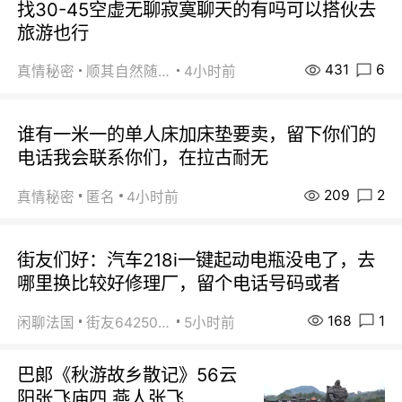
找30-45空虚无聊寂寞聊天的有吗可以搭伙去
旅游也行
431
6
真情秘密
顺其自然随缘
4小时前
谁有一米一的单人床加床垫要卖，留下你们的
电话我会联系你们，在拉古耐无
209
2
真情秘密
匿名
4小时前
街友们好：汽车218i一键起动电瓶没电了，去
哪里换比较好修理厂，留个电话号码或者
168
1
闲聊法国
街友64250024
5小时前
巴郞《秋游故乡散记》56云
阳张飞庙四 燕人张飞