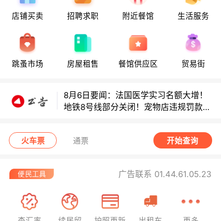
店铺买卖
招聘求职
附近餐馆
生活服务
8月6日要闻：法国医学实习名额大增！
地铁8号线部分关闭！宠物店违规罚款出
炉！
巴黎地铁音乐家海选启动！
跳蚤市场
房屋租售
餐馆供应区
贸易街
8月6日要闻：法国医学实习名额大增！
地铁8号线部分关闭！宠物店违规罚款出
炉！
巴黎地铁音乐家海选启动！
火车票
通票
开始查询
广告联系 01.44.61.05.23
查汇率
续居留
护照更新
出租车
更多