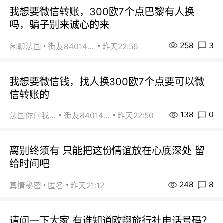
我想要微信转账，300欧7个点巴黎有人换
吗，骗子别来诚心的来
258
3
闲聊法国
街友84014588
昨天22:56
我想要微信钱，找人换300欧7个点要可以微
信转账的
138
0
法国你问我答
街友84014588
昨天22:50
离别终须有 只能把这份情谊放在心底深处 留
给时间吧
248
8
真情秘密
匿名
昨天21:12
请问一下大家 有谁知道欧翔旅行社电话号码？