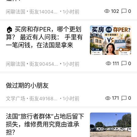
102
0
闲聊法国
街友14004820
1小时前
🏠 买房和存PER，哪个更划
算？ 最近有人问我： 手里有
一笔闲钱，在法国是拿来
111
0
闲聊法国
街友90454511
1小时前
做过期的小朋友
171
0
文学广场
街友49168527
1小时前
法国“旅行者群体”占地后留下
损失，维修费用究竟由谁承
担？