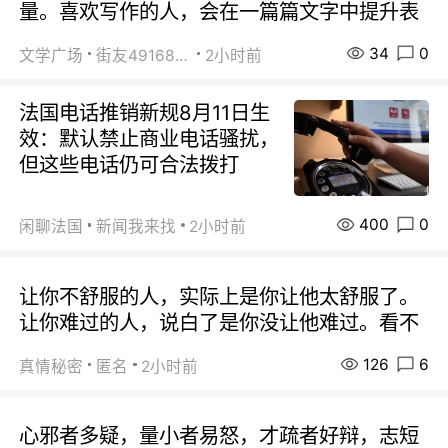
量。喜欢写作的人，会在一篇篇文字中提升表
34
0
文学广场
街友49168527
2小时前
法国电话推销新规8月11日生
效：默认禁止商业电话骚扰，
但这些电话仍可合法拨打
400
0
闲聊法国
新闻我来找
2小时前
让你不舒服的人，实际上是你让他太舒服了。
让你难过的人，说白了是你没让他难过。看不
126
6
真情秘密
匿名
2小时前
心邪者多疑，量小者易怒，才疏者好辩，志短