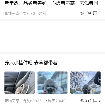
者常怨，品劣者善妒，心虚者声高，志浅者固
104
3
真情秘密
匿名
2小时前
养只小挂件吧 去拿都带着
231
2
宠物花草
街友88835518
昨天23:49