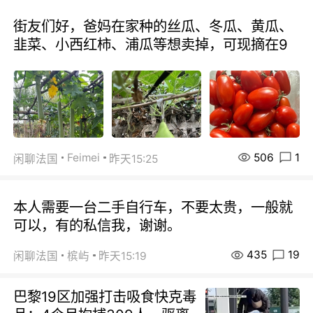
街友们好，爸妈在家种的丝瓜、冬瓜、黄瓜、
韭菜、小西红柿、浦瓜等想卖掉，可现摘在9
506
1
Feimei
闲聊法国
昨天15:25
本人需要一台二手自行车，不要太贵，一般就
可以，有的私信我，谢谢。
435
19
闲聊法国
槟屿
昨天15:19
巴黎19区加强打击吸食快克毒