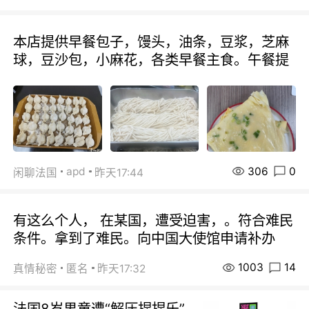
本店提供早餐包子，馒头，油条，豆浆，芝麻
球，豆沙包，小麻花，各类早餐主食。午餐提
306
0
apd
闲聊法国
昨天17:44
有这么个人， 在某国，遭受迫害，。符合难民
条件。拿到了难民。向中国大使馆申请补办
1003
14
真情秘密
匿名
昨天17:32
法国8岁男童遭“解压捏捏乐”