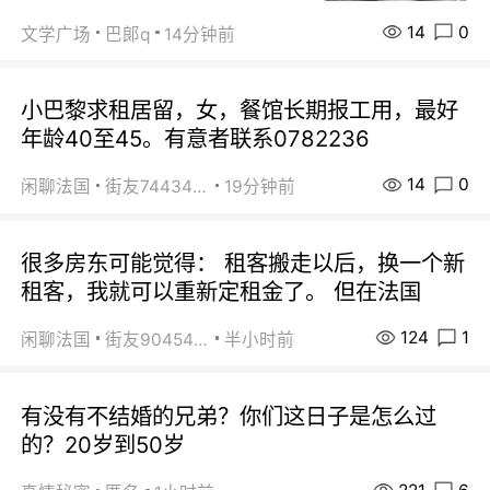
14
0
文学广场
巴郞q
14分钟前
小巴黎求租居留，女，餐馆长期报工用，最好
年龄40至45。有意者联系0782236
14
0
闲聊法国
街友74434350
19分钟前
很多房东可能觉得： 租客搬走以后，换一个新
租客，我就可以重新定租金了。 但在法国
124
1
闲聊法国
街友90454511
半小时前
有没有不结婚的兄弟？你们这日子是怎么过
的？20岁到50岁