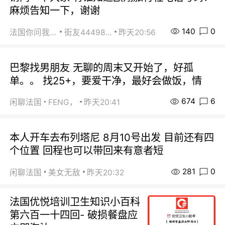
麻烦告知一下，谢谢
140
0
法国你问我答
街友44498484
昨天20:56
巴黎找男朋友 无聊的周末又开始了，好孤
单。。 找25+，要爱干净，最好会做饭，情
674
6
闲聊法国
FENG，
昨天20:41
本人开车去布列塔尼 8月10号出发 目前还有四
个位置 回程也可以带回来有意者短
281
0
闲聊法国
美女无敌
昨天20:32
法国优悦培训卫生知识小百科
第六百一十四回- 破损餐盘应