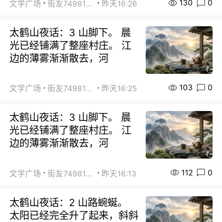
130
0
文学广场
街友74981146
昨天16:26
太鹤山夜话：3 山脚下。 晨
光已经铺满了整座村庄。 江
边的薄雾渐渐散去，河
103
0
文学广场
街友74981146
昨天16:25
太鹤山夜话：3 山脚下。 晨
光已经铺满了整座村庄。 江
边的薄雾渐渐散去，河
112
0
文学广场
街友74981146
昨天16:13
太鹤山夜话：2 山路蜿蜒。
太阳已经完全升了起来，斜斜