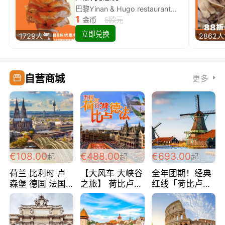
巴黎Yinan & Hugo restaurant除简餐类全场8折
1
金币
5欧元
立即兑换
1729人气
2862
自营商城
更多
€108.00
€488.00
€693.00
起
起
起
荷兰 比利时 卢
【大风车 大峡谷
全年团期！经典
森堡 德国 法国
之旅】 荷比卢德
红线「荷比卢德
超爽玩遍西欧 循
法 巴黎上下 经
法」七天循环 五
环线 全程四星宾
典五国四日游
国 仅售99欧/人/
馆 108欧/人/天
488欧/人
天！巴黎上下！