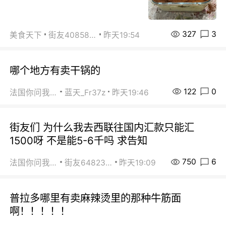
327
3
美食天下
街友40858442
昨天19:54
哪个地方有卖干锅的
122
0
法国你问我答
蓝天_Fr37z
昨天19:46
街友们 为什么我去西联往国内汇款只能汇
1500呀 不是能5-6千吗 求告知
750
6
法国你问我答
街友64823891
昨天19:09
普拉多哪里有卖麻辣烫里的那种牛筋面
啊！！！！！