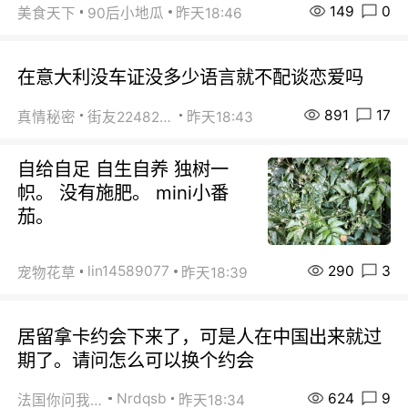
149
0
美食天下
90后小地瓜
昨天18:46
在意大利没车证没多少语言就不配谈恋爱吗
891
17
真情秘密
街友22482465
昨天18:43
自给自足 自生自养 独树一
帜。 没有施肥。 mini小番
茄。
290
3
lin14589077
宠物花草
昨天18:39
居留拿卡约会下来了，可是人在中国出来就过
期了。请问怎么可以换个约会
624
9
Nrdqsb
法国你问我答
昨天18:34