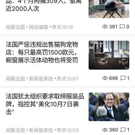
品：4个月拘捕309人、驱离
近2000人次
361
0
闲聊法国
网站编辑
昨天15:19
法国严惩违规出售猫狗宠物
店：每只最高罚1500欧元，
橱窗展示活体动物也将受罚
696
1
闲聊法国
新闻我来找
昨天15:07
法国犹太组织要求取缔服装品
牌，指控其“美化10月7日袭
击”
360
1
闲聊法国
新闻我来找
昨天15:03