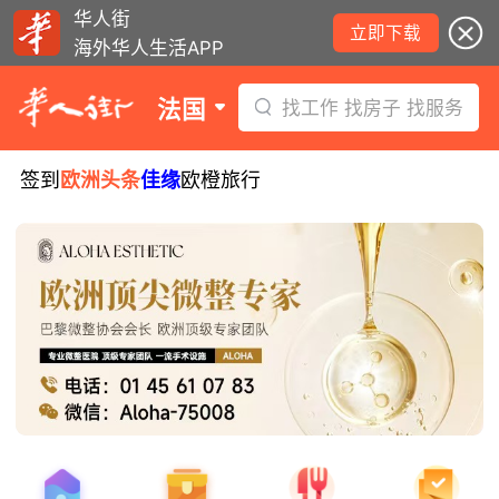
华人街
立即下载
海外华人生活APP
法国
找工作 找房子 找服务
签到
欧洲头条
佳缘
欧橙旅行