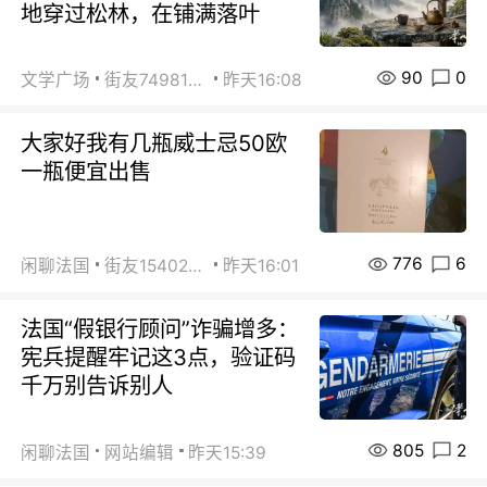
地穿过松林，在铺满落叶
90
0
文学广场
街友74981146
昨天16:08
大家好我有几瓶威士忌50欧
一瓶便宜出售
776
6
闲聊法国
街友15402223
昨天16:01
法国“假银行顾问”诈骗增多：
宪兵提醒牢记这3点，验证码
千万别告诉别人
805
2
闲聊法国
网站编辑
昨天15:39