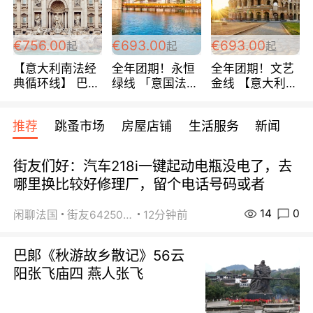
包拼房~
€756.00
€693.00
€693.00
起
起
起
【意大利南法经
全年团期！永恒
全年团期！文艺
典循环线】 巴黎
绿线 「意国法
金线 【意大利一
上下 所有日期铁
南」巴黎上下 去
地】 循环7日游
发！ 全程四星级
意大利 南法 99
全程693欧/人起
推荐
跳蚤市场
房屋店铺
生活服务
新闻
宾馆 108欧/天起
欧/天起 ~包拼房
每周铁发！
全程756欧/位
街友们好：汽车218i一键起动电瓶没电了，去
哪里换比较好修理厂，留个电话号码或者
14
0
闲聊法国
街友64250024
12分钟前
巴郞《秋游故乡散记》56云
阳张飞庙四 燕人张飞