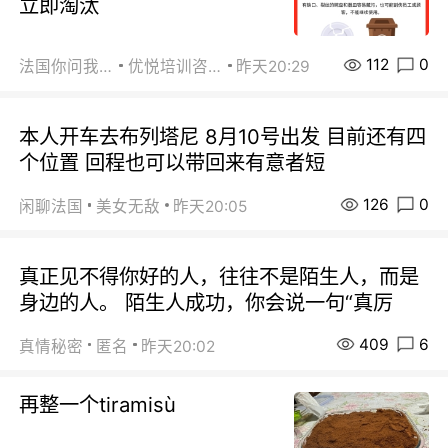
立即淘汰
112
0
法国你问我答
优悦培训咨询
昨天20:29
本人开车去布列塔尼 8月10号出发 目前还有四
个位置 回程也可以带回来有意者短
126
0
闲聊法国
美女无敌
昨天20:05
真正见不得你好的人，往往不是陌生人，而是
身边的人。 陌生人成功，你会说一句“真厉
409
6
真情秘密
匿名
昨天20:02
再整一个tiramisù