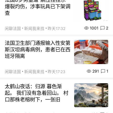
爆裂灼伤，涉事玩具已下架调
查
1001
2
闲聊法国
新闻我来找
昨天17:32
法国卫生部门通报输入性安第
斯汉坦病毒病例，患者已在西
班牙隔离
291
1
闲聊法国
新闻我来找
昨天17:23
太鹤山夜话：归源 暮色渐
起。 我们没有急着回山。 村
口那株老榕树下，一张旧