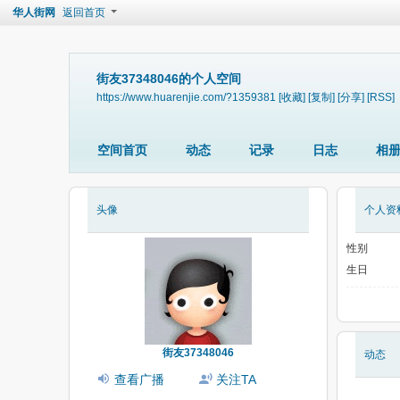
华人街网
返回首页
街友37348046的个人空间
https://www.huarenjie.com/?1359381
[收藏]
[复制]
[分享]
[RSS]
空间首页
动态
记录
日志
相
头像
个人资
性别
生日
街友37348046
动态
查看广播
关注TA