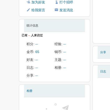
加为好友
打个招呼
给我留言
发送消息
统计信息
已有
--
人来访过
积分:
--
经验:
--
金币:
65
铜币:
--
分享
好友:
--
主题:
--
日志:
--
相册:
--
日志
分享:
--
相册