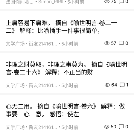
75
0
Simon_RIRIl
法国你问我答
5小时前
上肩容易下肩难。 摘自《喻世明言·卷二十
二》 解释：比喻插手一件事很简单，
57
0
文学广场
街友21416156
5小时前
非理之财莫取，非理之事莫为。 摘自《喻世明
言·卷二十六》 解释：不正当的财
64
1
文学广场
街友21416156
5小时前
心无二用。 摘自《喻世明言·卷六》 解释：做
事要一心一意。 感悟：使左
50
0
文学广场
街友21416156
5小时前