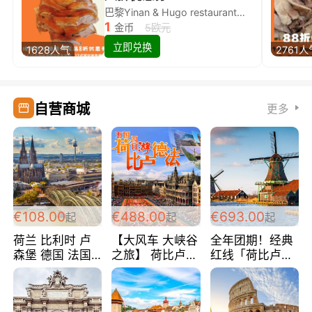
巴黎Yinan & Hugo restaurant除简餐类全场8折
1
金币
5欧元
立即兑换
1628人气
2761人
自营商城
更多
€108.00
€488.00
€693.00
起
起
起
荷兰 比利时 卢
【大风车 大峡谷
全年团期！经典
森堡 德国 法国
之旅】 荷比卢德
红线「荷比卢德
超爽玩遍西欧 循
法 巴黎上下 经
法」七天循环 五
环线 全程四星宾
典五国四日游
国 仅售99欧/人/
馆 108欧/人/天
488欧/人
天！巴黎上下！