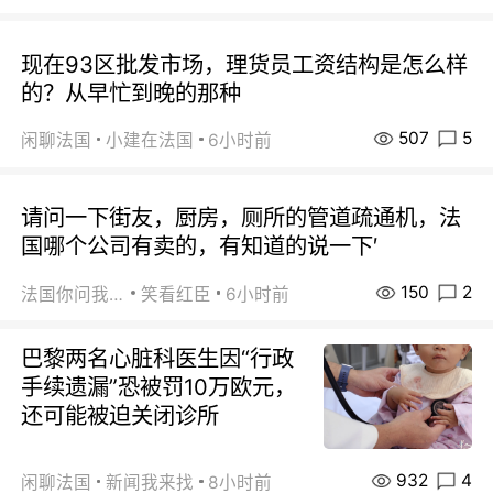
现在93区批发市场，理货员工资结构是怎么样
的？从早忙到晚的那种
507
5
闲聊法国
小建在法国
6小时前
请问一下街友，厨房，厕所的管道疏通机，法
国哪个公司有卖的，有知道的说一下′
150
2
法国你问我答
笑看红臣
6小时前
巴黎两名心脏科医生因“行政
手续遗漏”恐被罚10万欧元，
还可能被迫关闭诊所
932
4
闲聊法国
新闻我来找
8小时前