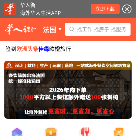
华人街
立即下载
海外华人生活APP
法国
找工作 找房子 找服务
签到
欧洲头条
佳缘
欧橙旅行