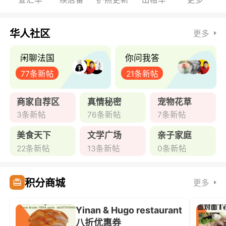
华人社区
更多
闲聊法国
你问我答
77条新帖
21条新帖
商家自荐区
真情秘密
宠物花草
3条新帖
76条新帖
7条新帖
美食天下
文学广场
亲子家庭
22条新帖
13条新帖
0条新帖
积分商城
更多
Yinan & Hugo restaurant
八折优惠券