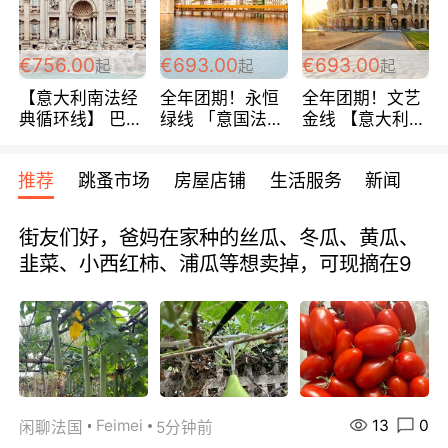
包拼房~
€756.00
€693.00
€693.00
起
起
起
【意大利南法经
全年团期！永恒
全年团期！文艺
典循环线】 巴黎
绿线 「意国法
金线 【意大利一
上下 所有日期铁
南」巴黎上下 去
地】 循环7日游
发！ 全程四星级
意大利 南法 99
全程693欧/人起
推荐
跳蚤市场
房屋店铺
生活服务
新闻
宾馆 108欧/天起
欧/天起 ~包拼房
每周铁发！
全程756欧/位
街友们好，爸妈在家种的丝瓜、冬瓜、黄瓜、
韭菜、小西红柿、浦瓜等想卖掉，可现摘在9
13
0
Feimei
闲聊法国
5分钟前