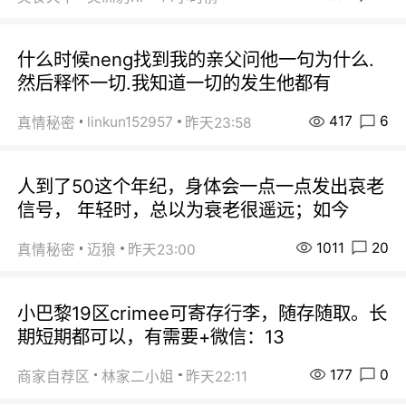
什么时候neng找到我的亲父问他一句为什么.
然后释怀一切.我知道一切的发生他都有
417
6
linkun152957
真情秘密
昨天23:58
人到了50这个年纪，身体会一点一点发出哀老
信号， 年轻时，总以为衰老很遥远；如今
1011
20
真情秘密
迈狼
昨天23:00
小巴黎19区crimee可寄存行李，随存随取。长
期短期都可以，有需要+微信：13
177
0
商家自荐区
林家二小姐
昨天22:11