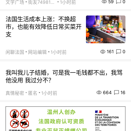
59
0
文学广场
街友74981146
1小时前
法国生活成本上涨：不换超
市，也能有效降低日常买菜开
支
161
0
闲聊法国
网站编辑
1小时前
我叫我儿子结婚，可是我一毛钱都不出，我骂
他没用 我过分不？
664
16
真情秘密
匿名
1小时前