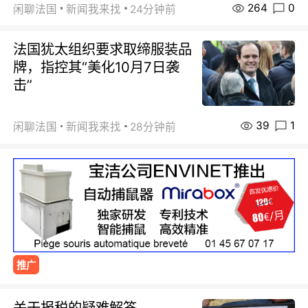
264
0
闲聊法国
新闻我来找
24分钟前
法国犹太组织要求取缔服装品
牌，指控其“美化10月7日袭
击”
39
1
闲聊法国
新闻我来找
28分钟前
推广
关于报税的疑难解答