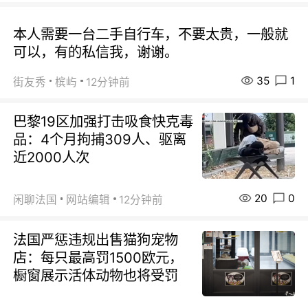
本人需要一台二手自行车，不要太贵，一般就
可以，有的私信我，谢谢。
35
1
街友秀
槟屿
12分钟前
巴黎19区加强打击吸食快克毒
品：4个月拘捕309人、驱离
近2000人次
20
0
闲聊法国
网站编辑
12分钟前
法国严惩违规出售猫狗宠物
店：每只最高罚1500欧元，
橱窗展示活体动物也将受罚