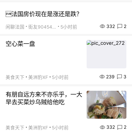
法国房价现在是涨还是跌？
332
2
闲聊法国
街友90454511
5小时前
空心菜一盘
239
3
美食天下
美洲豹XF
5小时前
有朋自远方来不亦乐乎，一大
早去买菜炒乌贼给他吃
332
2
美食天下
美洲豹XF
5小时前