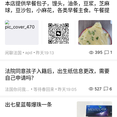
本店提供早餐包子，馒头，油条，豆浆，芝麻
球，豆沙包，小麻花，各类早餐主食。午餐提
395
1
apd
闲聊法国
昨天19:13
法院同意孩子入籍后，出生纸信息更改，需要
自己申请吗？
527
6
法国你问我答
等待春回来
昨天19:05
出七星蓝莓爆珠一条