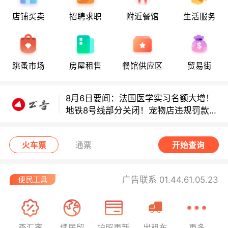
店铺买卖
招聘求职
附近餐馆
生活服务
8月6日要闻：法国医学实习名额大增！
地铁8号线部分关闭！宠物店违规罚款出
炉！
巴黎地铁音乐家海选启动！
跳蚤市场
房屋租售
餐馆供应区
贸易街
8月6日要闻：法国医学实习名额大增！
地铁8号线部分关闭！宠物店违规罚款出
炉！
巴黎地铁音乐家海选启动！
火车票
通票
开始查询
广告联系 01.44.61.05.23
查汇率
续居留
护照更新
出租车
更多