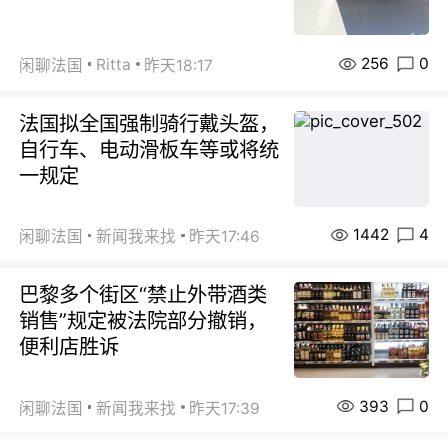
256
0
Ritta
闲聊法国
昨天18:17
法国拟全国强制骑行戴头盔，
自行车、电动滑板车等或将统
一规定
1442
4
闲聊法国
新闻我来找
昨天17:46
巴黎多个街区“禁止外带酒类
销售”规定被法院部分撤销，
便利店胜诉
393
0
闲聊法国
新闻我来找
昨天17:39