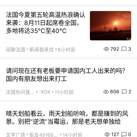
法国今夏第五轮高温热浪确认
来袭：8月11日起席卷全国，
多地将达35℃至40℃
792
3
闲聊法国
新闻我来找
8小时前
请问现在还有老板要申请国内工人出来的吗？
国内有朋友想出来打工
606
2
-KGK
法国你问我答
11小时前
晴天划船看云，雨天划船听响，都是赚到的风
景。别把“逆流”当霉运，那是老天想单独给
127
0
文学广场
街友49168527
14小时前