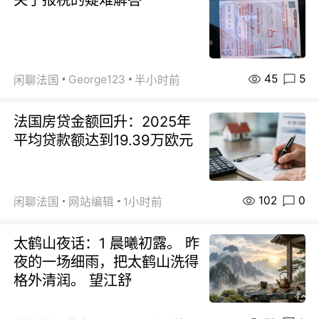
45
5
George123
闲聊法国
半小时前
法国房贷金额回升：2025年
平均贷款额达到19.39万欧元
102
0
闲聊法国
网站编辑
1小时前
太鹤山夜话：1 晨曦初露。 昨
夜的一场细雨，把太鹤山洗得
格外清润。 望江舒