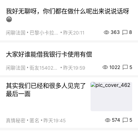
我好无聊呀，你们都在做什么呢出来说说话呀
😁
363
8
闲聊法国
巴黎小卡拉咪
昨天20:11
大家好谁能借我银行卡使用有偿
1022
5
闲聊法国
街友15402223
昨天19:59
其实我们已经和很多人见完了
最后一面
574
5
真情秘密
匿名
昨天19:45