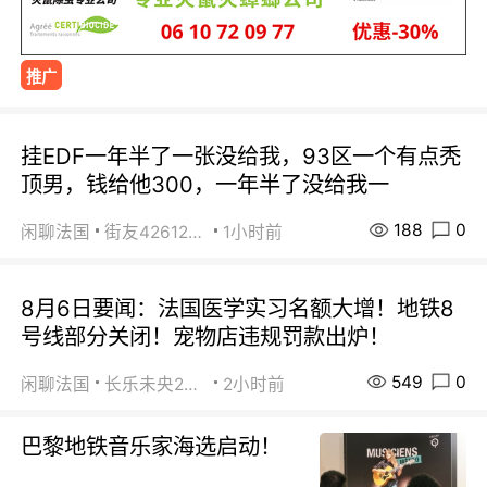
推广
挂EDF一年半了一张没给我，93区一个有点秃
顶男，钱给他300，一年半了没给我一
188
0
闲聊法国
街友42612092
1小时前
8月6日要闻：法国医学实习名额大增！地铁8
号线部分关闭！宠物店违规罚款出炉！
549
0
闲聊法国
长乐未央2015
2小时前
巴黎地铁音乐家海选启动！