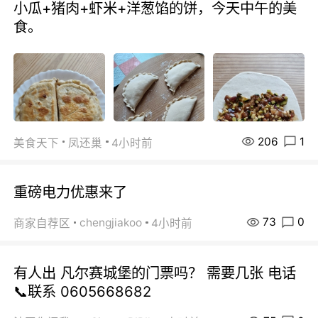
小瓜+猪肉+虾米+洋葱馅的饼，今天中午的美
食。
206
1
美食天下
凤还巢
4小时前
重磅电力优惠来了
73
0
chengjiakoo
商家自荐区
4小时前
有人出 凡尔赛城堡的门票吗？ 需要几张 电话
📞联系 0605668682