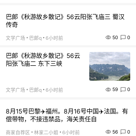
巴郞《秋游故乡散记》56云阳张飞庙三 蜀汉
传奇
50
0
文学广场
巴郞q
6小时前
巴郞《秋游故乡散记》56云
阳张飞庙二 东下三峡
59
0
文学广场
巴郞q
6小时前
8月15号巴黎✈️福州。8月16号中国✈️法国。有
偿带物，不接违禁品，海关责任自
56
0
商家自荐区
林家二小姐
6小时前