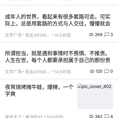
成年人的世界，看起来有很多套路可走。可实
际上，总是用套路的方式与人交往，慢慢就会
269
3
文学广场
街友49168527
14小时前
所谓担当，就是遇到事情时不畏惧、不推责。
人生在世，每个人都要承担属于自己的那份责
120
0
文学广场
街友49168527
14小时前
夜宵烧烤摊牛蛙，爆辣，一个
字爽
362
4
美食天下
美洲豹XF
14小时前