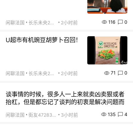
116
0
闲聊法国
长乐未央2015
2小时前
U超市有机豌豆胡萝卜召回！
71
0
闲聊法国
长乐未央2015
2小时前
谈事情的时候，很多人一上来就卖凶卖狠或者
抬杠，但是都忘记了谈判的初衷是解决问题而
135
4
闲聊法国
街友472838572
3小时前