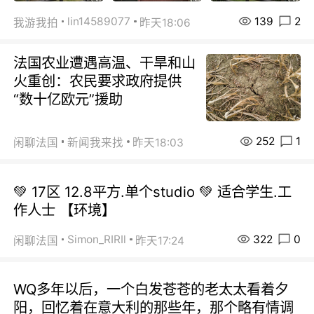
139
2
lin14589077
我游我拍
昨天18:06
法国农业遭遇高温、干旱和山
火重创：农民要求政府提供
“数十亿欧元”援助
252
1
闲聊法国
新闻我来找
昨天18:03
💚 17区 12.8平方.单个studio 💚 适合学生.工
作人士 【环境】
322
0
Simon_RIRIl
闲聊法国
昨天17:24
WQ多年以后，一个白发苍苍的老太太看着夕
阳，回忆着在意大利的那些年，那个略有情调