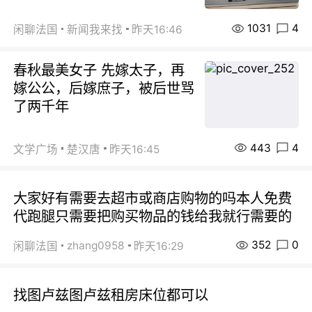
1031
4
闲聊法国
新闻我来找
昨天16:46
春秋最美女子 先嫁太子，再
嫁公公，后嫁庶子，被后世骂
了两千年
443
4
文学广场
楚汉唐
昨天16:45
大家好有需要去超市或商店购物的吗本人免费
代跑腿只需要把购买物品的钱给我就行需要的
352
0
zhang0958
闲聊法国
昨天16:29
找图卢兹图卢兹租房床位都可以