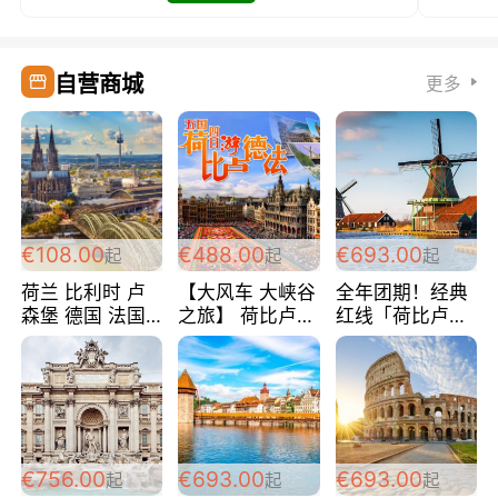
自营商城
更多
€108.00
€488.00
€693.00
起
起
起
荷兰 比利时 卢
【大风车 大峡谷
全年团期！经典
森堡 德国 法国
之旅】 荷比卢德
红线「荷比卢德
超爽玩遍西欧 循
法 巴黎上下 经
法」七天循环 五
环线 全程四星宾
典五国四日游
国 仅售99欧/人/
馆 108欧/人/天
488欧/人
天！巴黎上下！
包拼房~
€756.00
€693.00
€693.00
起
起
起