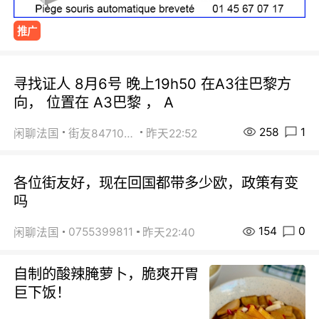
推广
寻找证人 8月6号 晚上19h50 在A3往巴黎方
向， 位置在 A3巴黎 ， A
258
1
闲聊法国
街友84710671
昨天22:52
各位街友好，现在回国都带多少欧，政策有变
吗
154
0
0755399811
闲聊法国
昨天22:40
自制的酸辣腌萝卜，脆爽开胃
巨下饭！