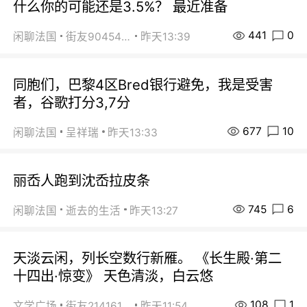
什么你的可能还是3.5%？ 最近准备
441
0
闲聊法国
街友90454511
昨天13:39
同胞们，巴黎4区Bred银行避免，我是受害
者，谷歌打分3,7分
677
10
闲聊法国
呈祥瑞
昨天13:33
丽岙人跑到沈岙拉皮条
745
6
闲聊法国
逝去的生活
昨天13:27
天淡云闲，列长空数行新雁。 《长生殿·第二
十四出·惊变》 天色清淡，白云悠
108
1
文学广场
街友21416156
昨天11:54