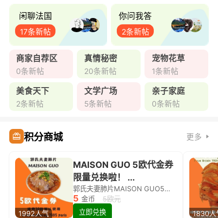
闲聊法国
你问我答
17条新帖
2条新帖
商家自荐区
真情秘密
宠物花草
0条新帖
20条新帖
1条新帖
美食天下
文学广场
亲子家庭
2条新帖
5条新帖
0条新帖
积分商城
更多
MAISON GUO 5欧代金券
限量兑换啦！ ...
郭氏夫妻肺片MAISON GUO5欧代金券限量兑换啦！
5
金币
5欧元
立即兑换
1992人气
1830