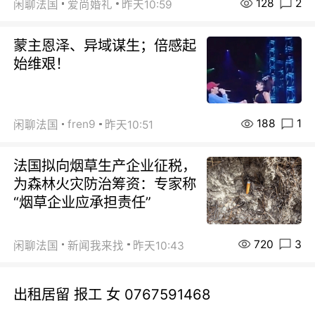
128
2
闲聊法国
爱尚婚礼
昨天10:59
蒙主恩泽、异域谋生；倍感起
始维艰！
188
1
fren9
闲聊法国
昨天10:51
法国拟向烟草生产企业征税，
为森林火灾防治筹资：专家称
“烟草企业应承担责任”
720
3
闲聊法国
新闻我来找
昨天10:43
出租居留 报工 女 0767591468