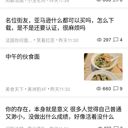
闲聊法国
小玉老师
昨天11:38
名位街友，亚马逊什么都可以买吗，怎么下
载，是不是还要认证，很麻烦吗
297
4
法国你问我答
笑看红臣
昨天11:30
中午的伙食面
660
9
美食天下
美洲豹XF
昨天11:30
你的存在，本身就是意义 很多人觉得自己普通
又渺小，没做出什么成绩，好像活着没什么