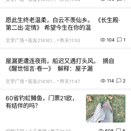
愿此生终老温柔，白云不羡仙乡。 《长生殿·
第二出·定情》 希望今生在你的温
104
1
文学广场
街友21416156
昨天11:53
屋漏更遭连夜雨，船迟又遇打头风。 摘自
《醒世恒言·卷一》 解释：屋子漏
114
2
文学广场
街友21416156
昨天11:47
60省钓虹鳟鱼，门票21欧，
有结伴的吗？
608
6