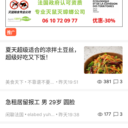
推广
夏天超级适合的凉拌土豆丝，
超级好吃又下饭！
381
3
美食天下
不靠谱不要联系
昨天19:51
急租居留报工 男 29岁 圆脸
177
3
elabed yuhua
闲聊法国
昨天19:38