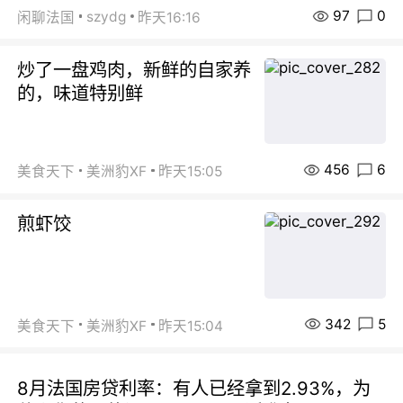
97
0
szydg
闲聊法国
昨天16:16
炒了一盘鸡肉，新鲜的自家养
的，味道特别鲜
456
6
美食天下
美洲豹XF
昨天15:05
煎虾饺
342
5
美食天下
美洲豹XF
昨天15:04
8月法国房贷利率：有人已经拿到2.93%，为