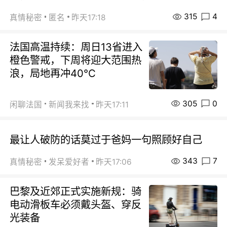
315
4
真情秘密
匿名
昨天17:18
法国高温持续：周日13省进入
橙色警戒，下周将迎大范围热
浪，局地再冲40℃
305
0
闲聊法国
新闻我来找
昨天17:11
最让人破防的话莫过于爸妈一句照顾好自己
343
7
真情秘密
发呆爱好者
昨天17:06
巴黎及近郊正式实施新规：骑
电动滑板车必须戴头盔、穿反
光装备