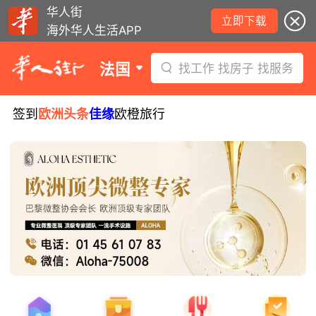
华人街
立即下载
海外华人生活APP
法国
找工作 找房子 找服务
签到
欧洲头条
佳缘
欧橙旅行