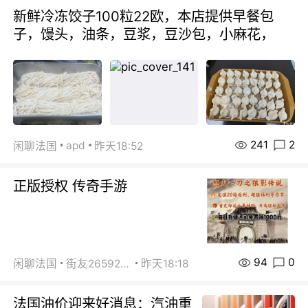
新鲜冷冻饺子100粒22欧，本店提供早餐包
子，馒头，油条，豆浆，豆沙包，小麻花，
241
2
apd
闲聊法国
昨天18:52
正版授权 传奇手游
94
0
闲聊法国
街友26592800
昨天18:18
法国油价迎来好消息：汽油重