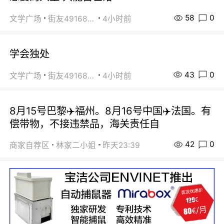
58
0
文学广场
街友49168527
4小时前
学会独处
43
0
文学广场
街友49168527
4小时前
8月15号巴黎✈️福州。8月16号中国✈️法国。有
偿带物，不接违禁品，海关责任自
42
0
商家自荐区
林家二小姐
昨天23:39