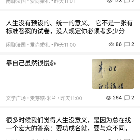
123
2
闲聊法国
爱尚婚礼
昨天11:01
人生没有预设的、统一的意义。 它不是一张有
标准答案的试卷，没人规定你必须考多少分
86
2
闲聊法国
爱尚婚礼
昨天11:00
靠自己虽然很慢👍
264
2
文学广场
麦芽糖·米兰
昨天11:00
很多时候我们觉得人生没意义，是因为总在找
一个宏大的答案：要功成名就，要与众不同，