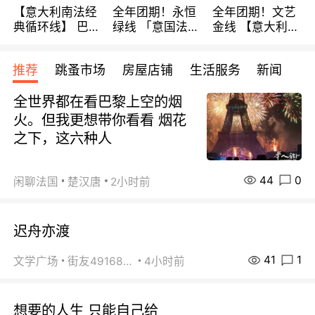
【意大利南法经
全年团期！永恒
全年团期！文艺
典循环线】 巴黎
绿线 「意国法
金线 【意大利一
上下 所有日期铁
南」巴黎上下 去
地】 循环7日游
发！ 全程四星级
意大利 南法 99
全程693欧/人起
推荐
跳蚤市场
房屋店铺
生活服务
新闻
宾馆 108欧/天起
欧/天起 ~包拼房
每周铁发！
全程756欧/位
全世界都在看巴黎上空的烟
火。但我更想带你看看 烟花
之下，这六种人
44
0
闲聊法国
楚汉唐
2小时前
迟舟亦渡
41
1
文学广场
街友49168527
4小时前
想要的人生 只能自己给