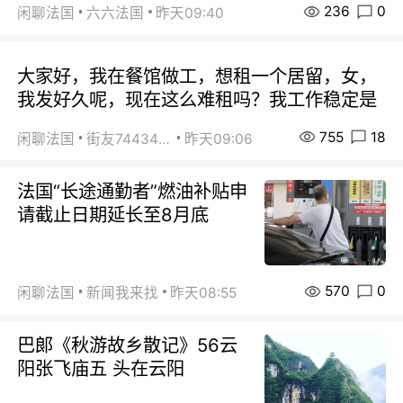
236
0
闲聊法国
六六法国
昨天09:40
大家好，我在餐馆做工，想租一个居留，女，
我发好久呢，现在这么难租吗？我工作稳定是
755
18
闲聊法国
街友74434350
昨天09:06
法国“长途通勤者”燃油补贴申
请截止日期延长至8月底
570
0
闲聊法国
新闻我来找
昨天08:55
巴郞《秋游故乡散记》56云
阳张飞庙五 头在云阳