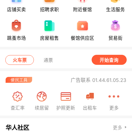
店铺买卖
招聘求职
附近餐馆
生活服务
跳蚤市场
房屋租售
餐馆供应区
贸易街
火车票
通票
开始查询
广告联系 01.44.61.05.23
查汇率
续居留
护照更新
出租车
更多
华人社区
更多