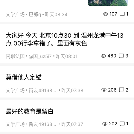
107
1
文学广场
巴郞q
昨天08:34
大家好 今天 北京10点30 到 温州龙港中午13
点 00行李拿错了。里面有灰色
460
3
闲聊法国
@国_uz5i7
昨天08:01
莫借他人定锚
206
2
文学广场
街友49168527
昨天07:38
最好的教育是留白
202
1
文学广场
街友49168527
昨天07:37