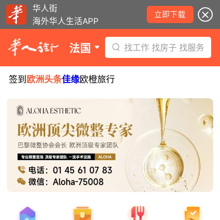
华人街
立即下载
海外华人生活APP
法国
找工作 找房子 找服务
签到
欧洲头条
佳缘
欧橙旅行