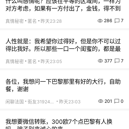
什么叫感情呢？应该在平等的区域间，一样为
对方考虑，如果有一方付出了，金钱，得不到
286
7
真情秘密
匿名
昨天23:28
人性就是：我希望你过得好，但是你不可以过
得比我好。所以那些一口一个闺蜜的，都是最
377
7
真情秘密
匿名
昨天23:05
各位，我想问一下巴黎那里有好的大行，自助
餐，谢谢
201
0
闲聊法国
街友31924072
昨天23:03
我想要微信转账，300欧7个点巴黎有人换