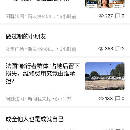
227
0
闲聊法国
街友90454511
6小时前
做过期的小朋友
353
2
文学广场
街友49168527
6小时前
法国“旅行者群体”占地后留下
损失，维修费用究竟由谁承
担？
183
0
闲聊法国
新闻我来找
6小时前
成全他人也是成就自己