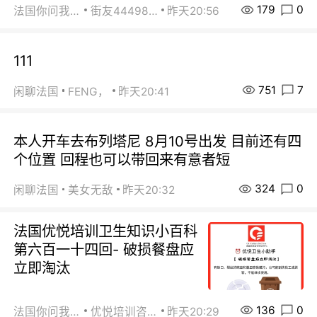
179
0
法国你问我答
街友44498484
昨天20:56
111
751
7
闲聊法国
FENG，
昨天20:41
本人开车去布列塔尼 8月10号出发 目前还有四
个位置 回程也可以带回来有意者短
324
0
闲聊法国
美女无敌
昨天20:32
法国优悦培训卫生知识小百科
第六百一十四回- 破损餐盘应
立即淘汰
136
0
法国你问我答
优悦培训咨询
昨天20:29