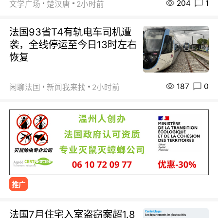
204
1
文学广场
楚汉唐
2小时前
法国93省T4有轨电车司机遭
袭，全线停运至今日13时左右
恢复
187
0
闲聊法国
新闻我来找
2小时前
推广
法国7月住宅入室盗窃案超1.8