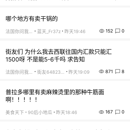
哪个地方有卖干锅的
152
0
法国你问我答
蓝天_Fr37z
昨天19:46
街友们 为什么我去西联往国内汇款只能汇
1500呀 不是能5-6千吗 求告知
871
8
法国你问我答
街友64823891
昨天19:09
普拉多哪里有卖麻辣烫里的那种牛筋面
啊！！！！！
167
0
美食天下
90后小地瓜
昨天18:46