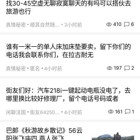
找30-45空虚无聊寂寞聊天的有吗可以搭伙去
旅游也行
410
6
真情秘密
顺其自然随缘
3小时前
谁有一米一的单人床加床垫要卖，留下你们的
电话我会联系你们，在拉古耐无
197
2
真情秘密
匿名
4小时前
街友们好：汽车218i一键起动电瓶没电了，去
哪里换比较好修理厂，留个电话号码或者
161
1
闲聊法国
街友64250024
4小时前
巴郞《秋游故乡散记》56云
阳张飞庙四 燕人张飞