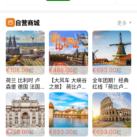
自营商城
更多
€108.00
€488.00
€693.00
起
起
起
荷兰 比利时 卢
【大风车 大峡谷
全年团期！经典
森堡 德国 法国
之旅】 荷比卢德
红线「荷比卢德
超爽玩遍西欧 循
法 巴黎上下 经
法」七天循环 五
环线 全程四星宾
典五国四日游
国 仅售99欧/人/
馆 108欧/人/天
488欧/人
天！巴黎上下！
包拼房~
€756.00
€693.00
€693.00
起
起
起