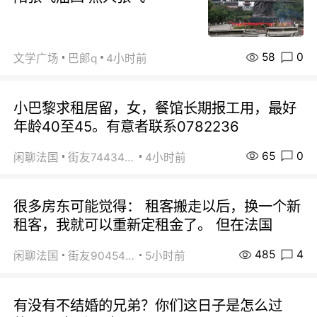
58
0
文学广场
巴郞q
4小时前
小巴黎求租居留，女，餐馆长期报工用，最好
年龄40至45。有意者联系0782236
65
0
闲聊法国
街友74434350
4小时前
很多房东可能觉得： 租客搬走以后，换一个新
租客，我就可以重新定租金了。 但在法国
485
4
闲聊法国
街友90454511
5小时前
有没有不结婚的兄弟？你们这日子是怎么过