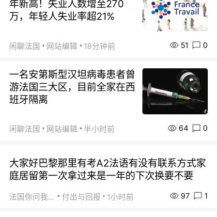
年新高！失业人数增至270
万，年轻人失业率超21%
51
0
闲聊法国
网站编辑
18分钟前
一名安第斯型汉坦病毒患者曾
游法国三大区，目前全家在西
班牙隔离
64
0
闲聊法国
网站编辑
半小时前
大家好巴黎那里有考A2法语有没有联系方式家
庭居留第一次拿过来是一年的下次换要不要
97
1
法国你问我答
付出与回报
1小时前