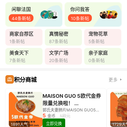
闲聊法国
你问我答
44条新帖
10条新帖
商家自荐区
真情秘密
宠物花草
1条新帖
87条新帖
5条新帖
美食天下
文学广场
亲子家庭
7条新帖
20条新帖
0条新帖
积分商城
更多
MAISON GUO 5欧代金券
限量兑换啦！ ...
郭氏夫妻肺片MAISON GUO5欧代金券限量兑换啦！
5
金币
5欧元
立即兑换
1891人气
1729人