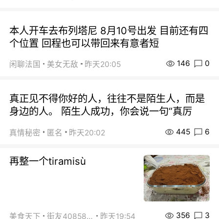
本人开车去布列塔尼 8月10号出发 目前还有四
个位置 回程也可以带回来有意者短
146
0
闲聊法国
美女无敌
昨天20:05
真正见不得你好的人，往往不是陌生人，而是
身边的人。 陌生人成功，你会说一句“真厉
445
6
真情秘密
匿名
昨天20:02
再整一个tiramisù
356
3
美食天下
街友40858442
昨天19:54