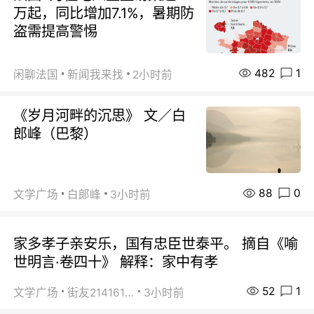
万起，同比增加7.1%，暑期防
盗需提高警惕
482
1
闲聊法国
新闻我来找
2小时前
《岁月河畔的沉思》 文／白
郎峰（巴黎）
88
0
文学广场
白郞峰
3小时前
家多孝子亲安乐，国有忠臣世泰平。 摘自《喻
世明言·卷四十》 解释：家中有孝
52
1
文学广场
街友21416156
3小时前