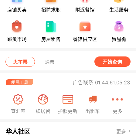
店铺买卖
招聘求职
附近餐馆
生活服务
跳蚤市场
房屋租售
餐馆供应区
贸易街
火车票
通票
开始查询
广告联系 01.44.61.05.23
查汇率
续居留
护照更新
出租车
更多
华人社区
更多