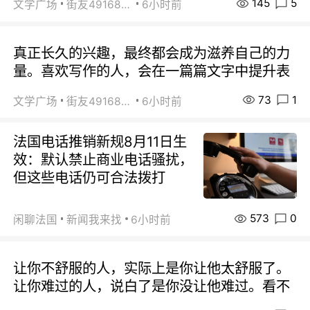
145
5
文学广场
街友49168527
6小时前
真正长久的兴趣，最终都会成为滋养自己的力
量。喜欢写作的人，会在一篇篇文字中提升表
73
1
文学广场
街友49168527
6小时前
法国电话推销新规8月11日生
效：默认禁止商业电话骚扰，
但这些电话仍可合法拨打
573
0
闲聊法国
新闻我来找
6小时前
让你不舒服的人，实际上是你让他太舒服了。
让你难过的人，说白了是你没让他难过。看不