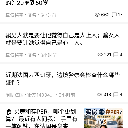
的？20岁到50岁
662
17
真情秘密
匿名
5小时前
骗男人就是要让他觉得自己是人上人；骗女人
就是要让她觉得自己是心上人。
221
4
真情秘密
匿名
6小时前
近期法国去西班牙，边境警察会检查什么哪些
证件？
318
4
闲聊法国
街友14004820
6小时前
🏠 买房和存PER，哪个更划
算？ 最近有人问我： 手里有
一笔闲钱，在法国是拿来