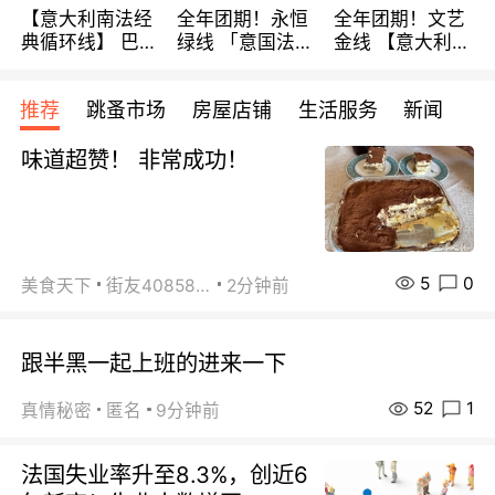
【意大利南法经
全年团期！永恒
全年团期！文艺
典循环线】 巴黎
绿线 「意国法
金线 【意大利一
上下 所有日期铁
南」巴黎上下 去
地】 循环7日游
发！ 全程四星级
意大利 南法 99
全程693欧/人起
推荐
跳蚤市场
房屋店铺
生活服务
新闻
宾馆 108欧/天起
欧/天起 ~包拼房
每周铁发！
全程756欧/位
味道超赞！ 非常成功！
5
0
美食天下
街友40858442
2分钟前
跟半黑一起上班的进来一下
52
1
真情秘密
匿名
9分钟前
法国失业率升至8.3%，创近6