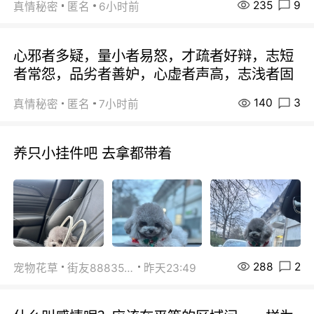
235
9
真情秘密
匿名
6小时前
心邪者多疑，量小者易怒，才疏者好辩，志短
者常怨，品劣者善妒，心虚者声高，志浅者固
140
3
真情秘密
匿名
7小时前
养只小挂件吧 去拿都带着
288
2
宠物花草
街友88835518
昨天23:49