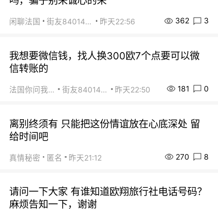
吗，骗子别来诚心的来
362
3
闲聊法国
街友84014588
昨天22:56
我想要微信钱，找人换300欧7个点要可以微
信转账的
181
0
法国你问我答
街友84014588
昨天22:50
离别终须有 只能把这份情谊放在心底深处 留
给时间吧
270
8
真情秘密
匿名
昨天21:12
请问一下大家 有谁知道欧翔旅行社电话号码？
麻烦告知一下，谢谢