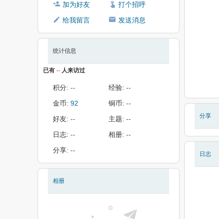
加为好友
打个招呼
给我留言
发送消息
统计信息
已有
--
人来访过
积分:
--
经验:
--
金币:
92
铜币:
--
分享
好友:
--
主题:
--
日志:
--
相册:
--
分享:
--
日志
相册