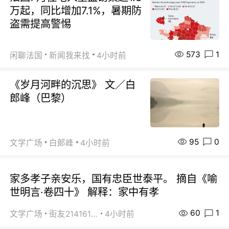
万起，同比增加7.1%，暑期防
盗需提高警惕
573
1
闲聊法国
新闻我来找
4小时前
《岁月河畔的沉思》 文／白
郎峰（巴黎）
95
0
文学广场
白郞峰
4小时前
家多孝子亲安乐，国有忠臣世泰平。 摘自《喻
世明言·卷四十》 解释：家中有孝
60
1
文学广场
街友21416156
4小时前