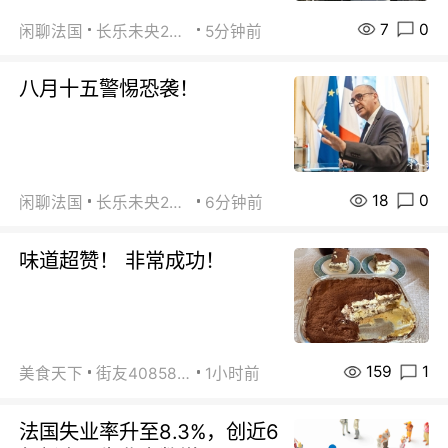
7
0
闲聊法国
长乐未央2015
5分钟前
八月十五警惕恐袭！
18
0
闲聊法国
长乐未央2015
6分钟前
味道超赞！ 非常成功！
159
1
美食天下
街友40858442
1小时前
法国失业率升至8.3%，创近6