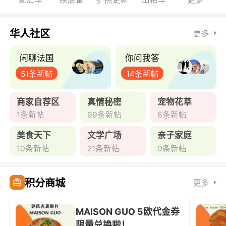
华人社区
更多
闲聊法国
你问我答
51条新帖
14条新帖
商家自荐区
真情秘密
宠物花草
1条新帖
99条新帖
6条新帖
美食天下
文学广场
亲子家庭
10条新帖
21条新帖
0条新帖
积分商城
更多
MAISON GUO 5欧代金券
限量兑换啦！ ...