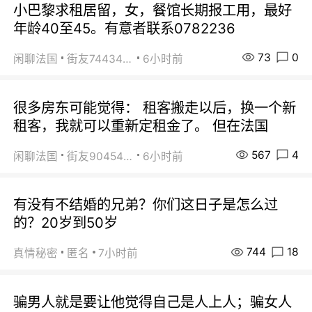
小巴黎求租居留，女，餐馆长期报工用，最好
年龄40至45。有意者联系0782236
73
0
闲聊法国
街友74434350
6小时前
很多房东可能觉得： 租客搬走以后，换一个新
租客，我就可以重新定租金了。 但在法国
567
4
闲聊法国
街友90454511
6小时前
有没有不结婚的兄弟？你们这日子是怎么过
的？20岁到50岁
744
18
真情秘密
匿名
7小时前
骗男人就是要让他觉得自己是人上人；骗女人