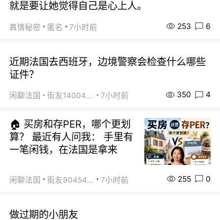
就是要让她觉得自己是心上人。
253
6
真情秘密
匿名
7小时前
近期法国去西班牙，边境警察会检查什么哪些
证件？
350
4
闲聊法国
街友14004820
7小时前
🏠 买房和存PER，哪个更划
算？ 最近有人问我： 手里有
一笔闲钱，在法国是拿来
255
0
闲聊法国
街友90454511
7小时前
做过期的小朋友