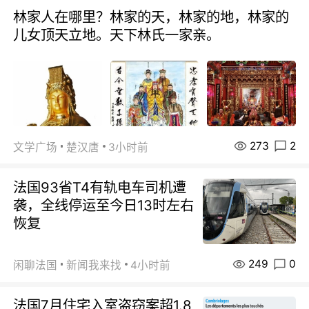
林家人在哪里？林家的天，林家的地，林家的
儿女顶天立地。天下林氏一家亲。
273
2
文学广场
楚汉唐
3小时前
法国93省T4有轨电车司机遭
袭，全线停运至今日13时左右
恢复
249
0
闲聊法国
新闻我来找
4小时前
法国7月住宅入室盗窃案超1.8