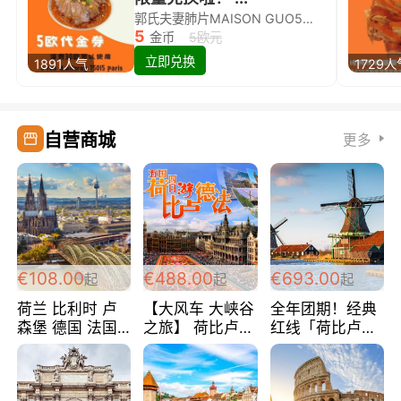
郭氏夫妻肺片MAISON GUO5欧代金券限量兑换啦！
5
金币
5欧元
立即兑换
1891人气
1729人
自营商城
更多
€108.00
€488.00
€693.00
起
起
起
荷兰 比利时 卢
【大风车 大峡谷
全年团期！经典
森堡 德国 法国
之旅】 荷比卢德
红线「荷比卢德
超爽玩遍西欧 循
法 巴黎上下 经
法」七天循环 五
环线 全程四星宾
典五国四日游
国 仅售99欧/人/
馆 108欧/人/天
488欧/人
天！巴黎上下！