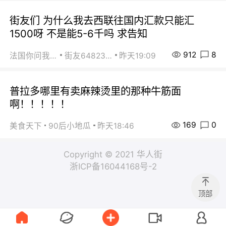
街友们 为什么我去西联往国内汇款只能汇
1500呀 不是能5-6千吗 求告知
912
8
法国你问我答
街友64823891
昨天19:09
普拉多哪里有卖麻辣烫里的那种牛筋面
啊！！！！！
169
0
美食天下
90后小地瓜
昨天18:46
Copyright © 2021 华人街
浙ICP备16044168号-2
顶部