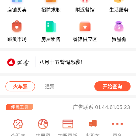
店铺买卖
招聘求职
附近餐馆
生活服务
八月十五警惕恐袭！
跳蚤市场
房屋租售
餐馆供应区
贸易街
八月十五警惕恐袭！
八月十五警惕恐袭！
火车票
通票
开始查询
广告联系 01.44.61.05.23
查汇率
续居留
护照更新
出租车
更多