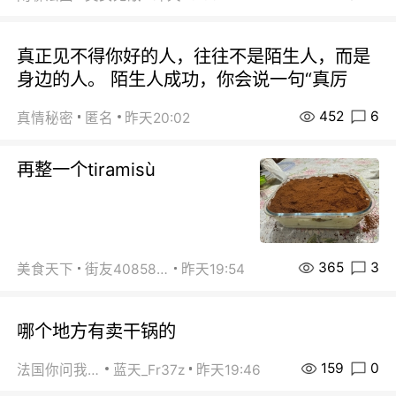
真正见不得你好的人，往往不是陌生人，而是
身边的人。 陌生人成功，你会说一句“真厉
452
6
真情秘密
匿名
昨天20:02
再整一个tiramisù
365
3
美食天下
街友40858442
昨天19:54
哪个地方有卖干锅的
159
0
法国你问我答
蓝天_Fr37z
昨天19:46