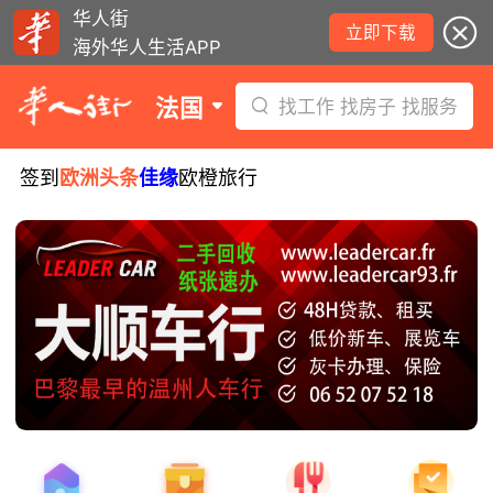
华人街
立即下载
海外华人生活APP
法国
找工作 找房子 找服务
签到
欧洲头条
佳缘
欧橙旅行