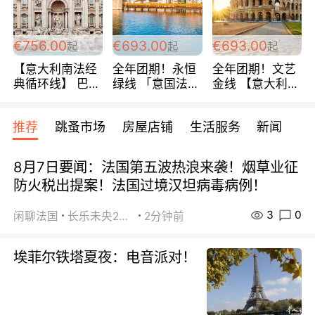
包拼房~
€756.00
€693.00
€693.00
起
起
起
【意大利南法经
全年团期！永恒
全年团期！文艺
典循环线】 巴黎
绿线 「意国法
金线 【意大利一
上下 所有日期铁
南」巴黎上下 去
地】 循环7日游
发！ 全程四星级
意大利 南法 99
全程693欧/人起
推荐
跳蚤市场
房屋店铺
生活服务
新闻
宾馆 108欧/天起
欧/天起 ~包拼房
每周铁发！
全程756欧/位
8月7日要闻：法国第五波热浪来袭！烟草业征
防火税出提案！法国过境汉坦病毒病例！
3
0
闲聊法国
长乐未央2015
2分钟前
埃菲尔铁塔夏夜：电音派对！