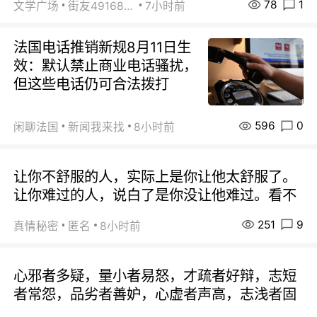
78
1
文学广场
街友49168527
7小时前
法国电话推销新规8月11日生
效：默认禁止商业电话骚扰，
但这些电话仍可合法拨打
596
0
闲聊法国
新闻我来找
8小时前
让你不舒服的人，实际上是你让他太舒服了。
让你难过的人，说白了是你没让他难过。看不
251
9
真情秘密
匿名
8小时前
心邪者多疑，量小者易怒，才疏者好辩，志短
者常怨，品劣者善妒，心虚者声高，志浅者固