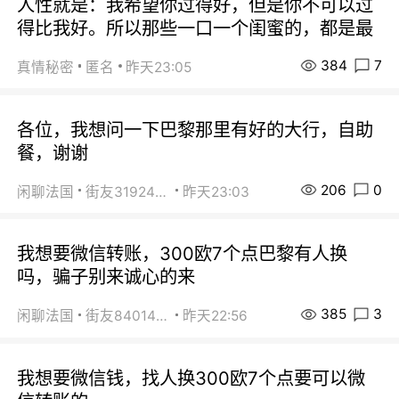
人性就是：我希望你过得好，但是你不可以过
得比我好。所以那些一口一个闺蜜的，都是最
384
7
真情秘密
匿名
昨天23:05
各位，我想问一下巴黎那里有好的大行，自助
餐，谢谢
206
0
闲聊法国
街友31924072
昨天23:03
我想要微信转账，300欧7个点巴黎有人换
吗，骗子别来诚心的来
385
3
闲聊法国
街友84014588
昨天22:56
我想要微信钱，找人换300欧7个点要可以微