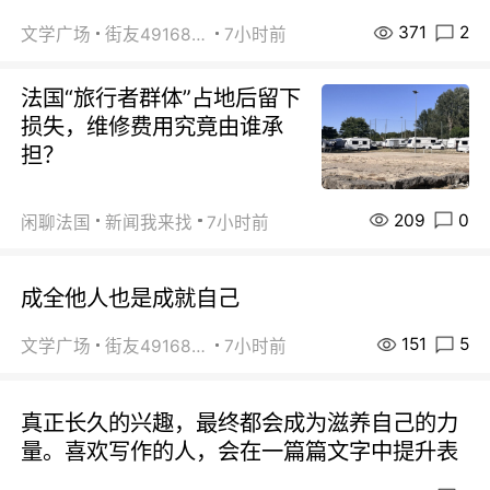
371
2
文学广场
街友49168527
7小时前
法国“旅行者群体”占地后留下
损失，维修费用究竟由谁承
担？
209
0
闲聊法国
新闻我来找
7小时前
成全他人也是成就自己
151
5
文学广场
街友49168527
7小时前
真正长久的兴趣，最终都会成为滋养自己的力
量。喜欢写作的人，会在一篇篇文字中提升表