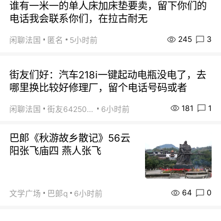
谁有一米一的单人床加床垫要卖，留下你们的
电话我会联系你们，在拉古耐无
245
3
闲聊法国
匿名
5小时前
街友们好：汽车218i一键起动电瓶没电了，去
哪里换比较好修理厂，留个电话号码或者
181
1
闲聊法国
街友64250024
6小时前
巴郞《秋游故乡散记》56云
阳张飞庙四 燕人张飞
64
0
文学广场
巴郞q
6小时前