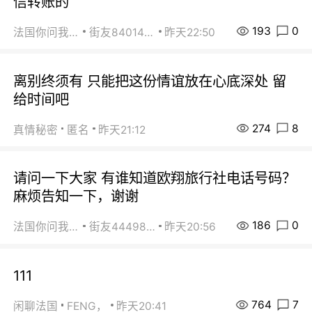
信转账的
193
0
法国你问我答
街友84014588
昨天22:50
离别终须有 只能把这份情谊放在心底深处 留
给时间吧
274
8
真情秘密
匿名
昨天21:12
请问一下大家 有谁知道欧翔旅行社电话号码？
麻烦告知一下，谢谢
186
0
法国你问我答
街友44498484
昨天20:56
111
764
7
闲聊法国
FENG，
昨天20:41