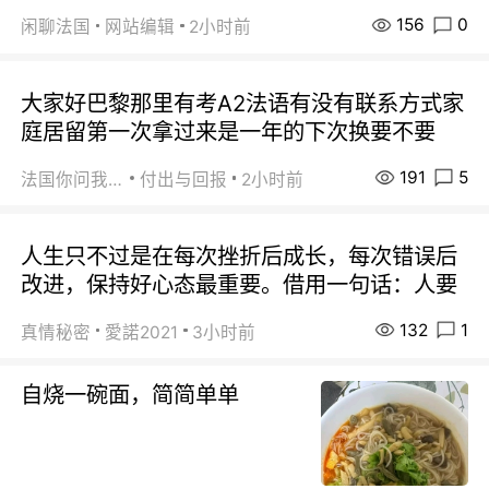
156
0
闲聊法国
网站编辑
2小时前
大家好巴黎那里有考A2法语有没有联系方式家
庭居留第一次拿过来是一年的下次换要不要
191
5
法国你问我答
付出与回报
2小时前
人生只不过是在每次挫折后成长，每次错误后
改进，保持好心态最重要。借用一句话：人要
132
1
真情秘密
愛諾2021
3小时前
自烧一碗面，简简单单