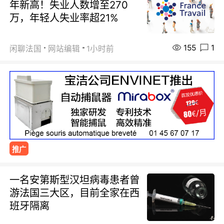
年新高！失业人数增至270
万，年轻人失业率超21%
155
1
闲聊法国
网站编辑
1小时前
推广
一名安第斯型汉坦病毒患者曾
游法国三大区，目前全家在西
班牙隔离