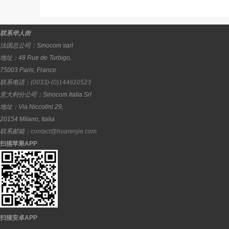
联系华人街
法国总公司：
Sinocom sarl
地址：
48 Rue de Turbigo,
75003
Paris
,
France
联系电话：
(0033)-(0)144610523
意大利分公司：
Sinocom Italia Srl
地址：
Via Niccolini 29,
20154
Milano
,
Italia
联系邮箱：
contact@huarenjie.com
扫描苹果APP
扫描安卓APP