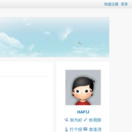
快速注册
登录
HAFIJ
加为好
给我留
友
言
打个招
发送消