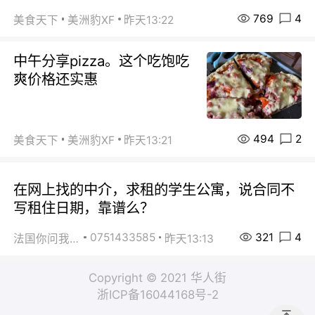
769
4
美食天下
美洲豹XF
昨天13:22
中午分享pizza。这个吃饱吃
爽价格还实惠
494
2
美食天下
美洲豹XF
昨天13:21
在网上找的中介，求租的学生公寓，说合同不
写租住日期，靠谱么？
321
4
0751433585
法国你问我答
昨天13:13
Copyright © 2021 华人街
浙ICP备16044168号-2