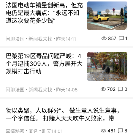
法国电动车销量创新高，但充
电仍是最大痛点：“永远不知
道这次要花多少钱”
857
1
闲聊法国
新闻我来找
昨天14:11
巴黎第19区毒品问题严峻：4
个月逮捕309人，警方展开大
规模打击行动
702
0
闲聊法国
新闻我来找
昨天14:05
物以类聚，人以群分”。 做生意人说生意事，
一个字信任。 打赌人天天吹牛又败家，带
461
8
真情秘密
匿名
昨天14:01