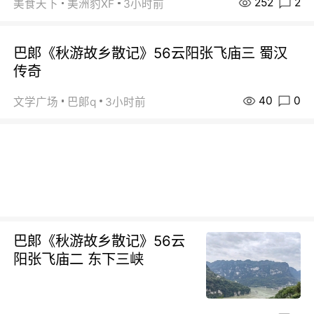
252
2
美食天下
美洲豹XF
3小时前
巴郞《秋游故乡散记》56云阳张飞庙三 蜀汉
传奇
40
0
文学广场
巴郞q
3小时前
巴郞《秋游故乡散记》56云
阳张飞庙二 东下三峡