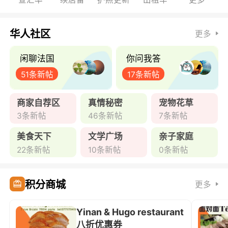
华人社区
更多
闲聊法国
你问我答
51条新帖
17条新帖
商家自荐区
真情秘密
宠物花草
3条新帖
46条新帖
7条新帖
美食天下
文学广场
亲子家庭
22条新帖
10条新帖
0条新帖
积分商城
更多
Yinan & Hugo restaurant
八折优惠券