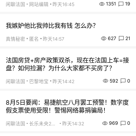
1351
19
闲聊法国
网站编辑
昨天16:45
我嫉妒他比我帅比我有钱 怎么办？
627
21
真情秘密
匿名
昨天14:57
法国房贷+房产政策双杀，现在在法国上车=接
盘？如何捡漏？为什么大家都不买房了？
592
0
闲聊法国
巴黎地宝
昨天14:42
8月5日要闻：易捷航空八月罢工预警！数字度
假支票使用受限！警惕网络募捐骗局！
969
0
闲聊法国
长乐未央2015
昨天14:32