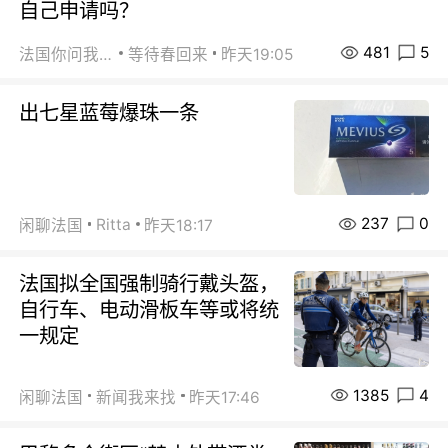
自己申请吗？
481
5
法国你问我答
等待春回来
昨天19:05
出七星蓝莓爆珠一条
237
0
Ritta
闲聊法国
昨天18:17
法国拟全国强制骑行戴头盔，
自行车、电动滑板车等或将统
一规定
1385
4
闲聊法国
新闻我来找
昨天17:46