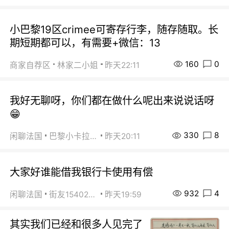
小巴黎19区crimee可寄存行李，随存随取。长
期短期都可以，有需要+微信：13
160
0
商家自荐区
林家二小姐
昨天22:11
我好无聊呀，你们都在做什么呢出来说说话呀
😁
330
8
闲聊法国
巴黎小卡拉咪
昨天20:11
大家好谁能借我银行卡使用有偿
932
4
闲聊法国
街友15402223
昨天19:59
其实我们已经和很多人见完了