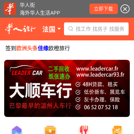
华人街
立即下载
海外华人生活APP
法国
找工作 找房子 找服务
签到
欧洲头条
佳缘
欧橙旅行