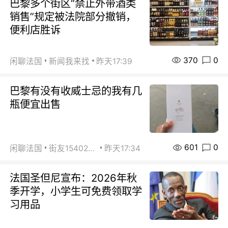
巴黎多个街区“禁止外带酒类
销售”规定被法院部分撤销，
便利店胜诉
370
0
闲聊法国
新闻我来找
昨天17:39
巴黎有没有收威士忌的我有几
瓶便宜出售
601
0
闲聊法国
街友15402223
昨天17:34
法国圣但尼宣布：2026年秋
季开学，小学生可免费领取学
习用品