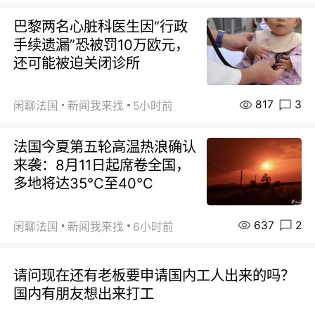
巴黎两名心脏科医生因“行政
手续遗漏”恐被罚10万欧元，
还可能被迫关闭诊所
817
3
闲聊法国
新闻我来找
5小时前
法国今夏第五轮高温热浪确认
来袭：8月11日起席卷全国，
多地将达35℃至40℃
637
2
闲聊法国
新闻我来找
6小时前
请问现在还有老板要申请国内工人出来的吗？
国内有朋友想出来打工