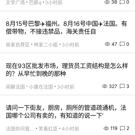
38
0
文学广场
巴郞q
3小时前
8月15号巴黎✈️福州。8月16号中国✈️法国。有
偿带物，不接违禁品，海关责任自
47
0
商家自荐区
林家二小姐
3小时前
现在93区批发市场，理货员工资结构是怎么样
的？从早忙到晚的那种
327
3
闲聊法国
小建在法国
3小时前
请问一下街友，厨房，厕所的管道疏通机，法
国哪个公司有卖的，有知道的说一下′
119
2
法国你问我答
笑看红臣
4小时前