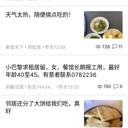
天气太热，随便搞点吃的！
728
11
美食天下
郑知恩
昨天13:59
小巴黎求租居留，女，餐馆长期报工用，最好
年龄40至45。有意者联系0782236
150
0
闲聊法国
街友74434350
昨天13:25
邻居还分了大饼给我们吃，真
好