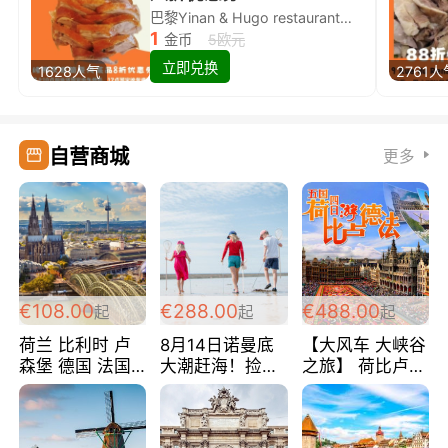
巴黎Yinan & Hugo restaurant除简餐类全场8折
1
金币
5欧元
立即兑换
1628人气
2761人
自营商城
更多
€108.00
€288.00
€488.00
起
起
起
荷兰 比利时 卢
8月14日诺曼底
【大风车 大峡谷
森堡 德国 法国
大潮赶海！捡海
之旅】 荷比卢德
超爽玩遍西欧 循
鲜！轻轻松松海
法 巴黎上下 经
环线 全程四星宾
边爽玩三日游
典五国四日游
馆 108欧/人/天
288欧/人
488欧/人