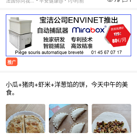
79
1
法国你问我答
平安健康@
1小时前
推广
小瓜+猪肉+虾米+洋葱馅的饼，今天中午的美
食。