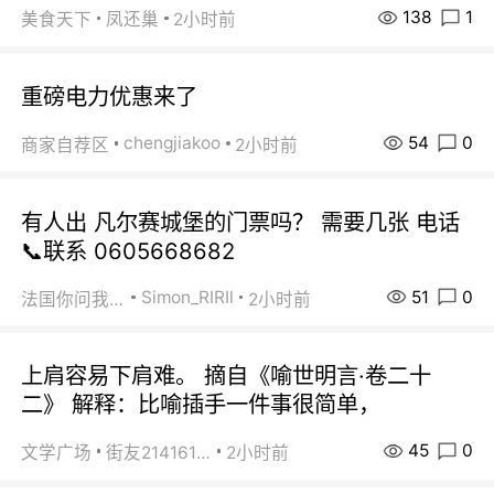
138
1
美食天下
凤还巢
2小时前
重磅电力优惠来了
54
0
chengjiakoo
商家自荐区
2小时前
有人出 凡尔赛城堡的门票吗？ 需要几张 电话
📞联系 0605668682
51
0
Simon_RIRIl
法国你问我答
2小时前
上肩容易下肩难。 摘自《喻世明言·卷二十
二》 解释：比喻插手一件事很简单，
45
0
文学广场
街友21416156
2小时前