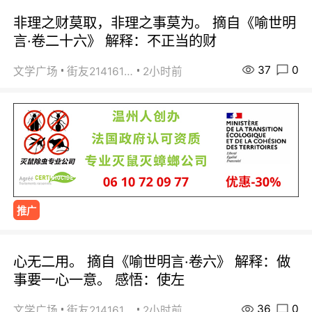
非理之财莫取，非理之事莫为。 摘自《喻世明
言·卷二十六》 解释：不正当的财
37
0
文学广场
街友21416156
2小时前
推广
心无二用。 摘自《喻世明言·卷六》 解释：做
事要一心一意。 感悟：使左
36
0
文学广场
街友21416156
2小时前