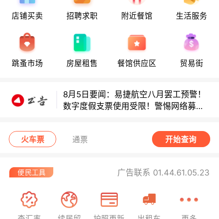
店铺买卖
招聘求职
附近餐馆
生活服务
8月5日要闻：易捷航空八月罢工预警！
数字度假支票使用受限！警惕网络募捐
跳蚤市场
房屋租售
餐馆供应区
贸易街
骗局！
8月5日要闻：易捷航空八月罢工预警！
数字度假支票使用受限！警惕网络募捐
骗局！
8月5日要闻：易捷航空八月罢工预警！
数字度假支票使用受限！警惕网络募捐
火车票
通票
开始查询
骗局！
广告联系 01.44.61.05.23
查汇率
续居留
护照更新
出租车
更多