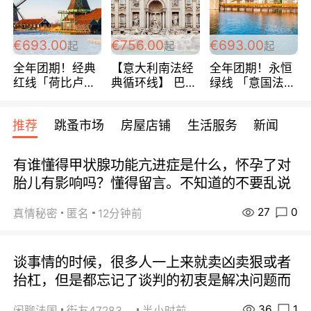
€693.00
€756.00
€693.00
起
起
起
全年团期！经典
【意大利南法经
全年团期！永恒
红线「荷比卢德
典循环线】 巴黎
绿线 「意国法
法」七天循环 五
上下 所有日期铁
南」巴黎上下 去
国 仅售99欧/人/
发！ 全程四星级
意大利 南法 99
推荐
跳蚤市场
房屋店铺
生活服务
新闻
天！巴黎上下！
宾馆 108欧/天起
欧/天起 ~包拼房
包拼房~
全程756欧/位
有谁懂得甲状腺功能亢进症是什么，怀孕了对
胎儿有影响吗？懂得留言。不知道的不要乱说
27
0
真情秘密
匿名
12分钟前
谈事情的时候，很多人一上来就卖凶卖狠或者
抬杠，但是都忘记了谈判的初衷是解决问题而
36
1
闲聊法国
街友472838572
半小时前