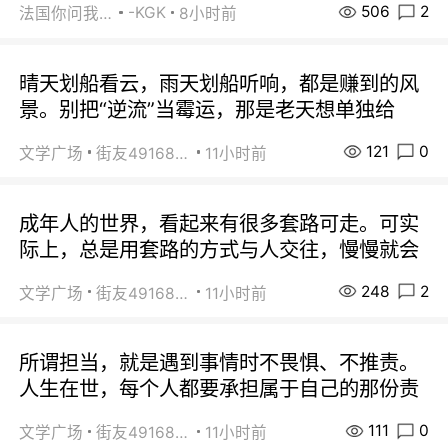
506
2
-KGK
法国你问我答
8小时前
晴天划船看云，雨天划船听响，都是赚到的风
景。别把“逆流”当霉运，那是老天想单独给
121
0
文学广场
街友49168527
11小时前
成年人的世界，看起来有很多套路可走。可实
际上，总是用套路的方式与人交往，慢慢就会
248
2
文学广场
街友49168527
11小时前
所谓担当，就是遇到事情时不畏惧、不推责。
人生在世，每个人都要承担属于自己的那份责
111
0
文学广场
街友49168527
11小时前