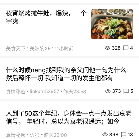
夜宵烧烤摊牛蛙，爆辣，一个
字爽
328
4
美食天下
美洲豹XF
11小时前
什么时候neng找到我的亲父问他一句为什么.
然后释怀一切.我知道一切的发生他都有
373
5
linkun152957
真情秘密
昨天23:58
人到了50这个年纪，身体会一点一点发出哀老
信号， 年轻时，总以为衰老很遥远；如今
898
18
真情秘密
迈狼
昨天23:00