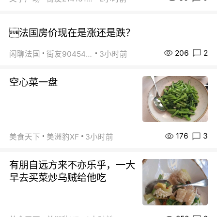
法国房价现在是涨还是跌？
206
2
闲聊法国
街友90454511
3小时前
空心菜一盘
176
3
美食天下
美洲豹XF
3小时前
有朋自远方来不亦乐乎，一大
早去买菜炒乌贼给他吃