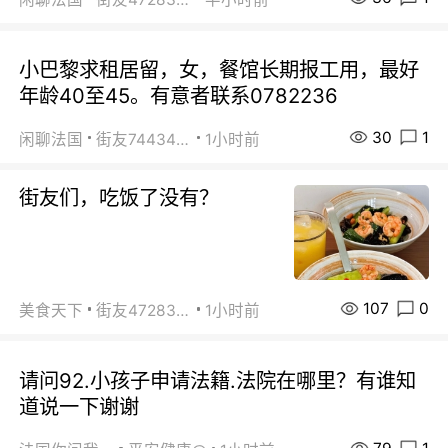
小巴黎求租居留，女，餐馆长期报工用，最好
年龄40至45。有意者联系0782236
30
1
闲聊法国
街友74434350
1小时前
街友们，吃饭了没有？
107
0
美食天下
街友472838572
1小时前
请问92.小孩子申请法籍.法院在哪里？有谁知
道说一下谢谢