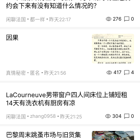
约会下来有没有知道什么情况的？
276
0
闲聊法国
都一样
昨天22:17
因果
417
4
真情秘密
匿名
昨天21:56
LaCourneuve男带窗户四人间床位上铺短租
14天有洗衣机有厨房有凉
304
0
zhang0958
闲聊法国
昨天21:25
巴黎周末跳蚤市场与旧货集