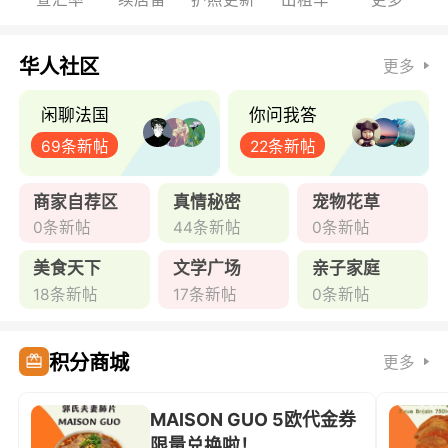
华人社区
更多
闲聊法国
你问我答
69条新帖
22条新帖
商家自荐区
真情秘密
宠物花草
0条新帖
44条新帖
0条新帖
美食天下
文学广场
亲子家庭
18条新帖
17条新帖
0条新帖
积分商城
更多
MAISON GUO 5欧代金券
限量兑换啦！ ...