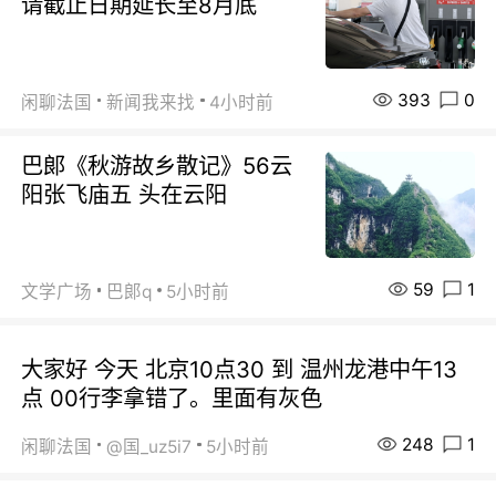
请截止日期延长至8月底
393
0
闲聊法国
新闻我来找
4小时前
巴郞《秋游故乡散记》56云
阳张飞庙五 头在云阳
59
1
文学广场
巴郞q
5小时前
大家好 今天 北京10点30 到 温州龙港中午13
点 00行李拿错了。里面有灰色
248
1
闲聊法国
@国_uz5i7
5小时前