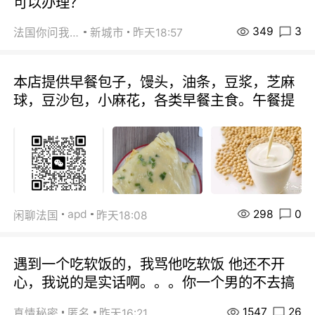
可以办理？
349
3
法国你问我答
新城市
昨天18:57
本店提供早餐包子，馒头，油条，豆浆，芝麻
球，豆沙包，小麻花，各类早餐主食。午餐提
298
0
apd
闲聊法国
昨天18:08
遇到一个吃软饭的，我骂他吃软饭 他还不开
心，我说的是实话啊。。。你一个男的不去搞
1547
26
真情秘密
匿名
昨天16:21