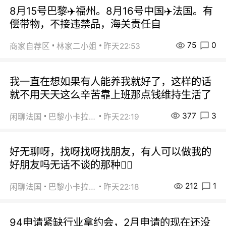
8月15号巴黎✈️福州。8月16号中国✈️法国。有
偿带物，不接违禁品，海关责任自
75
0
商家自荐区
林家二小姐
昨天22:53
我一直在想如果有人能养我就好了，这样的话
就不用天天这么辛苦靠上班那点钱维持生活了
377
3
闲聊法国
巴黎小卡拉咪
昨天22:19
好无聊呀，找呀找呀找朋友，有人可以做我的
好朋友吗无话不谈的那种😮‍💨
212
1
闲聊法国
巴黎小卡拉咪
昨天22:18
94申请紧缺行业拿约会，2月申请的现在还没