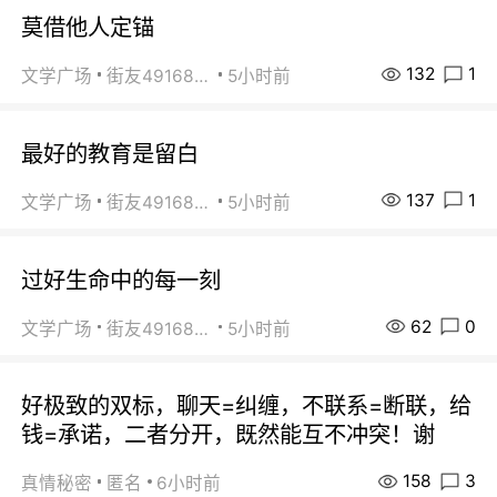
莫借他人定锚
132
1
文学广场
街友49168527
5小时前
最好的教育是留白
137
1
文学广场
街友49168527
5小时前
过好生命中的每一刻
62
0
文学广场
街友49168527
5小时前
好极致的双标，聊天=纠缠，不联系=断联，给
钱=承诺，二者分开，既然能互不冲突！谢
158
3
真情秘密
匿名
6小时前