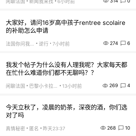
314
0
闲聊法国
新闻我来找
6小时前
大家好，请问16岁高中孩子rentree scolaire
的补助怎么申请
274
6
法国你问我答
逆行
7小时前
我发个帖子为什么没有人理我呢？大家每天都
在忙什么难道你们都不无聊吗？？
269
4
闲聊法国
巴黎小卡拉咪
13小时前
今天立秋了，凌晨的奶茶，深夜的酒，你们选
对了吗
268
10
真情秘密
匿名
昨天23:37