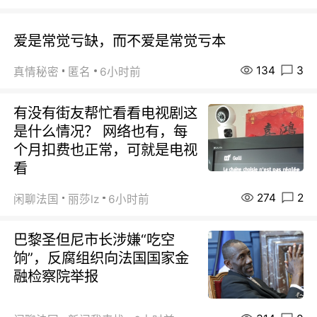
爱是常觉亏缺，而不爱是常觉亏本
134
3
真情秘密
匿名
6小时前
有没有街友帮忙看看电视剧这
是什么情况？ 网络也有，每
个月扣费也正常，可就是电视
看
274
2
闲聊法国
丽莎lz
6小时前
巴黎圣但尼市长涉嫌“吃空
饷”，反腐组织向法国国家金
融检察院举报