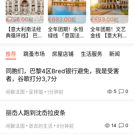
包拼房~
€756.00
€693.00
€693.00
起
起
起
【意大利南法经
全年团期！永恒
全年团期！文艺
典循环线】 巴黎
绿线 「意国法
金线 【意大利一
上下 所有日期铁
南」巴黎上下 去
地】 循环7日游
发！ 全程四星级
意大利 南法 99
全程693欧/人起
推荐
跳蚤市场
房屋店铺
生活服务
新闻
宾馆 108欧/天起
欧/天起 ~包拼房
每周铁发！
全程756欧/位
同胞们，巴黎4区Bred银行避免，我是受害
者，谷歌打分3,7分
5
0
闲聊法国
呈祥瑞
1分钟前
丽岙人跑到沈岙拉皮条
14
0
闲聊法国
逝去的生活
8分钟前