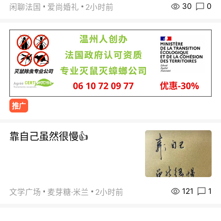
30
0
闲聊法国
爱尚婚礼
2小时前
推广
靠自己虽然很慢👍
121
1
文学广场
麦芽糖·米兰
2小时前