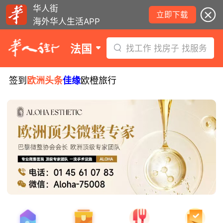
华人街
立即下载
海外华人生活APP
法国
找工作 找房子 找服务
签到
欧洲头条
佳缘
欧橙旅行