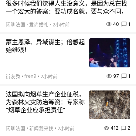
很多时候我们觉得人生没意义，是因为总在找
一个宏大的答案：要功成名就，要与众不同，
40
1
闲聊法国
爱尚婚礼
2小时前
蒙主恩泽、异域谋生；倍感起
始维艰！
97
1
fren9
街友秀
2小时前
法国拟向烟草生产企业征税，
为森林火灾防治筹资：专家称
“烟草企业应承担责任”
412
2
闲聊法国
新闻我来找
2小时前