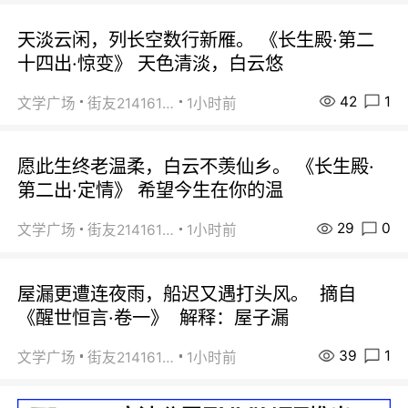
天淡云闲，列长空数行新雁。 《长生殿·第二
十四出·惊变》 天色清淡，白云悠
42
1
文学广场
街友21416156
1小时前
愿此生终老温柔，白云不羡仙乡。 《长生殿·
第二出·定情》 希望今生在你的温
29
0
文学广场
街友21416156
1小时前
屋漏更遭连夜雨，船迟又遇打头风。 摘自
《醒世恒言·卷一》 解释：屋子漏
39
1
文学广场
街友21416156
1小时前