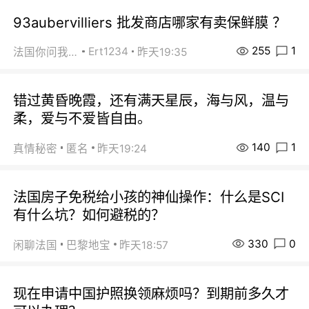
93aubervilliers 批发商店哪家有卖保鲜膜 ？
255
1
Ert1234
法国你问我答
昨天19:35
错过黄昏晚霞，还有满天星辰，海与风，温与
柔，爱与不爱皆自由。
140
1
真情秘密
匿名
昨天19:24
法国房子免税给小孩的神仙操作：什么是SCI
有什么坑？如何避税的？
330
0
闲聊法国
巴黎地宝
昨天18:57
现在申请中国护照换领麻烦吗？到期前多久才