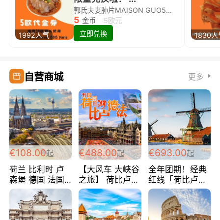
郭氏夫妻肺片MAISON GUO5欧代金券限量兑换啦！
5
金币
5欧元
立即兑换
1992人气
1830
自营商城
更多
€108.00
€488.00
€693.00
起
起
起
荷兰 比利时 卢
【大风车 大峡谷
全年团期！经典
森堡 德国 法国
之旅】 荷比卢德
红线「荷比卢德
超爽玩遍西欧 循
法 巴黎上下 经
法」七天循环 五
环线 全程四星宾
典五国四日游
国 仅售99欧/人/
馆 108欧/人/天
488欧/人
天！巴黎上下！