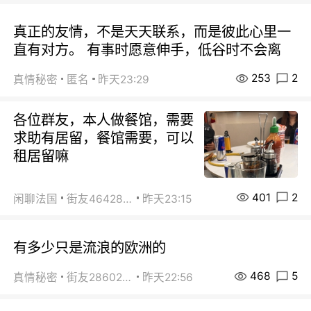
真正的友情，不是天天联系，而是彼此心里一
直有对方。 有事时愿意伸手，低谷时不会离
253
2
真情秘密
匿名
昨天23:29
各位群友，本人做餐馆，需要
求助有居留，餐馆需要，可以
租居留嘛
401
2
闲聊法国
街友46428878
昨天23:15
有多少只是流浪的欧洲的
468
5
真情秘密
街友28602925
昨天22:56