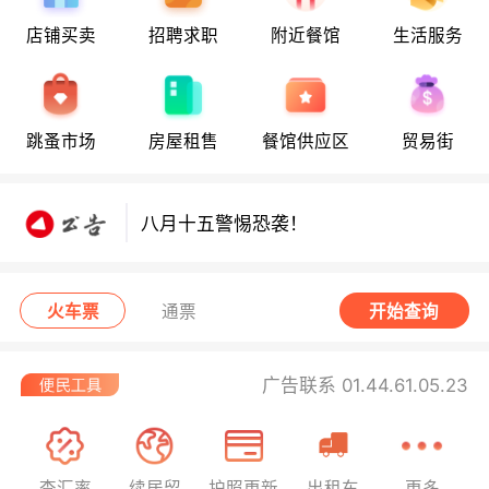
店铺买卖
招聘求职
附近餐馆
生活服务
八月十五警惕恐袭！
跳蚤市场
房屋租售
餐馆供应区
贸易街
八月十五警惕恐袭！
八月十五警惕恐袭！
火车票
通票
开始查询
广告联系 01.44.61.05.23
查汇率
续居留
护照更新
出租车
更多