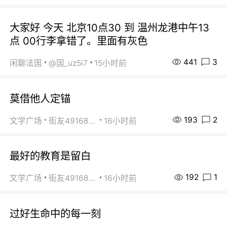
大家好 今天 北京10点30 到 温州龙港中午13
点 00行李拿错了。里面有灰色
441
3
闲聊法国
@国_uz5i7
15小时前
莫借他人定锚
193
2
文学广场
街友49168527
16小时前
最好的教育是留白
192
1
文学广场
街友49168527
16小时前
过好生命中的每一刻