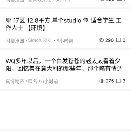
💚 17区 12.8平方.单个studio 💚 适合学生.工
作人士 【环境】
290
0
Simon_RIRIl
闲聊法国
6小时前
WQ多年以后，一个白发苍苍的老太太看着夕
阳，回忆着在意大利的那些年，那个略有情调
275
3
真情秘密
匿名
6小时前