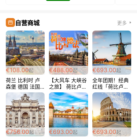
自营商城
更多
€108.00
€488.00
€693.00
起
起
起
荷兰 比利时 卢
【大风车 大峡谷
全年团期！经典
森堡 德国 法国
之旅】 荷比卢德
红线「荷比卢德
超爽玩遍西欧 循
法 巴黎上下 经
法」七天循环 五
环线 全程四星宾
典五国四日游
国 仅售99欧/人/
馆 108欧/人/天
488欧/人
天！巴黎上下！
包拼房~
€756.00
€693.00
€693.00
起
起
起