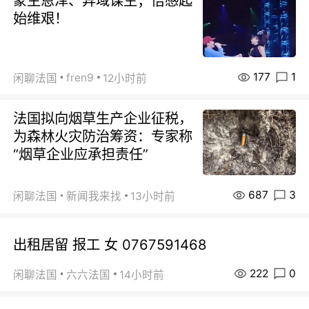
蒙主恩泽、异域谋生；倍感起
始维艰！
177
1
fren9
闲聊法国
12小时前
法国拟向烟草生产企业征税，
为森林火灾防治筹资：专家称
“烟草企业应承担责任”
687
3
闲聊法国
新闻我来找
13小时前
出租居留 报工 女 0767591468
222
0
闲聊法国
六六法国
14小时前