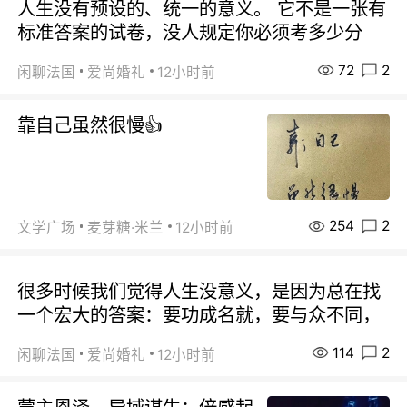
人生没有预设的、统一的意义。 它不是一张有
标准答案的试卷，没人规定你必须考多少分
72
2
闲聊法国
爱尚婚礼
12小时前
靠自己虽然很慢👍
254
2
文学广场
麦芽糖·米兰
12小时前
很多时候我们觉得人生没意义，是因为总在找
一个宏大的答案：要功成名就，要与众不同，
114
2
闲聊法国
爱尚婚礼
12小时前