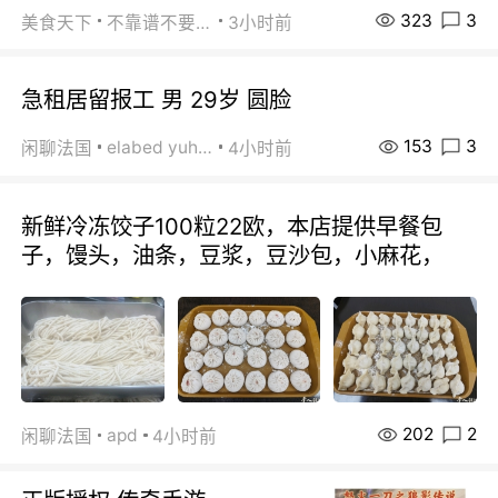
323
3
美食天下
不靠谱不要联系
3小时前
急租居留报工 男 29岁 圆脸
153
3
elabed yuhua
闲聊法国
4小时前
新鲜冷冻饺子100粒22欧，本店提供早餐包
子，馒头，油条，豆浆，豆沙包，小麻花，
202
2
apd
闲聊法国
4小时前