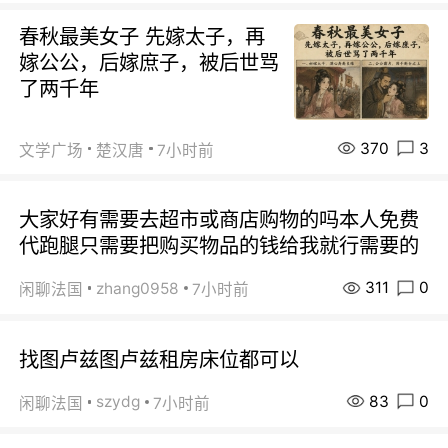
春秋最美女子 先嫁太子，再
嫁公公，后嫁庶子，被后世骂
了两千年
370
3
文学广场
楚汉唐
7小时前
大家好有需要去超市或商店购物的吗本人免费
代跑腿只需要把购买物品的钱给我就行需要的
311
0
zhang0958
闲聊法国
7小时前
找图卢兹图卢兹租房床位都可以
83
0
szydg
闲聊法国
7小时前