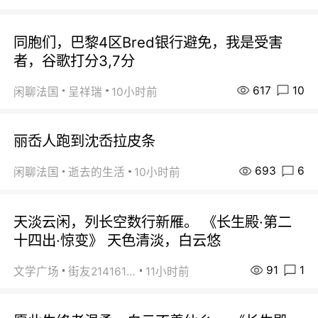
同胞们，巴黎4区Bred银行避免，我是受害
者，谷歌打分3,7分
617
10
闲聊法国
呈祥瑞
10小时前
丽岙人跑到沈岙拉皮条
693
6
闲聊法国
逝去的生活
10小时前
天淡云闲，列长空数行新雁。 《长生殿·第二
十四出·惊变》 天色清淡，白云悠
91
1
文学广场
街友21416156
11小时前