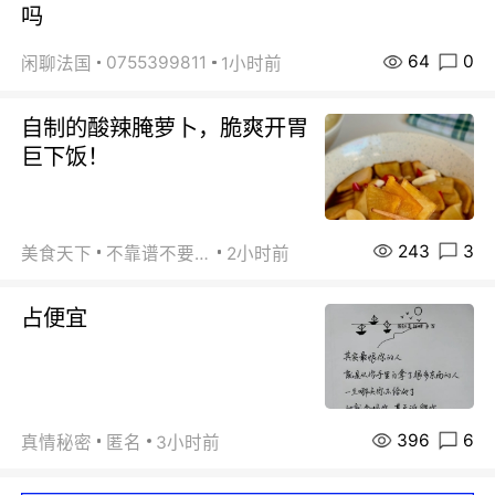
吗
64
0
0755399811
闲聊法国
1小时前
自制的酸辣腌萝卜，脆爽开胃
巨下饭！
243
3
美食天下
不靠谱不要联系
2小时前
占便宜
396
6
真情秘密
匿名
3小时前