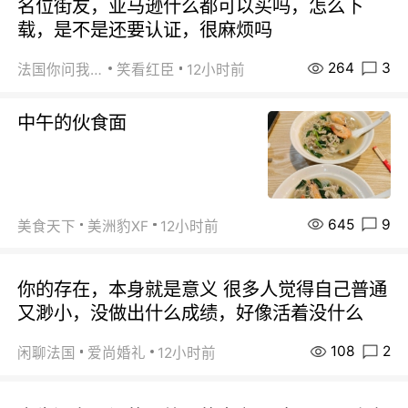
名位街友，亚马逊什么都可以买吗，怎么下
载，是不是还要认证，很麻烦吗
264
3
法国你问我答
笑看红臣
12小时前
中午的伙食面
645
9
美食天下
美洲豹XF
12小时前
你的存在，本身就是意义 很多人觉得自己普通
又渺小，没做出什么成绩，好像活着没什么
108
2
闲聊法国
爱尚婚礼
12小时前