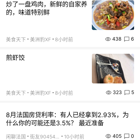
炒了一盘鸡肉，新鲜的自家养
的，味道特别鲜
438
6
美食天下
美洲豹XF
8小时前
煎虾饺
323
5
美食天下
美洲豹XF
8小时前
8月法国房贷利率：有人已经拿到2.93%，为
什么你的可能还是3.5%？ 最近准备
405
0
闲聊法国
街友90454511
10小时前