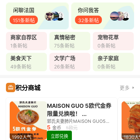
闲聊法国
你问我答
151条新帖
32条新帖
商家自荐区
真情秘密
宠物花草
1条新帖
75条新帖
0条新帖
美食天下
文学广场
亲子家庭
49条新帖
26条新帖
0条新帖
积分商城
更多
MAISON GUO 5欧代金券
限量兑换啦！ ...
郭氏夫妻肺片MAISON GUO5欧代金券限量兑换啦！
5
金币
5欧元
立即兑换
1992人气
1830