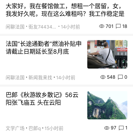
大家好，我在餐馆做工，想租一个居留，女，
我发好久呢，现在这么难租吗？我工作稳定是
701
18
闲聊法国
街友74434350
14小时前
法国“长途通勤者”燃油补贴申
请截止日期延长至8月底
548
0
闲聊法国
新闻我来找
14小时前
巴郞《秋游故乡散记》56云
阳张飞庙五 头在云阳
97
1
文学广场
巴郞q
15小时前