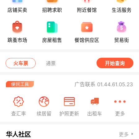
店铺买卖
招聘求职
附近餐馆
生活服务
跳蚤市场
房屋租售
餐馆供应区
贸易街
火车票
通票
开始查询
广告联系 01.44.61.05.23
查汇率
续居留
护照更新
出租车
更多
华人社区
更多