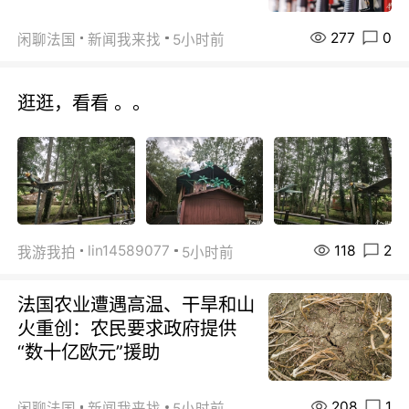
277
0
闲聊法国
新闻我来找
5小时前
逛逛，看看 。。
118
2
lin14589077
我游我拍
5小时前
法国农业遭遇高温、干旱和山
火重创：农民要求政府提供
“数十亿欧元”援助
208
1
闲聊法国
新闻我来找
5小时前