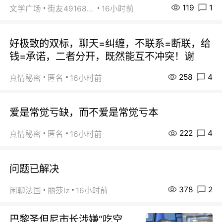
119
1
文学广场
街友49168527
16小时前
好极致的双标，聊天=纠缠，不联系=断联，给
钱=承诺，二者分开，既然能互不冲突！谢
258
4
真情秘密
匿名
16小时前
爱是常觉亏缺，而不爱是常觉亏本
222
4
真情秘密
匿名
16小时前
问题已解决
378
2
闲聊法国
丽莎lz
16小时前
巴黎圣但尼市长涉嫌“吃空