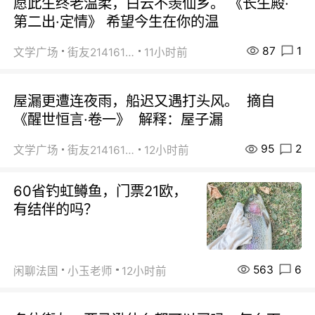
愿此生终老温柔，白云不羡仙乡。 《长生殿·
第二出·定情》 希望今生在你的温
87
1
文学广场
街友21416156
11小时前
屋漏更遭连夜雨，船迟又遇打头风。 摘自
《醒世恒言·卷一》 解释：屋子漏
95
2
文学广场
街友21416156
12小时前
60省钓虹鳟鱼，门票21欧，
有结伴的吗？
563
6
闲聊法国
小玉老师
12小时前