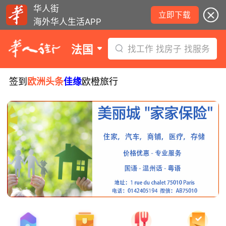
华人街
立即下载
海外华人生活APP
法国
找工作 找房子 找服务
签到
欧洲头条
佳缘
欧橙旅行