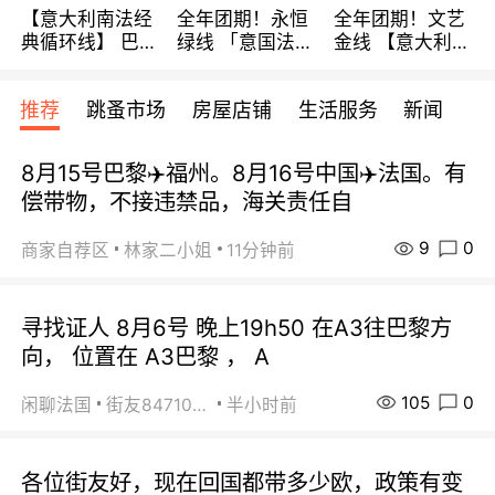
【意大利南法经
全年团期！永恒
全年团期！文艺
典循环线】 巴黎
绿线 「意国法
金线 【意大利一
上下 所有日期铁
南」巴黎上下 去
地】 循环7日游
发！ 全程四星级
意大利 南法 99
全程693欧/人起
推荐
跳蚤市场
房屋店铺
生活服务
新闻
宾馆 108欧/天起
欧/天起 ~包拼房
每周铁发！
全程756欧/位
8月15号巴黎✈️福州。8月16号中国✈️法国。有
偿带物，不接违禁品，海关责任自
9
0
商家自荐区
林家二小姐
11分钟前
寻找证人 8月6号 晚上19h50 在A3往巴黎方
向， 位置在 A3巴黎 ， A
105
0
闲聊法国
街友84710671
半小时前
各位街友好，现在回国都带多少欧，政策有变