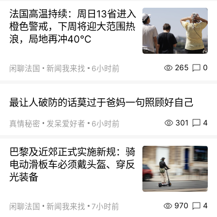
法国高温持续：周日13省进入
橙色警戒，下周将迎大范围热
浪，局地再冲40℃
265
0
闲聊法国
新闻我来找
6小时前
最让人破防的话莫过于爸妈一句照顾好自己
301
4
真情秘密
发呆爱好者
6小时前
巴黎及近郊正式实施新规：骑
电动滑板车必须戴头盔、穿反
光装备
970
4
闲聊法国
新闻我来找
7小时前