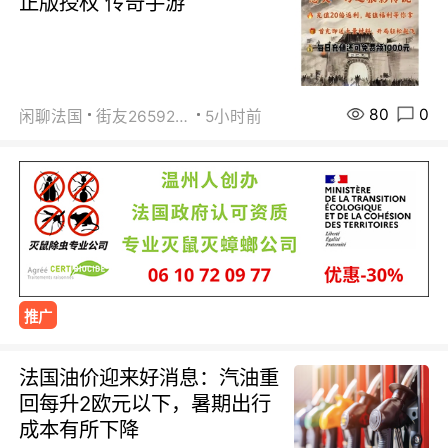
正版授权 传奇手游
80
0
闲聊法国
街友26592800
5小时前
推广
法国油价迎来好消息：汽油重
回每升2欧元以下，暑期出行
成本有所下降