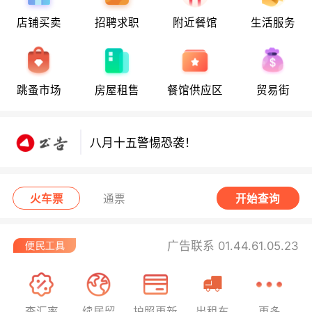
店铺买卖
招聘求职
附近餐馆
生活服务
跳蚤市场
房屋租售
餐馆供应区
贸易街
八月十五警惕恐袭！
八月十五警惕恐袭！
八月十五警惕恐袭！
火车票
通票
开始查询
广告联系 01.44.61.05.23
查汇率
续居留
护照更新
出租车
更多