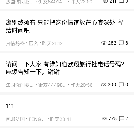
211
0
法国你问我答
街友84014588
昨天22:50
离别终须有 只能把这份情谊放在心底深处 留
给时间吧
282
8
真情秘密
匿名
昨天21:12
请问一下大家 有谁知道欧翔旅行社电话号码？
麻烦告知一下，谢谢
200
0
法国你问我答
街友44498484
昨天20:56
111
775
7
闲聊法国
FENG，
昨天20:41