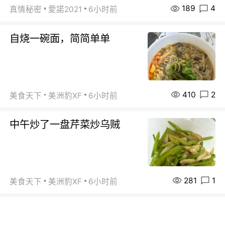
189
4
真情秘密
愛諾2021
6小时前
自烧一碗面，简简单单
410
2
美食天下
美洲豹XF
6小时前
中午炒了一盘芹菜炒乌贼
281
1
美食天下
美洲豹XF
6小时前