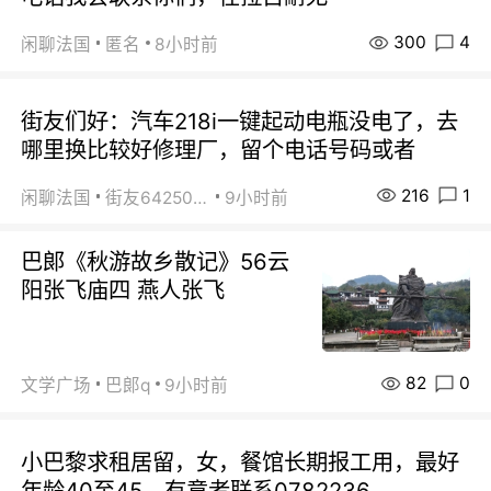
300
4
闲聊法国
匿名
8小时前
街友们好：汽车218i一键起动电瓶没电了，去
哪里换比较好修理厂，留个电话号码或者
216
1
闲聊法国
街友64250024
9小时前
巴郞《秋游故乡散记》56云
阳张飞庙四 燕人张飞
82
0
文学广场
巴郞q
9小时前
小巴黎求租居留，女，餐馆长期报工用，最好
年龄40至45。有意者联系0782236