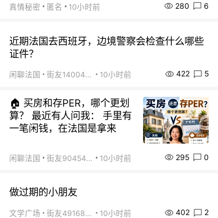
280
6
真情秘密
匿名
10小时前
近期法国去西班牙，边境警察会检查什么哪些
证件？
422
5
闲聊法国
街友14004820
10小时前
🏠 买房和存PER，哪个更划
算？ 最近有人问我： 手里有
一笔闲钱，在法国是拿来
295
0
闲聊法国
街友90454511
10小时前
做过期的小朋友
402
2
文学广场
街友49168527
10小时前