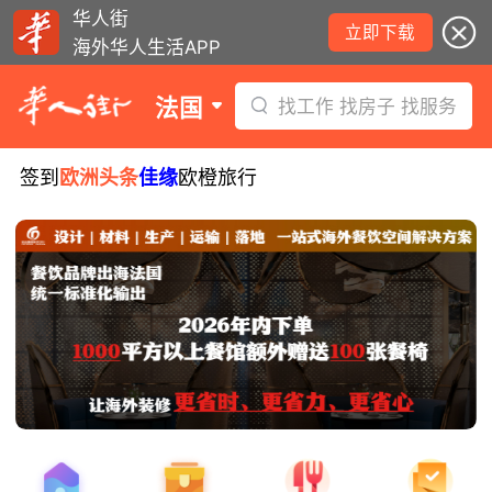
华人街
立即下载
海外华人生活APP
法国
找工作 找房子 找服务
签到
欧洲头条
佳缘
欧橙旅行