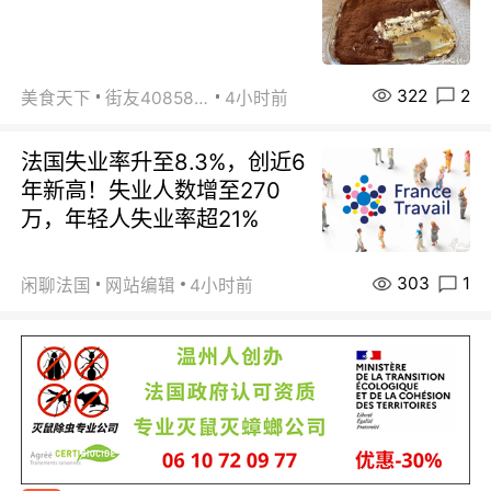
322
2
美食天下
街友40858442
4小时前
法国失业率升至8.3%，创近6
年新高！失业人数增至270
万，年轻人失业率超21%
303
1
闲聊法国
网站编辑
4小时前