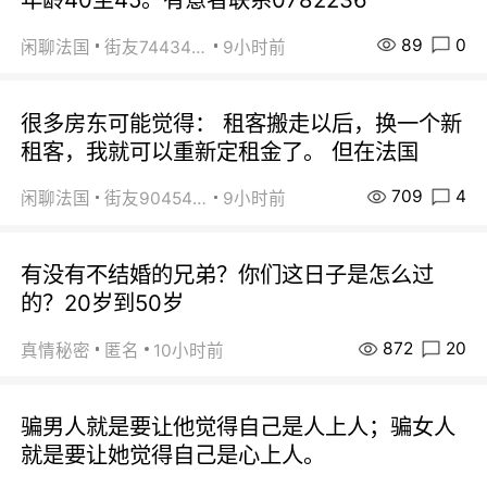
89
0
闲聊法国
街友74434350
9小时前
很多房东可能觉得： 租客搬走以后，换一个新
租客，我就可以重新定租金了。 但在法国
709
4
闲聊法国
街友90454511
9小时前
有没有不结婚的兄弟？你们这日子是怎么过
的？20岁到50岁
872
20
真情秘密
匿名
10小时前
骗男人就是要让他觉得自己是人上人；骗女人
就是要让她觉得自己是心上人。