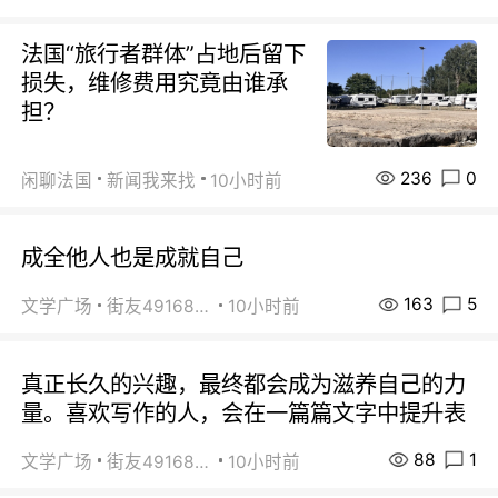
法国“旅行者群体”占地后留下
损失，维修费用究竟由谁承
担？
236
0
闲聊法国
新闻我来找
10小时前
成全他人也是成就自己
163
5
文学广场
街友49168527
10小时前
真正长久的兴趣，最终都会成为滋养自己的力
量。喜欢写作的人，会在一篇篇文字中提升表
88
1
文学广场
街友49168527
10小时前