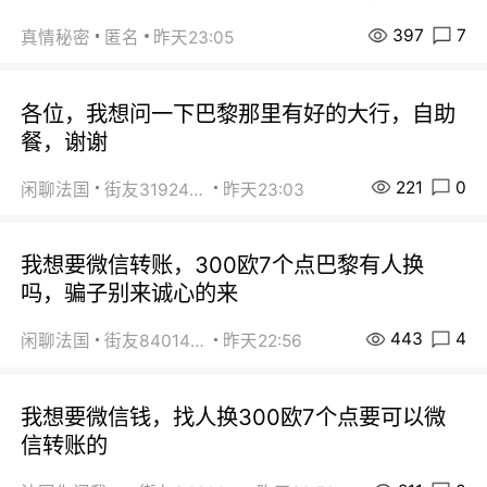
397
7
真情秘密
匿名
昨天23:05
各位，我想问一下巴黎那里有好的大行，自助
餐，谢谢
221
0
闲聊法国
街友31924072
昨天23:03
我想要微信转账，300欧7个点巴黎有人换
吗，骗子别来诚心的来
443
4
闲聊法国
街友84014588
昨天22:56
我想要微信钱，找人换300欧7个点要可以微
信转账的