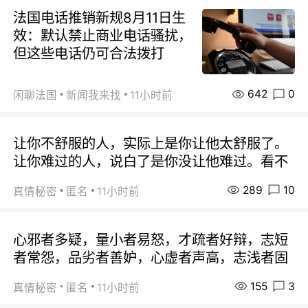
法国电话推销新规8月11日生
效：默认禁止商业电话骚扰，
但这些电话仍可合法拨打
642
0
闲聊法国
新闻我来找
11小时前
让你不舒服的人，实际上是你让他太舒服了。
让你难过的人，说白了是你没让他难过。看不
289
10
真情秘密
匿名
11小时前
心邪者多疑，量小者易怒，才疏者好辩，志短
者常怨，品劣者善妒，心虚者声高，志浅者固
155
3
真情秘密
匿名
11小时前