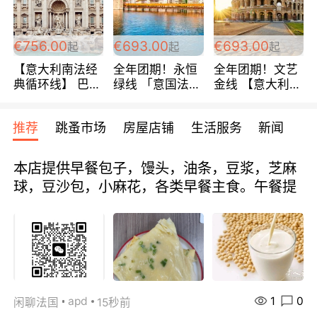
包拼房~
€756.00
€693.00
€693.00
起
起
起
【意大利南法经
全年团期！永恒
全年团期！文艺
典循环线】 巴黎
绿线 「意国法
金线 【意大利一
上下 所有日期铁
南」巴黎上下 去
地】 循环7日游
发！ 全程四星级
意大利 南法 99
全程693欧/人起
推荐
跳蚤市场
房屋店铺
生活服务
新闻
宾馆 108欧/天起
欧/天起 ~包拼房
每周铁发！
全程756欧/位
本店提供早餐包子，馒头，油条，豆浆，芝麻
球，豆沙包，小麻花，各类早餐主食。午餐提
1
0
apd
闲聊法国
15秒前