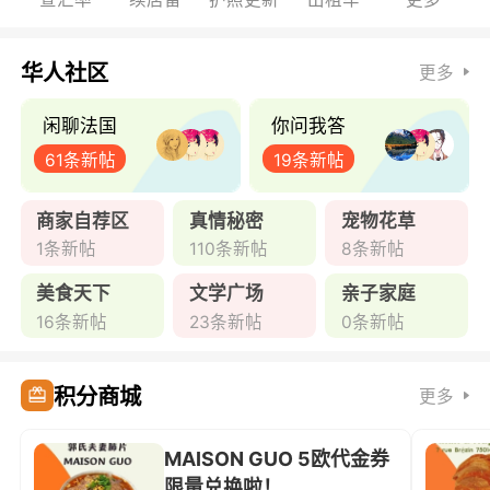
华人社区
更多
闲聊法国
你问我答
61条新帖
19条新帖
商家自荐区
真情秘密
宠物花草
1条新帖
110条新帖
8条新帖
美食天下
文学广场
亲子家庭
16条新帖
23条新帖
0条新帖
积分商城
更多
MAISON GUO 5欧代金券
限量兑换啦！ ...