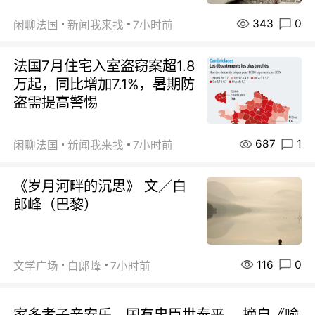
343
0
闲聊法国
新闻我来找
7小时前
法国7月住宅入室盗窃案超1.8
万起，同比增加7.1%，暑期防
盗需提高警惕
687
1
闲聊法国
新闻我来找
7小时前
《岁月河畔的沉思》 文／白
郎峰（巴黎）
116
0
文学广场
白郞峰
7小时前
家多孝子亲安乐，国有忠臣世泰平。 摘自《喻