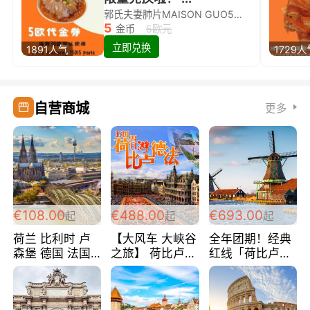
郭氏夫妻肺片MAISON GUO5欧代金券限量兑换啦！
5
金币
5欧元
立即兑换
1891人气
1729人
自营商城
更多
€108.00
€488.00
€693.00
起
起
起
荷兰 比利时 卢
【大风车 大峡谷
全年团期！经典
森堡 德国 法国
之旅】 荷比卢德
红线「荷比卢德
超爽玩遍西欧 循
法 巴黎上下 经
法」七天循环 五
环线 全程四星宾
典五国四日游
国 仅售99欧/人/
馆 108欧/人/天
488欧/人
天！巴黎上下！