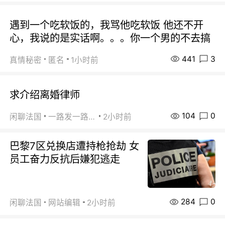
遇到一个吃软饭的，我骂他吃软饭 他还不开
心，我说的是实话啊。。。你一个男的不去搞
441
3
真情秘密
匿名
1小时前
求介绍离婚律师
104
0
闲聊法国
一路发一路发
2小时前
巴黎7区兑换店遭持枪抢劫 女
员工奋力反抗后嫌犯逃走
284
0
闲聊法国
网站编辑
2小时前