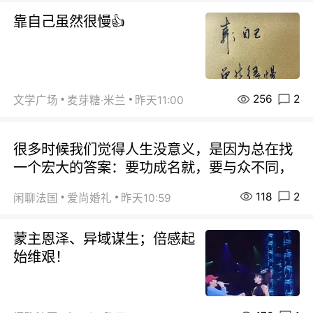
靠自己虽然很慢👍
256
2
文学广场
麦芽糖·米兰
昨天11:00
很多时候我们觉得人生没意义，是因为总在找
一个宏大的答案：要功成名就，要与众不同，
118
2
闲聊法国
爱尚婚礼
昨天10:59
蒙主恩泽、异域谋生；倍感起
始维艰！