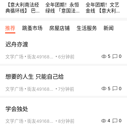
【意大利南法经
全年团期！永恒
全年团期！文艺
典循环线】 巴黎
绿线 「意国法
金线 【意大利一
上下 所有日期铁
南」巴黎上下 去
地】 循环7日游
发！ 全程四星级
意大利 南法 99
全程693欧/人起
推荐
跳蚤市场
房屋店铺
生活服务
新闻
宾馆 108欧/天起
欧/天起 ~包拼房
每周铁发！
全程756欧/位
迟舟亦渡
5
0
文学广场
街友49168527
6分钟前
想要的人生 只能自己给
5
0
文学广场
街友49168527
7分钟前
学会独处
4
0
文学广场
街友49168527
8分钟前