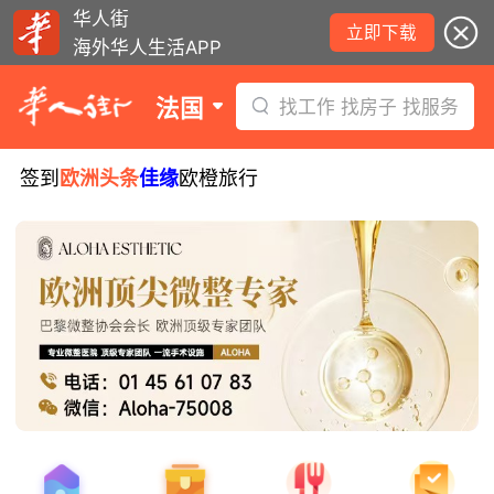
华人街
立即下载
海外华人生活APP
法国
找工作 找房子 找服务
签到
欧洲头条
佳缘
欧橙旅行