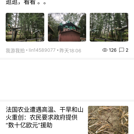
逛逛，看看 。。
126
2
lin14589077
我游我拍
昨天18:06
法国农业遭遇高温、干旱和山
火重创：农民要求政府提供
“数十亿欧元”援助