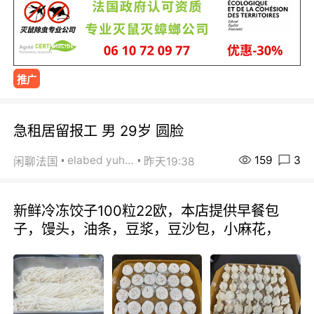
推广
急租居留报工 男 29岁 圆脸
159
3
elabed yuhua
闲聊法国
昨天19:38
新鲜冷冻饺子100粒22欧，本店提供早餐包
子，馒头，油条，豆浆，豆沙包，小麻花，