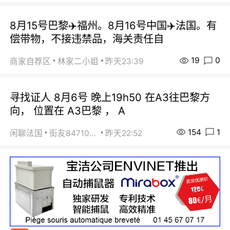
8月15号巴黎✈️福州。8月16号中国✈️法国。有
偿带物，不接违禁品，海关责任自
19
0
商家自荐区
林家二小姐
昨天23:39
寻找证人 8月6号 晚上19h50 在A3往巴黎方
向， 位置在 A3巴黎 ， A
154
1
闲聊法国
街友84710671
昨天22:52