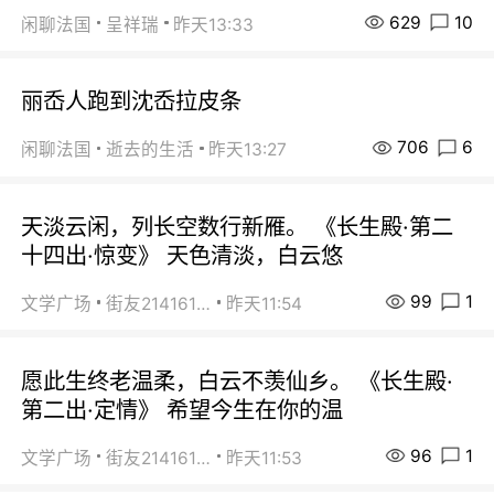
629
10
闲聊法国
呈祥瑞
昨天13:33
丽岙人跑到沈岙拉皮条
706
6
闲聊法国
逝去的生活
昨天13:27
天淡云闲，列长空数行新雁。 《长生殿·第二
十四出·惊变》 天色清淡，白云悠
99
1
文学广场
街友21416156
昨天11:54
愿此生终老温柔，白云不羡仙乡。 《长生殿·
第二出·定情》 希望今生在你的温
96
1
文学广场
街友21416156
昨天11:53