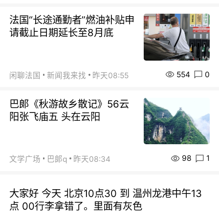
法国“长途通勤者”燃油补贴申
请截止日期延长至8月底
554
0
闲聊法国
新闻我来找
昨天08:55
巴郞《秋游故乡散记》56云
阳张飞庙五 头在云阳
98
1
文学广场
巴郞q
昨天08:34
大家好 今天 北京10点30 到 温州龙港中午13
点 00行李拿错了。里面有灰色