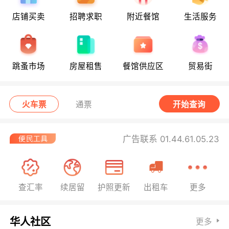
店铺买卖
招聘求职
附近餐馆
生活服务
跳蚤市场
房屋租售
餐馆供应区
贸易街
火车票
通票
开始查询
广告联系 01.44.61.05.23
查汇率
续居留
护照更新
出租车
更多
华人社区
更多