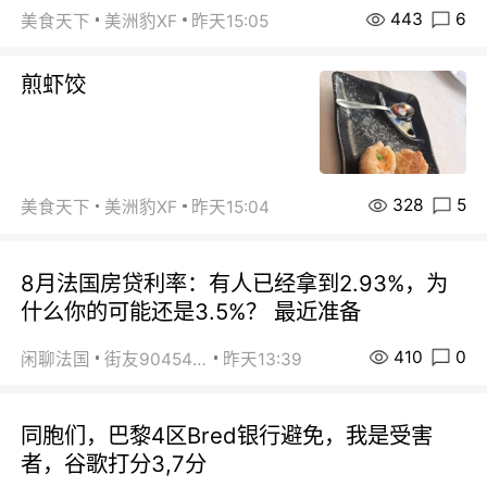
443
6
美食天下
美洲豹XF
昨天15:05
煎虾饺
328
5
美食天下
美洲豹XF
昨天15:04
8月法国房贷利率：有人已经拿到2.93%，为
什么你的可能还是3.5%？ 最近准备
410
0
闲聊法国
街友90454511
昨天13:39
同胞们，巴黎4区Bred银行避免，我是受害
者，谷歌打分3,7分