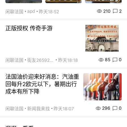
210
2
apd
闲聊法国
昨天18:52
正版授权 传奇手游
85
0
闲聊法国
街友26592800
昨天18:18
法国油价迎来好消息：汽油重
回每升2欧元以下，暑期出行
成本有所下降
296
0
闲聊法国
新闻我来找
昨天18:07