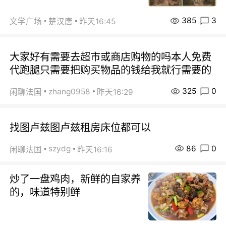
385
3
文学广场
楚汉唐
昨天16:45
大家好有需要去超市或商店购物的吗本人免费
代跑腿只需要把购买物品的钱给我就行需要的
325
0
zhang0958
闲聊法国
昨天16:29
找图卢兹图卢兹租房床位都可以
86
0
szydg
闲聊法国
昨天16:16
炒了一盘鸡肉，新鲜的自家养
的，味道特别鲜