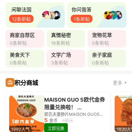
闲聊法国
你问我答
12条新帖
1条新帖
商家自荐区
真情秘密
宠物花草
0条新帖
18条新帖
0条新帖
美食天下
文学广场
亲子家庭
0条新帖
3条新帖
0条新帖
积分商城
更多
MAISON GUO 5欧代金券
限量兑换啦！ ...
郭氏夫妻肺片MAISON GUO5欧代金券限量兑换啦！
5
金币
5欧元
立即兑换
1992人气
1830