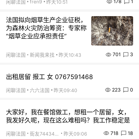
178
1
fren9
闲聊法国
昨天10:51
法国拟向烟草生产企业征税，
为森林火灾防治筹资：专家称
“烟草企业应承担责任”
701
3
闲聊法国
新闻我来找
昨天10:43
出租居留 报工 女 0767591468
223
0
闲聊法国
六六法国
昨天09:40
大家好，我在餐馆做工，想租一个居留，女，
我发好久呢，现在这么难租吗？我工作稳定是
718
18
闲聊法国
街友74434350
昨天09:06