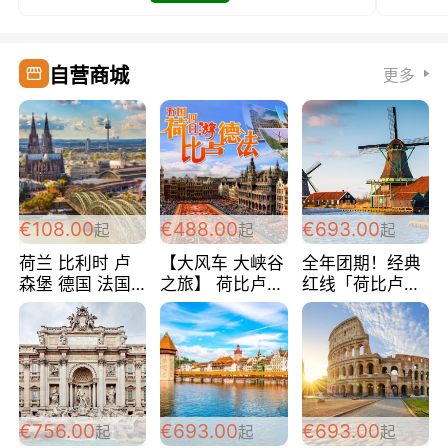
自营商城
更多
€108.00
€488.00
€693.00
起
起
起
荷兰 比利时 卢
【大风车 大峡谷
全年团期！经典
森堡 德国 法国
之旅】 荷比卢德
红线「荷比卢德
超爽玩遍西欧 循
法 巴黎上下 经
法」七天循环 五
环线 全程四星宾
典五国四日游
国 仅售99欧/人/
馆 108欧/人/天
488欧/人
天！巴黎上下！
包拼房~
€756.00
€693.00
€693.00
起
起
起