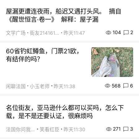
屋漏更遭连夜雨，船迟又遇打头风。 摘自
《醒世恒言·卷一》 解释：屋子漏
104
2
文学广场
街友21416156
昨天11:47
60省钓虹鳟鱼，门票21欧，
有结伴的吗？
568
6
闲聊法国
小玉老师
昨天11:38
名位街友，亚马逊什么都可以买吗，怎么下
载，是不是还要认证，很麻烦吗
271
3
法国你问我答
笑看红臣
昨天11:30