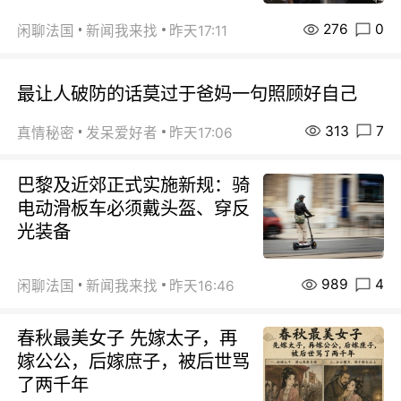
276
0
闲聊法国
新闻我来找
昨天17:11
最让人破防的话莫过于爸妈一句照顾好自己
313
7
真情秘密
发呆爱好者
昨天17:06
巴黎及近郊正式实施新规：骑
电动滑板车必须戴头盔、穿反
光装备
989
4
闲聊法国
新闻我来找
昨天16:46
春秋最美女子 先嫁太子，再
嫁公公，后嫁庶子，被后世骂
了两千年