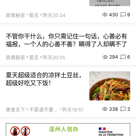
430
9
真情秘密
匿名
昨天20:34
不管你干什么，你只需记住一句话，心善必有
福报，一个人的心善不善？瞒得了人却瞒不了
294
6
真情秘密
匿名
昨天20:05
夏天超级适合的凉拌土豆丝，
超级好吃又下饭！
338
3
美食天下
不靠谱不要联系
昨天19:51