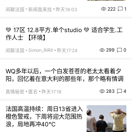
222
1
闲聊法国
新闻我来找
昨天18:03
💚 17区 12.8平方.单个studio 💚 适合学生.工
作人士 【环境】
299
0
Simon_RIRIl
闲聊法国
昨天17:24
WQ多年以后，一个白发苍苍的老太太看着夕
阳，回忆着在意大利的那些年，那个略有情调
283
4
真情秘密
匿名
昨天17:18
法国高温持续：周日13省进入
橙色警戒，下周将迎大范围热
浪，局地再冲40℃