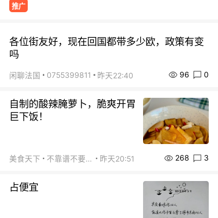
推广
各位街友好，现在回国都带多少欧，政策有变
吗
96
0
0755399811
闲聊法国
昨天22:40
自制的酸辣腌萝卜，脆爽开胃
巨下饭！
268
3
美食天下
不靠谱不要联系
昨天20:51
占便宜