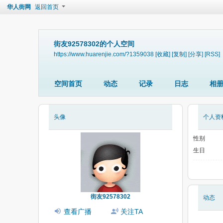
华人街网
返回首页
街友92578302的个人空间
https://www.huarenjie.com/?1359038
[收藏]
[复制]
[分享]
[RSS]
空间首页
动态
记录
日志
相
头像
个人资
性别
生日
街友92578302
动态
查看广播
关注TA