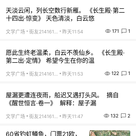
天淡云闲，列长空数行新雁。 《长生殿·第二
十四出·惊变》 天色清淡，白云悠
171
1
文学广场
街友21416156
昨天11:54
愿此生终老温柔，白云不羡仙乡。 《长生殿·
第二出·定情》 希望今生在你的温
122
1
文学广场
街友21416156
昨天11:53
屋漏更遭连夜雨，船迟又遇打头风。 摘自
《醒世恒言·卷一》 解释：屋子漏
132
2
文学广场
街友21416156
昨天11:47
60省钓虹鳟鱼，门票21欧，