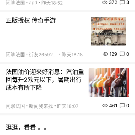
372
3
apd
闲聊法国
昨天18:52
正版授权 传奇手游
129
0
闲聊法国
街友26592800
昨天18:18
法国油价迎来好消息：汽油重
回每升2欧元以下，暑期出行
成本有所下降
461
0
闲聊法国
新闻我来找
昨天18:07
逛逛，看看 。。