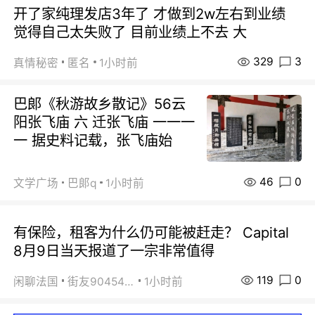
开了家纯理发店3年了 才做到2w左右到业绩
觉得自己太失败了 目前业绩上不去 大
329
3
真情秘密
匿名
1小时前
巴郞《秋游故乡散记》56云
阳张飞庙 六 迁张飞庙 一一一
一 据史料记载，张飞庙始
46
0
文学广场
巴郞q
1小时前
有保险，租客为什么仍可能被赶走？ Capital
8月9日当天报道了一宗非常值得
119
0
闲聊法国
街友90454511
1小时前