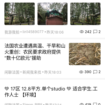
242
2
lin14589077
我游我拍
昨天18:06
法国农业遭遇高温、干旱和山
火重创：农民要求政府提供
“数十亿欧元”援助
390
2
闲聊法国
新闻我来找
昨天18:03
💚 17区 12.8平方.单个studio 💚 适合学生.工
作人士 【环境】
419
0
Simon_RIRIl