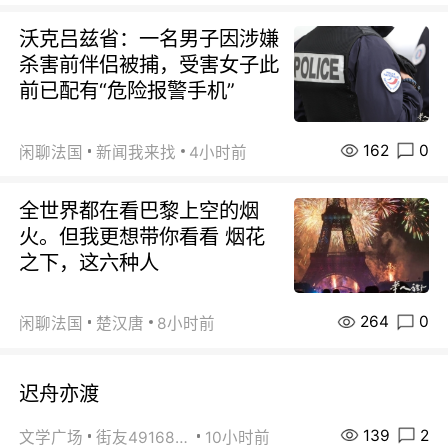
沃克吕兹省：一名男子因涉嫌
杀害前伴侣被捕，受害女子此
前已配有“危险报警手机”
162
0
闲聊法国
新闻我来找
4小时前
全世界都在看巴黎上空的烟
火。但我更想带你看看 烟花
之下，这六种人
264
0
闲聊法国
楚汉唐
8小时前
迟舟亦渡
139
2
文学广场
街友49168527
10小时前