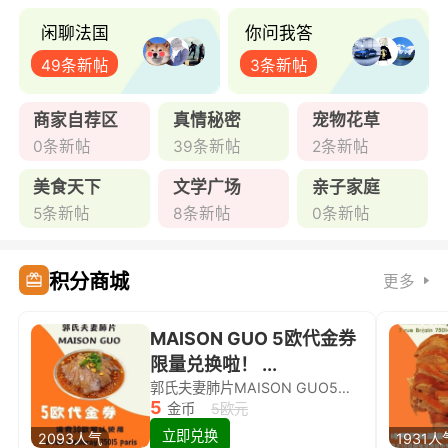
闲聊法国
你问我答
49条新帖
3条新帖
商家自荐区
真情秘密
宠物花草
0条新帖
39条新帖
2条新帖
美食天下
文学广场
亲子家庭
5条新帖
8条新帖
0条新帖
积分商城
更多
MAISON GUO 5欧代金券
限量兑换啦！ ...
郭氏夫妻肺片MAISON GUO5欧代金券限量兑换啦！
5
金币
5欧元
立即兑换
2093人气
1931人