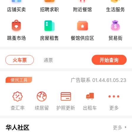
店铺买卖
招聘求职
附近餐馆
生活服务
跳蚤市场
房屋租售
餐馆供应区
贸易街
火车票
通票
开始查询
广告联系 01.44.61.05.23
查汇率
续居留
护照更新
出租车
更多
华人社区
更多