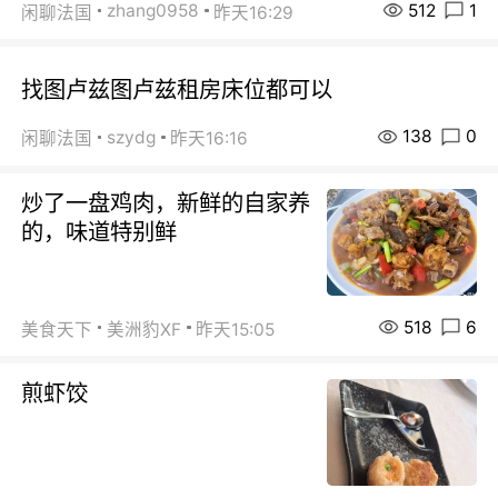
512
1
zhang0958
闲聊法国
昨天16:29
找图卢兹图卢兹租房床位都可以
138
0
szydg
闲聊法国
昨天16:16
炒了一盘鸡肉，新鲜的自家养
的，味道特别鲜
518
6
美食天下
美洲豹XF
昨天15:05
煎虾饺