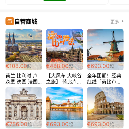
自营商城
更多
€108.00
€488.00
€693.00
起
起
起
荷兰 比利时 卢
【大风车 大峡谷
全年团期！经典
森堡 德国 法国
之旅】 荷比卢德
红线「荷比卢德
超爽玩遍西欧 循
法 巴黎上下 经
法」七天循环 五
环线 全程四星宾
典五国四日游
国 仅售99欧/人/
馆 108欧/人/天
488欧/人
天！巴黎上下！
包拼房~
€756.00
€693.00
€693.00
起
起
起