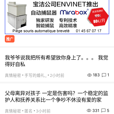
推广
我爷爷说我把所有希望放你身上了。。。 我觉
得好自私
183
1
真情秘密
手写的婚礼_
2小时前
父母离异对孩子 一定是伤害吗？一个稳定的监
护人和抚养关系比一个争吵不休没有爱的家
331
5
真情秘密
匿名
3小时前