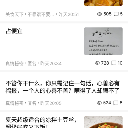
505
5
美食天下
不靠谱不要联系
昨天20:51
占便宜
728
10
真情秘密
匿名
昨天20:34
不管你干什么，你只需记住一句话，心善必有
福报，一个人的心善不善？瞒得了人却瞒不了
524
8
真情秘密
匿名
昨天20:05
夏天超级适合的凉拌土豆丝，
超级好吃又下饭！