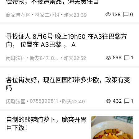
偿带物，不接违禁品，海关责任自
138
0
商家自荐区
林家二小姐
昨天23:39
寻找证人 8月6号 晚上19h50 在A3往巴黎方
向， 位置在 A3巴黎 ， A
599
1
闲聊法国
街友84710671
昨天22:52
各位街友好，现在回国都带多少欧，政策有变
吗
432
1
0755399811
闲聊法国
昨天22:40
自制的酸辣腌萝卜，脆爽开胃
巨下饭！