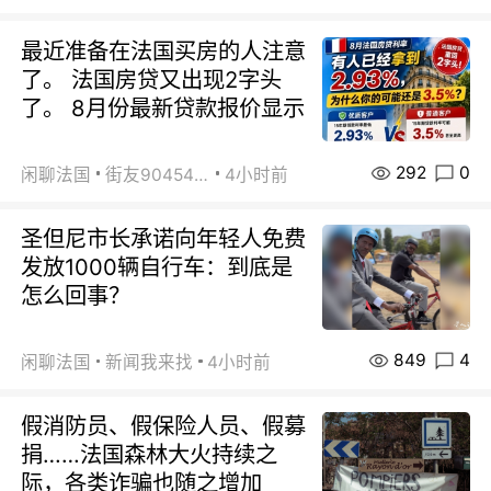
最近准备在法国买房的人注意
了。 法国房贷又出现2字头
了。 8月份最新贷款报价显示
292
0
闲聊法国
街友90454511
4小时前
圣但尼市长承诺向年轻人免费
发放1000辆自行车：到底是
怎么回事？
849
4
闲聊法国
新闻我来找
4小时前
假消防员、假保险人员、假募
捐……法国森林大火持续之
际，各类诈骗也随之增加