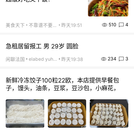
510
4
美食天下
不靠谱不要联系
昨天19:51
急租居留报工 男 29岁 圆脸
234
3
elabed yuhua
闲聊法国
昨天19:38
新鲜冷冻饺子100粒22欧，本店提供早餐包
子，馒头，油条，豆浆，豆沙包，小麻花，