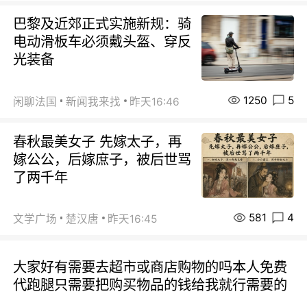
巴黎及近郊正式实施新规：骑
电动滑板车必须戴头盔、穿反
光装备
1250
5
闲聊法国
新闻我来找
昨天16:46
春秋最美女子 先嫁太子，再
嫁公公，后嫁庶子，被后世骂
了两千年
581
4
文学广场
楚汉唐
昨天16:45
大家好有需要去超市或商店购物的吗本人免费
代跑腿只需要把购买物品的钱给我就行需要的