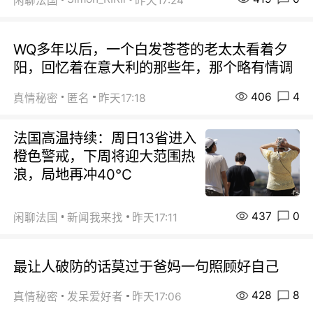
闲聊法国
昨天17:24
WQ多年以后，一个白发苍苍的老太太看着夕
阳，回忆着在意大利的那些年，那个略有情调
406
4
真情秘密
匿名
昨天17:18
法国高温持续：周日13省进入
橙色警戒，下周将迎大范围热
浪，局地再冲40℃
437
0
闲聊法国
新闻我来找
昨天17:11
最让人破防的话莫过于爸妈一句照顾好自己
428
8
真情秘密
发呆爱好者
昨天17:06