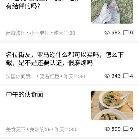
有结伴的吗？
683
6
闲聊法国
小玉老师
昨天11:38
名位街友，亚马逊什么都可以买吗，怎么下
载，是不是还要认证，很麻烦吗
343
4
法国你问我答
笑看红臣
昨天11:30
中午的伙食面
699
9
美食天下
美洲豹XF
昨天11:30