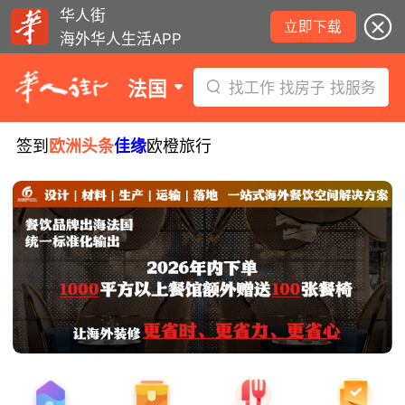
华人街
立即下载
海外华人生活APP
法国
找工作 找房子 找服务
签到
欧洲头条
佳缘
欧橙旅行