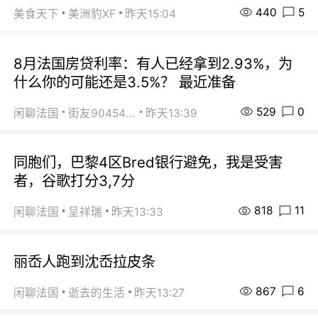
440
5
美食天下
美洲豹XF
昨天15:04
8月法国房贷利率：有人已经拿到2.93%，为
什么你的可能还是3.5%？ 最近准备
529
0
闲聊法国
街友90454511
昨天13:39
同胞们，巴黎4区Bred银行避免，我是受害
者，谷歌打分3,7分
818
11
闲聊法国
呈祥瑞
昨天13:33
丽岙人跑到沈岙拉皮条
867
6
闲聊法国
逝去的生活
昨天13:27