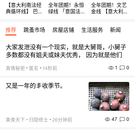
【意大利南法经
全年团期！永恒
全年团期！文艺
典循环线】 巴黎
绿线 「意国法
金线 【意大利一
上下 所有日期铁
南」巴黎上下 去
地】 循环7日游
发！ 全程四星级
意大利 南法 99
全程693欧/人起
推荐
跳蚤市场
房屋店铺
生活服务
新闻
宾馆 108欧/天起
欧/天起 ~包拼房
每周铁发！
全程756欧/位
大家发泄没有一个现实，就是大舅哥，小舅子
多数都没有姐夫或妹夫优秀， 因为就是他们
1
0
真情秘密
匿名
14秒前
又是一年的丯收季节。
47
0
美食天下
归隐修士
26分钟前