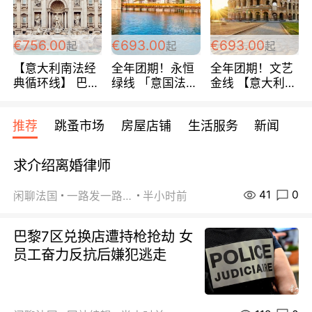
包拼房~
€756.00
€693.00
€693.00
起
起
起
【意大利南法经
全年团期！永恒
全年团期！文艺
典循环线】 巴黎
绿线 「意国法
金线 【意大利一
上下 所有日期铁
南」巴黎上下 去
地】 循环7日游
发！ 全程四星级
意大利 南法 99
全程693欧/人起
推荐
跳蚤市场
房屋店铺
生活服务
新闻
宾馆 108欧/天起
欧/天起 ~包拼房
每周铁发！
全程756欧/位
求介绍离婚律师
41
0
闲聊法国
一路发一路发
半小时前
巴黎7区兑换店遭持枪抢劫 女
员工奋力反抗后嫌犯逃走