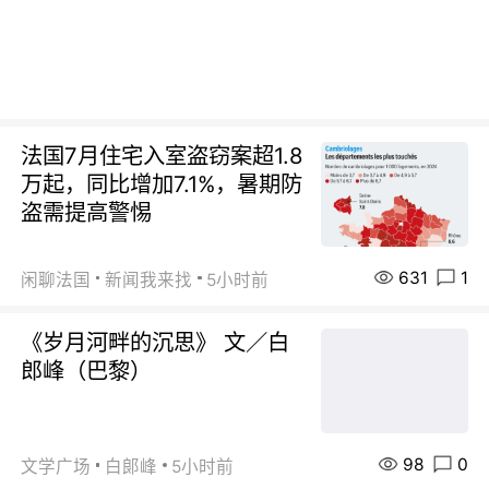
法国7月住宅入室盗窃案超1.8
万起，同比增加7.1%，暑期防
盗需提高警惕
631
1
闲聊法国
新闻我来找
5小时前
《岁月河畔的沉思》 文／白
郎峰（巴黎）
98
0
文学广场
白郞峰
5小时前