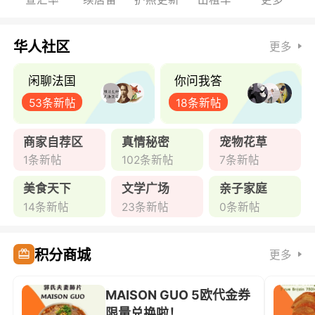
华人社区
更多
闲聊法国
你问我答
53条新帖
18条新帖
商家自荐区
真情秘密
宠物花草
1条新帖
102条新帖
7条新帖
美食天下
文学广场
亲子家庭
14条新帖
23条新帖
0条新帖
积分商城
更多
MAISON GUO 5欧代金券
限量兑换啦！ ...