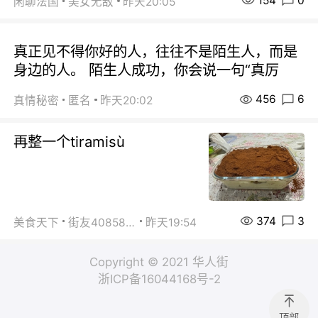
154
0
闲聊法国
美女无敌
昨天20:05
真正见不得你好的人，往往不是陌生人，而是
身边的人。 陌生人成功，你会说一句“真厉
456
6
真情秘密
匿名
昨天20:02
再整一个tiramisù
374
3
美食天下
街友40858442
昨天19:54
Copyright © 2021 华人街
浙ICP备16044168号-2
顶部