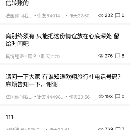
信转账的
202
0
法国你问我答
街友84014588
昨天22:50
离别终须有 只能把这份情谊放在心底深处 留
给时间吧
276
8
真情秘密
匿名
昨天21:12
请问一下大家 有谁知道欧翔旅行社电话号码？
麻烦告知一下，谢谢
193
0
法国你问我答
街友44498484
昨天20:56
111
769
7
闲聊法国
FENG，
昨天20:41