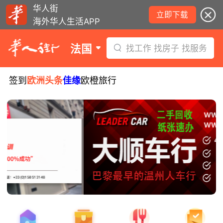
华人街
立即下载
海外华人生活APP
法国
找工作 找房子 找服务
签到
欧洲头条
佳缘
欧橙旅行