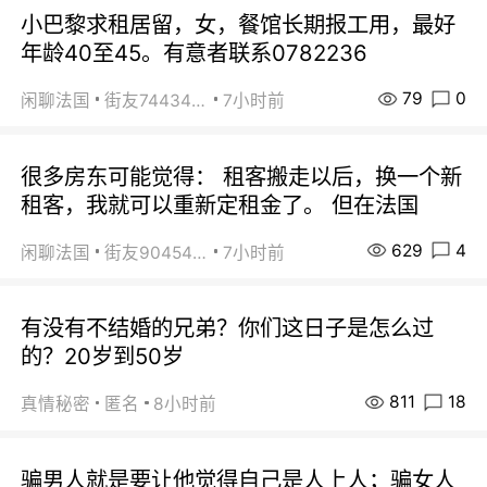
小巴黎求租居留，女，餐馆长期报工用，最好
年龄40至45。有意者联系0782236
79
0
闲聊法国
街友74434350
7小时前
很多房东可能觉得： 租客搬走以后，换一个新
租客，我就可以重新定租金了。 但在法国
629
4
闲聊法国
街友90454511
7小时前
有没有不结婚的兄弟？你们这日子是怎么过
的？20岁到50岁
811
18
真情秘密
匿名
8小时前
骗男人就是要让他觉得自己是人上人；骗女人