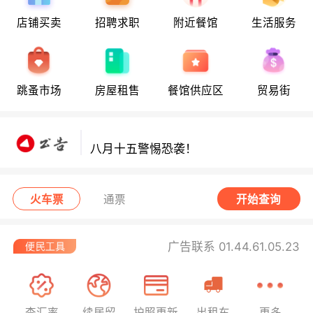
店铺买卖
招聘求职
附近餐馆
生活服务
八月十五警惕恐袭！
跳蚤市场
房屋租售
餐馆供应区
贸易街
八月十五警惕恐袭！
八月十五警惕恐袭！
火车票
通票
开始查询
广告联系 01.44.61.05.23
查汇率
续居留
护照更新
出租车
更多