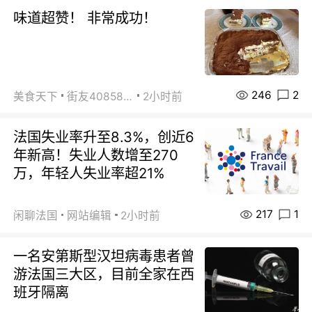
味道超赞！ 非常成功！
246
2
美食天下
街友40858442
2小时前
法国失业率升至8.3%，创近6
年新高！失业人数增至270
万，年轻人失业率超21%
217
1
闲聊法国
网站编辑
2小时前
一名安第斯型汉坦病毒患者曾
游法国三大区，目前全家在西
班牙隔离