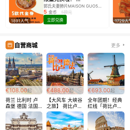
郭氏夫妻肺片MAISON GUO5欧代金券限量兑换啦！
5
金币
5欧元
立即兑换
1891人气
1729人
自营商城
更多
€108.00
€488.00
€693.00
起
起
起
荷兰 比利时 卢
【大风车 大峡谷
全年团期！经典
森堡 德国 法国
之旅】 荷比卢德
红线「荷比卢德
超爽玩遍西欧 循
法 巴黎上下 经
法」七天循环 五
环线 全程四星宾
典五国四日游
国 仅售99欧/人/
馆 108欧/人/天
488欧/人
天！巴黎上下！