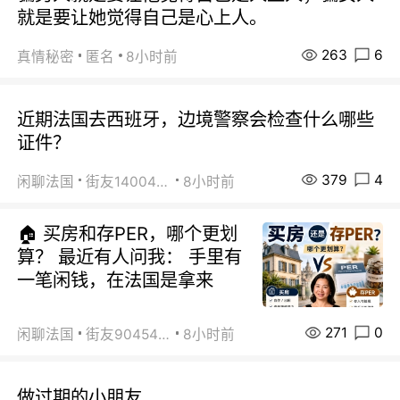
就是要让她觉得自己是心上人。
263
6
真情秘密
匿名
8小时前
近期法国去西班牙，边境警察会检查什么哪些
证件？
379
4
闲聊法国
街友14004820
8小时前
🏠 买房和存PER，哪个更划
算？ 最近有人问我： 手里有
一笔闲钱，在法国是拿来
271
0
闲聊法国
街友90454511
8小时前
做过期的小朋友