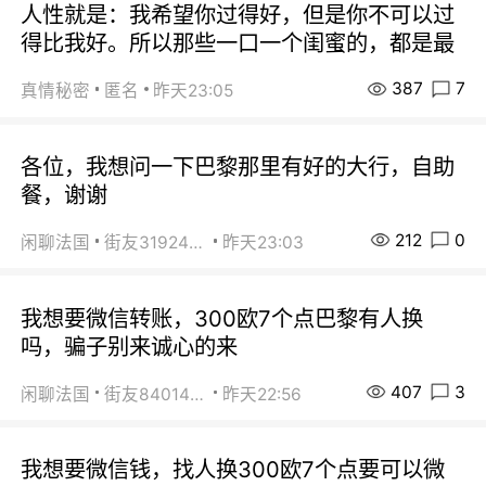
人性就是：我希望你过得好，但是你不可以过
得比我好。所以那些一口一个闺蜜的，都是最
387
7
真情秘密
匿名
昨天23:05
各位，我想问一下巴黎那里有好的大行，自助
餐，谢谢
212
0
闲聊法国
街友31924072
昨天23:03
我想要微信转账，300欧7个点巴黎有人换
吗，骗子别来诚心的来
407
3
闲聊法国
街友84014588
昨天22:56
我想要微信钱，找人换300欧7个点要可以微