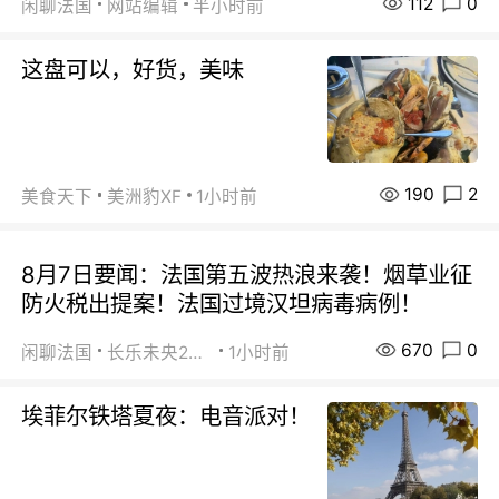
112
0
闲聊法国
网站编辑
半小时前
这盘可以，好货，美味
190
2
美食天下
美洲豹XF
1小时前
8月7日要闻：法国第五波热浪来袭！烟草业征
防火税出提案！法国过境汉坦病毒病例！
670
0
闲聊法国
长乐未央2015
1小时前
埃菲尔铁塔夏夜：电音派对！