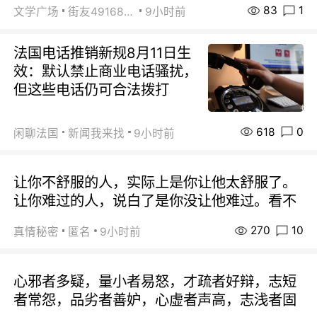
83
1
文学广场
街友49168527
9小时前
法国电话推销新规8月11日生
效：默认禁止商业电话骚扰，
但这些电话仍可合法拨打
618
0
闲聊法国
新闻我来找
9小时前
让你不舒服的人，实际上是你让他太舒服了。
让你难过的人，说白了是你没让他难过。看不
270
10
真情秘密
匿名
9小时前
心邪者多疑，量小者易怒，才疏者好辩，志短
者常怨，品劣者善妒，心虚者声高，志浅者固