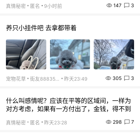
147
3
真情秘密
匿名
9小时前
养只小挂件吧 去拿都带着
305
3
宠物花草
街友88835518
昨天23:49
什么叫感情呢？应该在平等的区域间，一样为
对方考虑，如果有一方付出了，金钱，得不到
298
7
真情秘密
匿名
昨天23:28