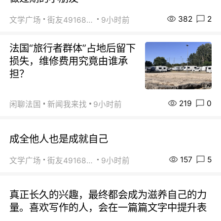
382
2
文学广场
街友49168527
9小时前
法国“旅行者群体”占地后留下
损失，维修费用究竟由谁承
担？
219
0
闲聊法国
新闻我来找
9小时前
成全他人也是成就自己
157
5
文学广场
街友49168527
9小时前
真正长久的兴趣，最终都会成为滋养自己的力
量。喜欢写作的人，会在一篇篇文字中提升表