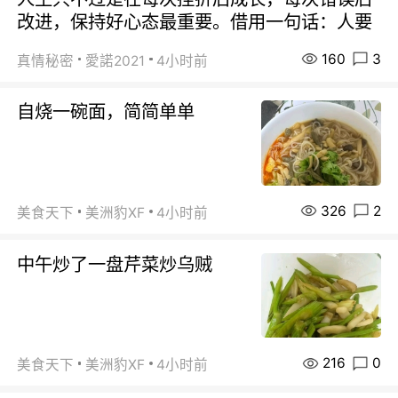
改进，保持好心态最重要。借用一句话：人要
160
3
真情秘密
愛諾2021
4小时前
自烧一碗面，简简单单
326
2
美食天下
美洲豹XF
4小时前
中午炒了一盘芹菜炒乌贼
216
0
美食天下
美洲豹XF
4小时前