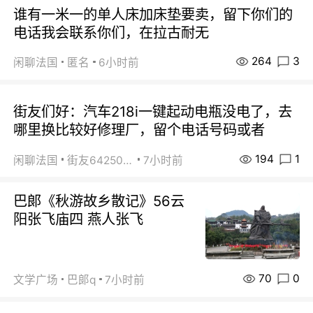
谁有一米一的单人床加床垫要卖，留下你们的
电话我会联系你们，在拉古耐无
264
3
闲聊法国
匿名
6小时前
街友们好：汽车218i一键起动电瓶没电了，去
哪里换比较好修理厂，留个电话号码或者
194
1
闲聊法国
街友64250024
7小时前
巴郞《秋游故乡散记》56云
阳张飞庙四 燕人张飞
70
0
文学广场
巴郞q
7小时前