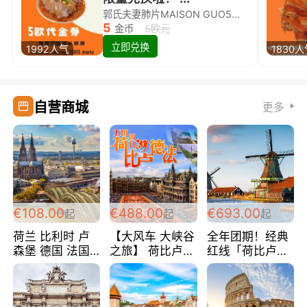
郭氏夫妻肺片MAISON GUO5欧代金券限量兑换啦！
5
金币
5欧元
立即兑换
1992人气
1830
自营商城
更多
€108.00
€488.00
€693.00
起
起
起
荷兰 比利时 卢
【大风车 大峡谷
全年团期！经典
森堡 德国 法国
之旅】 荷比卢德
红线「荷比卢德
超爽玩遍西欧 循
法 巴黎上下 经
法」七天循环 五
环线 全程四星宾
典五国四日游
国 仅售99欧/人/
馆 108欧/人/天
488欧/人
天！巴黎上下！