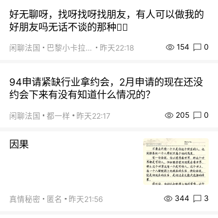
好无聊呀，找呀找呀找朋友，有人可以做我的
好朋友吗无话不谈的那种😮‍💨
154
0
闲聊法国
巴黎小卡拉咪
昨天22:18
94申请紧缺行业拿约会，2月申请的现在还没
约会下来有没有知道什么情况的？
205
0
闲聊法国
都一样
昨天22:17
因果
344
3
真情秘密
匿名
昨天21:56