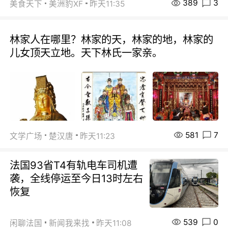
389
3
美食天下
美洲豹XF
昨天11:35
林家人在哪里？林家的天，林家的地，林家的
儿女顶天立地。天下林氏一家亲。
581
7
文学广场
楚汉唐
昨天11:23
法国93省T4有轨电车司机遭
袭，全线停运至今日13时左右
恢复
539
0
闲聊法国
新闻我来找
昨天11:08