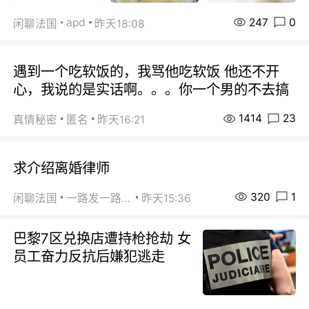
247
0
apd
闲聊法国
昨天18:08
遇到一个吃软饭的，我骂他吃软饭 他还不开
心，我说的是实话啊。。。你一个男的不去搞
1414
23
真情秘密
匿名
昨天16:21
求介绍离婚律师
320
1
闲聊法国
一路发一路发
昨天15:36
巴黎7区兑换店遭持枪抢劫 女
员工奋力反抗后嫌犯逃走