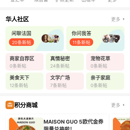
华人社区
更多
闲聊法国
你问我答
20条新帖
11条新帖
商家自荐区
真情秘密
宠物花草
0条新帖
24条新帖
0条新帖
美食天下
文学广场
亲子家庭
12条新帖
7条新帖
0条新帖
积分商城
更多
MAISON GUO 5欧代金券
限量兑换啦！ ...