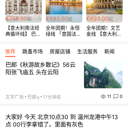
包拼房~
€756.00
€693.00
€693.00
起
起
起
【意大利南法经
全年团期！永恒
全年团期！文艺
典循环线】 巴黎
绿线 「意国法
金线 【意大利一
上下 所有日期铁
南」巴黎上下 去
地】 循环7日游
发！ 全程四星级
意大利 南法 99
全程693欧/人起
推荐
跳蚤市场
房屋店铺
生活服务
新闻
宾馆 108欧/天起
欧/天起 ~包拼房
每周铁发！
全程756欧/位
巴郞《秋游故乡散记》56云
阳张飞庙五 头在云阳
11
0
文学广场
巴郞q
17分钟前
大家好 今天 北京10点30 到 温州龙港中午13
点 00行李拿错了。里面有灰色