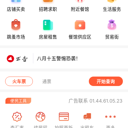
店铺买卖
招聘求职
附近餐馆
生活服务
跳蚤市场
房屋租售
餐馆供应区
贸易街
八月十五警惕恐袭！
八月十五警惕恐袭！
八月十五警惕恐袭！
火车票
通票
开始查询
广告联系 01.44.61.05.23
查汇率
续居留
护照更新
出租车
更多