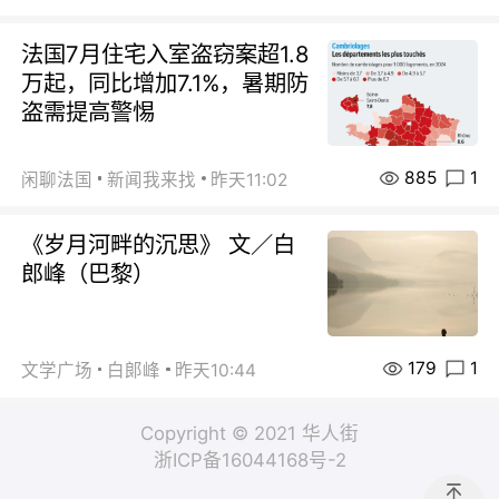
法国7月住宅入室盗窃案超1.8
万起，同比增加7.1%，暑期防
盗需提高警惕
885
1
闲聊法国
新闻我来找
昨天11:02
《岁月河畔的沉思》 文／白
郎峰（巴黎）
179
1
文学广场
白郞峰
昨天10:44
Copyright © 2021 华人街
浙ICP备16044168号-2