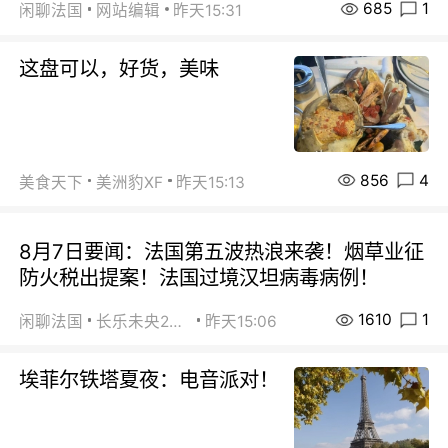
685
1
闲聊法国
网站编辑
昨天15:31
这盘可以，好货，美味
856
4
美食天下
美洲豹XF
昨天15:13
8月7日要闻：法国第五波热浪来袭！烟草业征
防火税出提案！法国过境汉坦病毒病例！
1610
1
闲聊法国
长乐未央2015
昨天15:06
埃菲尔铁塔夏夜：电音派对！