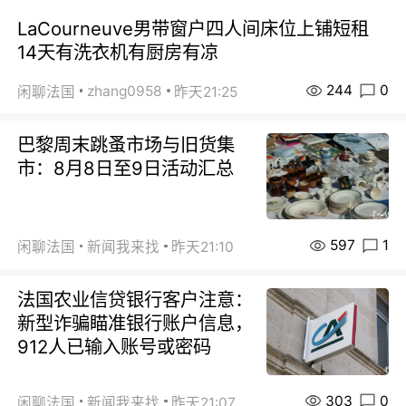
LaCourneuve男带窗户四人间床位上铺短租
14天有洗衣机有厨房有凉
244
0
zhang0958
闲聊法国
昨天21:25
巴黎周末跳蚤市场与旧货集
市：8月8日至9日活动汇总
597
1
闲聊法国
新闻我来找
昨天21:10
法国农业信贷银行客户注意：
新型诈骗瞄准银行账户信息，
912人已输入账号或密码
303
0
闲聊法国
新闻我来找
昨天21:07