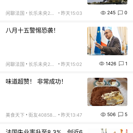
245
0
闲聊法国
长乐未央2015
昨天15:03
八月十五警惕恐袭！
1426
1
闲聊法国
长乐未央2015
昨天15:02
味道超赞！ 非常成功！
506
5
美食天下
街友40858442
昨天13:47
法国失业率升至8.3%，创近6