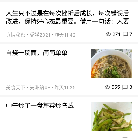
人生只不过是在每次挫折后成长，每次错误后
改进，保持好心态最重要。借用一句话：人要
271
7
真情秘密
愛諾2021
昨天11:42
自烧一碗面，简简单单
555
3
美食天下
美洲豹XF
昨天11:35
中午炒了一盘芹菜炒乌贼