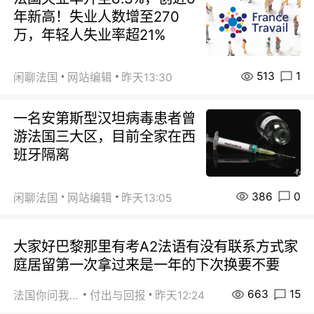
年新高！失业人数增至270
万，年轻人失业率超21%
513
1
闲聊法国
网站编辑
昨天13:30
一名安第斯型汉坦病毒患者曾
游法国三大区，目前全家在西
班牙隔离
386
0
闲聊法国
网站编辑
昨天13:05
大家好巴黎那里有考A2法语有没有联系方式家
庭居留第一次拿过来是一年的下次换要不要
663
15
法国你问我答
付出与回报
昨天12:24