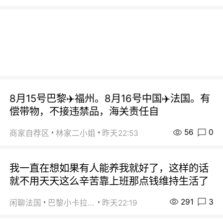
8月15号巴黎✈️福州。8月16号中国✈️法国。有
偿带物，不接违禁品，海关责任自
56
0
商家自荐区
林家二小姐
昨天22:53
我一直在想如果有人能养我就好了，这样的话
就不用天天这么辛苦靠上班那点钱维持生活了
291
3
闲聊法国
巴黎小卡拉咪
昨天22:19