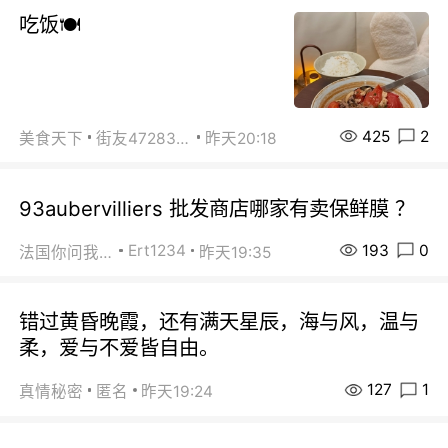
吃饭🍽️
425
2
美食天下
街友472838572
昨天20:18
93aubervilliers 批发商店哪家有卖保鲜膜 ？
193
0
Ert1234
法国你问我答
昨天19:35
错过黄昏晚霞，还有满天星辰，海与风，温与
柔，爱与不爱皆自由。
127
1
真情秘密
匿名
昨天19:24