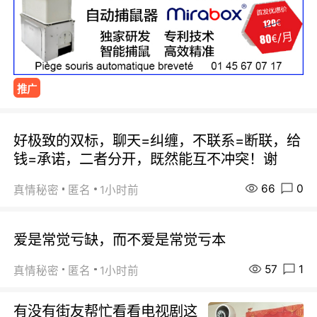
推广
好极致的双标，聊天=纠缠，不联系=断联，给
钱=承诺，二者分开，既然能互不冲突！谢
66
0
真情秘密
匿名
1小时前
爱是常觉亏缺，而不爱是常觉亏本
57
1
真情秘密
匿名
1小时前
有没有街友帮忙看看电视剧这