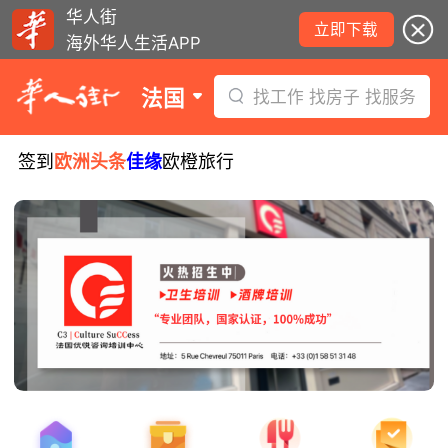
华人街
立即下载
海外华人生活APP
法国
找工作 找房子 找服务
签到
欧洲头条
佳缘
欧橙旅行