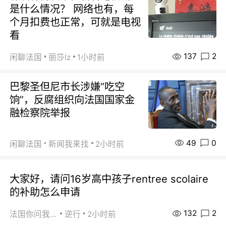
是什么情况？ 网络也有，每
个月扣费也正常，可就是电视
看
137
2
闲聊法国
丽莎lz
1小时前
巴黎圣但尼市长涉嫌“吃空
饷”，反腐组织向法国国家金
融检察院举报
49
0
闲聊法国
新闻我来找
2小时前
大家好，请问16岁高中孩子rentree scolaire
的补助怎么申请
132
2
法国你问我答
逆行
2小时前