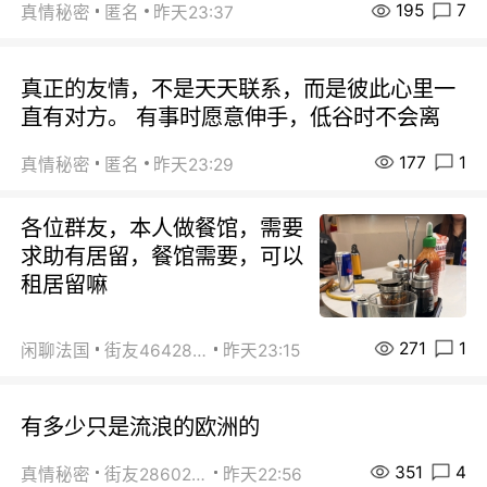
195
7
真情秘密
匿名
昨天23:37
真正的友情，不是天天联系，而是彼此心里一
直有对方。 有事时愿意伸手，低谷时不会离
177
1
真情秘密
匿名
昨天23:29
各位群友，本人做餐馆，需要
求助有居留，餐馆需要，可以
租居留嘛
271
1
闲聊法国
街友46428878
昨天23:15
有多少只是流浪的欧洲的
351
4
真情秘密
街友28602925
昨天22:56