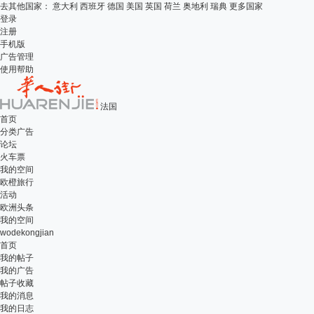
去其他国家：
意大利
西班牙
德国
美国
英国
荷兰
奥地利
瑞典
更多国家
登录
注册
手机版
广告管理
使用帮助
法国
首页
分类广告
论坛
火车票
我的空间
欧橙旅行
活动
欧洲头条
我的空间
wodekongjian
首页
我的帖子
我的广告
帖子收藏
我的消息
我的日志