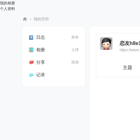
我的相册
个人资料
›
我的空间
华
人
日志
发布
恋友h8e
街
相册
上传
https://ww
网
分享
添加
主题
记录