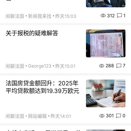
312
1
闲聊法国
新闻我来找
昨天15:03
关于报税的疑难解答
288
7
George123
闲聊法国
昨天15:01
法国房贷金额回升：2025年
平均贷款额达到19.39万欧元
301
0
闲聊法国
网站编辑
昨天14:01