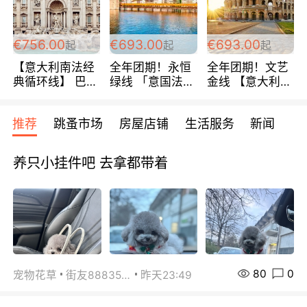
包拼房~
€756.00
€693.00
€693.00
起
起
起
【意大利南法经
全年团期！永恒
全年团期！文艺
典循环线】 巴黎
绿线 「意国法
金线 【意大利一
上下 所有日期铁
南」巴黎上下 去
地】 循环7日游
发！ 全程四星级
意大利 南法 99
全程693欧/人起
推荐
跳蚤市场
房屋店铺
生活服务
新闻
宾馆 108欧/天起
欧/天起 ~包拼房
每周铁发！
全程756欧/位
养只小挂件吧 去拿都带着
80
0
宠物花草
街友88835518
昨天23:49