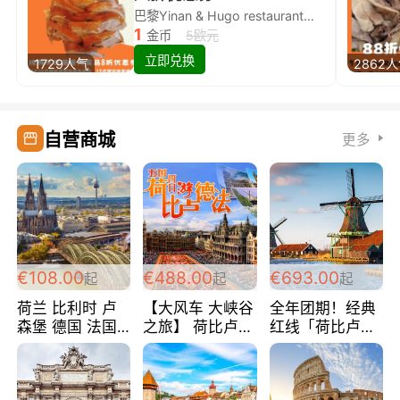
巴黎Yinan & Hugo restaurant除简餐类全场8折
1
金币
5欧元
立即兑换
1729人气
2862
自营商城
更多
€108.00
€488.00
€693.00
起
起
起
荷兰 比利时 卢
【大风车 大峡谷
全年团期！经典
森堡 德国 法国
之旅】 荷比卢德
红线「荷比卢德
超爽玩遍西欧 循
法 巴黎上下 经
法」七天循环 五
环线 全程四星宾
典五国四日游
国 仅售99欧/人/
馆 108欧/人/天
488欧/人
天！巴黎上下！