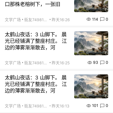
口那株老榕树下，一张旧
114
0
文学广场
街友74981146
昨天16:26
太鹤山夜话：3 山脚下。 晨
光已经铺满了整座村庄。 江
边的薄雾渐渐散去，河
93
0
文学广场
街友74981146
昨天16:25
太鹤山夜话：3 山脚下。 晨
光已经铺满了整座村庄。 江
边的薄雾渐渐散去，河
101
0
文学广场
街友74981146
昨天16:13