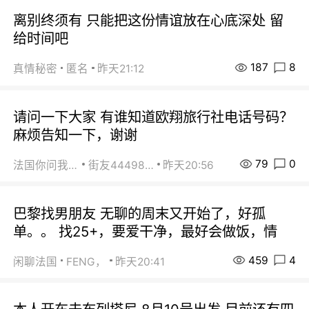
离别终须有 只能把这份情谊放在心底深处 留
给时间吧
187
8
真情秘密
匿名
昨天21:12
请问一下大家 有谁知道欧翔旅行社电话号码？
麻烦告知一下，谢谢
79
0
法国你问我答
街友44498484
昨天20:56
巴黎找男朋友 无聊的周末又开始了，好孤
单。。 找25+，要爱干净，最好会做饭，情
459
4
闲聊法国
FENG，
昨天20:41