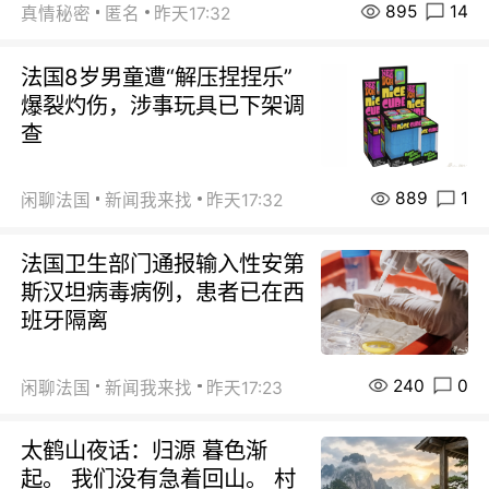
895
14
真情秘密
匿名
昨天17:32
法国8岁男童遭“解压捏捏乐”
爆裂灼伤，涉事玩具已下架调
查
889
1
闲聊法国
新闻我来找
昨天17:32
法国卫生部门通报输入性安第
斯汉坦病毒病例，患者已在西
班牙隔离
240
0
闲聊法国
新闻我来找
昨天17:23
太鹤山夜话：归源 暮色渐
起。 我们没有急着回山。 村