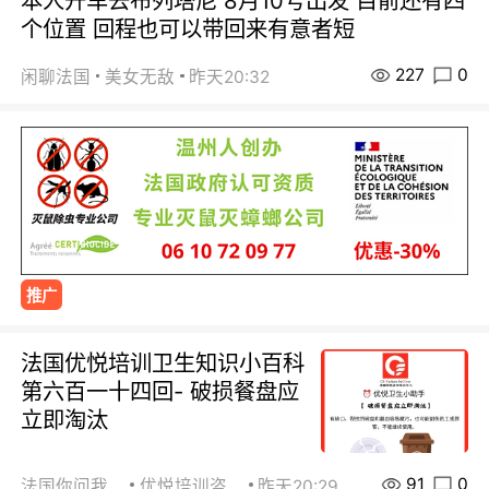
本人开车去布列塔尼 8月10号出发 目前还有四
个位置 回程也可以带回来有意者短
227
0
闲聊法国
美女无敌
昨天20:32
推广
法国优悦培训卫生知识小百科
第六百一十四回- 破损餐盘应
立即淘汰
91
0
法国你问我答
优悦培训咨询
昨天20:29