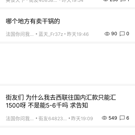
美食天下
街友40858442
昨天19:54
哪个地方有卖干锅的
90
0
法国你问我答
蓝天_Fr37z
昨天19:46
街友们 为什么我去西联往国内汇款只能汇
1500呀 不是能5-6千吗 求告知
549
6
法国你问我答
街友64823891
昨天19:09