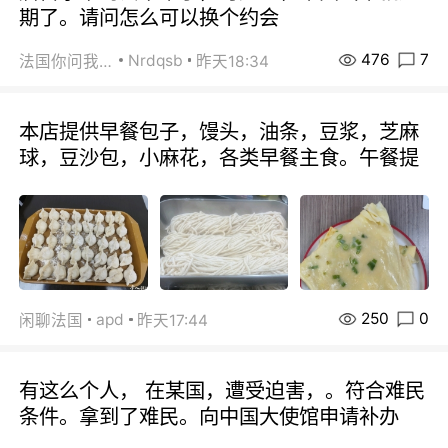
期了。请问怎么可以换个约会
476
7
Nrdqsb
法国你问我答
昨天18:34
本店提供早餐包子，馒头，油条，豆浆，芝麻
球，豆沙包，小麻花，各类早餐主食。午餐提
250
0
apd
闲聊法国
昨天17:44
有这么个人， 在某国，遭受迫害，。符合难民
条件。拿到了难民。向中国大使馆申请补办