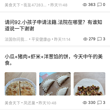
363
0
美食天下
街友472838572
昨天11:48
请问92.小孩子申请法籍.法院在哪里？有谁知
道说一下谢谢
279
3
法国你问我答
平安健康@
昨天11:14
小瓜+猪肉+虾米+洋葱馅的饼，今天中午的美
食。
330
3
美食天下
凤还巢
昨天10:48