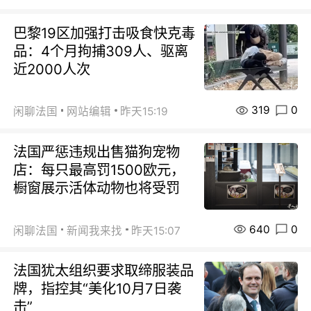
巴黎19区加强打击吸食快克毒
品：4个月拘捕309人、驱离
近2000人次
319
0
闲聊法国
网站编辑
昨天15:19
法国严惩违规出售猫狗宠物
店：每只最高罚1500欧元，
橱窗展示活体动物也将受罚
640
0
闲聊法国
新闻我来找
昨天15:07
法国犹太组织要求取缔服装品
牌，指控其“美化10月7日袭
击”