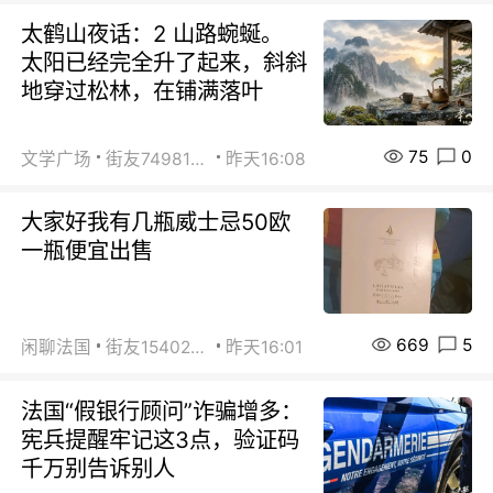
太鹤山夜话：2 山路蜿蜒。
太阳已经完全升了起来，斜斜
地穿过松林，在铺满落叶
75
0
文学广场
街友74981146
昨天16:08
大家好我有几瓶威士忌50欧
一瓶便宜出售
669
5
闲聊法国
街友15402223
昨天16:01
法国“假银行顾问”诈骗增多：
宪兵提醒牢记这3点，验证码
千万别告诉别人