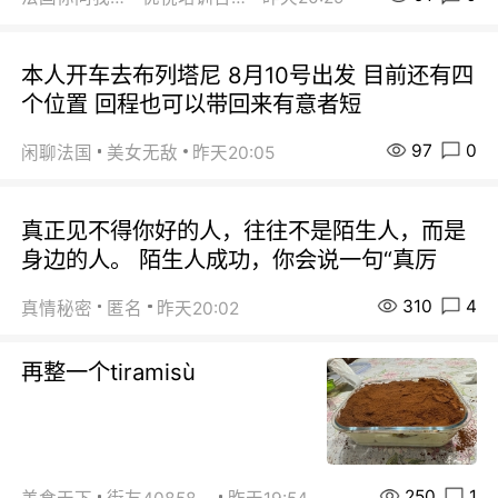
本人开车去布列塔尼 8月10号出发 目前还有四
个位置 回程也可以带回来有意者短
97
0
闲聊法国
美女无敌
昨天20:05
真正见不得你好的人，往往不是陌生人，而是
身边的人。 陌生人成功，你会说一句“真厉
310
4
真情秘密
匿名
昨天20:02
再整一个tiramisù
250
1