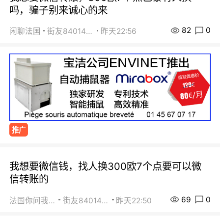
吗，骗子别来诚心的来
82
0
闲聊法国
街友84014588
昨天22:56
推广
我想要微信钱，找人换300欧7个点要可以微
信转账的
69
0
法国你问我答
街友84014588
昨天22:50