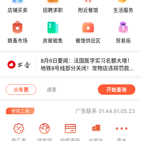
8月6日要闻：法国医学实习名额大增！
店铺买卖
招聘求职
附近餐馆
生活服务
地铁8号线部分关闭！宠物店违规罚款出
炉！
巴黎地铁音乐家海选启动！
跳蚤市场
房屋租售
餐馆供应区
贸易街
8月6日要闻：法国医学实习名额大增！
地铁8号线部分关闭！宠物店违规罚款出
炉！
巴黎地铁音乐家海选启动！
火车票
通票
开始查询
广告联系 01.44.61.05.23
查汇率
续居留
护照更新
出租车
更多