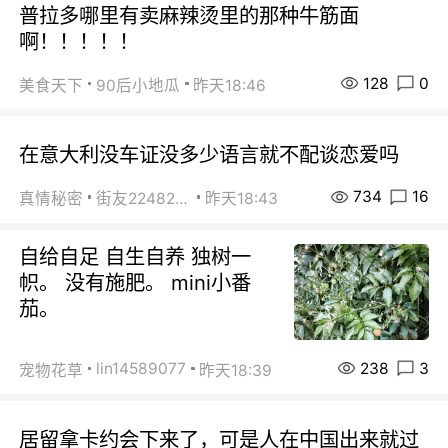
普拉多哪里有卖麻辣烫里的那种牛筋面
啊！！！！！
128
0
美食天下
90后小地瓜
昨天18:46
在意大利没车证没多少语言就不配谈恋爱吗
734
16
真情秘密
街友22482465
昨天18:43
自给自足 自生自养 独树一
帜。 没有施肥。 mini小番
茄。
238
3
lin14589077
宠物花草
昨天18:39
居留拿卡约会下来了，可是人在中国出来就过