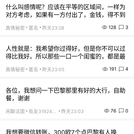
什么叫感情呢？应该在平等的区域间，一样为
对方考虑，如果有一方付出了，金钱，得不到
128
3
真情秘密
匿名
昨天23:28
人性就是：我希望你过得好，但是你不可以过
得比我好。所以那些一口一个闺蜜的，都是最
191
4
真情秘密
匿名
昨天23:05
各位，我想问一下巴黎那里有好的大行，自助
餐，谢谢
76
0
闲聊法国
街友31924072
昨天23:03
我想要微信转账，300欧7个点巴黎有人换