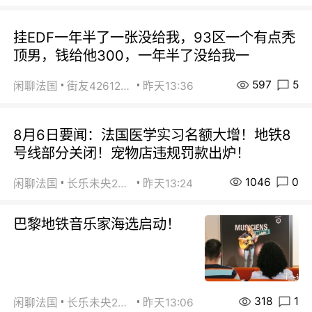
挂EDF一年半了一张没给我，93区一个有点秃
顶男，钱给他300，一年半了没给我一
597
5
闲聊法国
街友42612092
昨天13:36
8月6日要闻：法国医学实习名额大增！地铁8
号线部分关闭！宠物店违规罚款出炉！
1046
0
闲聊法国
长乐未央2015
昨天13:24
巴黎地铁音乐家海选启动！
318
1
闲聊法国
长乐未央2015
昨天13:06