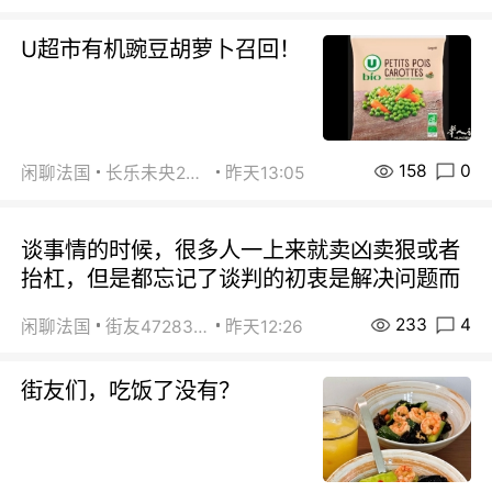
U超市有机豌豆胡萝卜召回！
158
0
闲聊法国
长乐未央2015
昨天13:05
谈事情的时候，很多人一上来就卖凶卖狠或者
抬杠，但是都忘记了谈判的初衷是解决问题而
233
4
闲聊法国
街友472838572
昨天12:26
街友们，吃饭了没有？