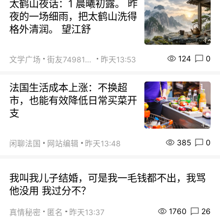
太鹤山夜话：1 晨曦初露。 昨
夜的一场细雨，把太鹤山洗得
格外清润。 望江舒
124
0
文学广场
街友74981146
昨天13:53
法国生活成本上涨：不换超
市，也能有效降低日常买菜开
支
385
0
闲聊法国
网站编辑
昨天13:48
我叫我儿子结婚，可是我一毛钱都不出，我骂
他没用 我过分不？
1760
26
真情秘密
匿名
昨天13:37