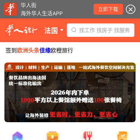
华人街
立即下载
海外华人生活APP
法国
找工作 找房子 找服务
签到
欧洲头条
佳缘
欧橙旅行