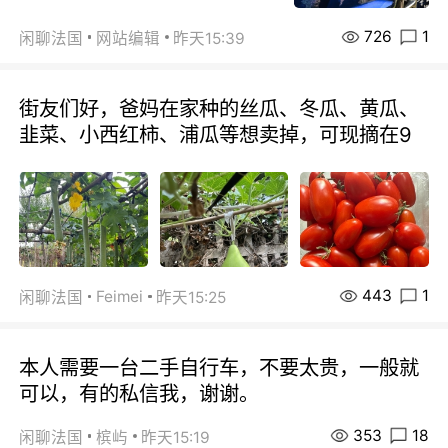
726
1
闲聊法国
网站编辑
昨天15:39
街友们好，爸妈在家种的丝瓜、冬瓜、黄瓜、
韭菜、小西红柿、浦瓜等想卖掉，可现摘在9
443
1
Feimei
闲聊法国
昨天15:25
本人需要一台二手自行车，不要太贵，一般就
可以，有的私信我，谢谢。
353
18
闲聊法国
槟屿
昨天15:19