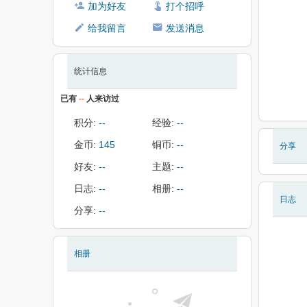
加为好友
打个招呼
给我留言
发送消息
统计信息
已有
--
人来访过
积分:
--
经验:
--
金币:
145
铜币:
--
分享
好友:
--
主题:
--
日志:
--
相册:
--
日志
分享:
--
相册