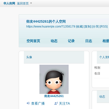
华人街网
返回首页
街友44425261的个人空间
https://www.huarenjie.com/?1358179
[收藏]
[复制]
[分享]
[RSS]
空间首页
动态
记录
日志
相
头像
个人资
性别
生日
街友44425261
动态
查看广播
关注TA