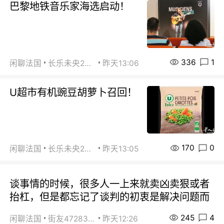
巴黎地铁音乐家海选启动！
336
1
闲聊法国
长乐未央2015
昨天13:06
U超市有机豌豆胡萝卜召回！
170
0
闲聊法国
长乐未央2015
昨天13:05
谈事情的时候，很多人一上来就卖凶卖狠或者
抬杠，但是都忘记了谈判的初衷是解决问题而
245
4
闲聊法国
街友472838572
昨天12:26