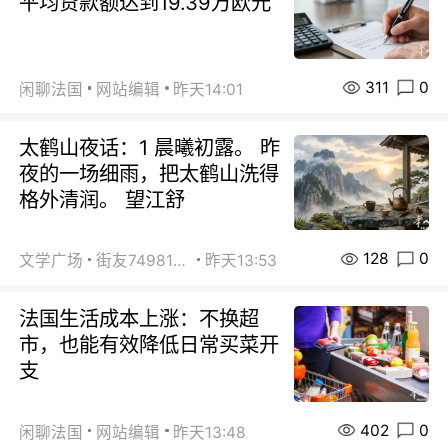
平均贷款额达到19.39万欧元
311
0
闲聊法国
网站编辑
昨天14:01
太鹤山夜话：1 晨曦初露。 昨
夜的一场细雨，把太鹤山洗得
格外清润。 望江舒
128
0
文学广场
街友74981146
昨天13:53
法国生活成本上涨：不换超
市，也能有效降低日常买菜开
支
402
0
闲聊法国
网站编辑
昨天13:48