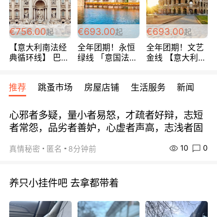
包拼房~
€756.00
€693.00
€693.00
起
起
起
【意大利南法经
全年团期！永恒
全年团期！文艺
典循环线】 巴黎
绿线 「意国法
金线 【意大利一
上下 所有日期铁
南」巴黎上下 去
地】 循环7日游
发！ 全程四星级
意大利 南法 99
全程693欧/人起
推荐
跳蚤市场
房屋店铺
生活服务
新闻
宾馆 108欧/天起
欧/天起 ~包拼房
每周铁发！
全程756欧/位
心邪者多疑，量小者易怒，才疏者好辩，志短
者常怨，品劣者善妒，心虚者声高，志浅者固
10
0
真情秘密
匿名
8分钟前
养只小挂件吧 去拿都带着