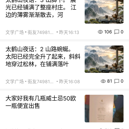
光已经铺满了整座村庄。 江
边的薄雾渐渐散去，河
106
0
文学广场
街友74981146
昨天16:13
太鹤山夜话：2 山路蜿蜒。
太阳已经完全升了起来，斜斜
地穿过松林，在铺满落叶
81
0
文学广场
街友74981146
昨天16:08
大家好我有几瓶威士忌50欧
一瓶便宜出售