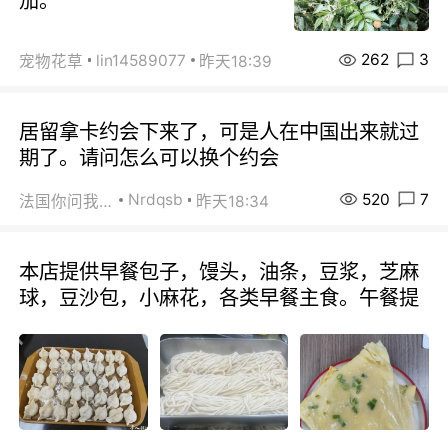
茄。
262
3
lin14589077
宠物花草
昨天18:39
居留拿卡约会下来了，可是人在中国出来就过
期了。请问怎么可以换个约会
520
7
Nrdqsb
法国你问我答
昨天18:34
本店提供早餐包子，馒头，油条，豆浆，芝麻
球，豆沙包，小麻花，各类早餐主食。午餐提