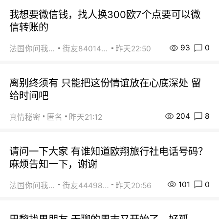
我想要微信钱，找人换300欧7个点要可以微
信转账的
93
0
法国你问我答
街友84014588
昨天22:50
离别终须有 只能把这份情谊放在心底深处 留
给时间吧
204
8
真情秘密
匿名
昨天21:12
请问一下大家 有谁知道欧翔旅行社电话号码？
麻烦告知一下，谢谢
101
0
法国你问我答
街友44498484
昨天20:56