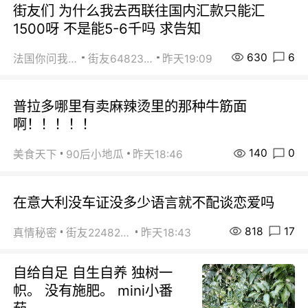
街友们 为什么我去西联往国内汇款只能汇
1500呀 不是能5-6千吗 求告知
630
6
法国你问我答
街友64823891
昨天19:09
普拉多哪里有卖麻辣烫里的那种牛筋面
啊！！！！！
140
0
美食天下
90后小地瓜
昨天18:46
在意大利没车证没多少语言就不配谈恋爱吗
818
17
真情秘密
街友22482465
昨天18:43
自给自足 自生自养 独树一
帜。 没有施肥。 mini小番