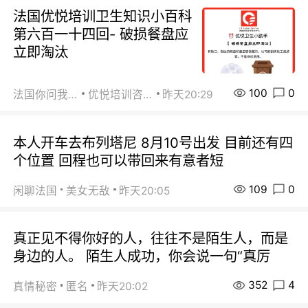
法国优悦培训卫生知识小百科
第六百一十四回- 破损餐盘应
立即淘汰
100
0
法国你问我答
优悦培训咨询
昨天20:29
本人开车去布列塔尼 8月10号出发 目前还有四
个位置 回程也可以带回来有意者短
109
0
闲聊法国
美女无敌
昨天20:05
真正见不得你好的人，往往不是陌生人，而是
身边的人。 陌生人成功，你会说一句“真厉
352
4
真情秘密
匿名
昨天20:02