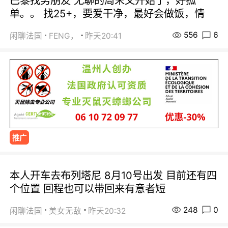
巴黎找男朋友 无聊的周末又开始了，好孤
单。。 找25+，要爱干净，最好会做饭，情
556
6
闲聊法国
FENG，
昨天20:41
推广
本人开车去布列塔尼 8月10号出发 目前还有四
个位置 回程也可以带回来有意者短
248
0
闲聊法国
美女无敌
昨天20:32