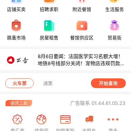
8月6日要闻：法国医学实习名额大增！
店铺买卖
招聘求职
附近餐馆
生活服务
地铁8号线部分关闭！宠物店违规罚款出
炉！
巴黎地铁音乐家海选启动！
跳蚤市场
房屋租售
餐馆供应区
贸易街
8月6日要闻：法国医学实习名额大增！
地铁8号线部分关闭！宠物店违规罚款出
炉！
巴黎地铁音乐家海选启动！
火车票
通票
开始查询
广告联系 01.44.61.05.23
查汇率
续居留
护照更新
出租车
更多