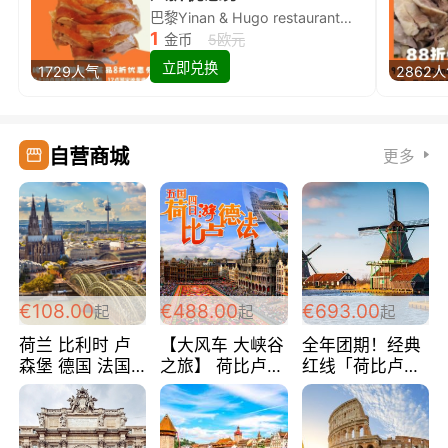
巴黎Yinan & Hugo restaurant除简餐类全场8折
1
金币
5欧元
立即兑换
1729人气
2862
自营商城
更多
€108.00
€488.00
€693.00
起
起
起
荷兰 比利时 卢
【大风车 大峡谷
全年团期！经典
森堡 德国 法国
之旅】 荷比卢德
红线「荷比卢德
超爽玩遍西欧 循
法 巴黎上下 经
法」七天循环 五
环线 全程四星宾
典五国四日游
国 仅售99欧/人/
馆 108欧/人/天
488欧/人
天！巴黎上下！