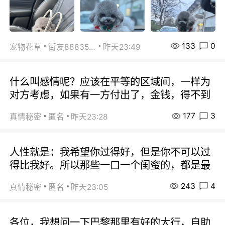
133
0
宠物花草
街友88835518
昨天23:49
什么叫感情呢？应该在平等的区域间，一样为
对方考虑，如果有一方付出了，金钱，得不到
177
3
真情秘密
匿名
昨天23:28
人性就是：我希望你过得好，但是你不可以过
得比我好。所以那些一口一个闺蜜的，都是最
243
4
真情秘密
匿名
昨天23:05
各位，我想问一下巴黎那里有好的大行，自助