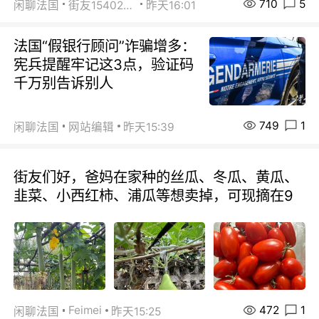
710
5
闲聊法国
街友15402223
昨天16:01
法国“假银行顾问”诈骗增多：
宪兵提醒牢记这3点，验证码
千万别告诉别人
749
1
闲聊法国
网站编辑
昨天15:39
街友们好，爸妈在家种的丝瓜、冬瓜、黄瓜、
韭菜、小西红柿、浦瓜等想卖掉，可现摘在9
472
1
Feimei
闲聊法国
昨天15:25