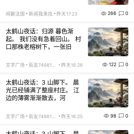
266
0
闲聊法国
新闻我来找
昨天17:23
太鹤山夜话：归源 暮色渐
起。 我们没有急着回山。 村
口那株老榕树下，一张旧
122
0
文学广场
街友74981146
昨天16:26
太鹤山夜话：3 山脚下。 晨
光已经铺满了整座村庄。 江
边的薄雾渐渐散去，河
98
0
文学广场
街友74981146
昨天16:25
太鹤山夜话：3 山脚下。 晨