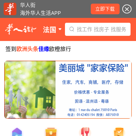
华人街
立即下载
海外华人生活APP
法国
找工作 找房子 找服务
签到
欧洲头条
佳缘
欧橙旅行