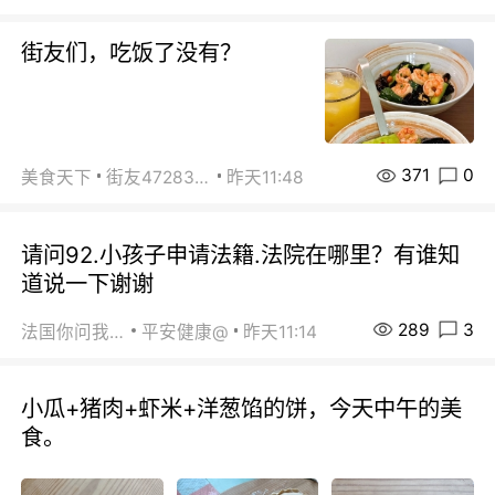
街友们，吃饭了没有？
371
0
美食天下
街友472838572
昨天11:48
请问92.小孩子申请法籍.法院在哪里？有谁知
道说一下谢谢
289
3
法国你问我答
平安健康@
昨天11:14
小瓜+猪肉+虾米+洋葱馅的饼，今天中午的美
食。