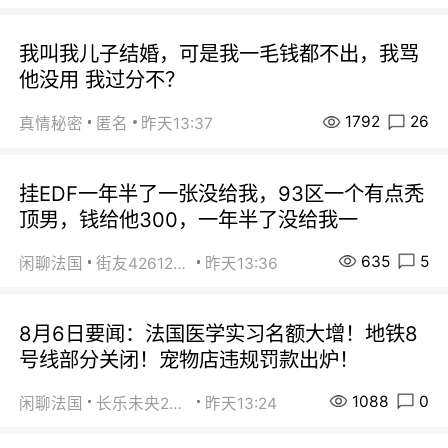
我叫我儿子结婚，可是我一毛钱都不出，我骂
他没用 我过分不？
1792
26
真情秘密
匿名
昨天13:37
挂EDF一年半了一张没给我，93区一个有点秃
顶男，钱给他300，一年半了没给我一
635
5
闲聊法国
街友42612092
昨天13:36
8月6日要闻：法国医学实习名额大增！地铁8
号线部分关闭！宠物店违规罚款出炉！
1088
0
闲聊法国
长乐未央2015
昨天13:24