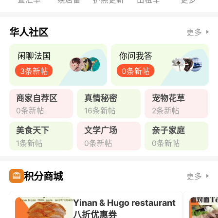
华人社区
更多
闲聊法国
你问我答
3条新帖
0条新帖
商家自荐区
真情秘密
宠物花草
0条新帖
16条新帖
2条新帖
美食天下
文学广场
亲子家庭
1条新帖
0条新帖
0条新帖
积分商城
更多
Yinan & Hugo restaurant
八折优惠券