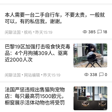
本人需要一台二手自行车，不要太贵，一般就
可以，有的私信我，谢谢。
385
18
闲聊法国
槟屿
昨天15:19
巴黎19区加强打击吸食快克毒
品：4个月拘捕309人、驱离
近2000人次
338
0
闲聊法国
网站编辑
昨天15:19
法国严惩违规出售猫狗宠物
店：每只最高罚1500欧元，
橱窗展示活体动物也将受罚