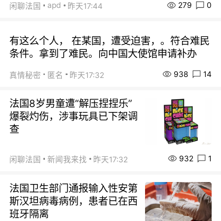
279
0
apd
闲聊法国
昨天17:44
有这么个人， 在某国，遭受迫害，。符合难民
条件。拿到了难民。向中国大使馆申请补办
938
14
真情秘密
匿名
昨天17:32
法国8岁男童遭“解压捏捏乐”
爆裂灼伤，涉事玩具已下架调
查
932
1
闲聊法国
新闻我来找
昨天17:32
法国卫生部门通报输入性安第
斯汉坦病毒病例，患者已在西
班牙隔离