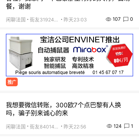
餐，谢谢
107
0
闲聊法国
街友31924072
昨天23:03
推广
我想要微信转账，300欧7个点巴黎有人换
吗，骗子别来诚心的来
124
1
闲聊法国
街友84014588
昨天22:56