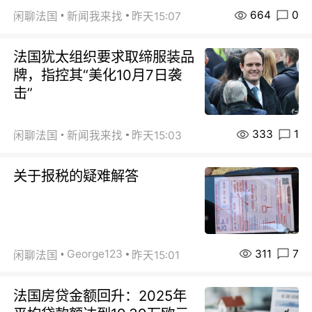
664
0
闲聊法国
新闻我来找
昨天15:07
法国犹太组织要求取缔服装品
牌，指控其“美化10月7日袭
击”
333
1
闲聊法国
新闻我来找
昨天15:03
关于报税的疑难解答
311
7
George123
闲聊法国
昨天15:01
法国房贷金额回升：2025年