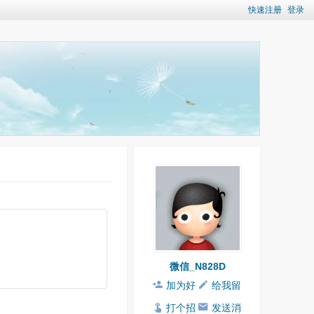
快速注册
登录
微信_N828D
加为好
给我留
友
言
打个招
发送消