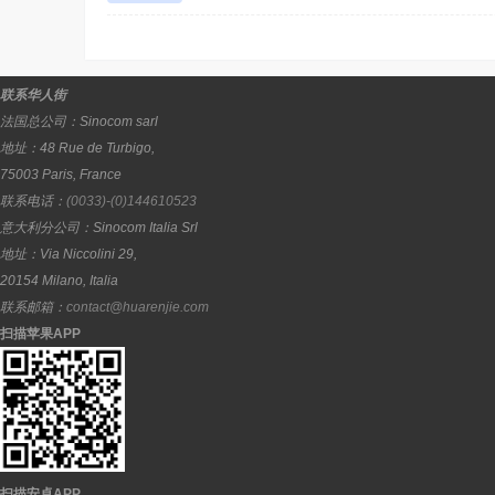
联系华人街
法国总公司：
Sinocom sarl
地址：
48 Rue de Turbigo,
75003
Paris
,
France
联系电话：
(0033)-(0)144610523
意大利分公司：
Sinocom Italia Srl
地址：
Via Niccolini 29,
20154
Milano
,
Italia
联系邮箱：
contact@huarenjie.com
扫描苹果APP
扫描安卓APP