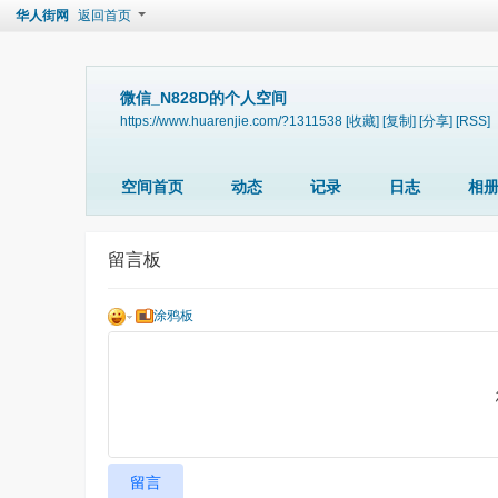
华人街网
返回首页
微信_N828D的个人空间
https://www.huarenjie.com/?1311538
[收藏]
[复制]
[分享]
[RSS]
空间首页
动态
记录
日志
相
留言板
涂鸦板
留言