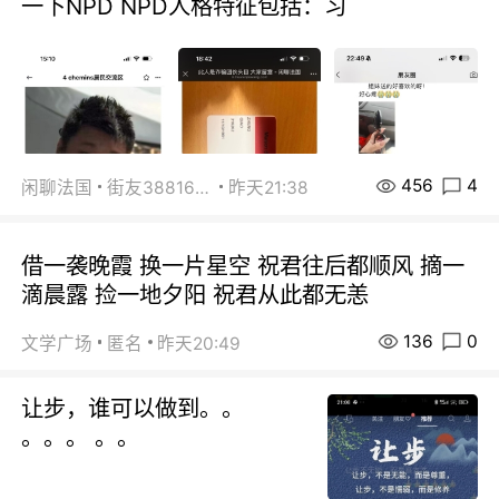
一下NPD NPD人格特征包括：习
456
4
闲聊法国
街友38816967
昨天21:38
借一袭晚霞 换一片星空 祝君往后都顺风 摘一
滴晨露 捡一地夕阳 祝君从此都无恙
136
0
文学广场
匿名
昨天20:49
让步，谁可以做到。。
。。。 。。