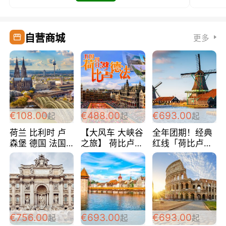
自营商城
更多
€108.00
€488.00
€693.00
起
起
起
荷兰 比利时 卢
【大风车 大峡谷
全年团期！经典
森堡 德国 法国
之旅】 荷比卢德
红线「荷比卢德
超爽玩遍西欧 循
法 巴黎上下 经
法」七天循环 五
环线 全程四星宾
典五国四日游
国 仅售99欧/人/
馆 108欧/人/天
488欧/人
天！巴黎上下！
包拼房~
€756.00
€693.00
€693.00
起
起
起