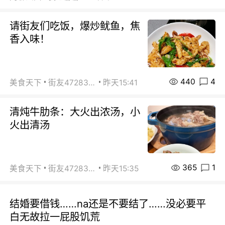
请街友们吃饭，爆炒鱿鱼，焦
香入味！
440
4
美食天下
街友472838572
昨天15:41
清炖牛肋条：大火出浓汤，小
火出清汤
365
1
美食天下
街友472838572
昨天15:35
结婚要借钱……na还是不要结了……没必要平
白无故拉一屁股饥荒