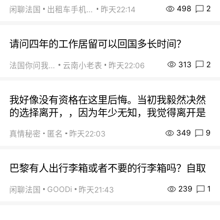
498
2
闲聊法国
出租车手机0626
昨天22:14
请问四年的工作居留可以回国多长时间？
313
2
法国你问我答
云南小老表
昨天22:06
我好像没有资格在这里后悔。当初我毅然决然
的选择离开，，因为年少无知，我觉得离开是
349
9
真情秘密
匿名
昨天22:03
巴黎有人出行李箱或者不要的行李箱吗？自取
239
1
GOODi
闲聊法国
昨天21:43