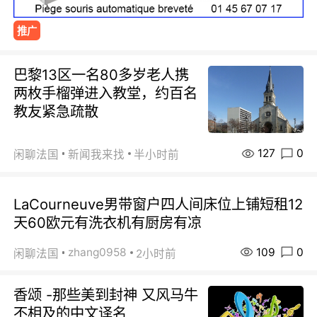
推广
巴黎13区一名80多岁老人携
两枚手榴弹进入教堂，约百名
教友紧急疏散
127
0
闲聊法国
新闻我来找
半小时前
LaCourneuve男带窗户四人间床位上铺短租12
天60欧元有洗衣机有厨房有凉
109
0
zhang0958
闲聊法国
2小时前
香颂 -那些美到封神 又风马牛
不相及的中文译名