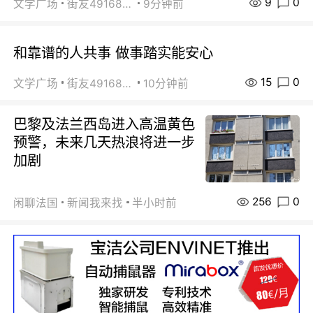
9
0
文学广场
街友49168527
9分钟前
和靠谱的人共事 做事踏实能安心
15
0
文学广场
街友49168527
10分钟前
巴黎及法兰西岛进入高温黄色
预警，未来几天热浪将进一步
加剧
256
0
闲聊法国
新闻我来找
半小时前