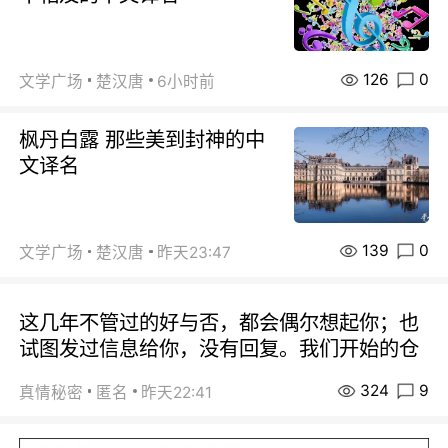
126
0
文学广场
楚汉唐
6小时前
枫丹白露 那些美到封神的中
文译名
139
0
文学广场
楚汉唐
昨天23:47
这几年不管过的好与否，都会偶尔想起你；也
试图发过信息给你，没有回复。我们开始的仓
324
9
真情秘密
匿名
昨天22:41