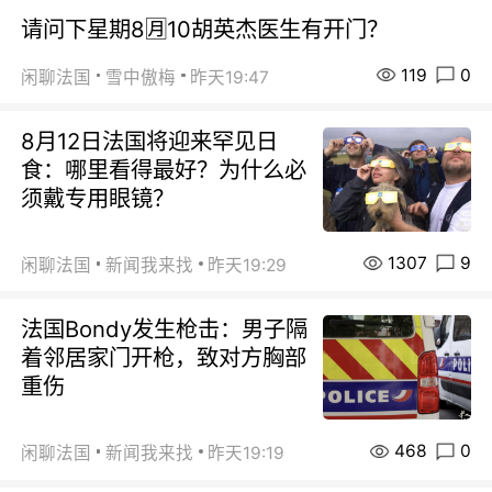
请问下星期8🈷️10胡英杰医生有开门？
119
0
闲聊法国
雪中傲梅
昨天19:47
8月12日法国将迎来罕见日
食：哪里看得最好？为什么必
须戴专用眼镜？
1307
9
闲聊法国
新闻我来找
昨天19:29
法国Bondy发生枪击：男子隔
着邻居家门开枪，致对方胸部
重伤
468
0
闲聊法国
新闻我来找
昨天19:19