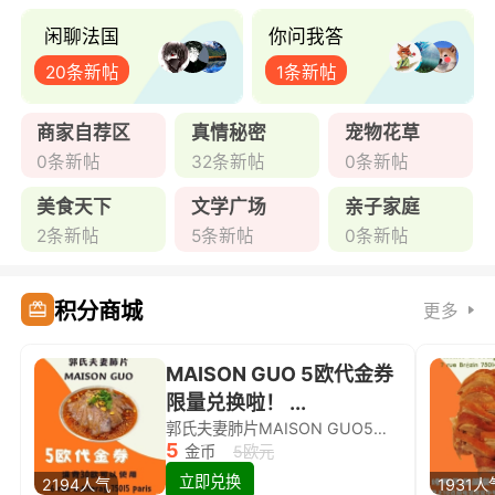
闲聊法国
你问我答
20条新帖
1条新帖
商家自荐区
真情秘密
宠物花草
0条新帖
32条新帖
0条新帖
美食天下
文学广场
亲子家庭
2条新帖
5条新帖
0条新帖
积分商城
更多
MAISON GUO 5欧代金券
限量兑换啦！ ...
郭氏夫妻肺片MAISON GUO5欧代金券限量兑换啦！
5
金币
5欧元
立即兑换
2194人气
1931人