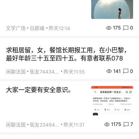
175
0
文学广场
白郞峰
昨天12:14
求租居留，女，餐馆长期报工用，在小巴黎，
最好年龄三十五至四十五。有意者联系078
141
0
闲聊法国
街友74434350
昨天11:55
大家一定要有安全意识。
1175
7
闲聊法国
街友23494008
昨天11:31