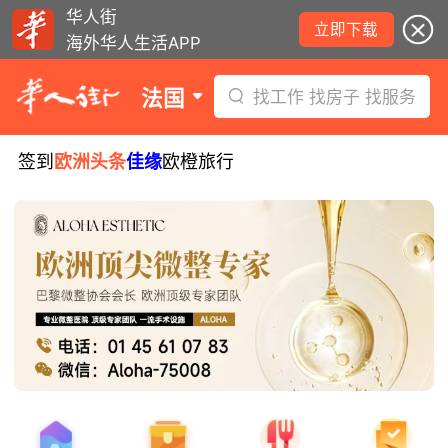
华人街
立即下载
海外华人生活APP
法国
找工作 找房子 找服务
签到
欧洲头条
佳缘
欧橙旅行