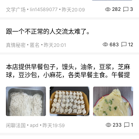
282
3
lin14589077
文学广场
昨天20:09
跟一个不正常的人交流太难了。
683
12
真情秘密
匿名
昨天20:01
本店提供早餐包子，馒头，油条，豆浆，芝麻
球，豆沙包，小麻花，各类早餐主食。午餐提
233
1
apd
闲聊法国
昨天19:59