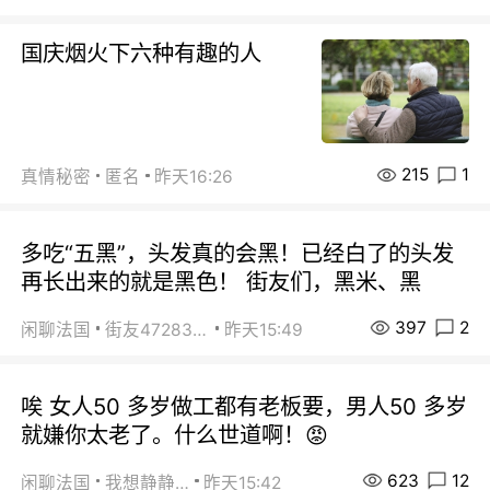
国庆烟火下六种有趣的人
215
1
真情秘密
匿名
昨天16:26
多吃“五黑”，头发真的会黑！已经白了的头发
再长出来的就是黑色！ 街友们，黑米、黑
397
2
闲聊法国
街友472838572
昨天15:49
唉 女人50 多岁做工都有老板要，男人50 多岁
就嫌你太老了。什么世道啊！😡
623
12
闲聊法国
我想静静…
昨天15:42