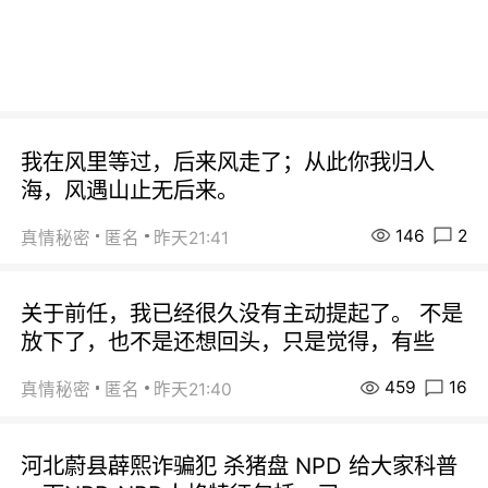
我在风里等过，后来风走了；从此你我归人
海，风遇山止无后来。
146
2
真情秘密
匿名
昨天21:41
关于前任，我已经很久没有主动提起了。 不是
放下了，也不是还想回头，只是觉得，有些
459
16
真情秘密
匿名
昨天21:40
河北蔚县薜熙诈骗犯 杀猪盘 NPD 给大家科普