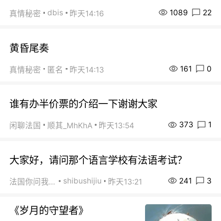
1089
22
dbis
真情秘密
昨天14:16
黄昏尾奏
161
0
真情秘密
匿名
昨天14:13
谁有办半价票的介绍一下谢谢大家
373
1
闲聊法国
顺其_MhKhA
昨天13:54
大家好，请问那个语言学校有法语考试？
241
3
shibushijiu
法国你问我答
昨天13:21
《岁月的守望者》