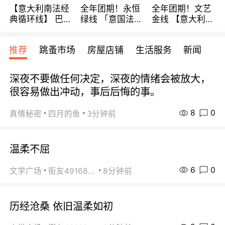
【意大利南法经
全年团期！永恒
全年团期！文艺
典循环线】 巴黎
绿线 「意国法
金线 【意大利一
上下 所有日期铁
南」巴黎上下 去
地】 循环7日游
发！ 全程四星级
意大利 南法 99
全程693欧/人起
推荐
跳蚤市场
房屋店铺
生活服务
新闻
宾馆 108欧/天起
欧/天起 ~包拼房
每周铁发！
全程756欧/位
深夜不要做任何决定，深夜的情绪会被放大，
很容易做出冲动，事后后悔的事。
8
0
真情秘密
四月的鱼
3分钟前
温柔不屈
6
0
文学广场
街友49168527
8分钟前
历经沧桑 依旧温柔如初