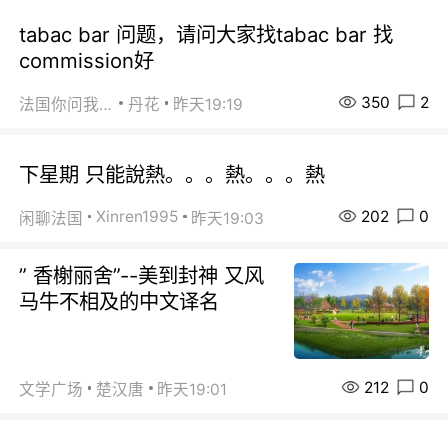
tabac bar 问题，请问大家找tabac bar 找
commission好
350
2
法国你问我答
丹花
昨天19:19
下星期 只能說熱。。。熱。。。熱
202
0
Xinren1995
闲聊法国
昨天19:03
” 香榭丽舍”--美到封神 又风
马牛不相及的中文译名
212
0
文学广场
楚汉唐
昨天19:01