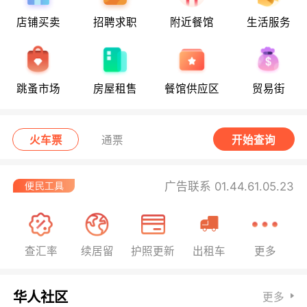
店铺买卖
招聘求职
附近餐馆
生活服务
跳蚤市场
房屋租售
餐馆供应区
贸易街
火车票
通票
开始查询
广告联系 01.44.61.05.23
查汇率
续居留
护照更新
出租车
更多
华人社区
更多