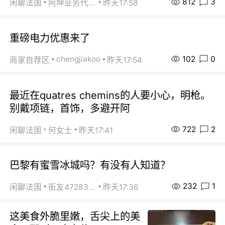
812
3
闲聊法国
阿坤业务代办
昨天17:58
重磅电力优惠来了
102
0
chengjiakoo
商家自荐区
昨天17:54
最近在quatres chemins的人要小心，明枪。
别戴项链，首饰，多避开阿
722
2
闲聊法国
何女士
昨天17:41
巴黎有蜜雪冰城吗？有没有人知道？
232
1
闲聊法国
街友472838572
昨天17:36
这美食外脆里嫩，舌尖上的美