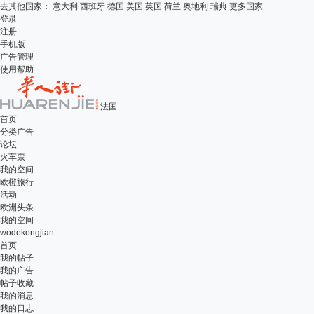
去其他国家：
意大利
西班牙
德国
美国
英国
荷兰
奥地利
瑞典
更多国家
登录
注册
手机版
广告管理
使用帮助
法国
首页
分类广告
论坛
火车票
我的空间
欧橙旅行
活动
欧洲头条
我的空间
wodekongjian
首页
我的帖子
我的广告
帖子收藏
我的消息
我的日志