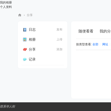
我的相册
个人资料
›
分享
华
人
日志
发布
随便看看
我的分
街
相册
上传
网
按类型查看:
全部
|
网址
|
分享
添加
记录
联系华人街