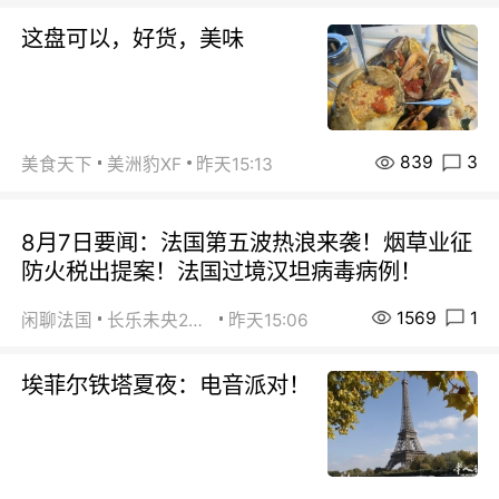
这盘可以，好货，美味
839
3
美食天下
美洲豹XF
昨天15:13
8月7日要闻：法国第五波热浪来袭！烟草业征
防火税出提案！法国过境汉坦病毒病例！
1569
1
闲聊法国
长乐未央2015
昨天15:06
埃菲尔铁塔夏夜：电音派对！