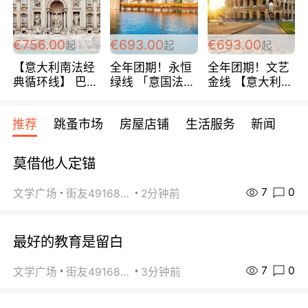
包拼房~
€756.00
€693.00
€693.00
起
起
起
【意大利南法经
全年团期！永恒
全年团期！文艺
典循环线】 巴黎
绿线 「意国法
金线 【意大利一
上下 所有日期铁
南」巴黎上下 去
地】 循环7日游
发！ 全程四星级
意大利 南法 99
全程693欧/人起
推荐
跳蚤市场
房屋店铺
生活服务
新闻
宾馆 108欧/天起
欧/天起 ~包拼房
每周铁发！
全程756欧/位
莫借他人定锚
7
0
文学广场
街友49168527
2分钟前
最好的教育是留白
7
0
文学广场
街友49168527
3分钟前