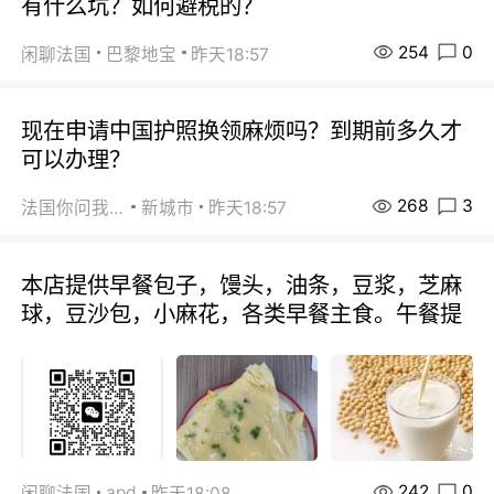
有什么坑？如何避税的？
254
0
闲聊法国
巴黎地宝
昨天18:57
现在申请中国护照换领麻烦吗？到期前多久才
可以办理？
268
3
法国你问我答
新城市
昨天18:57
本店提供早餐包子，馒头，油条，豆浆，芝麻
球，豆沙包，小麻花，各类早餐主食。午餐提
242
0
apd
闲聊法国
昨天18:08