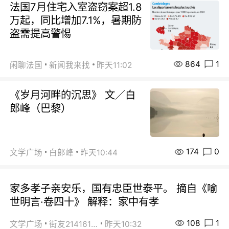
法国7月住宅入室盗窃案超1.8
万起，同比增加7.1%，暑期防
盗需提高警惕
864
1
闲聊法国
新闻我来找
昨天11:02
《岁月河畔的沉思》 文／白
郎峰（巴黎）
174
0
文学广场
白郞峰
昨天10:44
家多孝子亲安乐，国有忠臣世泰平。 摘自《喻
世明言·卷四十》 解释：家中有孝
108
1
文学广场
街友21416156
昨天10:32