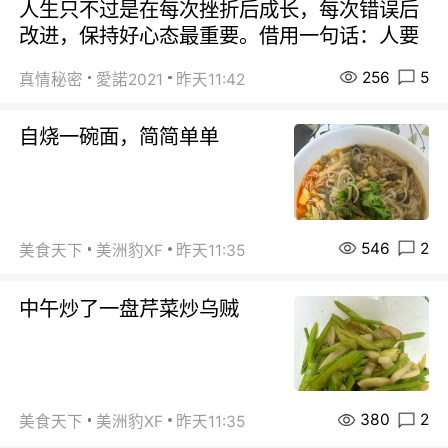
人生只不过是在每次挫折后成长，每次错误后
改进，保持好心态最重要。借用一句话：人要
256
5
真情秘密
愛諾2021
昨天11:42
自烧一碗面，简简单单
546
2
美食天下
美洲豹XF
昨天11:35
中午炒了一盘芹菜炒乌贼
380
2
美食天下
美洲豹XF
昨天11:35