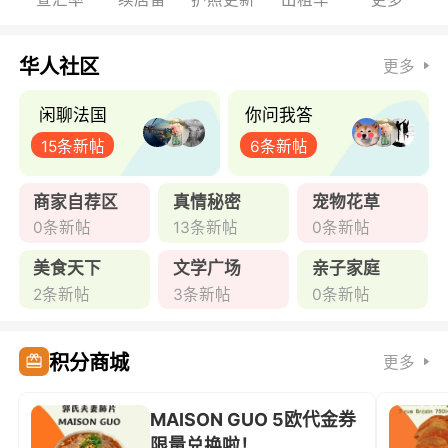
华人社区
更多
闲聊法国
你问我答
15条新帖
6条新帖
商家自荐区
真情秘密
宠物花草
0条新帖
13条新帖
0条新帖
美食天下
文学广场
亲子家庭
2条新帖
3条新帖
0条新帖
积分商城
更多
MAISON GUO 5欧代金券
限量兑换啦！ ...