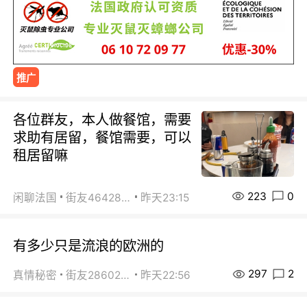
推广
各位群友，本人做餐馆，需要
求助有居留，餐馆需要，可以
租居留嘛
223
0
闲聊法国
街友46428878
昨天23:15
有多少只是流浪的欧洲的
297
2
真情秘密
街友28602925
昨天22:56