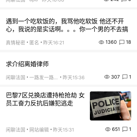
遇到一个吃软饭的，我骂他吃软饭 他还不开
心，我说的是实话啊。。。你一个男的不去搞
1360
18
真情秘密
匿名
昨天16:21
求介绍离婚律师
307
1
闲聊法国
一路发一路发
昨天15:36
巴黎7区兑换店遭持枪抢劫 女
员工奋力反抗后嫌犯逃走
651
1
闲聊法国
网站编辑
昨天15:31