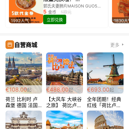
郭氏夫妻肺片MAISON GUO5欧代金券限量兑换啦！
5
金币
5欧元
立即兑换
1992人气
1830
自营商城
更多
€108.00
€488.00
€693.00
起
起
起
荷兰 比利时 卢
【大风车 大峡谷
全年团期！经典
森堡 德国 法国
之旅】 荷比卢德
红线「荷比卢德
超爽玩遍西欧 循
法 巴黎上下 经
法」七天循环 五
环线 全程四星宾
典五国四日游
国 仅售99欧/人/
馆 108欧/人/天
488欧/人
天！巴黎上下！