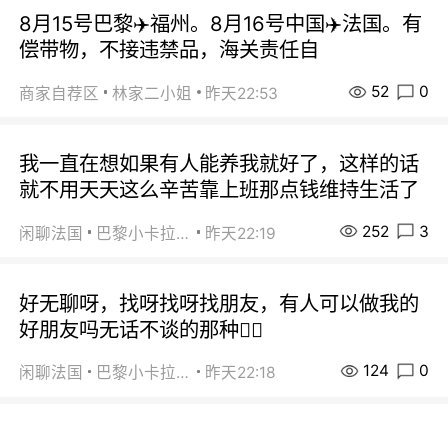
8月15号巴黎✈️福州。8月16号中国✈️法国。有
偿带物，不接违禁品，海关责任自
52
0
商家自荐区
林家二小姐
昨天22:53
我一直在想如果有人能养我就好了，这样的话
就不用天天这么辛苦靠上班那点钱维持生活了
252
3
闲聊法国
巴黎小卡拉咪
昨天22:19
好无聊呀，找呀找呀找朋友，有人可以做我的
好朋友吗无话不谈的那种😮‍💨
124
0
闲聊法国
巴黎小卡拉咪
昨天22:18