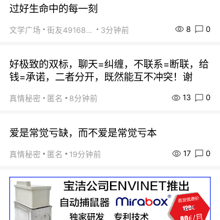
过好生命中的每一刻
8
0
文学广场
街友49168527
3分钟前
好极致的双标，聊天=纠缠，不联系=断联，给
钱=承诺，二者分开，既然能互不冲突！谢
13
0
真情秘密
匿名
8分钟前
爱是常觉亏缺，而不爱是常觉亏本
17
0
真情秘密
匿名
19分钟前