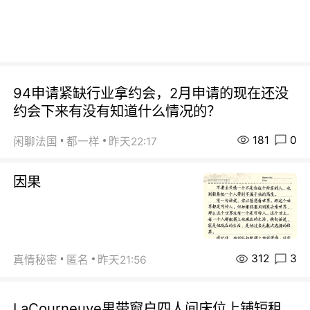
94申请紧缺行业拿约会，2月申请的现在还没
约会下来有没有知道什么情况的？
181
0
闲聊法国
都一样
昨天22:17
因果
312
3
真情秘密
匿名
昨天21:56
LaCourneuve男带窗户四人间床位上铺短租