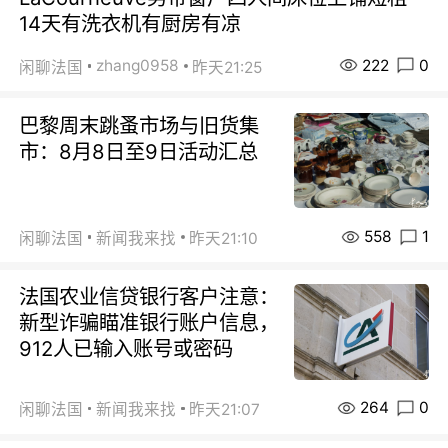
14天有洗衣机有厨房有凉
222
0
zhang0958
闲聊法国
昨天21:25
巴黎周末跳蚤市场与旧货集
市：8月8日至9日活动汇总
558
1
闲聊法国
新闻我来找
昨天21:10
法国农业信贷银行客户注意：
新型诈骗瞄准银行账户信息，
912人已输入账号或密码
264
0
闲聊法国
新闻我来找
昨天21:07