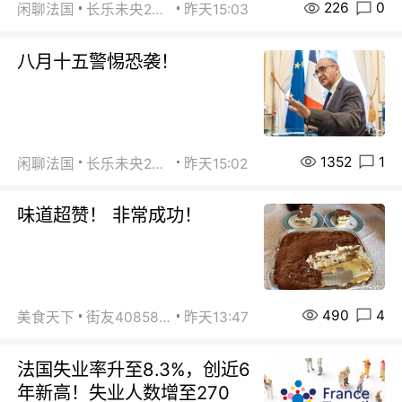
226
0
闲聊法国
长乐未央2015
昨天15:03
八月十五警惕恐袭！
1352
1
闲聊法国
长乐未央2015
昨天15:02
味道超赞！ 非常成功！
490
4
美食天下
街友40858442
昨天13:47
法国失业率升至8.3%，创近6
年新高！失业人数增至270