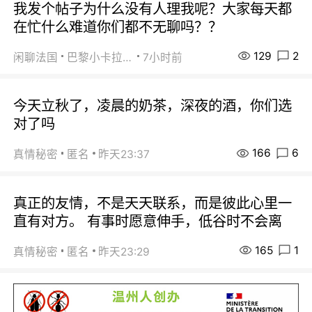
我发个帖子为什么没有人理我呢？大家每天都
在忙什么难道你们都不无聊吗？？
129
2
闲聊法国
巴黎小卡拉咪
7小时前
今天立秋了，凌晨的奶茶，深夜的酒，你们选
对了吗
166
6
真情秘密
匿名
昨天23:37
真正的友情，不是天天联系，而是彼此心里一
直有对方。 有事时愿意伸手，低谷时不会离
165
1
真情秘密
匿名
昨天23:29