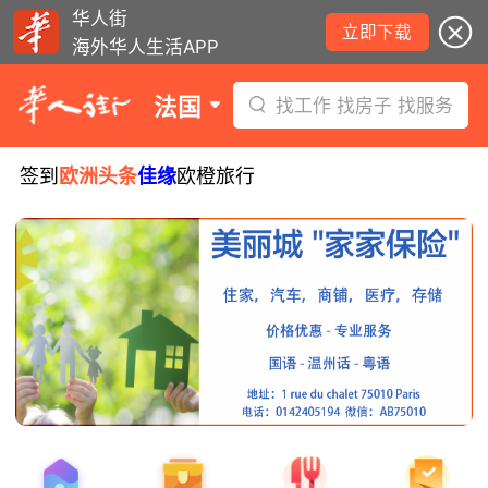
华人街
立即下载
海外华人生活APP
法国
找工作 找房子 找服务
签到
欧洲头条
佳缘
欧橙旅行