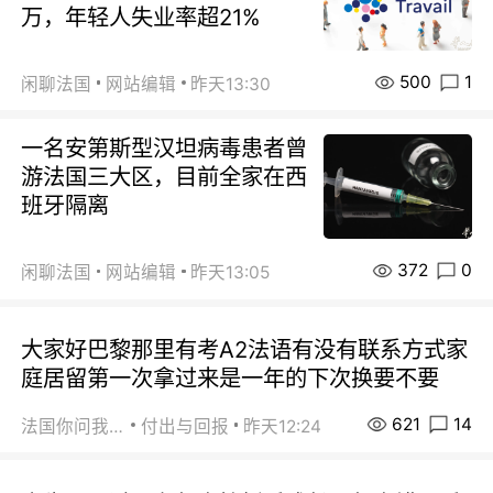
万，年轻人失业率超21%
500
1
闲聊法国
网站编辑
昨天13:30
一名安第斯型汉坦病毒患者曾
游法国三大区，目前全家在西
班牙隔离
372
0
闲聊法国
网站编辑
昨天13:05
大家好巴黎那里有考A2法语有没有联系方式家
庭居留第一次拿过来是一年的下次换要不要
621
14
法国你问我答
付出与回报
昨天12:24