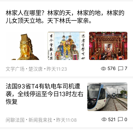
林家人在哪里？林家的天，林家的地，林家的
儿女顶天立地。天下林氏一家亲。
576
7
文学广场
楚汉唐
昨天11:23
法国93省T4有轨电车司机遭
袭，全线停运至今日13时左右
恢复
521
0
闲聊法国
新闻我来找
昨天11:08