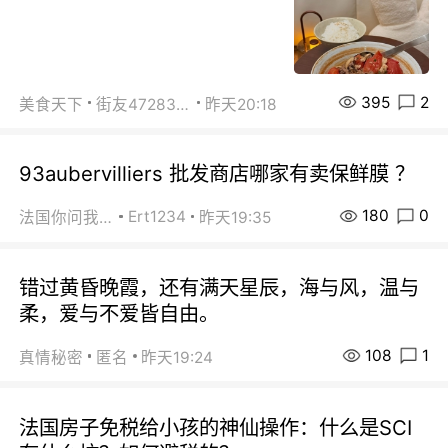
395
2
美食天下
街友472838572
昨天20:18
93aubervilliers 批发商店哪家有卖保鲜膜 ？
180
0
Ert1234
法国你问我答
昨天19:35
错过黄昏晚霞，还有满天星辰，海与风，温与
柔，爱与不爱皆自由。
108
1
真情秘密
匿名
昨天19:24
法国房子免税给小孩的神仙操作：什么是SCI