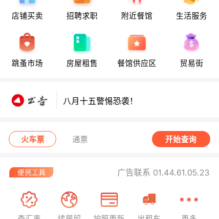
店铺买卖
招聘求职
附近餐馆
生活服务
八月十五警惕恐袭！
跳蚤市场
房屋租售
餐馆供应区
贸易街
八月十五警惕恐袭！
八月十五警惕恐袭！
火车票
通票
开始查询
广告联系 01.44.61.05.23
查汇率
续居留
护照更新
出租车
更多